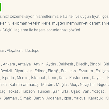
iniz! Dezenfeksiyon hizmetlerimizle, kaliteli ve uygun fiyatlı çö
 en iyi ekipman ve tekniklerle, müşteri memnuniyeti garantisiyl
n, Güçlü İlaçlama ile haşere sorunlarınızı çözün!
nar , Akçakent , Boztepe
kara , Antalya , Artvin , Aydın , Balıkesir , Bilecik , Bingöl , Bitli
enizli , Diyarbakır , Edirne , Elazığ , Erzincan , Erzurum , Eskişehi
sparta , Mersin , İstanbul , İzmir , Kars , Kastamonu , Kayseri , K
Manisa , Kahramanmaraş , Mardin , Muğla , Muş , Nevşehir , Niğde ,
rdağ , Tokat , Trabzon , Tunceli , Şanlıurfa , Uşak , Van , Yozgat ,
 Batman , Şırnak , Bartın , Ardahan , Iğdır , Yalova , Karabük , Kil