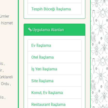
Tespih Böceği İlaçlama
zümler
e hizmet
Uygulama Alanları
Ev İlaçlama
Otel İlaçlama
s ,
İş Yeri İlaçlama
r ,
ırklareli
Site İlaçlama
 Ordu ,
Konut, Ev İlaçlama
is ,
Restaurant İlaçlama