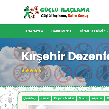
ANA SAYFA
HAKKIMIZDA
HIZMETLERIMIZ
Kırşehir Dezen
Çiçekdağı
Kaman
Kırşehir Merkez
Mucur
Akpınar
A