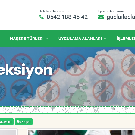
Telefon Numaramız:
Eposta Adresimiz :
0542 188 45 42
gucluilac
HAŞERE TÜRLERİ
UYGULAMA ALANLARI
İŞLEMLE
feksiyon
kçakent
Boztepe