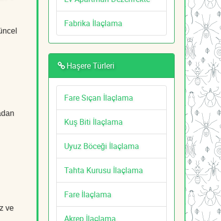
Fabrika İlaçlama
güncel
Haşere Türleri
Fare Sıçan İlaçlama
tadan
Kuş Biti İlaçlama
Uyuz Böceği İlaçlama
Tahta Kurusu İlaçlama
Fare İlaçlama
z ve
Akrep İlaçlama