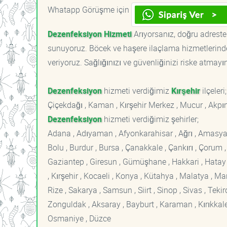
Whatapp Görüşme için
Dezenfeksiyon Hizmeti
Arıyorsanız, doğru adrestes
sunuyoruz. Böcek ve haşere ilaçlama hizmetlerinde
veriyoruz. Sağlığınızı ve güvenliğinizi riske atmayı
Dezenfeksiyon
hizmeti verdiğimiz
Kırşehir
ilçeleri;
Çiçekdağı , Kaman , Kırşehir Merkez , Mucur , Akpı
Dezenfeksiyon
hizmeti verdiğimiz şehirler;
Adana , Adıyaman , Afyonkarahisar , Ağrı , Amasya , An
Bolu , Burdur , Bursa , Çanakkale , Çankırı , Çorum , D
Gaziantep , Giresun , Gümüşhane , Hakkari , Hatay , I
, Kırşehir , Kocaeli , Konya , Kütahya , Malatya , 
Rize , Sakarya , Samsun , Siirt , Sinop , Sivas , Teki
Zonguldak , Aksaray , Bayburt , Karaman , Kırıkkale ,
Osmaniye , Düzce