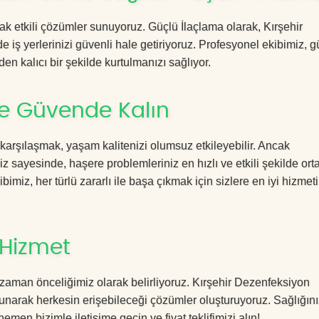
cak etkili çözümler sunuyoruz. Güçlü İlaçlama olarak, Kırşehir
 iş yerlerinizi güvenli hale getiriyoruz. Profesyonel ekibimiz, 
en kalıcı bir şekilde kurtulmanızı sağlıyor.
ile Güvende Kalın
 karşılaşmak, yaşam kalitenizi olumsuz etkileyebilir. Ancak
 sayesinde, haşere problemleriniz en hızlı ve etkili şekilde or
imiz, her türlü zararlı ile başa çıkmak için sizlere en iyi hizmeti
 Hizmet
zaman önceliğimiz olarak belirliyoruz. Kırşehir Dezenfeksiyon
sunarak herkesin erişebileceği çözümler oluşturuyoruz. Sağlığını
hemen bizimle iletişime geçin ve fiyat teklifimizi alın!