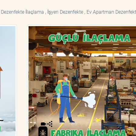
 Dezenfekte İlaçlama , İşyeri Dezenfekte , Ev Apartman Dezenfekt