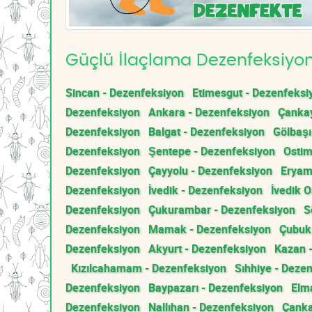
Güçlü İlaçlama Dezenfeksiyon 
Sincan - Dezenfeksiyon
Etimesgut - Dezenfeksi
Dezenfeksiyon
Ankara - Dezenfeksiyon
Çankay
Dezenfeksiyon
Balgat - Dezenfeksiyon
Gölbaşı
Dezenfeksiyon
Şentepe - Dezenfeksiyon
Ostim
Dezenfeksiyon
Çayyolu - Dezenfeksiyon
Eryam
Dezenfeksiyon
İvedik - Dezenfeksiyon
İvedik 
Dezenfeksiyon
Çukurambar - Dezenfeksiyon
S
Dezenfeksiyon
Mamak - Dezenfeksiyon
Çubuk
Dezenfeksiyon
Akyurt - Dezenfeksiyon
Kazan 
Kızılcahamam - Dezenfeksiyon
Sıhhiye - Deze
Dezenfeksiyon
Baypazarı - Dezenfeksiyon
Elm
Dezenfeksiyon
Nallıhan - Dezenfeksiyon
Çanka