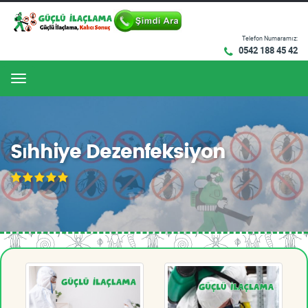
Telefon Numaramız:
0542 188 45 42
Menu
Sıhhiye Dezenfeksiyon