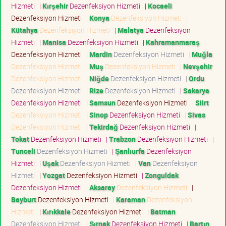
Hizmeti
|
Kırşehir
Dezenfeksiyon Hizmeti
|
Kocaeli
Dezenfeksiyon Hizmeti
|
Konya
Dezenfeksiyon Hizmeti
|
Kütahya
Dezenfeksiyon Hizmeti
|
Malatya
Dezenfeksiyon
Hizmeti
|
Manisa
Dezenfeksiyon Hizmeti
|
Kahramanmaraş
Dezenfeksiyon Hizmeti
|
Mardin
Dezenfeksiyon Hizmeti
|
Muğla
Dezenfeksiyon Hizmeti
|
Muş
Dezenfeksiyon Hizmeti
|
Nevşehir
Dezenfeksiyon Hizmeti
|
Niğde
Dezenfeksiyon Hizmeti
|
Ordu
Dezenfeksiyon Hizmeti
|
Rize
Dezenfeksiyon Hizmeti
|
Sakarya
Dezenfeksiyon Hizmeti
|
Samsun
Dezenfeksiyon Hizmeti
|
Siirt
Dezenfeksiyon Hizmeti
|
Sinop
Dezenfeksiyon Hizmeti
|
Sivas
Dezenfeksiyon Hizmeti
|
Tekirdağ
Dezenfeksiyon Hizmeti
|
Tokat
Dezenfeksiyon Hizmeti
|
Trabzon
Dezenfeksiyon Hizmeti
|
Tunceli
Dezenfeksiyon Hizmeti
|
Şanlıurfa
Dezenfeksiyon
Hizmeti
|
Uşak
Dezenfeksiyon Hizmeti
|
Van
Dezenfeksiyon
Hizmeti
|
Yozgat
Dezenfeksiyon Hizmeti
|
Zonguldak
Dezenfeksiyon Hizmeti
|
Aksaray
Dezenfeksiyon Hizmeti
|
Bayburt
Dezenfeksiyon Hizmeti
|
Karaman
Dezenfeksiyon
Hizmeti
|
Kırıkkale
Dezenfeksiyon Hizmeti
|
Batman
Dezenfeksiyon Hizmeti
|
Şırnak
Dezenfeksiyon Hizmeti
|
Bartın