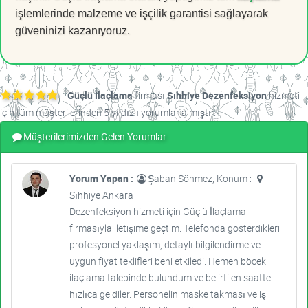
işlemlerinde malzeme ve işçilik garantisi sağlayarak
güveninizi kazanıyoruz.
Güçlü İlaçlama
firması
Sıhhiye Dezenfeksiyon
hizmeti
için tüm müşterilerinden 5 yıldızlı yorumlar almıştır.
Müşterilerimizden Gelen Yorumlar
Yorum Yapan :
Şaban Sönmez, Konum :
Sıhhiye Ankara
Dezenfeksiyon hizmeti için Güçlü İlaçlama
firmasıyla iletişime geçtim. Telefonda gösterdikleri
profesyonel yaklaşım, detaylı bilgilendirme ve
uygun fiyat teklifleri beni etkiledi. Hemen böcek
ilaçlama talebinde bulundum ve belirtilen saatte
hızlıca geldiler. Personelin maske takması ve iş