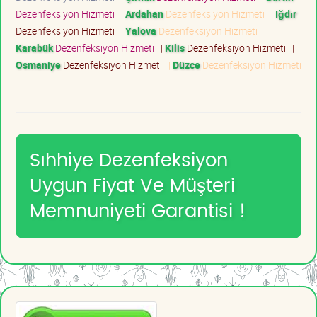
Dezenfeksiyon Hizmeti
|
Ardahan
Dezenfeksiyon Hizmeti
|
Iğdır
Dezenfeksiyon Hizmeti
|
Yalova
Dezenfeksiyon Hizmeti
|
Karabük
Dezenfeksiyon Hizmeti
|
Kilis
Dezenfeksiyon Hizmeti
|
Osmaniye
Dezenfeksiyon Hizmeti
|
Düzce
Dezenfeksiyon Hizmeti
Sıhhiye Dezenfeksiyon
Uygun Fiyat Ve Müşteri
Memnuniyeti Garantisi !