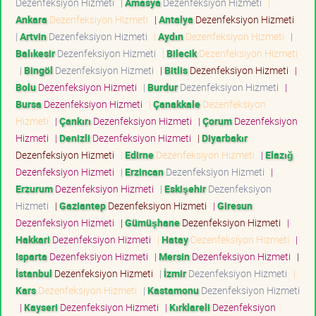
Dezenfeksiyon Hizmeti
|
Amasya
Dezenfeksiyon Hizmeti
|
Ankara
Dezenfeksiyon Hizmeti
|
Antalya
Dezenfeksiyon Hizmeti
|
Artvin
Dezenfeksiyon Hizmeti
|
Aydın
Dezenfeksiyon Hizmeti
|
Balıkesir
Dezenfeksiyon Hizmeti
|
Bilecik
Dezenfeksiyon Hizmeti
|
Bingöl
Dezenfeksiyon Hizmeti
|
Bitlis
Dezenfeksiyon Hizmeti
|
Bolu
Dezenfeksiyon Hizmeti
|
Burdur
Dezenfeksiyon Hizmeti
|
Bursa
Dezenfeksiyon Hizmeti
|
Çanakkale
Dezenfeksiyon
Hizmeti
|
Çankırı
Dezenfeksiyon Hizmeti
|
Çorum
Dezenfeksiyon
Hizmeti
|
Denizli
Dezenfeksiyon Hizmeti
|
Diyarbakır
Dezenfeksiyon Hizmeti
|
Edirne
Dezenfeksiyon Hizmeti
|
Elazığ
Dezenfeksiyon Hizmeti
|
Erzincan
Dezenfeksiyon Hizmeti
|
Erzurum
Dezenfeksiyon Hizmeti
|
Eskişehir
Dezenfeksiyon
Hizmeti
|
Gaziantep
Dezenfeksiyon Hizmeti
|
Giresun
Dezenfeksiyon Hizmeti
|
Gümüşhane
Dezenfeksiyon Hizmeti
|
Hakkari
Dezenfeksiyon Hizmeti
|
Hatay
Dezenfeksiyon Hizmeti
|
Isparta
Dezenfeksiyon Hizmeti
|
Mersin
Dezenfeksiyon Hizmeti
|
İstanbul
Dezenfeksiyon Hizmeti
|
İzmir
Dezenfeksiyon Hizmeti
|
Kars
Dezenfeksiyon Hizmeti
|
Kastamonu
Dezenfeksiyon Hizmeti
|
Kayseri
Dezenfeksiyon Hizmeti
|
Kırklareli
Dezenfeksiyon