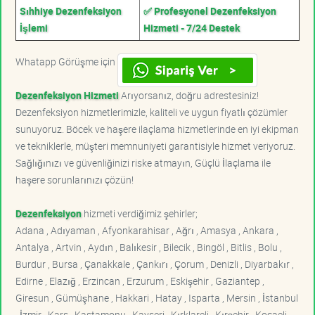
Sıhhiye Dezenfeksiyon
✅ Profesyonel Dezenfeksiyon
İşlemi
Hizmeti - 7/24 Destek
Whatapp Görüşme için
Dezenfeksiyon Hizmeti
Arıyorsanız, doğru adrestesiniz!
Dezenfeksiyon hizmetlerimizle, kaliteli ve uygun fiyatlı çözümler
sunuyoruz. Böcek ve haşere ilaçlama hizmetlerinde en iyi ekipman
ve tekniklerle, müşteri memnuniyeti garantisiyle hizmet veriyoruz.
Sağlığınızı ve güvenliğinizi riske atmayın, Güçlü İlaçlama ile
haşere sorunlarınızı çözün!
Dezenfeksiyon
hizmeti verdiğimiz şehirler;
Adana , Adıyaman , Afyonkarahisar , Ağrı , Amasya , Ankara ,
Antalya , Artvin , Aydın , Balıkesir , Bilecik , Bingöl , Bitlis , Bolu ,
Burdur , Bursa , Çanakkale , Çankırı , Çorum , Denizli , Diyarbakır ,
Edirne , Elazığ , Erzincan , Erzurum , Eskişehir , Gaziantep ,
Giresun , Gümüşhane , Hakkari , Hatay , Isparta , Mersin , İstanbul
, İzmir , Kars , Kastamonu , Kayseri , Kırklareli , Kırşehir , Kocaeli ,