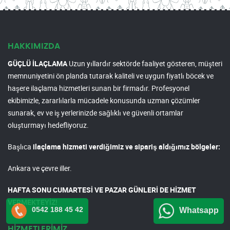
HAKKIMIZDA
GÜÇLÜ İLAÇLAMA
Uzun yıllardır sektörde faaliyet gösteren, müşteri
memnuniyetini ön planda tutarak kaliteli ve uygun fiyatlı böcek ve
haşere ilaçlama hizmetleri sunan bir firmadır. Profesyonel
ekibimizle, zararlılarla mücadele konusunda uzman çözümler
sunarak, ev ve iş yerlerinizde sağlıklı ve güvenli ortamlar
oluşturmayı hedefliyoruz.
Başlıca
ilaçlama hizmeti verdiğimiz ve sipariş aldığımız bölgeler:
Ankara ve çevre iller.
HAFTA SONU CUMARTESİ VE PAZAR GÜNLERİ DE HİZMET
VERMEKTEYİZ!
0542 188 45 42
Whatsapp
HİZMETLERİMİZ