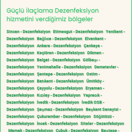
Güçlü İlaçlama Dezenfeksiyon
hizmetini verdiğimiz bölgeler
Sincan - Dezenfeksiyon
Etimesgut - Dezenfeksiyon
Yenikent -
Dezenfeksiyon
Bağlıca - Dezenfeksiyon
Elvankent -
Dezenfeksiyon
Ankara - Dezenfeksiyon
Çankaya -
Dezenfeksiyon
Keçiören - Dezenfeksiyon
Dikmen -
Dezenfeksiyon
Balgat - Dezenfeksiyon
Gölbaşı -
Dezenfeksiyon
Yenimahalle - Dezenfeksiyon
Demetevler -
Dezenfeksiyon
Şentepe - Dezenfeksiyon
Ostim -
Dezenfeksiyon
Batıkent - Dezenfeksiyon
Ümitköy -
Dezenfeksiyon
Çayyolu - Dezenfeksiyon
Eryaman -
Dezenfeksiyon
Kızılay - Dezenfeksiyon
Yapracık -
Dezenfeksiyon
İvedik - Dezenfeksiyon
İvedik OSB -
Dezenfeksiyon
Şaşmaz - Dezenfeksiyon
Başkent Sanayisi -
Dezenfeksiyon
Çukurambar - Dezenfeksiyon
Söğütözü -
Dezenfeksiyon
İncek - Dezenfeksiyon
Siteler - Dezenfeksiyon
Mamak - Dezenfeksiyon
Çubuk - Dezenfeksiyon
Beştepe -