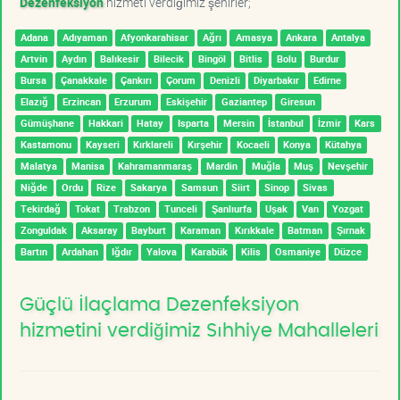
Dezenfeksiyon
hizmeti verdiğimiz şehirler;
Adana
Adıyaman
Afyonkarahisar
Ağrı
Amasya
Ankara
Antalya
Artvin
Aydın
Balıkesir
Bilecik
Bingöl
Bitlis
Bolu
Burdur
Bursa
Çanakkale
Çankırı
Çorum
Denizli
Diyarbakır
Edirne
Elazığ
Erzincan
Erzurum
Eskişehir
Gaziantep
Giresun
Gümüşhane
Hakkari
Hatay
Isparta
Mersin
İstanbul
İzmir
Kars
Kastamonu
Kayseri
Kırklareli
Kırşehir
Kocaeli
Konya
Kütahya
Malatya
Manisa
Kahramanmaraş
Mardin
Muğla
Muş
Nevşehir
Niğde
Ordu
Rize
Sakarya
Samsun
Siirt
Sinop
Sivas
Tekirdağ
Tokat
Trabzon
Tunceli
Şanlıurfa
Uşak
Van
Yozgat
Zonguldak
Aksaray
Bayburt
Karaman
Kırıkkale
Batman
Şırnak
Bartın
Ardahan
Iğdır
Yalova
Karabük
Kilis
Osmaniye
Düzce
Güçlü İlaçlama Dezenfeksiyon
hizmetini verdiğimiz Sıhhiye Mahalleleri