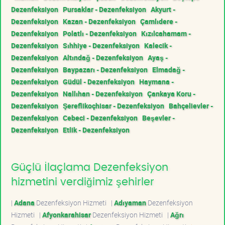
Dezenfeksiyon
Pursaklar - Dezenfeksiyon
Akyurt -
Dezenfeksiyon
Kazan - Dezenfeksiyon
Çamlıdere -
Dezenfeksiyon
Polatlı - Dezenfeksiyon
Kızılcahamam -
Dezenfeksiyon
Sıhhiye - Dezenfeksiyon
Kalecik -
Dezenfeksiyon
Altındağ - Dezenfeksiyon
Ayaş -
Dezenfeksiyon
Baypazarı - Dezenfeksiyon
Elmadağ -
Dezenfeksiyon
Güdül - Dezenfeksiyon
Haymana -
Dezenfeksiyon
Nallıhan - Dezenfeksiyon
Çankaya Koru -
Dezenfeksiyon
Şereflikoçhisar - Dezenfeksiyon
Bahçelievler -
Dezenfeksiyon
Cebeci - Dezenfeksiyon
Beşevler -
Dezenfeksiyon
Etlik - Dezenfeksiyon
Güçlü İlaçlama Dezenfeksiyon
hizmetini verdiğimiz şehirler
|
Adana
Dezenfeksiyon Hizmeti
|
Adıyaman
Dezenfeksiyon
Hizmeti
|
Afyonkarahisar
Dezenfeksiyon Hizmeti
|
Ağrı