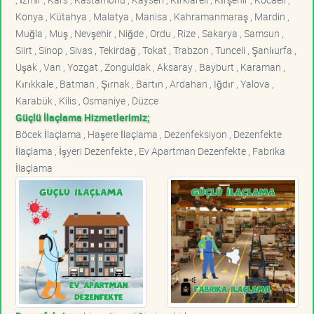
Konya , Kütahya , Malatya , Manisa , Kahramanmaraş , Mardin ,
Muğla , Muş , Nevşehir , Niğde , Ordu , Rize , Sakarya , Samsun ,
Siirt , Sinop , Sivas , Tekirdağ , Tokat , Trabzon , Tunceli , Şanlıurfa ,
Uşak , Van , Yozgat , Zonguldak , Aksaray , Bayburt , Karaman ,
Kırıkkale , Batman , Şırnak , Bartın , Ardahan , Iğdır , Yalova ,
Karabük , Kilis , Osmaniye , Düzce
Güçlü İlaçlama Hizmetlerimiz;
Böcek İlaçlama , Haşere İlaçlama , Dezenfeksiyon , Dezenfekte
İlaçlama , İşyeri Dezenfekte , Ev Apartman Dezenfekte , Fabrika
İlaçlama