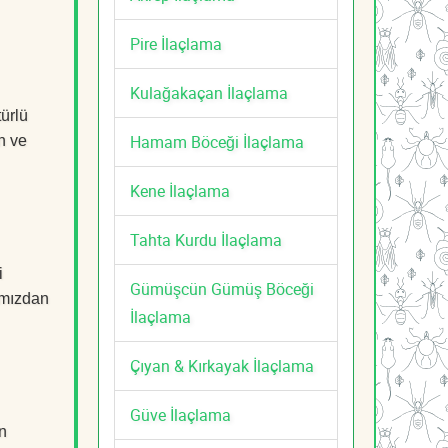
Pire İlaçlama
Kulağakaçan İlaçlama
türlü
Hamam Böceği İlaçlama
n ve
Kene İlaçlama
Tahta Kurdu İlaçlama
i
Gümüşcün Gümüş Böceği
mızdan
İlaçlama
Çıyan & Kırkayak İlaçlama
Güve İlaçlama
n