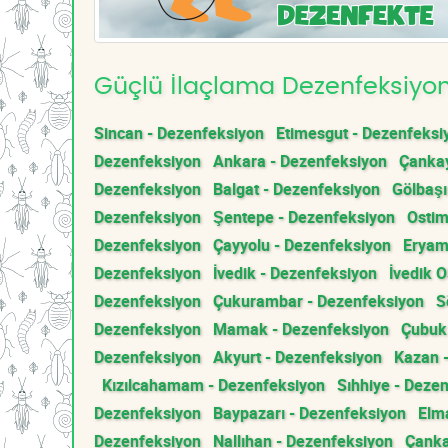
Güçlü İlaçlama Dezenfeksiyon 
Sincan - Dezenfeksiyon
Etimesgut - Dezenfeksi
Dezenfeksiyon
Ankara - Dezenfeksiyon
Çankay
Dezenfeksiyon
Balgat - Dezenfeksiyon
Gölbaşı
Dezenfeksiyon
Şentepe - Dezenfeksiyon
Ostim
Dezenfeksiyon
Çayyolu - Dezenfeksiyon
Eryam
Dezenfeksiyon
İvedik - Dezenfeksiyon
İvedik 
Dezenfeksiyon
Çukurambar - Dezenfeksiyon
S
Dezenfeksiyon
Mamak - Dezenfeksiyon
Çubuk
Dezenfeksiyon
Akyurt - Dezenfeksiyon
Kazan 
Kızılcahamam - Dezenfeksiyon
Sıhhiye - Deze
Dezenfeksiyon
Baypazarı - Dezenfeksiyon
Elm
Dezenfeksiyon
Nallıhan - Dezenfeksiyon
Çanka