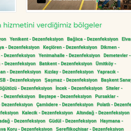
hizmetini verdiğimiz bölgeler
yon
Yenikent - Dezenfeksiyon
Bağlıca - Dezenfeksiyon
Elva
a - Dezenfeksiyon
Keçiören - Dezenfeksiyon
Dikmen -
 - Dezenfeksiyon
Yenimahalle - Dezenfeksiyon
Demetevler -
 - Dezenfeksiyon
Batıkent - Dezenfeksiyon
Ümitköy -
an - Dezenfeksiyon
Kızılay - Dezenfeksiyon
Yapracık -
OSB - Dezenfeksiyon
Şaşmaz - Dezenfeksiyon
Başkent Sanay
öğütözü - Dezenfeksiyon
İncek - Dezenfeksiyon
Siteler -
 - Dezenfeksiyon
Beştepe - Dezenfeksiyon
Pursaklar -
- Dezenfeksiyon
Çamlıdere - Dezenfeksiyon
Polatlı - Dezenf
nfeksiyon
Kalecik - Dezenfeksiyon
Altındağ - Dezenfeksiyon
adağ - Dezenfeksiyon
Güdül - Dezenfeksiyon
Haymana -
ya Koru - Dezenfeksiyon
Şereflikoçhisar - Dezenfeksiyon