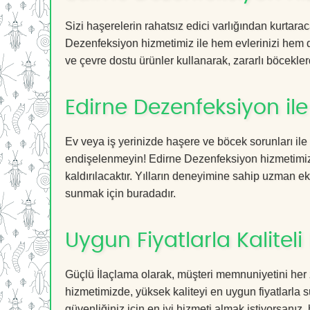
Sizi haşerelerin rahatsız edici varlığından kurtar
Dezenfeksiyon hizmetimiz ile hem evlerinizi hem de
ve çevre dostu ürünler kullanarak, zararlı böceklerd
Edirne Dezenfeksiyon il
Ev veya iş yerinizde haşere ve böcek sorunları ile
endişelenmeyin! Edirne Dezenfeksiyon hizmetimiz s
kaldırılacaktır. Yılların deneyimine sahip uzman ekib
sunmak için buradadır.
Uygun Fiyatlarla Kaliteli
Güçlü İlaçlama olarak, müşteri memnuniyetini her
hizmetimizde, yüksek kaliteyi en uygun fiyatlarla 
güvenliğiniz için en iyi hizmeti almak istiyorsanız, 