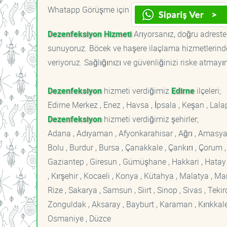
Whatapp Görüşme için
Dezenfeksiyon Hizmeti
Arıyorsanız, doğru adrestes
sunuyoruz. Böcek ve haşere ilaçlama hizmetlerinde
veriyoruz. Sağlığınızı ve güvenliğinizi riske atmayı
Dezenfeksiyon
hizmeti verdiğimiz
Edirne
ilçeleri;
Edirne Merkez , Enez , Havsa , İpsala , Keşan , Lal
Dezenfeksiyon
hizmeti verdiğimiz şehirler;
Adana , Adıyaman , Afyonkarahisar , Ağrı , Amasya , An
Bolu , Burdur , Bursa , Çanakkale , Çankırı , Çorum , D
Gaziantep , Giresun , Gümüşhane , Hakkari , Hatay , I
, Kırşehir , Kocaeli , Konya , Kütahya , Malatya , 
Rize , Sakarya , Samsun , Siirt , Sinop , Sivas , Teki
Zonguldak , Aksaray , Bayburt , Karaman , Kırıkkale ,
Osmaniye , Düzce