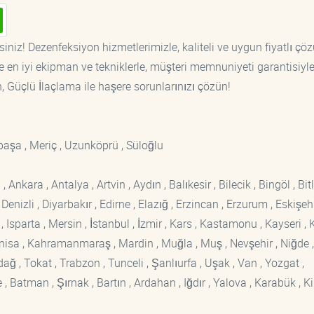
iniz! Dezenfeksiyon hizmetlerimizle, kaliteli ve uygun fiyatlı çö
 en iyi ekipman ve tekniklerle, müşteri memnuniyeti garantisiyl
n, Güçlü İlaçlama ile haşere sorunlarınızı çözün!
apaşa , Meriç , Uzunköprü , Süloğlu
kara , Antalya , Artvin , Aydın , Balıkesir , Bilecik , Bingöl , Bitli
enizli , Diyarbakır , Edirne , Elazığ , Erzincan , Erzurum , Eskişehi
sparta , Mersin , İstanbul , İzmir , Kars , Kastamonu , Kayseri , K
Manisa , Kahramanmaraş , Mardin , Muğla , Muş , Nevşehir , Niğde ,
rdağ , Tokat , Trabzon , Tunceli , Şanlıurfa , Uşak , Van , Yozgat ,
 Batman , Şırnak , Bartın , Ardahan , Iğdır , Yalova , Karabük , Kil