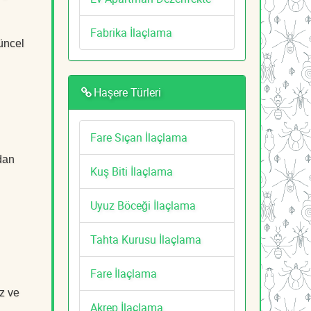
Fabrika İlaçlama
güncel
Haşere Türleri
Fare Sıçan İlaçlama
dan
Kuş Biti İlaçlama
Uyuz Böceği İlaçlama
Tahta Kurusu İlaçlama
Fare İlaçlama
z ve
Akrep İlaçlama