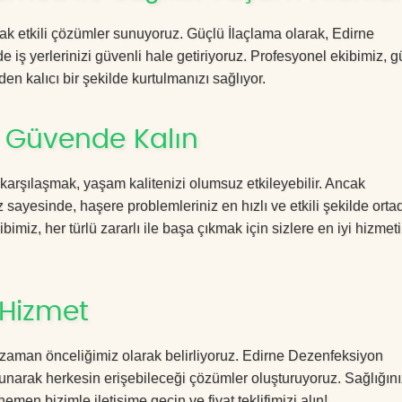
acak etkili çözümler sunuyoruz. Güçlü İlaçlama olarak, Edirne
 iş yerlerinizi güvenli hale getiriyoruz. Profesyonel ekibimiz, 
en kalıcı bir şekilde kurtulmanızı sağlıyor.
e Güvende Kalın
 karşılaşmak, yaşam kalitenizi olumsuz etkileyebilir. Ancak
ayesinde, haşere problemleriniz en hızlı ve etkili şekilde orta
imiz, her türlü zararlı ile başa çıkmak için sizlere en iyi hizmeti
 Hizmet
 zaman önceliğimiz olarak belirliyoruz. Edirne Dezenfeksiyon
sunarak herkesin erişebileceği çözümler oluşturuyoruz. Sağlığını
hemen bizimle iletişime geçin ve fiyat teklifimizi alın!