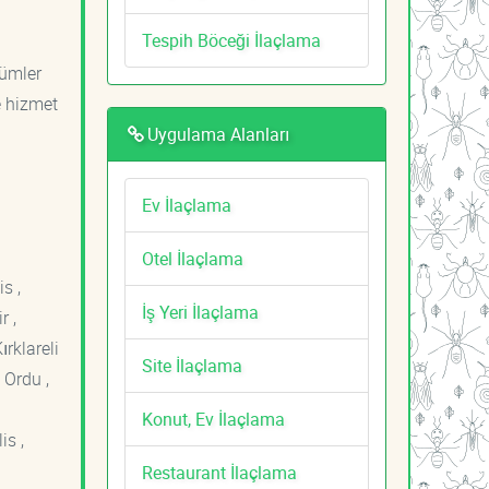
Tespih Böceği İlaçlama
zümler
e hizmet
Uygulama Alanları
Ev İlaçlama
Otel İlaçlama
s ,
İş Yeri İlaçlama
r ,
ırklareli
Site İlaçlama
 Ordu ,
Konut, Ev İlaçlama
is ,
Restaurant İlaçlama