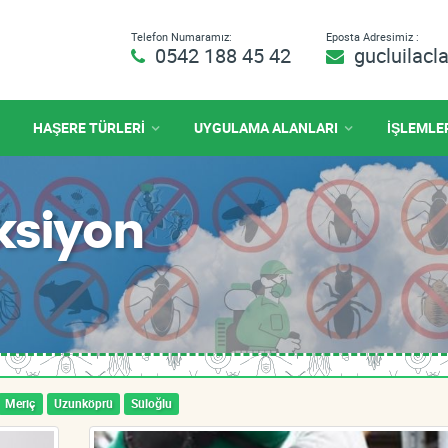
Telefon Numaramız:
Eposta Adresimiz :
0542 188 45 42
gucluilac
HAŞERE TÜRLERİ
UYGULAMA ALANLARI
İŞLEMLE
ksiyon
Meriç
Uzunköprü
Süloğlu