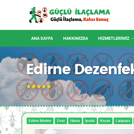
ANA SAYFA
HAKKIMIZDA
HIZMETLERIMIZ
Edirne Dezenfe
Edirne Merkez
Enez
Havsa
İpsala
Keşan
Lalapaşa