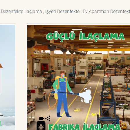
 Dezenfekte İlaçlama , İşyeri Dezenfekte , Ev Apartman Dezenfekt