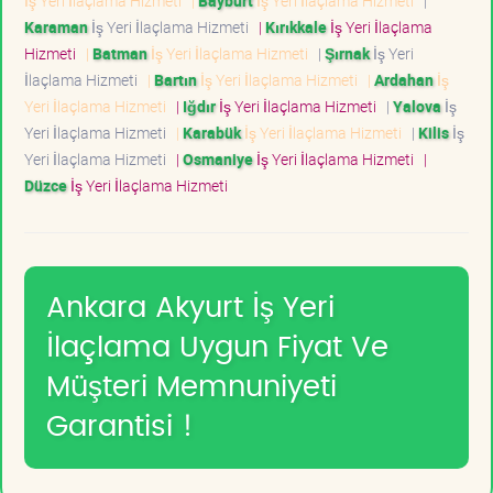
İş Yeri İlaçlama Hizmeti
|
Bayburt
İş Yeri İlaçlama Hizmeti
|
Karaman
İş Yeri İlaçlama Hizmeti
|
Kırıkkale
İş Yeri İlaçlama
Hizmeti
|
Batman
İş Yeri İlaçlama Hizmeti
|
Şırnak
İş Yeri
İlaçlama Hizmeti
|
Bartın
İş Yeri İlaçlama Hizmeti
|
Ardahan
İş
Yeri İlaçlama Hizmeti
|
Iğdır
İş Yeri İlaçlama Hizmeti
|
Yalova
İş
Yeri İlaçlama Hizmeti
|
Karabük
İş Yeri İlaçlama Hizmeti
|
Kilis
İş
Yeri İlaçlama Hizmeti
|
Osmaniye
İş Yeri İlaçlama Hizmeti
|
Düzce
İş Yeri İlaçlama Hizmeti
Ankara Akyurt İş Yeri
İlaçlama Uygun Fiyat Ve
Müşteri Memnuniyeti
Garantisi !