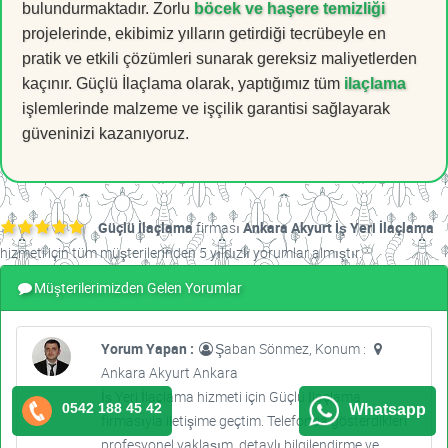
bulundurmaktadır. Zorlu
böcek ve haşere temizliği
projelerinde, ekibimiz yılların getirdiği tecrübeyle en
pratik ve etkili çözümleri sunarak gereksiz maliyetlerden
kaçınır. Güçlü İlaçlama olarak, yaptığımız tüm
ilaçlama
işlemlerinde malzeme ve işçilik garantisi sağlayarak
güveninizi kazanıyoruz.
Güçlü İlaçlama
firması
Ankara Akyurt İş Yeri İlaçlama
hizmeti için tüm müşterilerinden 5 yıldızlı yorumlar almıştır.
Müşterilerimizden Gelen Yorumlar
Yorum Yapan :
Şaban Sönmez, Konum :
Ankara Akyurt Ankara
İş Yeri İlaçlama hizmeti için Güçlü İlaçlama
0542 188 45 42
Whatsapp
firmasıyla iletişime geçtim. Telefonda gösterdikleri
profesyonel yaklaşım, detaylı bilgilendirme ve