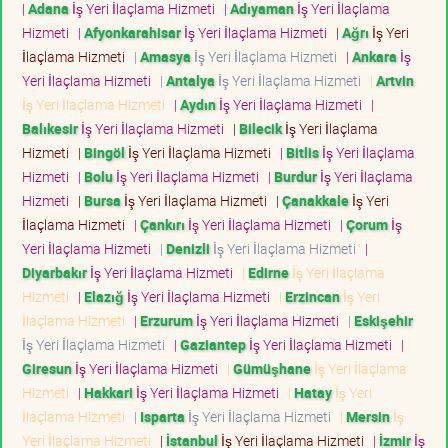
|
Adana
İş Yeri İlaçlama Hizmeti
|
Adıyaman
İş Yeri İlaçlama
Hizmeti
|
Afyonkarahisar
İş Yeri İlaçlama Hizmeti
|
Ağrı
İş Yeri
İlaçlama Hizmeti
|
Amasya
İş Yeri İlaçlama Hizmeti
|
Ankara
İş
Yeri İlaçlama Hizmeti
|
Antalya
İş Yeri İlaçlama Hizmeti
|
Artvin
İş Yeri İlaçlama Hizmeti
|
Aydın
İş Yeri İlaçlama Hizmeti
|
Balıkesir
İş Yeri İlaçlama Hizmeti
|
Bilecik
İş Yeri İlaçlama
Hizmeti
|
Bingöl
İş Yeri İlaçlama Hizmeti
|
Bitlis
İş Yeri İlaçlama
Hizmeti
|
Bolu
İş Yeri İlaçlama Hizmeti
|
Burdur
İş Yeri İlaçlama
Hizmeti
|
Bursa
İş Yeri İlaçlama Hizmeti
|
Çanakkale
İş Yeri
İlaçlama Hizmeti
|
Çankırı
İş Yeri İlaçlama Hizmeti
|
Çorum
İş
Yeri İlaçlama Hizmeti
|
Denizli
İş Yeri İlaçlama Hizmeti
|
Diyarbakır
İş Yeri İlaçlama Hizmeti
|
Edirne
İş Yeri İlaçlama
Hizmeti
|
Elazığ
İş Yeri İlaçlama Hizmeti
|
Erzincan
İş Yeri
İlaçlama Hizmeti
|
Erzurum
İş Yeri İlaçlama Hizmeti
|
Eskişehir
İş Yeri İlaçlama Hizmeti
|
Gaziantep
İş Yeri İlaçlama Hizmeti
|
Giresun
İş Yeri İlaçlama Hizmeti
|
Gümüşhane
İş Yeri İlaçlama
Hizmeti
|
Hakkari
İş Yeri İlaçlama Hizmeti
|
Hatay
İş Yeri
İlaçlama Hizmeti
|
Isparta
İş Yeri İlaçlama Hizmeti
|
Mersin
İş
Yeri İlaçlama Hizmeti
|
İstanbul
İş Yeri İlaçlama Hizmeti
|
İzmir
İş