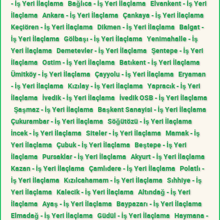
- İş Yeri İlaçlama
Bağlıca - İş Yeri İlaçlama
Elvankent - İş Yeri
İlaçlama
Ankara - İş Yeri İlaçlama
Çankaya - İş Yeri İlaçlama
Keçiören - İş Yeri İlaçlama
Dikmen - İş Yeri İlaçlama
Balgat -
İş Yeri İlaçlama
Gölbaşı - İş Yeri İlaçlama
Yenimahalle - İş
Yeri İlaçlama
Demetevler - İş Yeri İlaçlama
Şentepe - İş Yeri
İlaçlama
Ostim - İş Yeri İlaçlama
Batıkent - İş Yeri İlaçlama
Ümitköy - İş Yeri İlaçlama
Çayyolu - İş Yeri İlaçlama
Eryaman
- İş Yeri İlaçlama
Kızılay - İş Yeri İlaçlama
Yapracık - İş Yeri
İlaçlama
İvedik - İş Yeri İlaçlama
İvedik OSB - İş Yeri İlaçlama
Şaşmaz - İş Yeri İlaçlama
Başkent Sanayisi - İş Yeri İlaçlama
Çukurambar - İş Yeri İlaçlama
Söğütözü - İş Yeri İlaçlama
İncek - İş Yeri İlaçlama
Siteler - İş Yeri İlaçlama
Mamak - İş
Yeri İlaçlama
Çubuk - İş Yeri İlaçlama
Beştepe - İş Yeri
İlaçlama
Pursaklar - İş Yeri İlaçlama
Akyurt - İş Yeri İlaçlama
Kazan - İş Yeri İlaçlama
Çamlıdere - İş Yeri İlaçlama
Polatlı -
İş Yeri İlaçlama
Kızılcahamam - İş Yeri İlaçlama
Sıhhiye - İş
Yeri İlaçlama
Kalecik - İş Yeri İlaçlama
Altındağ - İş Yeri
İlaçlama
Ayaş - İş Yeri İlaçlama
Baypazarı - İş Yeri İlaçlama
Elmadağ - İş Yeri İlaçlama
Güdül - İş Yeri İlaçlama
Haymana -