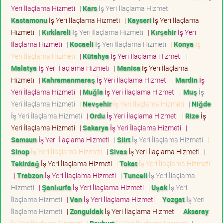
Yeri İlaçlama Hizmeti
|
Kars
İş Yeri İlaçlama Hizmeti
|
Kastamonu
İş Yeri İlaçlama Hizmeti
|
Kayseri
İş Yeri İlaçlama
Hizmeti
|
Kırklareli
İş Yeri İlaçlama Hizmeti
|
Kırşehir
İş Yeri
İlaçlama Hizmeti
|
Kocaeli
İş Yeri İlaçlama Hizmeti
|
Konya
İş
Yeri İlaçlama Hizmeti
|
Kütahya
İş Yeri İlaçlama Hizmeti
|
Malatya
İş Yeri İlaçlama Hizmeti
|
Manisa
İş Yeri İlaçlama
Hizmeti
|
Kahramanmaraş
İş Yeri İlaçlama Hizmeti
|
Mardin
İş
Yeri İlaçlama Hizmeti
|
Muğla
İş Yeri İlaçlama Hizmeti
|
Muş
İş
Yeri İlaçlama Hizmeti
|
Nevşehir
İş Yeri İlaçlama Hizmeti
|
Niğde
İş Yeri İlaçlama Hizmeti
|
Ordu
İş Yeri İlaçlama Hizmeti
|
Rize
İş
Yeri İlaçlama Hizmeti
|
Sakarya
İş Yeri İlaçlama Hizmeti
|
Samsun
İş Yeri İlaçlama Hizmeti
|
Siirt
İş Yeri İlaçlama Hizmeti
|
Sinop
İş Yeri İlaçlama Hizmeti
|
Sivas
İş Yeri İlaçlama Hizmeti
|
Tekirdağ
İş Yeri İlaçlama Hizmeti
|
Tokat
İş Yeri İlaçlama Hizmeti
|
Trabzon
İş Yeri İlaçlama Hizmeti
|
Tunceli
İş Yeri İlaçlama
Hizmeti
|
Şanlıurfa
İş Yeri İlaçlama Hizmeti
|
Uşak
İş Yeri
İlaçlama Hizmeti
|
Van
İş Yeri İlaçlama Hizmeti
|
Yozgat
İş Yeri
İlaçlama Hizmeti
|
Zonguldak
İş Yeri İlaçlama Hizmeti
|
Aksaray