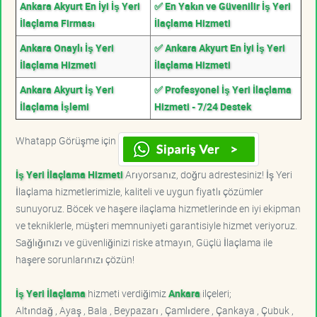
Ankara Akyurt En İyi İş Yeri
✅ En Yakın ve Güvenilir İş Yeri
İlaçlama Firması
İlaçlama Hizmeti
Ankara Onaylı İş Yeri
✅ Ankara Akyurt En İyi İş Yeri
İlaçlama Hizmeti
İlaçlama Hizmeti
Ankara Akyurt İş Yeri
✅ Profesyonel İş Yeri İlaçlama
İlaçlama İşlemi
Hizmeti - 7/24 Destek
Whatapp Görüşme için
İş Yeri İlaçlama Hizmeti
Arıyorsanız, doğru adrestesiniz! İş Yeri
İlaçlama hizmetlerimizle, kaliteli ve uygun fiyatlı çözümler
sunuyoruz. Böcek ve haşere ilaçlama hizmetlerinde en iyi ekipman
ve tekniklerle, müşteri memnuniyeti garantisiyle hizmet veriyoruz.
Sağlığınızı ve güvenliğinizi riske atmayın, Güçlü İlaçlama ile
haşere sorunlarınızı çözün!
İş Yeri İlaçlama
hizmeti verdiğimiz
Ankara
ilçeleri;
Altındağ , Ayaş , Bala , Beypazarı , Çamlıdere , Çankaya , Çubuk ,