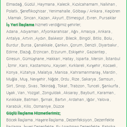
Elmadağ , Güdül , Haymana , Kalecik , Kızılcahamam , Nallıhan ,
Polatlı , Şereflikoçhisar , Yenimahalle , Gölbaşı / Ankara , Keçiören
, Mamak , Sincan , Kazan , Akyurt , Etimesgut , Evren , Pursaklar
İş Yeri İlaçlama
hizmeti verdiğimiz şehirler;
Adana , Adıyaman , Afyonkarahisar , Ağrı , Amasya , Ankara ,
Antalya , Artvin , Aydın , Balıkesir , Bilecik , Bingöl , Bitlis , Bolu ,
Burdur , Bursa , Çanakkale , Çankırı , Çorum , Denizli , Diyarbakır ,
Edirne , Elazığ , Erzincan , Erzurum , Eskişehir , Gaziantep ,
Giresun , Gümüşhane , Hakkari , Hatay , Isparta , Mersin , İstanbul
, İzmir , Kars , Kastamonu , Kayseri , Kırklareli , Kırşehir , Kocaeli ,
Konya , Kütahya , Malatya , Manisa , Kahramanmaraş , Mardin ,
Muğla , Muş , Nevşehir , Niğde , Ordu , Rize , Sakarya , Samsun ,
Siirt , Sinop , Sivas , Tekirdağ , Tokat , Trabzon , Tunceli , Şanlıurfa ,
Uşak , Van , Yozgat , Zonguldak , Aksaray , Bayburt , Karaman ,
Kırıkkale , Batman , Şırnak , Bartın , Ardahan , Iğdır , Yalova ,
Karabük , Kilis , Osmaniye , Düzce
Güçlü İlaçlama Hizmetlerimiz;
Böcek İlaçlama , Haşere İlaçlama , Dezenfeksiyon , Dezenfekte
İlaçlama , İşyeri Dezenfekte , Ev Apartman Dezenfekte , Fabrika