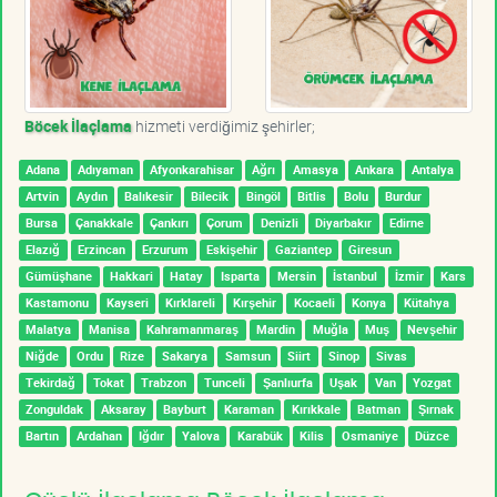
Böcek İlaçlama
hizmeti verdiğimiz şehirler;
Adana
Adıyaman
Afyonkarahisar
Ağrı
Amasya
Ankara
Antalya
Artvin
Aydın
Balıkesir
Bilecik
Bingöl
Bitlis
Bolu
Burdur
Bursa
Çanakkale
Çankırı
Çorum
Denizli
Diyarbakır
Edirne
Elazığ
Erzincan
Erzurum
Eskişehir
Gaziantep
Giresun
Gümüşhane
Hakkari
Hatay
Isparta
Mersin
İstanbul
İzmir
Kars
Kastamonu
Kayseri
Kırklareli
Kırşehir
Kocaeli
Konya
Kütahya
Malatya
Manisa
Kahramanmaraş
Mardin
Muğla
Muş
Nevşehir
Niğde
Ordu
Rize
Sakarya
Samsun
Siirt
Sinop
Sivas
Tekirdağ
Tokat
Trabzon
Tunceli
Şanlıurfa
Uşak
Van
Yozgat
Zonguldak
Aksaray
Bayburt
Karaman
Kırıkkale
Batman
Şırnak
Bartın
Ardahan
Iğdır
Yalova
Karabük
Kilis
Osmaniye
Düzce