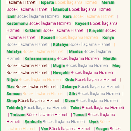
İlaçlama Hizmeti
|
Isparta
Böcek İlaçlama Hizmeti
|
Mersin
Böcek İlaçlama Hizmeti
|
İstanbul
Böcek İlaçlama Hizmeti
|
İzmir
Böcek İlaçlama Hizmeti
|
Kars
Böcek İlaçlama Hizmeti
|
Kastamonu
Böcek İlaçlama Hizmeti
|
Kayseri
Böcek İlaçlama
Hizmeti
|
Kırklareli
Böcek İlaçlama Hizmeti
|
Kırşehir
Böcek
İlaçlama Hizmeti
|
Kocaeli
Böcek İlaçlama Hizmeti
|
Konya
Böcek İlaçlama Hizmeti
|
Kütahya
Böcek İlaçlama Hizmeti
|
Malatya
Böcek İlaçlama Hizmeti
|
Manisa
Böcek İlaçlama
Hizmeti
|
Kahramanmaraş
Böcek İlaçlama Hizmeti
|
Mardin
Böcek İlaçlama Hizmeti
|
Muğla
Böcek İlaçlama Hizmeti
|
Muş
Böcek İlaçlama Hizmeti
|
Nevşehir
Böcek İlaçlama Hizmeti
|
Niğde
Böcek İlaçlama Hizmeti
|
Ordu
Böcek İlaçlama Hizmeti
|
Rize
Böcek İlaçlama Hizmeti
|
Sakarya
Böcek İlaçlama Hizmeti
|
Samsun
Böcek İlaçlama Hizmeti
|
Siirt
Böcek İlaçlama Hizmeti
|
Sinop
Böcek İlaçlama Hizmeti
|
Sivas
Böcek İlaçlama Hizmeti
|
Tekirdağ
Böcek İlaçlama Hizmeti
|
Tokat
Böcek İlaçlama Hizmeti
|
Trabzon
Böcek İlaçlama Hizmeti
|
Tunceli
Böcek İlaçlama
Hizmeti
|
Şanlıurfa
Böcek İlaçlama Hizmeti
|
Uşak
Böcek
İlaçlama Hizmeti
|
Van
Böcek İlaçlama Hizmeti
|
Yozgat
Böcek