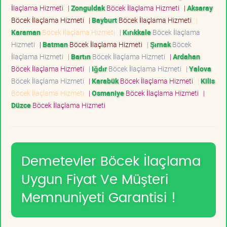
İlaçlama Hizmeti
|
Zonguldak
Böcek İlaçlama Hizmeti
|
Aksaray
Böcek İlaçlama Hizmeti
|
Bayburt
Böcek İlaçlama Hizmeti
|
Karaman
Böcek İlaçlama Hizmeti
|
Kırıkkale
Böcek İlaçlama
Hizmeti
|
Batman
Böcek İlaçlama Hizmeti
|
Şırnak
Böcek
İlaçlama Hizmeti
|
Bartın
Böcek İlaçlama Hizmeti
|
Ardahan
Böcek İlaçlama Hizmeti
|
Iğdır
Böcek İlaçlama Hizmeti
|
Yalova
Böcek İlaçlama Hizmeti
|
Karabük
Böcek İlaçlama Hizmeti
|
Kilis
Böcek İlaçlama Hizmeti
|
Osmaniye
Böcek İlaçlama Hizmeti
|
Düzce
Böcek İlaçlama Hizmeti
Demetevler Böcek İlaçlama
Uygun Fiyat Ve Müşteri
Memnuniyeti Garantisi !