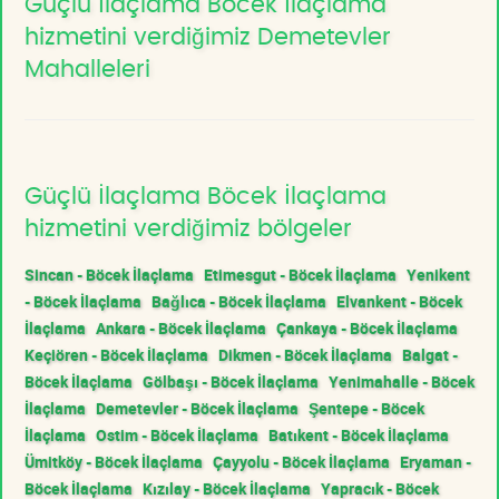
Güçlü İlaçlama Böcek İlaçlama
hizmetini verdiğimiz Demetevler
Mahalleleri
Güçlü İlaçlama Böcek İlaçlama
hizmetini verdiğimiz bölgeler
Sincan - Böcek İlaçlama
Etimesgut - Böcek İlaçlama
Yenikent
- Böcek İlaçlama
Bağlıca - Böcek İlaçlama
Elvankent - Böcek
İlaçlama
Ankara - Böcek İlaçlama
Çankaya - Böcek İlaçlama
Keçiören - Böcek İlaçlama
Dikmen - Böcek İlaçlama
Balgat -
Böcek İlaçlama
Gölbaşı - Böcek İlaçlama
Yenimahalle - Böcek
İlaçlama
Demetevler - Böcek İlaçlama
Şentepe - Böcek
İlaçlama
Ostim - Böcek İlaçlama
Batıkent - Böcek İlaçlama
Ümitköy - Böcek İlaçlama
Çayyolu - Böcek İlaçlama
Eryaman -
Böcek İlaçlama
Kızılay - Böcek İlaçlama
Yapracık - Böcek