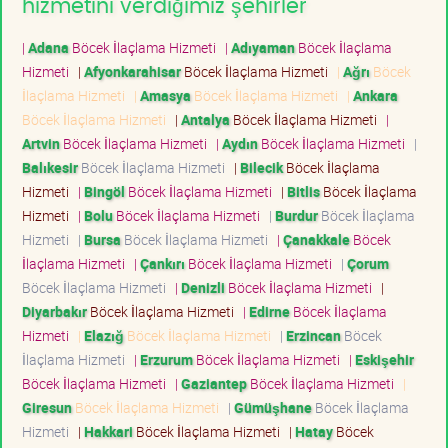
hizmetini verdiğimiz şehirler
|
Adana
Böcek İlaçlama Hizmeti
|
Adıyaman
Böcek İlaçlama
Hizmeti
|
Afyonkarahisar
Böcek İlaçlama Hizmeti
|
Ağrı
Böcek
İlaçlama Hizmeti
|
Amasya
Böcek İlaçlama Hizmeti
|
Ankara
Böcek İlaçlama Hizmeti
|
Antalya
Böcek İlaçlama Hizmeti
|
Artvin
Böcek İlaçlama Hizmeti
|
Aydın
Böcek İlaçlama Hizmeti
|
Balıkesir
Böcek İlaçlama Hizmeti
|
Bilecik
Böcek İlaçlama
Hizmeti
|
Bingöl
Böcek İlaçlama Hizmeti
|
Bitlis
Böcek İlaçlama
Hizmeti
|
Bolu
Böcek İlaçlama Hizmeti
|
Burdur
Böcek İlaçlama
Hizmeti
|
Bursa
Böcek İlaçlama Hizmeti
|
Çanakkale
Böcek
İlaçlama Hizmeti
|
Çankırı
Böcek İlaçlama Hizmeti
|
Çorum
Böcek İlaçlama Hizmeti
|
Denizli
Böcek İlaçlama Hizmeti
|
Diyarbakır
Böcek İlaçlama Hizmeti
|
Edirne
Böcek İlaçlama
Hizmeti
|
Elazığ
Böcek İlaçlama Hizmeti
|
Erzincan
Böcek
İlaçlama Hizmeti
|
Erzurum
Böcek İlaçlama Hizmeti
|
Eskişehir
Böcek İlaçlama Hizmeti
|
Gaziantep
Böcek İlaçlama Hizmeti
|
Giresun
Böcek İlaçlama Hizmeti
|
Gümüşhane
Böcek İlaçlama
Hizmeti
|
Hakkari
Böcek İlaçlama Hizmeti
|
Hatay
Böcek