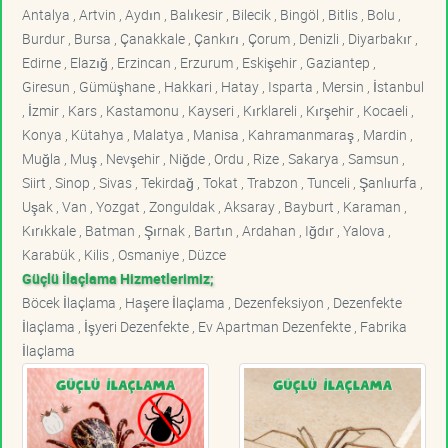
Antalya , Artvin , Aydın , Balıkesir , Bilecik , Bingöl , Bitlis , Bolu ,
Burdur , Bursa , Çanakkale , Çankırı , Çorum , Denizli , Diyarbakır ,
Edirne , Elazığ , Erzincan , Erzurum , Eskişehir , Gaziantep ,
Giresun , Gümüşhane , Hakkari , Hatay , Isparta , Mersin , İstanbul
, İzmir , Kars , Kastamonu , Kayseri , Kırklareli , Kırşehir , Kocaeli ,
Konya , Kütahya , Malatya , Manisa , Kahramanmaraş , Mardin ,
Muğla , Muş , Nevşehir , Niğde , Ordu , Rize , Sakarya , Samsun ,
Siirt , Sinop , Sivas , Tekirdağ , Tokat , Trabzon , Tunceli , Şanlıurfa ,
Uşak , Van , Yozgat , Zonguldak , Aksaray , Bayburt , Karaman ,
Kırıkkale , Batman , Şırnak , Bartın , Ardahan , Iğdır , Yalova ,
Karabük , Kilis , Osmaniye , Düzce
Güçlü İlaçlama Hizmetlerimiz;
Böcek İlaçlama , Haşere İlaçlama , Dezenfeksiyon , Dezenfekte
İlaçlama , İşyeri Dezenfekte , Ev Apartman Dezenfekte , Fabrika
İlaçlama