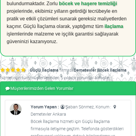
bulundurmaktadır. Zorlu
böcek ve haşere temizliği
projelerinde, ekibimiz yılların getirdiği tecrübeyle en
pratik ve etkili çözümleri sunarak gereksiz maliyetlerden
kaçınır. Güçlü İlaçlama olarak, yaptığımız tüm
ilaçlama
işlemlerinde malzeme ve işçilik garantisi sağlayarak
güveninizi kazanıyoruz.
Güçlü İlaçlama
firması
Demetevler Böcek İlaçlama
hizmeti için tüm müşterilerinden 5 yıldızlı yorumlar almıştır.
Müşterilerimizden Gelen Yorumlar
Yorum Yapan :
Şaban Sönmez, Konum :
Demetevler Ankara
Böcek İlaçlama hizmeti için Güçlü İlaçlama
firmasıyla iletişime geçtim. Telefonda gösterdikleri
profesyonel yaklaşım, detaylı bilgilendirme ve