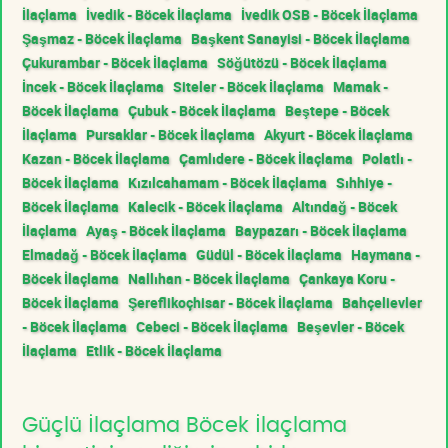
İlaçlama
İvedik - Böcek İlaçlama
İvedik OSB - Böcek İlaçlama
Şaşmaz - Böcek İlaçlama
Başkent Sanayisi - Böcek İlaçlama
Çukurambar - Böcek İlaçlama
Söğütözü - Böcek İlaçlama
İncek - Böcek İlaçlama
Siteler - Böcek İlaçlama
Mamak -
Böcek İlaçlama
Çubuk - Böcek İlaçlama
Beştepe - Böcek
İlaçlama
Pursaklar - Böcek İlaçlama
Akyurt - Böcek İlaçlama
Kazan - Böcek İlaçlama
Çamlıdere - Böcek İlaçlama
Polatlı -
Böcek İlaçlama
Kızılcahamam - Böcek İlaçlama
Sıhhiye -
Böcek İlaçlama
Kalecik - Böcek İlaçlama
Altındağ - Böcek
İlaçlama
Ayaş - Böcek İlaçlama
Baypazarı - Böcek İlaçlama
Elmadağ - Böcek İlaçlama
Güdül - Böcek İlaçlama
Haymana -
Böcek İlaçlama
Nallıhan - Böcek İlaçlama
Çankaya Koru -
Böcek İlaçlama
Şereflikoçhisar - Böcek İlaçlama
Bahçelievler
- Böcek İlaçlama
Cebeci - Böcek İlaçlama
Beşevler - Böcek
İlaçlama
Etlik - Böcek İlaçlama
Güçlü İlaçlama Böcek İlaçlama