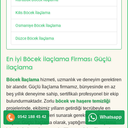
Kilis Böcek İlaçlama
Osmaniye Böcek İlaçlama
Düzce Böcek İlaçlama
En İyi Böcek İlaçlama Firması Güçlü
İlaçlama
Böcek İlaçlama
hizmeti, uzmanlık ve deneyim gerektiren
bir alandır. Güçlü İlaçlama firmamız, bünyesinde en az
beş yıllık deneyime sahip, sertifikalı profesyonel bir ekip
bulundurmaktadır. Zorlu
böcek ve haşere temizliği
projelerinde, ekibimiz yılların getirdiği tecrübeyle en
pratik ve etkili çözümleri sunarak gereksiz maliyetlerden
0542 188 45 42
Whatsapp
kaçınır. Güçlü İlaçlama olarak, yaptığımız tüm
ilaçlama