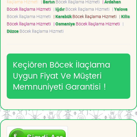
İlaçlama Hizmeti
|
Bartın
Böcek İlaçlama Hizmeti
|
Ardahan
Böcek İlaçlama Hizmeti
|
Iğdır
Böcek İlaçlama Hizmeti
|
Yalova
Böcek İlaçlama Hizmeti
|
Karabük
Böcek İlaçlama Hizmeti
|
Kilis
Böcek İlaçlama Hizmeti
|
Osmaniye
Böcek İlaçlama Hizmeti
|
Düzce
Böcek İlaçlama Hizmeti
Keçiören Böcek İlaçlama
Uygun Fiyat Ve Müşteri
Memnuniyeti Garantisi !