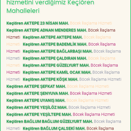
hizmetini verdiğimiz Keçiören
Mahalleleri
Keçiören AKTEPE 23 NİSAN MAH.
Böcek İlaçlama Hizmeti
Keçiören AKTEPE ADNAN MENDERES MAH.
Böcek İlaçlama
Hizmeti
Keçiören AKTEPE AKTEPE MAH.
Böcek İlaçlama
Hizmeti
Keçiören AKTEPE BADEMLİK MAH.
Böcek İlaçlama
Hizmeti
Keçiören AKTEPE BAĞLARBAŞI MAH.
Böcek İlaçlama
Hizmeti
Keçiören AKTEPE ÇALDIRAN MAH.
Böcek İlaçlama
Hizmeti
Keçiören AKTEPE GÜZELYURT MAH.
Böcek İlaçlama
Hizmeti
Keçiören AKTEPE KAMİL OCAK MAH.
Böcek İlaçlama
Hizmeti
Keçiören AKTEPE KÖŞK MAH.
Böcek İlaçlama Hizmeti
Keçiören AKTEPE ŞEFKAT MAH.
Böcek İlaçlama Hizmeti
Keçiören AKTEPE ŞENYUVA MAH.
Böcek İlaçlama Hizmeti
Keçiören AKTEPE UYANIŞ MAH.
Böcek İlaçlama Hizmeti
Keçiören AKTEPE YEŞİLÖZ MAH.
Böcek İlaçlama Hizmeti
Keçiören AKTEPE YEŞİLTEPE MAH.
Böcek İlaçlama Hizmeti
Keçiören BAĞLUM BAĞLUM GÜZELYURT MAH.
Böcek İlaçlama
Hizmeti
Keçiören BAĞLUM ÇALSEKİ MAH.
Böcek İlaçlama