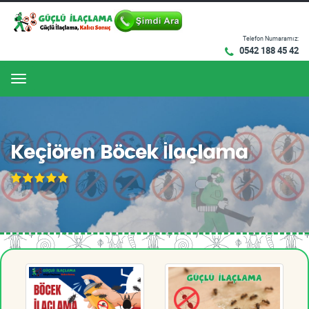
Telefon Numaramız:
0542 188 45 42
Menu
Keçiören Böcek İlaçlama