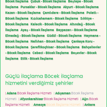
Böcek İlaçlama
Çubuk - Böcek İlaçlama
Beştepe - Böcek
İlaçlama
Pursaklar - Böcek İlaçlama
Akyurt - Böcek İlaçlama
Kazan - Böcek İlaçlama
Çamlıdere - Böcek İlaçlama
Polatlı -
Böcek İlaçlama
Kızılcahamam - Böcek İlaçlama
Sıhhiye -
Böcek İlaçlama
Kalecik - Böcek İlaçlama
Altındağ - Böcek
İlaçlama
Ayaş - Böcek İlaçlama
Baypazarı - Böcek İlaçlama
Elmadağ - Böcek İlaçlama
Güdül - Böcek İlaçlama
Haymana -
Böcek İlaçlama
Nallıhan - Böcek İlaçlama
Çankaya Koru -
Böcek İlaçlama
Şereflikoçhisar - Böcek İlaçlama
Bahçelievler
- Böcek İlaçlama
Cebeci - Böcek İlaçlama
Beşevler - Böcek
İlaçlama
Etlik - Böcek İlaçlama
Güçlü İlaçlama Böcek İlaçlama
hizmetini verdiğimiz şehirler
|
Adana
Böcek İlaçlama Hizmeti
|
Adıyaman
Böcek İlaçlama
Hizmeti
|
Afyonkarahisar
Böcek İlaçlama Hizmeti
|
Ağrı
Böcek
İlaçlama Hizmeti
|
Amasya
Böcek İlaçlama Hizmeti
|
Ankara