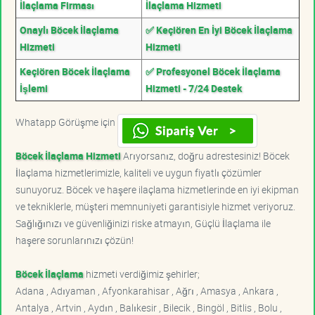
İlaçlama Firması
İlaçlama Hizmeti
Onaylı Böcek İlaçlama
✅ Keçiören En İyi Böcek İlaçlama
Hizmeti
Hizmeti
Keçiören Böcek İlaçlama
✅ Profesyonel Böcek İlaçlama
İşlemi
Hizmeti - 7/24 Destek
Whatapp Görüşme için
Böcek İlaçlama Hizmeti
Arıyorsanız, doğru adrestesiniz! Böcek
İlaçlama hizmetlerimizle, kaliteli ve uygun fiyatlı çözümler
sunuyoruz. Böcek ve haşere ilaçlama hizmetlerinde en iyi ekipman
ve tekniklerle, müşteri memnuniyeti garantisiyle hizmet veriyoruz.
Sağlığınızı ve güvenliğinizi riske atmayın, Güçlü İlaçlama ile
haşere sorunlarınızı çözün!
Böcek İlaçlama
hizmeti verdiğimiz şehirler;
Adana , Adıyaman , Afyonkarahisar , Ağrı , Amasya , Ankara ,
Antalya , Artvin , Aydın , Balıkesir , Bilecik , Bingöl , Bitlis , Bolu ,