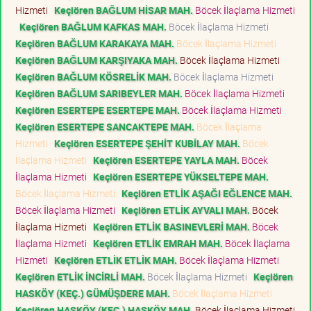
Hizmeti
Keçiören BAĞLUM HİSAR MAH.
Böcek İlaçlama Hizmeti
Keçiören BAĞLUM KAFKAS MAH.
Böcek İlaçlama Hizmeti
Keçiören BAĞLUM KARAKAYA MAH.
Böcek İlaçlama Hizmeti
Keçiören BAĞLUM KARŞIYAKA MAH.
Böcek İlaçlama Hizmeti
Keçiören BAĞLUM KÖSRELİK MAH.
Böcek İlaçlama Hizmeti
Keçiören BAĞLUM SARIBEYLER MAH.
Böcek İlaçlama Hizmeti
Keçiören ESERTEPE ESERTEPE MAH.
Böcek İlaçlama Hizmeti
Keçiören ESERTEPE SANCAKTEPE MAH.
Böcek İlaçlama
Hizmeti
Keçiören ESERTEPE ŞEHİT KUBİLAY MAH.
Böcek
İlaçlama Hizmeti
Keçiören ESERTEPE YAYLA MAH.
Böcek
İlaçlama Hizmeti
Keçiören ESERTEPE YÜKSELTEPE MAH.
Böcek İlaçlama Hizmeti
Keçiören ETLİK AŞAĞI EĞLENCE MAH.
Böcek İlaçlama Hizmeti
Keçiören ETLİK AYVALI MAH.
Böcek
İlaçlama Hizmeti
Keçiören ETLİK BASINEVLERİ MAH.
Böcek
İlaçlama Hizmeti
Keçiören ETLİK EMRAH MAH.
Böcek İlaçlama
Hizmeti
Keçiören ETLİK ETLİK MAH.
Böcek İlaçlama Hizmeti
Keçiören ETLİK İNCİRLİ MAH.
Böcek İlaçlama Hizmeti
Keçiören
HASKÖY (KEÇ.) GÜMÜŞDERE MAH.
Böcek İlaçlama Hizmeti
Keçiören HASKÖY (KEÇ.) HASKÖY MAH.
Böcek İlaçlama Hizmeti