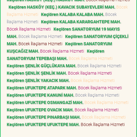
Keçiören HASKÖY (KEÇ.) KAVACIK SUBAYEVLERİ MAH.
Böcek
İlaçlama Hizmeti
Keçiören KALABA KALABA MAH.
Böcek
İlaçlama Hizmeti
Keçiören KALABA KARARGAHTEPE MAH.
Böcek İlaçlama Hizmeti
Keçiören SANATORYUM 19 MAYIS
MAH.
Böcek İlaçlama Hizmeti
Keçiören SANATORYUM ÇİÇEKLİ
MAH.
Böcek İlaçlama Hizmeti
Keçiören SANATORYUM
KUŞCAĞIZ MAH.
Böcek İlaçlama Hizmeti
Keçiören
SANATORYUM TEPEBAŞI MAH.
Böcek İlaçlama Hizmeti
Keçiören ŞENLİK GÜÇLÜKAYA MAH.
Böcek İlaçlama Hizmeti
Keçiören ŞENLİK ŞENLİK MAH.
Böcek İlaçlama Hizmeti
Keçiören ŞENLİK YAKACIK MAH.
Böcek İlaçlama Hizmeti
Keçiören UFUKTEPE ATAPARK MAH.
Böcek İlaçlama Hizmeti
Keçiören UFUKTEPE KANUNİ MAH.
Böcek İlaçlama Hizmeti
Keçiören UFUKTEPE OSMANGAZİ MAH.
Böcek İlaçlama Hizmeti
Keçiören UFUKTEPE OVACIK MAH.
Böcek İlaçlama Hizmeti
Keçiören UFUKTEPE PINARBAŞI MAH.
Böcek İlaçlama Hizmeti
Keçiören UFUKTEPE UFUKTEPE MAH.
Böcek İlaçlama Hizmeti