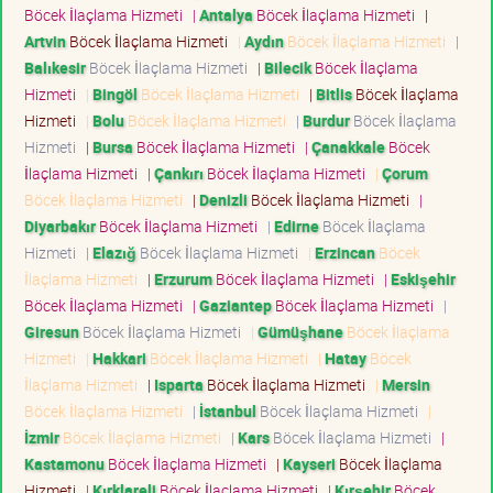
Böcek İlaçlama Hizmeti
|
Antalya
Böcek İlaçlama Hizmeti
|
Artvin
Böcek İlaçlama Hizmeti
|
Aydın
Böcek İlaçlama Hizmeti
|
Balıkesir
Böcek İlaçlama Hizmeti
|
Bilecik
Böcek İlaçlama
Hizmeti
|
Bingöl
Böcek İlaçlama Hizmeti
|
Bitlis
Böcek İlaçlama
Hizmeti
|
Bolu
Böcek İlaçlama Hizmeti
|
Burdur
Böcek İlaçlama
Hizmeti
|
Bursa
Böcek İlaçlama Hizmeti
|
Çanakkale
Böcek
İlaçlama Hizmeti
|
Çankırı
Böcek İlaçlama Hizmeti
|
Çorum
Böcek İlaçlama Hizmeti
|
Denizli
Böcek İlaçlama Hizmeti
|
Diyarbakır
Böcek İlaçlama Hizmeti
|
Edirne
Böcek İlaçlama
Hizmeti
|
Elazığ
Böcek İlaçlama Hizmeti
|
Erzincan
Böcek
İlaçlama Hizmeti
|
Erzurum
Böcek İlaçlama Hizmeti
|
Eskişehir
Böcek İlaçlama Hizmeti
|
Gaziantep
Böcek İlaçlama Hizmeti
|
Giresun
Böcek İlaçlama Hizmeti
|
Gümüşhane
Böcek İlaçlama
Hizmeti
|
Hakkari
Böcek İlaçlama Hizmeti
|
Hatay
Böcek
İlaçlama Hizmeti
|
Isparta
Böcek İlaçlama Hizmeti
|
Mersin
Böcek İlaçlama Hizmeti
|
İstanbul
Böcek İlaçlama Hizmeti
|
İzmir
Böcek İlaçlama Hizmeti
|
Kars
Böcek İlaçlama Hizmeti
|
Kastamonu
Böcek İlaçlama Hizmeti
|
Kayseri
Böcek İlaçlama
Hizmeti
|
Kırklareli
Böcek İlaçlama Hizmeti
|
Kırşehir
Böcek