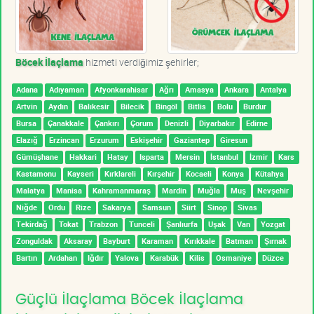
Böcek İlaçlama
hizmeti verdiğimiz şehirler;
Adana
Adıyaman
Afyonkarahisar
Ağrı
Amasya
Ankara
Antalya
Artvin
Aydın
Balıkesir
Bilecik
Bingöl
Bitlis
Bolu
Burdur
Bursa
Çanakkale
Çankırı
Çorum
Denizli
Diyarbakır
Edirne
Elazığ
Erzincan
Erzurum
Eskişehir
Gaziantep
Giresun
Gümüşhane
Hakkari
Hatay
Isparta
Mersin
İstanbul
İzmir
Kars
Kastamonu
Kayseri
Kırklareli
Kırşehir
Kocaeli
Konya
Kütahya
Malatya
Manisa
Kahramanmaraş
Mardin
Muğla
Muş
Nevşehir
Niğde
Ordu
Rize
Sakarya
Samsun
Siirt
Sinop
Sivas
Tekirdağ
Tokat
Trabzon
Tunceli
Şanlıurfa
Uşak
Van
Yozgat
Zonguldak
Aksaray
Bayburt
Karaman
Kırıkkale
Batman
Şırnak
Bartın
Ardahan
Iğdır
Yalova
Karabük
Kilis
Osmaniye
Düzce
Güçlü İlaçlama Böcek İlaçlama