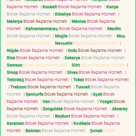
İlaçlama Hizmeti
|
Kocaeli
Böcek İlaçlama Hizmeti
|
Konya
Böcek İlaçlama Hizmeti
|
Kütahya
Böcek İlaçlama Hizmeti
|
Malatya
Böcek İlaçlama Hizmeti
|
Manisa
Böcek İlaçlama
Hizmeti
|
Kahramanmaraş
Böcek İlaçlama Hizmeti
|
Mardin
Böcek İlaçlama Hizmeti
|
Muğla
Böcek İlaçlama Hizmeti
|
Muş
Böcek İlaçlama Hizmeti
|
Nevşehir
Böcek İlaçlama Hizmeti
|
Niğde
Böcek İlaçlama Hizmeti
|
Ordu
Böcek İlaçlama Hizmeti
|
Rize
Böcek İlaçlama Hizmeti
|
Sakarya
Böcek İlaçlama Hizmeti
|
Samsun
Böcek İlaçlama Hizmeti
|
Siirt
Böcek İlaçlama Hizmeti
|
Sinop
Böcek İlaçlama Hizmeti
|
Sivas
Böcek İlaçlama Hizmeti
|
Tekirdağ
Böcek İlaçlama Hizmeti
|
Tokat
Böcek İlaçlama Hizmeti
|
Trabzon
Böcek İlaçlama Hizmeti
|
Tunceli
Böcek İlaçlama
Hizmeti
|
Şanlıurfa
Böcek İlaçlama Hizmeti
|
Uşak
Böcek
İlaçlama Hizmeti
|
Van
Böcek İlaçlama Hizmeti
|
Yozgat
Böcek
İlaçlama Hizmeti
|
Zonguldak
Böcek İlaçlama Hizmeti
|
Aksaray
Böcek İlaçlama Hizmeti
|
Bayburt
Böcek İlaçlama Hizmeti
|
Karaman
Böcek İlaçlama Hizmeti
|
Kırıkkale
Böcek İlaçlama
Hizmeti
|
Batman
Böcek İlaçlama Hizmeti
|
Şırnak
Böcek