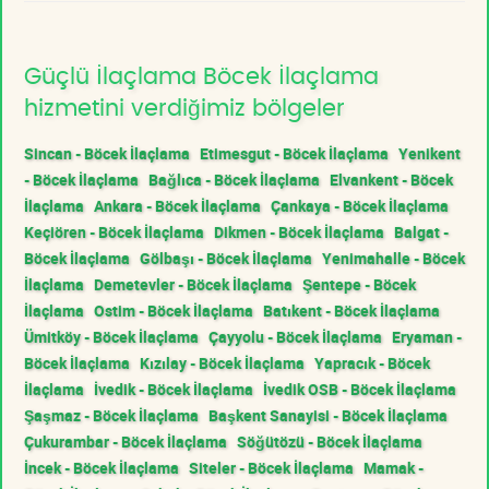
Güçlü İlaçlama Böcek İlaçlama
hizmetini verdiğimiz bölgeler
Sincan - Böcek İlaçlama
Etimesgut - Böcek İlaçlama
Yenikent
- Böcek İlaçlama
Bağlıca - Böcek İlaçlama
Elvankent - Böcek
İlaçlama
Ankara - Böcek İlaçlama
Çankaya - Böcek İlaçlama
Keçiören - Böcek İlaçlama
Dikmen - Böcek İlaçlama
Balgat -
Böcek İlaçlama
Gölbaşı - Böcek İlaçlama
Yenimahalle - Böcek
İlaçlama
Demetevler - Böcek İlaçlama
Şentepe - Böcek
İlaçlama
Ostim - Böcek İlaçlama
Batıkent - Böcek İlaçlama
Ümitköy - Böcek İlaçlama
Çayyolu - Böcek İlaçlama
Eryaman -
Böcek İlaçlama
Kızılay - Böcek İlaçlama
Yapracık - Böcek
İlaçlama
İvedik - Böcek İlaçlama
İvedik OSB - Böcek İlaçlama
Şaşmaz - Böcek İlaçlama
Başkent Sanayisi - Böcek İlaçlama
Çukurambar - Böcek İlaçlama
Söğütözü - Böcek İlaçlama
İncek - Böcek İlaçlama
Siteler - Böcek İlaçlama
Mamak -