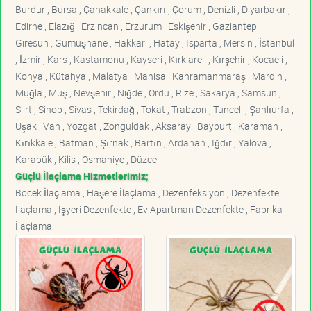
Burdur , Bursa , Çanakkale , Çankırı , Çorum , Denizli , Diyarbakır ,
Edirne , Elazığ , Erzincan , Erzurum , Eskişehir , Gaziantep ,
Giresun , Gümüşhane , Hakkari , Hatay , Isparta , Mersin , İstanbul
, İzmir , Kars , Kastamonu , Kayseri , Kırklareli , Kırşehir , Kocaeli ,
Konya , Kütahya , Malatya , Manisa , Kahramanmaraş , Mardin ,
Muğla , Muş , Nevşehir , Niğde , Ordu , Rize , Sakarya , Samsun ,
Siirt , Sinop , Sivas , Tekirdağ , Tokat , Trabzon , Tunceli , Şanlıurfa ,
Uşak , Van , Yozgat , Zonguldak , Aksaray , Bayburt , Karaman ,
Kırıkkale , Batman , Şırnak , Bartın , Ardahan , Iğdır , Yalova ,
Karabük , Kilis , Osmaniye , Düzce
Güçlü İlaçlama Hizmetlerimiz;
Böcek İlaçlama , Haşere İlaçlama , Dezenfeksiyon , Dezenfekte
İlaçlama , İşyeri Dezenfekte , Ev Apartman Dezenfekte , Fabrika
İlaçlama