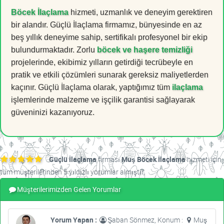
Böcek İlaçlama
hizmeti, uzmanlık ve deneyim gerektiren
bir alandır. Güçlü İlaçlama firmamız, bünyesinde en az
beş yıllık deneyime sahip, sertifikalı profesyonel bir ekip
bulundurmaktadır. Zorlu
böcek ve haşere temizliği
projelerinde, ekibimiz yılların getirdiği tecrübeyle en
pratik ve etkili çözümleri sunarak gereksiz maliyetlerden
kaçınır. Güçlü İlaçlama olarak, yaptığımız tüm
ilaçlama
işlemlerinde malzeme ve işçilik garantisi sağlayarak
güveninizi kazanıyoruz.
Güçlü İlaçlama
firması
Muş Böcek İlaçlama
hizmeti için
tüm müşterilerinden 5 yıldızlı yorumlar almıştır.
Müşterilerimizden Gelen Yorumlar
Yorum Yapan :
Şaban Sönmez, Konum :
Muş