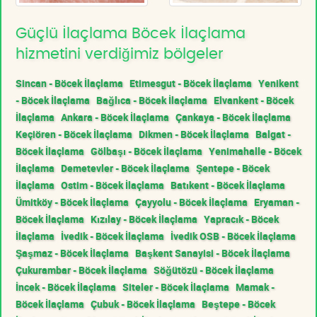
Güçlü İlaçlama Böcek İlaçlama
hizmetini verdiğimiz bölgeler
Sincan - Böcek İlaçlama
Etimesgut - Böcek İlaçlama
Yenikent
- Böcek İlaçlama
Bağlıca - Böcek İlaçlama
Elvankent - Böcek
İlaçlama
Ankara - Böcek İlaçlama
Çankaya - Böcek İlaçlama
Keçiören - Böcek İlaçlama
Dikmen - Böcek İlaçlama
Balgat -
Böcek İlaçlama
Gölbaşı - Böcek İlaçlama
Yenimahalle - Böcek
İlaçlama
Demetevler - Böcek İlaçlama
Şentepe - Böcek
İlaçlama
Ostim - Böcek İlaçlama
Batıkent - Böcek İlaçlama
Ümitköy - Böcek İlaçlama
Çayyolu - Böcek İlaçlama
Eryaman -
Böcek İlaçlama
Kızılay - Böcek İlaçlama
Yapracık - Böcek
İlaçlama
İvedik - Böcek İlaçlama
İvedik OSB - Böcek İlaçlama
Şaşmaz - Böcek İlaçlama
Başkent Sanayisi - Böcek İlaçlama
Çukurambar - Böcek İlaçlama
Söğütözü - Böcek İlaçlama
İncek - Böcek İlaçlama
Siteler - Böcek İlaçlama
Mamak -
Böcek İlaçlama
Çubuk - Böcek İlaçlama
Beştepe - Böcek