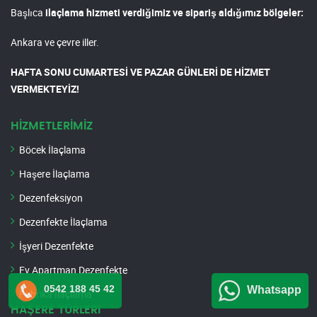
Başlıca
ilaçlama hizmeti verdiğimiz ve sipariş aldığımız bölgeler:
Ankara ve çevre iller.
HAFTA SONU CUMARTESİ VE PAZAR GÜNLERİ DE HİZMET
VERMEKTEYİZ!
HİZMETLERİMİZ
Böcek İlaçlama
Haşere İlaçlama
Dezenfeksiyon
Dezenfekte İlaçlama
İşyeri Dezenfekte
Ev Apartman Dezenfekte
0542 188 45 42
Whatsapp
Fabrika İlaçlama
HAŞERE TÜRLERİ