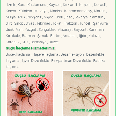
, İzmir , Kars , Kastamonu , Kayseri , Kırklareli , Kırşehir , Kocaeli ,
Konya , Kütahya , Malatya , Manisa , Kahramanmaraş , Mardin ,
Muğla , Muş , Nevşehir , Niğde , Ordu , Rize , Sakarya , Samsun ,
Siirt , Sinop , Sivas , Tekirdağ , Tokat , Trabzon , Tunceli , Şanlıurfa ,
Uşak , Van , Yozgat , Zonguldak , Aksaray , Bayburt , Karaman ,
Kırıkkale , Batman , Şırnak , Bartın , Ardahan , Iğdır , Yalova ,
Karabük , Kilis , Osmaniye , Düzce
Güçlü İlaçlama Hizmetlerimiz;
Böcek İlaçlama , Haşere İlaçlama , Dezenfeksiyon , Dezenfekte
İlaçlama , İşyeri Dezenfekte , Ev Apartman Dezenfekte , Fabrika
İlaçlama