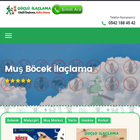
Telefon Numaramız:
0542 188 45 42
Menu
Muş Böcek İlaçlama
Bulanık
Malazgirt
Muş Merkez
Varto
Hasköy
Korkut