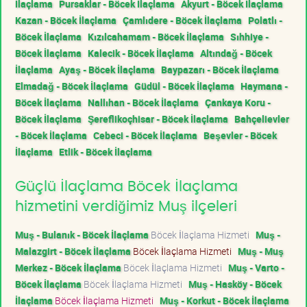
İlaçlama
Pursaklar - Böcek İlaçlama
Akyurt - Böcek İlaçlama
Kazan - Böcek İlaçlama
Çamlıdere - Böcek İlaçlama
Polatlı -
Böcek İlaçlama
Kızılcahamam - Böcek İlaçlama
Sıhhiye -
Böcek İlaçlama
Kalecik - Böcek İlaçlama
Altındağ - Böcek
İlaçlama
Ayaş - Böcek İlaçlama
Baypazarı - Böcek İlaçlama
Elmadağ - Böcek İlaçlama
Güdül - Böcek İlaçlama
Haymana -
Böcek İlaçlama
Nallıhan - Böcek İlaçlama
Çankaya Koru -
Böcek İlaçlama
Şereflikoçhisar - Böcek İlaçlama
Bahçelievler
- Böcek İlaçlama
Cebeci - Böcek İlaçlama
Beşevler - Böcek
İlaçlama
Etlik - Böcek İlaçlama
Güçlü İlaçlama Böcek İlaçlama
hizmetini verdiğimiz Muş ilçeleri
Muş - Bulanık - Böcek İlaçlama
Böcek İlaçlama Hizmeti
Muş -
Malazgirt - Böcek İlaçlama
Böcek İlaçlama Hizmeti
Muş - Muş
Merkez - Böcek İlaçlama
Böcek İlaçlama Hizmeti
Muş - Varto -
Böcek İlaçlama
Böcek İlaçlama Hizmeti
Muş - Hasköy - Böcek
İlaçlama
Böcek İlaçlama Hizmeti
Muş - Korkut - Böcek İlaçlama