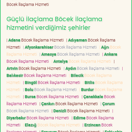
Böcek İlaçlama Hizmeti
Güçlü İlaçlama Böcek İlaçlama
hizmetini verdiğimiz şehirler
|
Adana
Böcek İlaçlama Hizmeti
|
Adıyaman
Böcek İlaçlama
Hizmeti
|
Afyonkarahisar
Böcek İlaçlama Hizmeti
|
Ağrı
Böcek
İlaçlama Hizmeti
|
Amasya
Böcek İlaçlama Hizmeti
|
Ankara
Böcek İlaçlama Hizmeti
|
Antalya
Böcek İlaçlama Hizmeti
|
Artvin
Böcek İlaçlama Hizmeti
|
Aydın
Böcek İlaçlama Hizmeti
|
Balıkesir
Böcek İlaçlama Hizmeti
|
Bilecik
Böcek İlaçlama
Hizmeti
|
Bingöl
Böcek İlaçlama Hizmeti
|
Bitlis
Böcek İlaçlama
Hizmeti
|
Bolu
Böcek İlaçlama Hizmeti
|
Burdur
Böcek İlaçlama
Hizmeti
|
Bursa
Böcek İlaçlama Hizmeti
|
Çanakkale
Böcek
İlaçlama Hizmeti
|
Çankırı
Böcek İlaçlama Hizmeti
|
Çorum
Böcek İlaçlama Hizmeti
|
Denizli
Böcek İlaçlama Hizmeti
|
Diyarbakır
Böcek İlaçlama Hizmeti
|
Edirne
Böcek İlaçlama
Hizmeti
|
Elazığ
Böcek İlaçlama Hizmeti
|
Erzincan
Böcek
İlaçlama Hizmeti
|
Erzurum
Böcek İlaçlama Hizmeti
|
Eskişehir