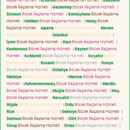
Böcek İlaçlama Hizmeti
|
Gaziantep
Böcek İlaçlama Hizmeti
|
Giresun
Böcek İlaçlama Hizmeti
|
Gümüşhane
Böcek İlaçlama
Hizmeti
|
Hakkari
Böcek İlaçlama Hizmeti
|
Hatay
Böcek
İlaçlama Hizmeti
|
Isparta
Böcek İlaçlama Hizmeti
|
Mersin
Böcek İlaçlama Hizmeti
|
İstanbul
Böcek İlaçlama Hizmeti
|
İzmir
Böcek İlaçlama Hizmeti
|
Kars
Böcek İlaçlama Hizmeti
|
Kastamonu
Böcek İlaçlama Hizmeti
|
Kayseri
Böcek İlaçlama
Hizmeti
|
Kırklareli
Böcek İlaçlama Hizmeti
|
Kırşehir
Böcek
İlaçlama Hizmeti
|
Kocaeli
Böcek İlaçlama Hizmeti
|
Konya
Böcek İlaçlama Hizmeti
|
Kütahya
Böcek İlaçlama Hizmeti
|
Malatya
Böcek İlaçlama Hizmeti
|
Manisa
Böcek İlaçlama
Hizmeti
|
Kahramanmaraş
Böcek İlaçlama Hizmeti
|
Mardin
Böcek İlaçlama Hizmeti
|
Muğla
Böcek İlaçlama Hizmeti
|
Muş
Böcek İlaçlama Hizmeti
|
Nevşehir
Böcek İlaçlama Hizmeti
|
Niğde
Böcek İlaçlama Hizmeti
|
Ordu
Böcek İlaçlama Hizmeti
|
Rize
Böcek İlaçlama Hizmeti
|
Sakarya
Böcek İlaçlama Hizmeti
|
Samsun
Böcek İlaçlama Hizmeti
|
Siirt
Böcek İlaçlama Hizmeti
|
Sinop
Böcek İlaçlama Hizmeti
|
Sivas
Böcek İlaçlama Hizmeti
|