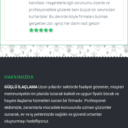
kanıtladı. Haşerelerle ilgili sorunumu özenle ve
profesyonellikle çözerek beni büyük bir sıkıntıdan
kurtardılar. Bu devirde böyle firmaları bulmak
gerçekten zor; işiniz her daim rast gelsin!
HAKKIMIZDA
GÜÇLÜ İLAÇLAMA
Uzun yıllardır sektörde faaliyet gösteren, müşteri
memnuniyetini ön planda tutarak kaliteli ve uygun fiyatlı böcek ve
haşere ilaçlama hizmetleri sunan bir firmadır. Profesyonel
ekibimizle, zararlılarla mücadele konusunda uzman çözümler
sunarak, ev ve iş yerlerinizde sağlıklı ve güvenli ortamlar
oluşturmayı hedefliyoruz.