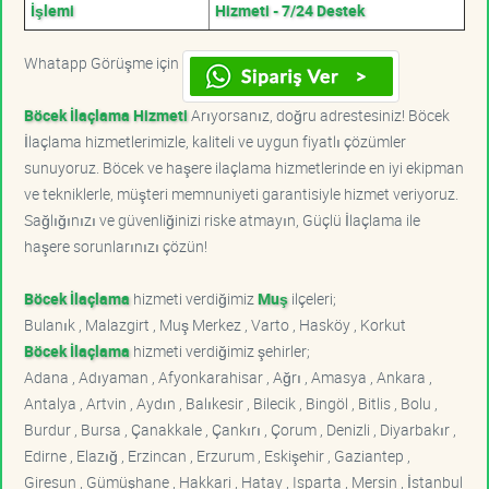
İşlemi
Hizmeti - 7/24 Destek
Whatapp Görüşme için
Böcek İlaçlama Hizmeti
Arıyorsanız, doğru adrestesiniz! Böcek
İlaçlama hizmetlerimizle, kaliteli ve uygun fiyatlı çözümler
sunuyoruz. Böcek ve haşere ilaçlama hizmetlerinde en iyi ekipman
ve tekniklerle, müşteri memnuniyeti garantisiyle hizmet veriyoruz.
Sağlığınızı ve güvenliğinizi riske atmayın, Güçlü İlaçlama ile
haşere sorunlarınızı çözün!
Böcek İlaçlama
hizmeti verdiğimiz
Muş
ilçeleri;
Bulanık , Malazgirt , Muş Merkez , Varto , Hasköy , Korkut
Böcek İlaçlama
hizmeti verdiğimiz şehirler;
Adana , Adıyaman , Afyonkarahisar , Ağrı , Amasya , Ankara ,
Antalya , Artvin , Aydın , Balıkesir , Bilecik , Bingöl , Bitlis , Bolu ,
Burdur , Bursa , Çanakkale , Çankırı , Çorum , Denizli , Diyarbakır ,
Edirne , Elazığ , Erzincan , Erzurum , Eskişehir , Gaziantep ,
Giresun , Gümüşhane , Hakkari , Hatay , Isparta , Mersin , İstanbul