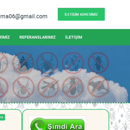
İLETİŞİM ADRESİMİZ
lama06@gmail.com
RİMİZ
REFERANSLARIMIZ
İLETİŞİM
ra