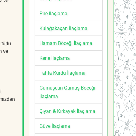
z ve
Pire İlaçlama
Kulağakaçan İlaçlama
Hamam Böceği İlaçlama
 türlü
n ve
Kene İlaçlama
Tahta Kurdu İlaçlama
Gümüşcün Gümüş Böceği
i
İlaçlama
mızdan
Çıyan & Kırkayak İlaçlama
Güve İlaçlama