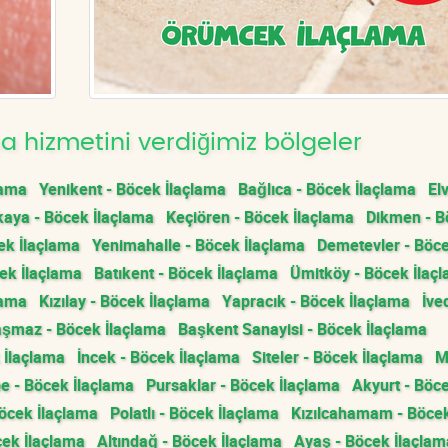
 hizmetini verdiğimiz bölgeler
lama
Yenikent - Böcek İlaçlama
Bağlıca - Böcek İlaçlama
El
aya - Böcek İlaçlama
Keçiören - Böcek İlaçlama
Dikmen - B
ek İlaçlama
Yenimahalle - Böcek İlaçlama
Demetevler - Böc
ek İlaçlama
Batıkent - Böcek İlaçlama
Ümitköy - Böcek İlaç
lama
Kızılay - Böcek İlaçlama
Yapracık - Böcek İlaçlama
İve
şmaz - Böcek İlaçlama
Başkent Sanayisi - Böcek İlaçlama
 İlaçlama
İncek - Böcek İlaçlama
Siteler - Böcek İlaçlama
M
e - Böcek İlaçlama
Pursaklar - Böcek İlaçlama
Akyurt - Böc
öcek İlaçlama
Polatlı - Böcek İlaçlama
Kızılcahamam - Böce
cek İlaçlama
Altındağ - Böcek İlaçlama
Ayaş - Böcek İlaçlam