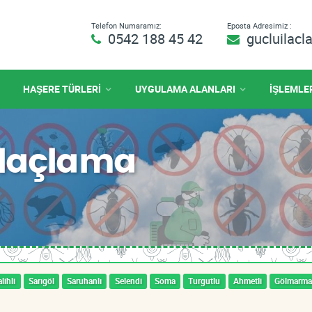
Telefon Numaramız:
Eposta Adresimiz :
0542 188 45 42
gucluilac
HAŞERE TÜRLERİ
UYGULAMA ALANLARI
İŞLEMLE
İlaçlama
lihli
Sarıgöl
Saruhanlı
Selendi
Soma
Turgutlu
Ahmetli
Gölmarma