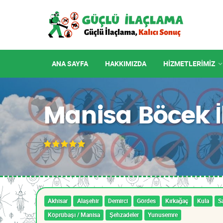
ANA SAYFA
HAKKIMIZDA
HIZMETLERIMIZ
Manisa Böcek 
Akhisar
Alaşehir
Demirci
Gördes
Kırkağaç
Kula
Sa
Köprübaşı / Manisa
Şehzadeler
Yunusemre