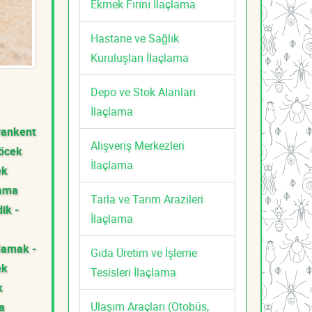
Ekmek Fırını İlaçlama
Hastane ve Sağlık
Kuruluşları İlaçlama
Depo ve Stok Alanları
İlaçlama
vankent
Alışveriş Merkezleri
öcek
İlaçlama
ek
lama
Tarla ve Tarım Arazileri
dik -
İlaçlama
amak -
Gıda Üretim ve İşleme
ek
Tesisleri İlaçlama
k
Ulaşım Araçları (Otobüs,
a