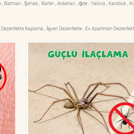
 Batman , Şırnak , Bartın , Ardahan , Iğdır , Yalova , Karabük , Kil
 Dezenfekte İlaçlama , İşyeri Dezenfekte , Ev Apartman Dezenfekt