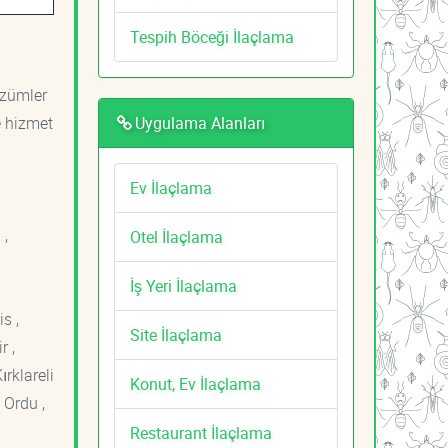
Tespih Böceği İlaçlama
özümler
Uygulama Alanları
e hizmet
Ev İlaçlama
 ,
Otel İlaçlama
İş Yeri İlaçlama
s ,
Site İlaçlama
r ,
ırklareli
Konut, Ev İlaçlama
 Ordu ,
Restaurant İlaçlama