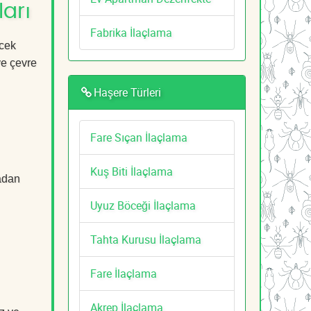
arı
Fabrika İlaçlama
öcek
ve çevre
Haşere Türleri
Fare Sıçan İlaçlama
Kuş Biti İlaçlama
tadan
Uyuz Böceği İlaçlama
Tahta Kurusu İlaçlama
Fare İlaçlama
Akrep İlaçlama