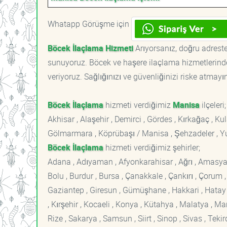
Whatapp Görüşme için
Böcek İlaçlama Hizmeti
Arıyorsanız, doğru adreste
sunuyoruz. Böcek ve haşere ilaçlama hizmetlerinde
veriyoruz. Sağlığınızı ve güvenliğinizi riske atmayı
Böcek İlaçlama
hizmeti verdiğimiz
Manisa
ilçeleri;
Akhisar , Alaşehir , Demirci , Gördes , Kırkağaç , Kula
Gölmarmara , Köprübaşı / Manisa , Şehzadeler , 
Böcek İlaçlama
hizmeti verdiğimiz şehirler;
Adana , Adıyaman , Afyonkarahisar , Ağrı , Amasya , An
Bolu , Burdur , Bursa , Çanakkale , Çankırı , Çorum , D
Gaziantep , Giresun , Gümüşhane , Hakkari , Hatay , I
, Kırşehir , Kocaeli , Konya , Kütahya , Malatya , 
Rize , Sakarya , Samsun , Siirt , Sinop , Sivas , Teki