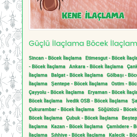
Güçlü İlaçlama Böcek İlaçlama
Sincan - Böcek İlaçlama
Etimesgut - Böcek İlaç
- Böcek İlaçlama
Ankara - Böcek İlaçlama
Çank
İlaçlama
Balgat - Böcek İlaçlama
Gölbaşı - Böc
İlaçlama
Şentepe - Böcek İlaçlama
Ostim - Böc
Çayyolu - Böcek İlaçlama
Eryaman - Böcek İlaç
Böcek İlaçlama
İvedik OSB - Böcek İlaçlama
Şa
Çukurambar - Böcek İlaçlama
Söğütözü - Böcek
Böcek İlaçlama
Çubuk - Böcek İlaçlama
Beştep
İlaçlama
Kazan - Böcek İlaçlama
Çamlıdere - B
İlaçlama
Sıhhiye - Böcek İlaçlama
Kalecik - Bö