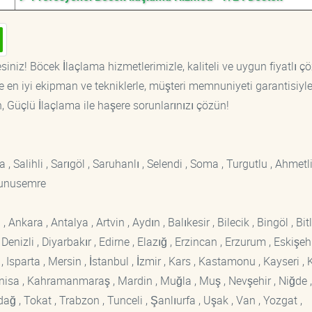
siniz! Böcek İlaçlama hizmetlerimizle, kaliteli ve uygun fiyatlı ç
 en iyi ekipman ve tekniklerle, müşteri memnuniyeti garantisiyl
n, Güçlü İlaçlama ile haşere sorunlarınızı çözün!
 , Salihli , Sarıgöl , Saruhanlı , Selendi , Soma , Turgutlu , Ahmetli
Yunusemre
kara , Antalya , Artvin , Aydın , Balıkesir , Bilecik , Bingöl , Bitli
enizli , Diyarbakır , Edirne , Elazığ , Erzincan , Erzurum , Eskişehi
sparta , Mersin , İstanbul , İzmir , Kars , Kastamonu , Kayseri , K
Manisa , Kahramanmaraş , Mardin , Muğla , Muş , Nevşehir , Niğde ,
rdağ , Tokat , Trabzon , Tunceli , Şanlıurfa , Uşak , Van , Yozgat ,