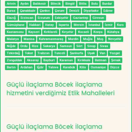
Artvin
Aydın
Balıkesir
Bilecik
Bingöl
Bitlis
Bolu
Burdur
Bursa
Çanakkale
Çankırı
Çorum
Denizli
Diyarbakır
Edirne
Elazığ
Erzincan
Erzurum
Eskişehir
Gaziantep
Giresun
Gümüşhane
Hakkari
Hatay
Isparta
Mersin
İstanbul
İzmir
Kars
Kastamonu
Kayseri
Kırklareli
Kırşehir
Kocaeli
Konya
Kütahya
Malatya
Manisa
Kahramanmaraş
Mardin
Muğla
Muş
Nevşehir
Niğde
Ordu
Rize
Sakarya
Samsun
Siirt
Sinop
Sivas
Tekirdağ
Tokat
Trabzon
Tunceli
Şanlıurfa
Uşak
Van
Yozgat
Zonguldak
Aksaray
Bayburt
Karaman
Kırıkkale
Batman
Şırnak
Bartın
Ardahan
Iğdır
Yalova
Karabük
Kilis
Osmaniye
Düzce
Güçlü İlaçlama Böcek İlaçlama
hizmetini verdiğimiz Etlik Mahalleleri
Güçlü İlaçlama Böcek İlaçlama