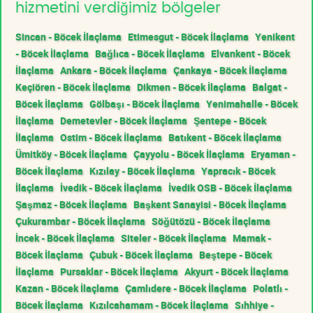
hizmetini verdiğimiz bölgeler
Sincan - Böcek İlaçlama
Etimesgut - Böcek İlaçlama
Yenikent
- Böcek İlaçlama
Bağlıca - Böcek İlaçlama
Elvankent - Böcek
İlaçlama
Ankara - Böcek İlaçlama
Çankaya - Böcek İlaçlama
Keçiören - Böcek İlaçlama
Dikmen - Böcek İlaçlama
Balgat -
Böcek İlaçlama
Gölbaşı - Böcek İlaçlama
Yenimahalle - Böcek
İlaçlama
Demetevler - Böcek İlaçlama
Şentepe - Böcek
İlaçlama
Ostim - Böcek İlaçlama
Batıkent - Böcek İlaçlama
Ümitköy - Böcek İlaçlama
Çayyolu - Böcek İlaçlama
Eryaman -
Böcek İlaçlama
Kızılay - Böcek İlaçlama
Yapracık - Böcek
İlaçlama
İvedik - Böcek İlaçlama
İvedik OSB - Böcek İlaçlama
Şaşmaz - Böcek İlaçlama
Başkent Sanayisi - Böcek İlaçlama
Çukurambar - Böcek İlaçlama
Söğütözü - Böcek İlaçlama
İncek - Böcek İlaçlama
Siteler - Böcek İlaçlama
Mamak -
Böcek İlaçlama
Çubuk - Böcek İlaçlama
Beştepe - Böcek
İlaçlama
Pursaklar - Böcek İlaçlama
Akyurt - Böcek İlaçlama
Kazan - Böcek İlaçlama
Çamlıdere - Böcek İlaçlama
Polatlı -
Böcek İlaçlama
Kızılcahamam - Böcek İlaçlama
Sıhhiye -