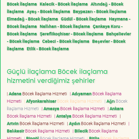
Böcek İlaçlama
Kalecik - Böcek İlaçlama
Altındağ - Böcek
İlaçlama
Ayaş - Böcek İlaçlama
Baypazarı - Böcek İlaçlama
Elmadağ - Böcek İlaçlama
Güdül - Böcek İlaçlama
Haymana -
Böcek İlaçlama
Nallıhan - Böcek İlaçlama
Çankaya Koru -
Böcek İlaçlama
Şereflikoçhisar - Böcek İlaçlama
Bahçelievler
- Böcek İlaçlama
Cebeci - Böcek İlaçlama
Beşevler - Böcek
İlaçlama
Etlik - Böcek İlaçlama
Güçlü İlaçlama Böcek İlaçlama
hizmetini verdiğimiz şehirler
|
Adana
Böcek İlaçlama Hizmeti
|
Adıyaman
Böcek İlaçlama
Hizmeti
|
Afyonkarahisar
Böcek İlaçlama Hizmeti
|
Ağrı
Böcek
İlaçlama Hizmeti
|
Amasya
Böcek İlaçlama Hizmeti
|
Ankara
Böcek İlaçlama Hizmeti
|
Antalya
Böcek İlaçlama Hizmeti
|
Artvin
Böcek İlaçlama Hizmeti
|
Aydın
Böcek İlaçlama Hizmeti
|
Balıkesir
Böcek İlaçlama Hizmeti
|
Bilecik
Böcek İlaçlama
Hizmeti
|
Bingöl
Böcek İlaçlama Hizmeti
|
Bitlis
Böcek İlaçlama