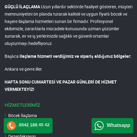
GÜÇLÜ İLAÇLAMA
Uzun yıllardır sektörde faaliyet gösteren, müşteri
memnuniyetini ön planda tutarak kaliteli ve uygun fiyatlı böcek ve
haşere ilaçlama hizmetleri sunan bir firmadır. Profesyonel
ekibimizle, zararlılarla mücadele konusunda uzman çözümler
sunarak, ev ve iş yerlerinizde sağlıklı ve güvenli ortamlar
oluşturmayı hedefliyoruz.
Başlıca
ilaçlama hizmeti verdiğimiz ve sipariş aldığımız bölgeler:
Ankara ve çevre iller.
HAFTA SONU CUMARTESİ VE PAZAR GÜNLERİ DE HİZMET
VERMEKTEYİZ!
HİZMETLERİMİZ
Böcek İlaçlama
0542 188 45 42
Whatsapp
Haşere İlaçlama
Dezenfeksiyon