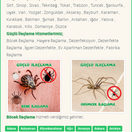
Siirt , Sinop , Sivas , Tekirdağ , Tokat , Trabzon , Tunceli , Şanlıurfa ,
Uşak , Van , Yozgat , Zonguldak , Aksaray , Bayburt , Karaman ,
Kırıkkale , Batman , Şırnak , Bartın , Ardahan , Iğdır , Yalova ,
Karabük , Kilis , Osmaniye , Düzce
Güçlü İlaçlama Hizmetlerimiz;
Böcek İlaçlama , Haşere İlaçlama , Dezenfeksiyon , Dezenfekte
İlaçlama , İşyeri Dezenfekte , Ev Apartman Dezenfekte , Fabrika
İlaçlama
Böcek İlaçlama
hizmeti verdiğimiz şehirler;
Adana
Adıyaman
Afyonkarahisar
Ağrı
Amasya
Ankara
Antalya