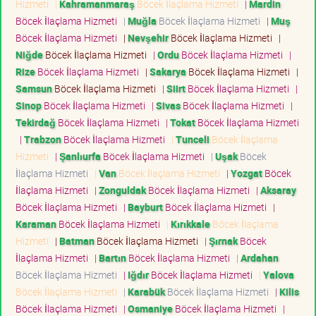
Hizmeti
|
Kahramanmaraş
Böcek İlaçlama Hizmeti
|
Mardin
Böcek İlaçlama Hizmeti
|
Muğla
Böcek İlaçlama Hizmeti
|
Muş
Böcek İlaçlama Hizmeti
|
Nevşehir
Böcek İlaçlama Hizmeti
|
Niğde
Böcek İlaçlama Hizmeti
|
Ordu
Böcek İlaçlama Hizmeti
|
Rize
Böcek İlaçlama Hizmeti
|
Sakarya
Böcek İlaçlama Hizmeti
|
Samsun
Böcek İlaçlama Hizmeti
|
Siirt
Böcek İlaçlama Hizmeti
|
Sinop
Böcek İlaçlama Hizmeti
|
Sivas
Böcek İlaçlama Hizmeti
|
Tekirdağ
Böcek İlaçlama Hizmeti
|
Tokat
Böcek İlaçlama Hizmeti
|
Trabzon
Böcek İlaçlama Hizmeti
|
Tunceli
Böcek İlaçlama
Hizmeti
|
Şanlıurfa
Böcek İlaçlama Hizmeti
|
Uşak
Böcek
İlaçlama Hizmeti
|
Van
Böcek İlaçlama Hizmeti
|
Yozgat
Böcek
İlaçlama Hizmeti
|
Zonguldak
Böcek İlaçlama Hizmeti
|
Aksaray
Böcek İlaçlama Hizmeti
|
Bayburt
Böcek İlaçlama Hizmeti
|
Karaman
Böcek İlaçlama Hizmeti
|
Kırıkkale
Böcek İlaçlama
Hizmeti
|
Batman
Böcek İlaçlama Hizmeti
|
Şırnak
Böcek
İlaçlama Hizmeti
|
Bartın
Böcek İlaçlama Hizmeti
|
Ardahan
Böcek İlaçlama Hizmeti
|
Iğdır
Böcek İlaçlama Hizmeti
|
Yalova
Böcek İlaçlama Hizmeti
|
Karabük
Böcek İlaçlama Hizmeti
|
Kilis
Böcek İlaçlama Hizmeti
|
Osmaniye
Böcek İlaçlama Hizmeti
|