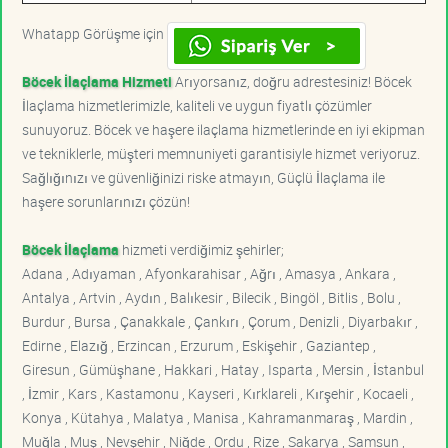
Whatapp Görüşme için
Böcek İlaçlama Hizmeti
Arıyorsanız, doğru adrestesiniz! Böcek
İlaçlama hizmetlerimizle, kaliteli ve uygun fiyatlı çözümler
sunuyoruz. Böcek ve haşere ilaçlama hizmetlerinde en iyi ekipman
ve tekniklerle, müşteri memnuniyeti garantisiyle hizmet veriyoruz.
Sağlığınızı ve güvenliğinizi riske atmayın, Güçlü İlaçlama ile
haşere sorunlarınızı çözün!
Böcek İlaçlama
hizmeti verdiğimiz şehirler;
Adana , Adıyaman , Afyonkarahisar , Ağrı , Amasya , Ankara ,
Antalya , Artvin , Aydın , Balıkesir , Bilecik , Bingöl , Bitlis , Bolu ,
Burdur , Bursa , Çanakkale , Çankırı , Çorum , Denizli , Diyarbakır ,
Edirne , Elazığ , Erzincan , Erzurum , Eskişehir , Gaziantep ,
Giresun , Gümüşhane , Hakkari , Hatay , Isparta , Mersin , İstanbul
, İzmir , Kars , Kastamonu , Kayseri , Kırklareli , Kırşehir , Kocaeli ,
Konya , Kütahya , Malatya , Manisa , Kahramanmaraş , Mardin ,
Muğla , Muş , Nevşehir , Niğde , Ordu , Rize , Sakarya , Samsun ,