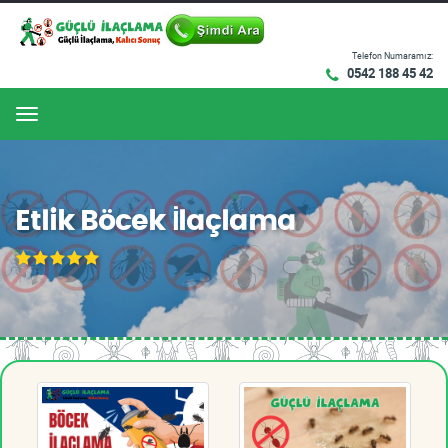
Telefon Numaramız:
0542 188 45 42
Menu
Etlik Böcek İlaçlama