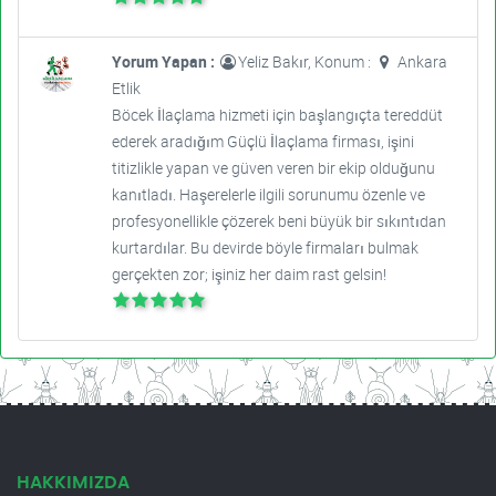
Yorum Yapan :
Yeliz Bakır, Konum :
Ankara
Etlik
Böcek İlaçlama hizmeti için başlangıçta tereddüt
ederek aradığım Güçlü İlaçlama firması, işini
titizlikle yapan ve güven veren bir ekip olduğunu
kanıtladı. Haşerelerle ilgili sorunumu özenle ve
profesyonellikle çözerek beni büyük bir sıkıntıdan
kurtardılar. Bu devirde böyle firmaları bulmak
gerçekten zor; işiniz her daim rast gelsin!
HAKKIMIZDA