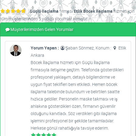
Güçlü İlaçlama
firması
Etlik Böcek İlaçlama
hizmeti için
tüm müşterilerinden 5 yıldızlı yorumlar almıştır.
Müşterilerimizden Gelen Yorumlar
Yorum Yapan :
Şaban Sönmez, Konum :
Etlik
Ankara
Böcek İlaçlama hizmeti için Güçlü İlaçlama
firmasıyla iletişime geçtim. Telefonda gösterdikleri
profesyonel yaklaşım, detaylı bilgilendirme ve
uygun fiyat teklifleri beni etkiledi. Hemen böcek
ilaçlama talebinde bulundum ve belirtilen saatte
hızlıca geldiler. Personelin maske takması ve iş
ahlakına gösterdikleri özen, firmanın güvenilir
olduğunu kanıtladı. Söz verdikleri gibi ilaçlama
işlemini profesyonel bir şekilde tamamladılar.
Herkese gönül rahatlığıyla tavsiye ederim.