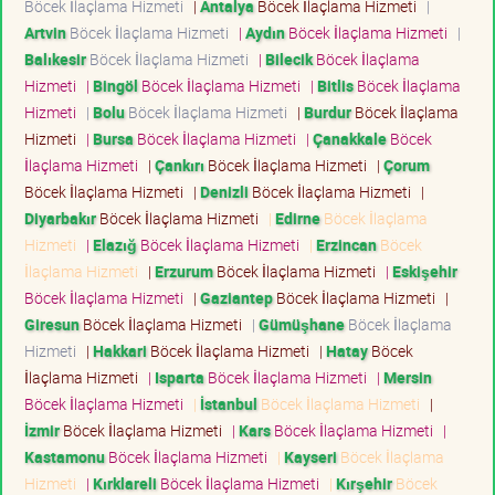
Böcek İlaçlama Hizmeti
|
Antalya
Böcek İlaçlama Hizmeti
|
Artvin
Böcek İlaçlama Hizmeti
|
Aydın
Böcek İlaçlama Hizmeti
|
Balıkesir
Böcek İlaçlama Hizmeti
|
Bilecik
Böcek İlaçlama
Hizmeti
|
Bingöl
Böcek İlaçlama Hizmeti
|
Bitlis
Böcek İlaçlama
Hizmeti
|
Bolu
Böcek İlaçlama Hizmeti
|
Burdur
Böcek İlaçlama
Hizmeti
|
Bursa
Böcek İlaçlama Hizmeti
|
Çanakkale
Böcek
İlaçlama Hizmeti
|
Çankırı
Böcek İlaçlama Hizmeti
|
Çorum
Böcek İlaçlama Hizmeti
|
Denizli
Böcek İlaçlama Hizmeti
|
Diyarbakır
Böcek İlaçlama Hizmeti
|
Edirne
Böcek İlaçlama
Hizmeti
|
Elazığ
Böcek İlaçlama Hizmeti
|
Erzincan
Böcek
İlaçlama Hizmeti
|
Erzurum
Böcek İlaçlama Hizmeti
|
Eskişehir
Böcek İlaçlama Hizmeti
|
Gaziantep
Böcek İlaçlama Hizmeti
|
Giresun
Böcek İlaçlama Hizmeti
|
Gümüşhane
Böcek İlaçlama
Hizmeti
|
Hakkari
Böcek İlaçlama Hizmeti
|
Hatay
Böcek
İlaçlama Hizmeti
|
Isparta
Böcek İlaçlama Hizmeti
|
Mersin
Böcek İlaçlama Hizmeti
|
İstanbul
Böcek İlaçlama Hizmeti
|
İzmir
Böcek İlaçlama Hizmeti
|
Kars
Böcek İlaçlama Hizmeti
|
Kastamonu
Böcek İlaçlama Hizmeti
|
Kayseri
Böcek İlaçlama
Hizmeti
|
Kırklareli
Böcek İlaçlama Hizmeti
|
Kırşehir
Böcek