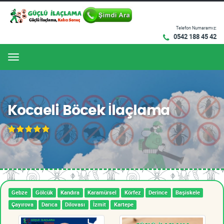
Telefon Numaramız:
0542 188 45 42
Menu
Kocaeli Böcek İlaçlama
Gebze
Gölcük
Kandıra
Karamürsel
Körfez
Derince
Başiskele
Çayırova
Darıca
Dilovası
İzmit
Kartepe