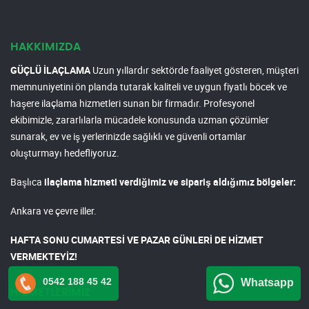
HAKKIMIZDA
GÜÇLÜ İLAÇLAMA
Uzun yıllardır sektörde faaliyet gösteren, müşteri
memnuniyetini ön planda tutarak kaliteli ve uygun fiyatlı böcek ve
haşere ilaçlama hizmetleri sunan bir firmadır. Profesyonel
ekibimizle, zararlılarla mücadele konusunda uzman çözümler
sunarak, ev ve iş yerlerinizde sağlıklı ve güvenli ortamlar
oluşturmayı hedefliyoruz.
Başlıca
ilaçlama hizmeti verdiğimiz ve sipariş aldığımız bölgeler:
Ankara ve çevre iller.
HAFTA SONU CUMARTESİ VE PAZAR GÜNLERİ DE HİZMET
VERMEKTEYİZ!
0542 188 45 42
Whatsapp
HİZMETLERİMİZ