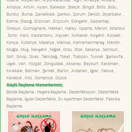
Antalya , Artvin , Aydın , Balıkesir , Bilecik , Bingöl , Bitlis , Bolu ,
Burdur , Bursa , Çanakkale , Çankırı , Çorum , Denizli , Diyarbakır ,
Edirne , Elazığ , Erzincan , Erzurum , Eskişehir , Gaziantep ,
Giresun , Gümüşhane , Hakkari , Hatay , Isparta , Mersin , İstanbul
, İzmir , Kars , Kastamonu , Kayseri , Kırklareli , Kırşehir , Kocaeli ,
Konya , Kütahya , Malatya , Manisa , Kahramanmaraş , Mardin ,
Muğla , Muş , Nevşehir , Niğde , Ordu , Rize , Sakarya , Samsun ,
Siirt , Sinop , Sivas , Tekirdağ , Tokat , Trabzon , Tunceli , Şanlıurfa ,
Uşak , Van , Yozgat , Zonguldak , Aksaray , Bayburt , Karaman ,
Kırıkkale , Batman , Şırnak , Bartın , Ardahan , Iğdır , Yalova ,
Karabük , Kilis , Osmaniye , Düzce
Güçlü İlaçlama Hizmetlerimiz;
Böcek İlaçlama , Haşere İlaçlama , Dezenfeksiyon , Dezenfekte
İlaçlama , İşyeri Dezenfekte , Ev Apartman Dezenfekte , Fabrika
İlaçlama