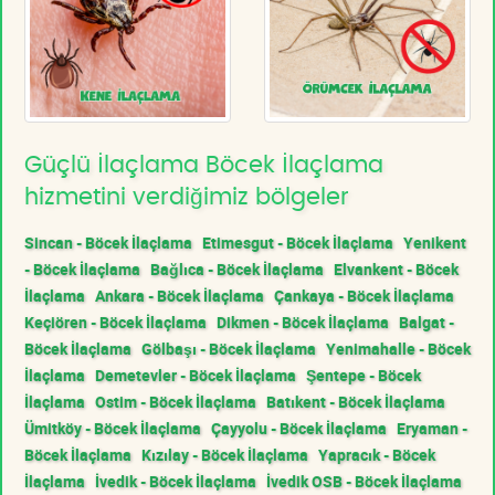
Güçlü İlaçlama Böcek İlaçlama
hizmetini verdiğimiz bölgeler
Sincan - Böcek İlaçlama
Etimesgut - Böcek İlaçlama
Yenikent
- Böcek İlaçlama
Bağlıca - Böcek İlaçlama
Elvankent - Böcek
İlaçlama
Ankara - Böcek İlaçlama
Çankaya - Böcek İlaçlama
Keçiören - Böcek İlaçlama
Dikmen - Böcek İlaçlama
Balgat -
Böcek İlaçlama
Gölbaşı - Böcek İlaçlama
Yenimahalle - Böcek
İlaçlama
Demetevler - Böcek İlaçlama
Şentepe - Böcek
İlaçlama
Ostim - Böcek İlaçlama
Batıkent - Böcek İlaçlama
Ümitköy - Böcek İlaçlama
Çayyolu - Böcek İlaçlama
Eryaman -
Böcek İlaçlama
Kızılay - Böcek İlaçlama
Yapracık - Böcek
İlaçlama
İvedik - Böcek İlaçlama
İvedik OSB - Böcek İlaçlama