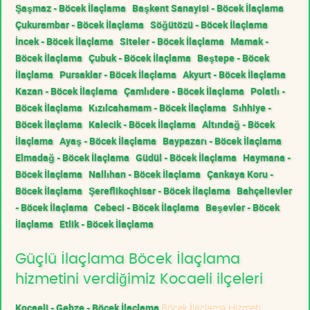
Şaşmaz - Böcek İlaçlama
Başkent Sanayisi - Böcek İlaçlama
Çukurambar - Böcek İlaçlama
Söğütözü - Böcek İlaçlama
İncek - Böcek İlaçlama
Siteler - Böcek İlaçlama
Mamak -
Böcek İlaçlama
Çubuk - Böcek İlaçlama
Beştepe - Böcek
İlaçlama
Pursaklar - Böcek İlaçlama
Akyurt - Böcek İlaçlama
Kazan - Böcek İlaçlama
Çamlıdere - Böcek İlaçlama
Polatlı -
Böcek İlaçlama
Kızılcahamam - Böcek İlaçlama
Sıhhiye -
Böcek İlaçlama
Kalecik - Böcek İlaçlama
Altındağ - Böcek
İlaçlama
Ayaş - Böcek İlaçlama
Baypazarı - Böcek İlaçlama
Elmadağ - Böcek İlaçlama
Güdül - Böcek İlaçlama
Haymana -
Böcek İlaçlama
Nallıhan - Böcek İlaçlama
Çankaya Koru -
Böcek İlaçlama
Şereflikoçhisar - Böcek İlaçlama
Bahçelievler
- Böcek İlaçlama
Cebeci - Böcek İlaçlama
Beşevler - Böcek
İlaçlama
Etlik - Böcek İlaçlama
Güçlü İlaçlama Böcek İlaçlama
hizmetini verdiğimiz Kocaeli ilçeleri
Kocaeli - Gebze - Böcek İlaçlama
Böcek İlaçlama Hizmeti