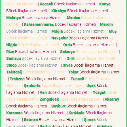
İlaçlama Hizmeti
|
Kocaeli
Böcek İlaçlama Hizmeti
|
Konya
Böcek İlaçlama Hizmeti
|
Kütahya
Böcek İlaçlama Hizmeti
|
Malatya
Böcek İlaçlama Hizmeti
|
Manisa
Böcek İlaçlama
Hizmeti
|
Kahramanmaraş
Böcek İlaçlama Hizmeti
|
Mardin
Böcek İlaçlama Hizmeti
|
Muğla
Böcek İlaçlama Hizmeti
|
Muş
Böcek İlaçlama Hizmeti
|
Nevşehir
Böcek İlaçlama Hizmeti
|
Niğde
Böcek İlaçlama Hizmeti
|
Ordu
Böcek İlaçlama Hizmeti
|
Rize
Böcek İlaçlama Hizmeti
|
Sakarya
Böcek İlaçlama Hizmeti
|
Samsun
Böcek İlaçlama Hizmeti
|
Siirt
Böcek İlaçlama Hizmeti
|
Sinop
Böcek İlaçlama Hizmeti
|
Sivas
Böcek İlaçlama Hizmeti
|
Tekirdağ
Böcek İlaçlama Hizmeti
|
Tokat
Böcek İlaçlama Hizmeti
|
Trabzon
Böcek İlaçlama Hizmeti
|
Tunceli
Böcek İlaçlama
Hizmeti
|
Şanlıurfa
Böcek İlaçlama Hizmeti
|
Uşak
Böcek
İlaçlama Hizmeti
|
Van
Böcek İlaçlama Hizmeti
|
Yozgat
Böcek
İlaçlama Hizmeti
|
Zonguldak
Böcek İlaçlama Hizmeti
|
Aksaray
Böcek İlaçlama Hizmeti
|
Bayburt
Böcek İlaçlama Hizmeti
|
Karaman
Böcek İlaçlama Hizmeti
|
Kırıkkale
Böcek İlaçlama
Hizmeti
|
Batman
Böcek İlaçlama Hizmeti
|
Şırnak
Böcek
İlaçlama Hizmeti
|
Bartın
Böcek İlaçlama Hizmeti
|
Ardahan