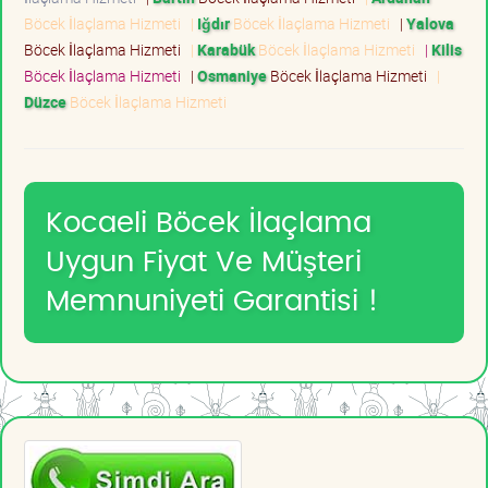
Böcek İlaçlama Hizmeti
|
Iğdır
Böcek İlaçlama Hizmeti
|
Yalova
Böcek İlaçlama Hizmeti
|
Karabük
Böcek İlaçlama Hizmeti
|
Kilis
Böcek İlaçlama Hizmeti
|
Osmaniye
Böcek İlaçlama Hizmeti
|
Düzce
Böcek İlaçlama Hizmeti
Kocaeli Böcek İlaçlama
Uygun Fiyat Ve Müşteri
Memnuniyeti Garantisi !