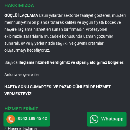
HAKKIMIZDA
GÜÇLÜ İLAÇLAMA
Uzun yıllardır sektörde faaliyet gösteren, müşteri
memnuniyetini ön planda tutarak kaliteli ve uygun fiyatlı böcek ve
haşere ilaçlama hizmetleri sunan bir firmadır. Profesyonel
ekibimizle, zararlılarla mücadele konusunda uzman çözümler
sunarak, ev ve iş yerlerinizde sağlıklı ve güvenli ortamlar
oluşturmayı hedefliyoruz.
Başlıca
ilaçlama hizmeti verdiğimiz ve sipariş aldığımız bölgeler:
Ankara ve çevre iller.
HAFTA SONU CUMARTESİ VE PAZAR GÜNLERİ DE HİZMET
VERMEKTEYİZ!
HİZMETLERİMİZ
Böcek İlaçlama
0542 188 45 42
Whatsapp
Haşere İlaçlama