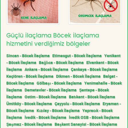
Güçlü İlaçlama Böcek İlaçlama
hizmetini verdiğimiz bölgeler
Sincan - Böcek İlaçlama
Etimesgut - Böcek İlaçlama
Yenikent
- Böcek İlaçlama
Bağlıca - Böcek İlaçlama
Elvankent - Böcek
İlaçlama
Ankara - Böcek İlaçlama
Çankaya - Böcek İlaçlama
Keçiören - Böcek İlaçlama
Dikmen - Böcek İlaçlama
Balgat -
Böcek İlaçlama
Gölbaşı - Böcek İlaçlama
Yenimahalle - Böcek
İlaçlama
Demetevler - Böcek İlaçlama
Şentepe - Böcek
İlaçlama
Ostim - Böcek İlaçlama
Batıkent - Böcek İlaçlama
Ümitköy - Böcek İlaçlama
Çayyolu - Böcek İlaçlama
Eryaman -
Böcek İlaçlama
Kızılay - Böcek İlaçlama
Yapracık - Böcek
İlaçlama
İvedik - Böcek İlaçlama
İvedik OSB - Böcek İlaçlama
Şaşmaz - Böcek İlaçlama
Başkent Sanayisi - Böcek İlaçlama