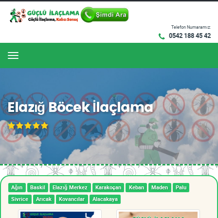
Telefon Numaramız:
0542 188 45 42
Menu
Elazığ Böcek İlaçlama
Ağın
Baskil
Elazığ Merkez
Karakoçan
Keban
Maden
Palu
Sivrice
Arıcak
Kovancılar
Alacakaya