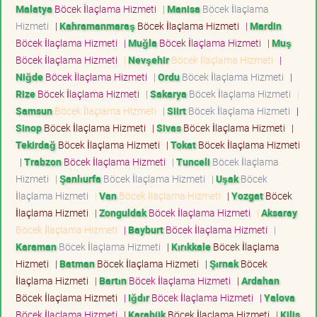
Malatya
Böcek İlaçlama Hizmeti
|
Manisa
Böcek İlaçlama
Hizmeti
|
Kahramanmaraş
Böcek İlaçlama Hizmeti
|
Mardin
Böcek İlaçlama Hizmeti
|
Muğla
Böcek İlaçlama Hizmeti
|
Muş
Böcek İlaçlama Hizmeti
|
Nevşehir
Böcek İlaçlama Hizmeti
|
Niğde
Böcek İlaçlama Hizmeti
|
Ordu
Böcek İlaçlama Hizmeti
|
Rize
Böcek İlaçlama Hizmeti
|
Sakarya
Böcek İlaçlama Hizmeti
|
Samsun
Böcek İlaçlama Hizmeti
|
Siirt
Böcek İlaçlama Hizmeti
|
Sinop
Böcek İlaçlama Hizmeti
|
Sivas
Böcek İlaçlama Hizmeti
|
Tekirdağ
Böcek İlaçlama Hizmeti
|
Tokat
Böcek İlaçlama Hizmeti
|
Trabzon
Böcek İlaçlama Hizmeti
|
Tunceli
Böcek İlaçlama
Hizmeti
|
Şanlıurfa
Böcek İlaçlama Hizmeti
|
Uşak
Böcek
İlaçlama Hizmeti
|
Van
Böcek İlaçlama Hizmeti
|
Yozgat
Böcek
İlaçlama Hizmeti
|
Zonguldak
Böcek İlaçlama Hizmeti
|
Aksaray
Böcek İlaçlama Hizmeti
|
Bayburt
Böcek İlaçlama Hizmeti
|
Karaman
Böcek İlaçlama Hizmeti
|
Kırıkkale
Böcek İlaçlama
Hizmeti
|
Batman
Böcek İlaçlama Hizmeti
|
Şırnak
Böcek
İlaçlama Hizmeti
|
Bartın
Böcek İlaçlama Hizmeti
|
Ardahan
Böcek İlaçlama Hizmeti
|
Iğdır
Böcek İlaçlama Hizmeti
|
Yalova
Böcek İlaçlama Hizmeti
|
Karabük
Böcek İlaçlama Hizmeti
|
Kilis