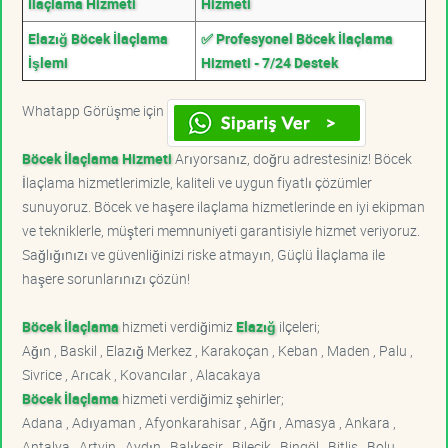
İlaçlama Hizmeti
Hizmeti
Elazığ Böcek İlaçlama
✅ Profesyonel Böcek İlaçlama
İşlemi
Hizmeti - 7/24 Destek
Whatapp Görüşme için
Böcek İlaçlama Hizmeti
Arıyorsanız, doğru adrestesiniz! Böcek
İlaçlama hizmetlerimizle, kaliteli ve uygun fiyatlı çözümler
sunuyoruz. Böcek ve haşere ilaçlama hizmetlerinde en iyi ekipman
ve tekniklerle, müşteri memnuniyeti garantisiyle hizmet veriyoruz.
Sağlığınızı ve güvenliğinizi riske atmayın, Güçlü İlaçlama ile
haşere sorunlarınızı çözün!
Böcek İlaçlama
hizmeti verdiğimiz
Elazığ
ilçeleri;
Ağın , Baskil , Elazığ Merkez , Karakoçan , Keban , Maden , Palu ,
Sivrice , Arıcak , Kovancılar , Alacakaya
Böcek İlaçlama
hizmeti verdiğimiz şehirler;
Adana , Adıyaman , Afyonkarahisar , Ağrı , Amasya , Ankara ,
Antalya , Artvin , Aydın , Balıkesir , Bilecik , Bingöl , Bitlis , Bolu ,