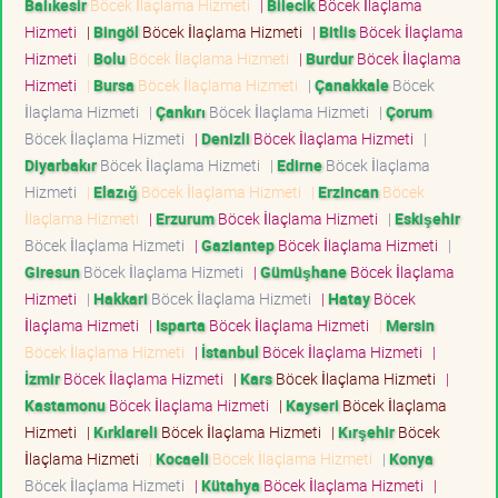
Balıkesir
Böcek İlaçlama Hizmeti
|
Bilecik
Böcek İlaçlama
Hizmeti
|
Bingöl
Böcek İlaçlama Hizmeti
|
Bitlis
Böcek İlaçlama
Hizmeti
|
Bolu
Böcek İlaçlama Hizmeti
|
Burdur
Böcek İlaçlama
Hizmeti
|
Bursa
Böcek İlaçlama Hizmeti
|
Çanakkale
Böcek
İlaçlama Hizmeti
|
Çankırı
Böcek İlaçlama Hizmeti
|
Çorum
Böcek İlaçlama Hizmeti
|
Denizli
Böcek İlaçlama Hizmeti
|
Diyarbakır
Böcek İlaçlama Hizmeti
|
Edirne
Böcek İlaçlama
Hizmeti
|
Elazığ
Böcek İlaçlama Hizmeti
|
Erzincan
Böcek
İlaçlama Hizmeti
|
Erzurum
Böcek İlaçlama Hizmeti
|
Eskişehir
Böcek İlaçlama Hizmeti
|
Gaziantep
Böcek İlaçlama Hizmeti
|
Giresun
Böcek İlaçlama Hizmeti
|
Gümüşhane
Böcek İlaçlama
Hizmeti
|
Hakkari
Böcek İlaçlama Hizmeti
|
Hatay
Böcek
İlaçlama Hizmeti
|
Isparta
Böcek İlaçlama Hizmeti
|
Mersin
Böcek İlaçlama Hizmeti
|
İstanbul
Böcek İlaçlama Hizmeti
|
İzmir
Böcek İlaçlama Hizmeti
|
Kars
Böcek İlaçlama Hizmeti
|
Kastamonu
Böcek İlaçlama Hizmeti
|
Kayseri
Böcek İlaçlama
Hizmeti
|
Kırklareli
Böcek İlaçlama Hizmeti
|
Kırşehir
Böcek
İlaçlama Hizmeti
|
Kocaeli
Böcek İlaçlama Hizmeti
|
Konya
Böcek İlaçlama Hizmeti
|
Kütahya
Böcek İlaçlama Hizmeti
|