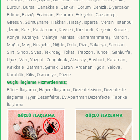
Burdur , Bursa , Çanakkale , Çankırı , Çorum , Denizli , Diyarbakır ,
Edirne , Elazığ , Erzincan , Erzurum , Eskişehir , Gaziantep ,
Giresun , Gümüşhane , Hakkari , Hatay , Isparta , Mersin , İstanbul
, İzmir , Kars , Kastamonu , Kayseri , Kırklareli , Kırşehir , Kocaeli ,
Konya , Kütahya , Malatya , Manisa , Kahramanmaraş , Mardin ,
Muğla , Muş , Nevşehir , Niğde , Ordu , Rize , Sakarya , Samsun ,
Siirt , Sinop , Sivas , Tekirdağ , Tokat , Trabzon , Tunceli , Şanlıurfa ,
Uşak , Van , Yozgat , Zonguldak , Aksaray , Bayburt , Karaman ,
Kırıkkale , Batman , Şırnak , Bartın , Ardahan , Iğdır , Yalova ,
Karabük , Kilis , Osmaniye , Düzce
Güçlü İlaçlama Hizmetlerimiz;
Böcek İlaçlama , Haşere İlaçlama , Dezenfeksiyon , Dezenfekte
İlaçlama , İşyeri Dezenfekte , Ev Apartman Dezenfekte , Fabrika
İlaçlama