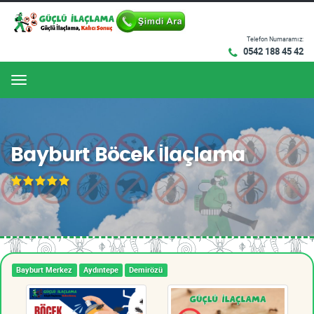
Telefon Numaramız:
0542 188 45 42
Menu
Bayburt Böcek İlaçlama
Bayburt Merkez
Aydıntepe
Demirözü