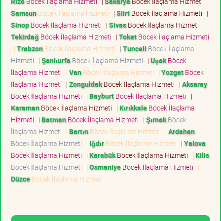
Rize
Böcek İlaçlama Hizmeti
|
Sakarya
Böcek İlaçlama Hizmeti
|
Samsun
Böcek İlaçlama Hizmeti
|
Siirt
Böcek İlaçlama Hizmeti
|
Sinop
Böcek İlaçlama Hizmeti
|
Sivas
Böcek İlaçlama Hizmeti
|
Tekirdağ
Böcek İlaçlama Hizmeti
|
Tokat
Böcek İlaçlama Hizmeti
|
Trabzon
Böcek İlaçlama Hizmeti
|
Tunceli
Böcek İlaçlama
Hizmeti
|
Şanlıurfa
Böcek İlaçlama Hizmeti
|
Uşak
Böcek
İlaçlama Hizmeti
|
Van
Böcek İlaçlama Hizmeti
|
Yozgat
Böcek
İlaçlama Hizmeti
|
Zonguldak
Böcek İlaçlama Hizmeti
|
Aksaray
Böcek İlaçlama Hizmeti
|
Bayburt
Böcek İlaçlama Hizmeti
|
Karaman
Böcek İlaçlama Hizmeti
|
Kırıkkale
Böcek İlaçlama
Hizmeti
|
Batman
Böcek İlaçlama Hizmeti
|
Şırnak
Böcek
İlaçlama Hizmeti
|
Bartın
Böcek İlaçlama Hizmeti
|
Ardahan
Böcek İlaçlama Hizmeti
|
Iğdır
Böcek İlaçlama Hizmeti
|
Yalova
Böcek İlaçlama Hizmeti
|
Karabük
Böcek İlaçlama Hizmeti
|
Kilis
Böcek İlaçlama Hizmeti
|
Osmaniye
Böcek İlaçlama Hizmeti
|
Düzce
Böcek İlaçlama Hizmeti