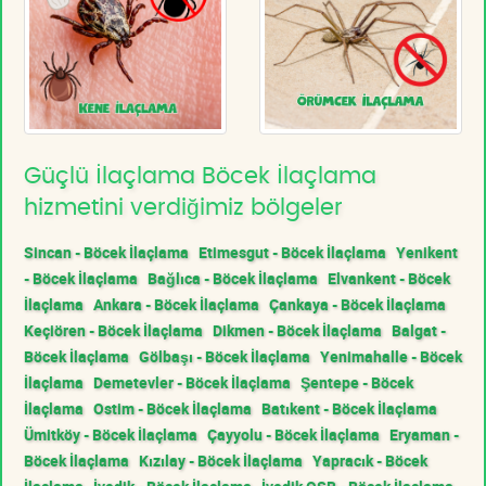
Güçlü İlaçlama Böcek İlaçlama
hizmetini verdiğimiz bölgeler
Sincan - Böcek İlaçlama
Etimesgut - Böcek İlaçlama
Yenikent
- Böcek İlaçlama
Bağlıca - Böcek İlaçlama
Elvankent - Böcek
İlaçlama
Ankara - Böcek İlaçlama
Çankaya - Böcek İlaçlama
Keçiören - Böcek İlaçlama
Dikmen - Böcek İlaçlama
Balgat -
Böcek İlaçlama
Gölbaşı - Böcek İlaçlama
Yenimahalle - Böcek
İlaçlama
Demetevler - Böcek İlaçlama
Şentepe - Böcek
İlaçlama
Ostim - Böcek İlaçlama
Batıkent - Böcek İlaçlama
Ümitköy - Böcek İlaçlama
Çayyolu - Böcek İlaçlama
Eryaman -
Böcek İlaçlama
Kızılay - Böcek İlaçlama
Yapracık - Böcek