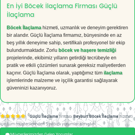
En İyi Böcek İlaçlama Firması Güçlü
İlaçlama
Böcek İlaçlama
hizmeti, uzmanlık ve deneyim gerektiren
bir alandır. Güçlü İlaçlama firmamız, bünyesinde en az
beş yıllık deneyime sahip, sertifikalı profesyonel bir ekip
bulundurmaktadır. Zorlu
böcek ve haşere temizliği
projelerinde, ekibimiz yılların getirdiği tecrübeyle en
pratik ve etkili çözümleri sunarak gereksiz maliyetlerden
kaçınır. Güçlü İlaçlama olarak, yaptığımız tüm
ilaçlama
işlemlerinde malzeme ve işçilik garantisi sağlayarak
güveninizi kazanıyoruz.
Güçlü İlaçlama
firması
Bayburt Böcek İlaçlama
hizmeti
için tüm müşterilerinden 5 yıldızlı yorumlar almıştır.
Müşterilerimizden Gelen Yorumlar