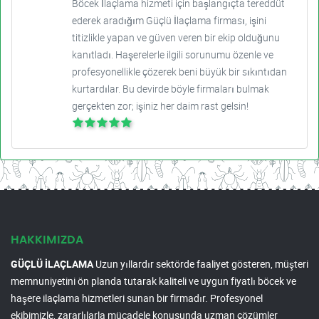
Böcek İlaçlama hizmeti için başlangıçta tereddüt
ederek aradığım Güçlü İlaçlama firması, işini
titizlikle yapan ve güven veren bir ekip olduğunu
kanıtladı. Haşerelerle ilgili sorunumu özenle ve
profesyonellikle çözerek beni büyük bir sıkıntıdan
kurtardılar. Bu devirde böyle firmaları bulmak
gerçekten zor; işiniz her daim rast gelsin!
HAKKIMIZDA
GÜÇLÜ İLAÇLAMA
Uzun yıllardır sektörde faaliyet gösteren, müşteri
memnuniyetini ön planda tutarak kaliteli ve uygun fiyatlı böcek ve
haşere ilaçlama hizmetleri sunan bir firmadır. Profesyonel
ekibimizle, zararlılarla mücadele konusunda uzman çözümler