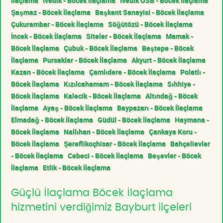
İlaçlama
İvedik - Böcek İlaçlama
İvedik OSB - Böcek İlaçlama
Şaşmaz - Böcek İlaçlama
Başkent Sanayisi - Böcek İlaçlama
Çukurambar - Böcek İlaçlama
Söğütözü - Böcek İlaçlama
İncek - Böcek İlaçlama
Siteler - Böcek İlaçlama
Mamak -
Böcek İlaçlama
Çubuk - Böcek İlaçlama
Beştepe - Böcek
İlaçlama
Pursaklar - Böcek İlaçlama
Akyurt - Böcek İlaçlama
Kazan - Böcek İlaçlama
Çamlıdere - Böcek İlaçlama
Polatlı -
Böcek İlaçlama
Kızılcahamam - Böcek İlaçlama
Sıhhiye -
Böcek İlaçlama
Kalecik - Böcek İlaçlama
Altındağ - Böcek
İlaçlama
Ayaş - Böcek İlaçlama
Baypazarı - Böcek İlaçlama
Elmadağ - Böcek İlaçlama
Güdül - Böcek İlaçlama
Haymana -
Böcek İlaçlama
Nallıhan - Böcek İlaçlama
Çankaya Koru -
Böcek İlaçlama
Şereflikoçhisar - Böcek İlaçlama
Bahçelievler
- Böcek İlaçlama
Cebeci - Böcek İlaçlama
Beşevler - Böcek
İlaçlama
Etlik - Böcek İlaçlama
Güçlü İlaçlama Böcek İlaçlama
hizmetini verdiğimiz Bayburt ilçeleri