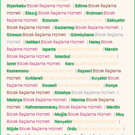
Diyarbakır
Böcek İlaçlama Hizmeti
|
Edirne
Böcek İlaçlama
Hizmeti
|
Elazığ
Böcek İlaçlama Hizmeti
|
Erzincan
Böcek
İlaçlama Hizmeti
|
Erzurum
Böcek İlaçlama Hizmeti
|
Eskişehir
Böcek İlaçlama Hizmeti
|
Gaziantep
Böcek İlaçlama Hizmeti
|
Giresun
Böcek İlaçlama Hizmeti
|
Gümüşhane
Böcek İlaçlama
Hizmeti
|
Hakkari
Böcek İlaçlama Hizmeti
|
Hatay
Böcek
İlaçlama Hizmeti
|
Isparta
Böcek İlaçlama Hizmeti
|
Mersin
Böcek İlaçlama Hizmeti
|
İstanbul
Böcek İlaçlama Hizmeti
|
İzmir
Böcek İlaçlama Hizmeti
|
Kars
Böcek İlaçlama Hizmeti
|
Kastamonu
Böcek İlaçlama Hizmeti
|
Kayseri
Böcek İlaçlama
Hizmeti
|
Kırklareli
Böcek İlaçlama Hizmeti
|
Kırşehir
Böcek
İlaçlama Hizmeti
|
Kocaeli
Böcek İlaçlama Hizmeti
|
Konya
Böcek İlaçlama Hizmeti
|
Kütahya
Böcek İlaçlama Hizmeti
|
Malatya
Böcek İlaçlama Hizmeti
|
Manisa
Böcek İlaçlama
Hizmeti
|
Kahramanmaraş
Böcek İlaçlama Hizmeti
|
Mardin
Böcek İlaçlama Hizmeti
|
Muğla
Böcek İlaçlama Hizmeti
|
Muş
Böcek İlaçlama Hizmeti
|
Nevşehir
Böcek İlaçlama Hizmeti
|
Niğde
Böcek İlaçlama Hizmeti
|
Ordu
Böcek İlaçlama Hizmeti
|