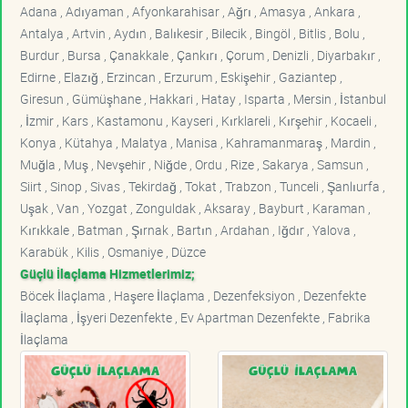
Adana , Adıyaman , Afyonkarahisar , Ağrı , Amasya , Ankara ,
Antalya , Artvin , Aydın , Balıkesir , Bilecik , Bingöl , Bitlis , Bolu ,
Burdur , Bursa , Çanakkale , Çankırı , Çorum , Denizli , Diyarbakır ,
Edirne , Elazığ , Erzincan , Erzurum , Eskişehir , Gaziantep ,
Giresun , Gümüşhane , Hakkari , Hatay , Isparta , Mersin , İstanbul
, İzmir , Kars , Kastamonu , Kayseri , Kırklareli , Kırşehir , Kocaeli ,
Konya , Kütahya , Malatya , Manisa , Kahramanmaraş , Mardin ,
Muğla , Muş , Nevşehir , Niğde , Ordu , Rize , Sakarya , Samsun ,
Siirt , Sinop , Sivas , Tekirdağ , Tokat , Trabzon , Tunceli , Şanlıurfa ,
Uşak , Van , Yozgat , Zonguldak , Aksaray , Bayburt , Karaman ,
Kırıkkale , Batman , Şırnak , Bartın , Ardahan , Iğdır , Yalova ,
Karabük , Kilis , Osmaniye , Düzce
Güçlü İlaçlama Hizmetlerimiz;
Böcek İlaçlama , Haşere İlaçlama , Dezenfeksiyon , Dezenfekte
İlaçlama , İşyeri Dezenfekte , Ev Apartman Dezenfekte , Fabrika
İlaçlama