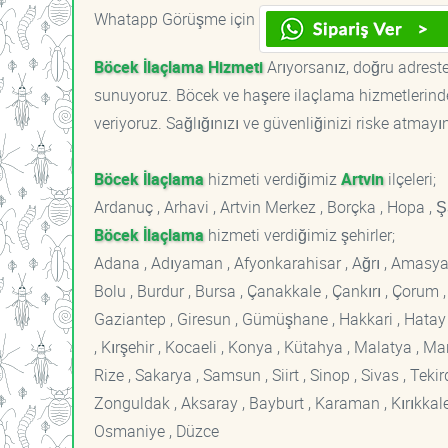
Whatapp Görüşme için
Böcek İlaçlama Hizmeti
Arıyorsanız, doğru adreste
sunuyoruz. Böcek ve haşere ilaçlama hizmetlerinde
veriyoruz. Sağlığınızı ve güvenliğinizi riske atmayı
Böcek İlaçlama
hizmeti verdiğimiz
Artvin
ilçeleri;
Ardanuç , Arhavi , Artvin Merkez , Borçka , Hopa , Ş
Böcek İlaçlama
hizmeti verdiğimiz şehirler;
Adana , Adıyaman , Afyonkarahisar , Ağrı , Amasya , An
Bolu , Burdur , Bursa , Çanakkale , Çankırı , Çorum , D
Gaziantep , Giresun , Gümüşhane , Hakkari , Hatay , I
, Kırşehir , Kocaeli , Konya , Kütahya , Malatya , 
Rize , Sakarya , Samsun , Siirt , Sinop , Sivas , Teki
Zonguldak , Aksaray , Bayburt , Karaman , Kırıkkale ,
Osmaniye , Düzce