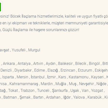
siniz! Böcek İlaçlama hizmetlerimizle, kaliteli ve uygun fiyatlı ç
 en iyi ekipman ve tekniklerle, müşteri memnuniyeti garantisiyl
n, Güçlü İlaçlama ile haşere sorunlarınızı çözün!
avşat , Yusufeli , Murgul
kara , Antalya , Artvin , Aydın , Balıkesir , Bilecik , Bingöl , Bitli
enizli , Diyarbakır , Edirne , Elazığ , Erzincan , Erzurum , Eskişehi
sparta , Mersin , İstanbul , İzmir , Kars , Kastamonu , Kayseri , K
Manisa , Kahramanmaraş , Mardin , Muğla , Muş , Nevşehir , Niğde ,
rdağ , Tokat , Trabzon , Tunceli , Şanlıurfa , Uşak , Van , Yozgat ,
 Batman , Şırnak , Bartın , Ardahan , Iğdır , Yalova , Karabük , Kil