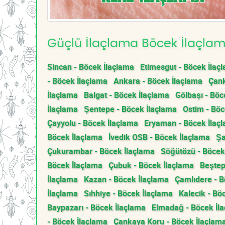
Güçlü İlaçlama Böcek İlaçlama
Sincan - Böcek İlaçlama
Etimesgut - Böcek İlaç
- Böcek İlaçlama
Ankara - Böcek İlaçlama
Çank
İlaçlama
Balgat - Böcek İlaçlama
Gölbaşı - Böc
İlaçlama
Şentepe - Böcek İlaçlama
Ostim - Böc
Çayyolu - Böcek İlaçlama
Eryaman - Böcek İlaç
Böcek İlaçlama
İvedik OSB - Böcek İlaçlama
Şa
Çukurambar - Böcek İlaçlama
Söğütözü - Böcek
Böcek İlaçlama
Çubuk - Böcek İlaçlama
Beştep
İlaçlama
Kazan - Böcek İlaçlama
Çamlıdere - B
İlaçlama
Sıhhiye - Böcek İlaçlama
Kalecik - Bö
Baypazarı - Böcek İlaçlama
Elmadağ - Böcek İl
- Böcek İlaçlama
Çankaya Koru - Böcek İlaçlam