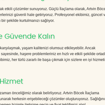
acak etkili çözümler sunuyoruz. Güçlü İlaçlama olarak, Artvin Böc
rlerinizi güvenli hale getiriyoruz. Profesyonel ekibimiz, güncel 
 bir şekilde kurtulmanızı sağlıyor.
le Güvende Kalın
 karşılaşmak, yaşam kalitenizi olumsuz etkileyebilir. Ancak
ayesinde, haşere problemleriniz en hızlı ve etkili şekilde orta
imiz, her türlü zararlı ile başa çıkmak için sizlere en iyi hizmeti
 Hizmet
zaman önceliğimiz olarak belirliyoruz. Artvin Böcek İlaçlama
sunarak herkesin erişebileceği çözümler oluşturuyoruz. Sağlığını
hemen bizimle iletişime geçin ve fiyat teklifimizi alın!