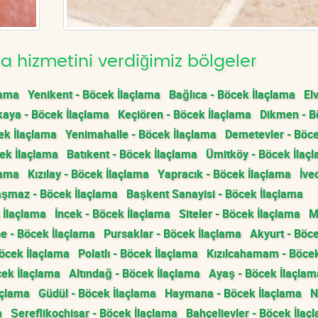
 hizmetini verdiğimiz bölgeler
lama
Yenikent - Böcek İlaçlama
Bağlıca - Böcek İlaçlama
El
aya - Böcek İlaçlama
Keçiören - Böcek İlaçlama
Dikmen - B
ek İlaçlama
Yenimahalle - Böcek İlaçlama
Demetevler - Böc
ek İlaçlama
Batıkent - Böcek İlaçlama
Ümitköy - Böcek İlaç
lama
Kızılay - Böcek İlaçlama
Yapracık - Böcek İlaçlama
İve
şmaz - Böcek İlaçlama
Başkent Sanayisi - Böcek İlaçlama
 İlaçlama
İncek - Böcek İlaçlama
Siteler - Böcek İlaçlama
M
e - Böcek İlaçlama
Pursaklar - Böcek İlaçlama
Akyurt - Böc
öcek İlaçlama
Polatlı - Böcek İlaçlama
Kızılcahamam - Böce
cek İlaçlama
Altındağ - Böcek İlaçlama
Ayaş - Böcek İlaçlam
açlama
Güdül - Böcek İlaçlama
Haymana - Böcek İlaçlama
N
a
Şereflikoçhisar - Böcek İlaçlama
Bahçelievler - Böcek İlaç