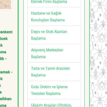
Ekmek Fırını İlaçlama
Hastane ve Sağlık
Kuruluşları İlaçlama
Depo ve Stok Alanları
vankent
İlaçlama
öcek
ek
Alışveriş Merkezleri
lama
İlaçlama
dik -
Tarla ve Tarım Arazileri
amak -
İlaçlama
ek
k
Gıda Üretim ve İşleme
a
Tesisleri İlaçlama
allıhan
Ulaşım Araçları (Otobüs,
lama