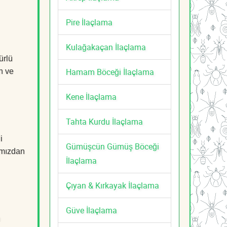
Pire İlaçlama
Kulağakaçan İlaçlama
ürlü
Hamam Böceği İlaçlama
n ve
Kene İlaçlama
Tahta Kurdu İlaçlama
i
Gümüşcün Gümüş Böceği
mızdan
İlaçlama
Çıyan & Kırkayak İlaçlama
Güve İlaçlama
n