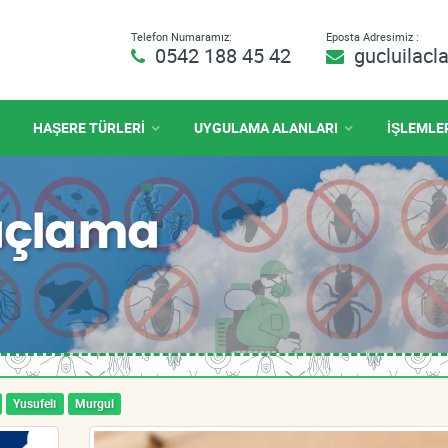
Telefon Numaramız:
Eposta Adresimiz :
0542 188 45 42
gucluilac
HAŞERE TÜRLERİ
UYGULAMA ALANLARI
İŞLEMLE
laçlama
Yusufeli
Murgul