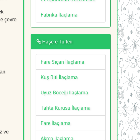
ek
Fabrika İlaçlama
ve çevre
Haşere Türleri
Fare Sıçan İlaçlama
dan
Kuş Biti İlaçlama
Uyuz Böceği İlaçlama
Tahta Kurusu İlaçlama
Fare İlaçlama
z ve
Akrep İlaçlama