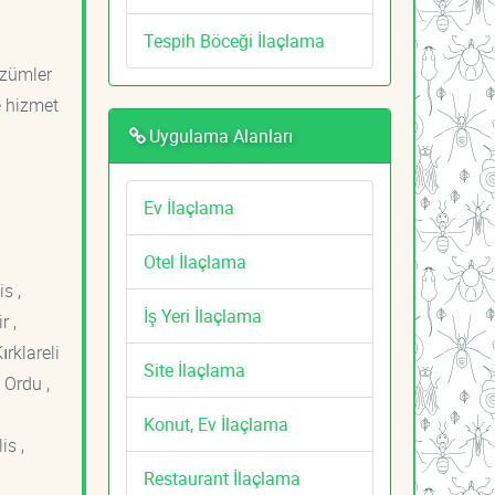
Tespih Böceği İlaçlama
özümler
e hizmet
Uygulama Alanları
Ev İlaçlama
Otel İlaçlama
s ,
İş Yeri İlaçlama
r ,
ırklareli
Site İlaçlama
 Ordu ,
Konut, Ev İlaçlama
is ,
Restaurant İlaçlama