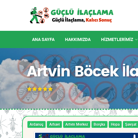
ANA SAYFA
HAKKIMIZDA
HIZMETLERIMIZ
Artvin Böcek İ
Ardanuç
Arhavi
Artvin Merkez
Borçka
Hopa
Şavşat