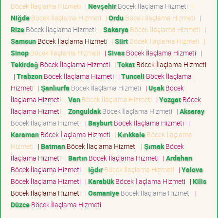
Böcek İlaçlama Hizmeti
|
Nevşehir
Böcek İlaçlama Hizmeti
|
Niğde
Böcek İlaçlama Hizmeti
|
Ordu
Böcek İlaçlama Hizmeti
|
Rize
Böcek İlaçlama Hizmeti
|
Sakarya
Böcek İlaçlama Hizmeti
|
Samsun
Böcek İlaçlama Hizmeti
|
Siirt
Böcek İlaçlama Hizmeti
|
Sinop
Böcek İlaçlama Hizmeti
|
Sivas
Böcek İlaçlama Hizmeti
|
Tekirdağ
Böcek İlaçlama Hizmeti
|
Tokat
Böcek İlaçlama Hizmeti
|
Trabzon
Böcek İlaçlama Hizmeti
|
Tunceli
Böcek İlaçlama
Hizmeti
|
Şanlıurfa
Böcek İlaçlama Hizmeti
|
Uşak
Böcek
İlaçlama Hizmeti
|
Van
Böcek İlaçlama Hizmeti
|
Yozgat
Böcek
İlaçlama Hizmeti
|
Zonguldak
Böcek İlaçlama Hizmeti
|
Aksaray
Böcek İlaçlama Hizmeti
|
Bayburt
Böcek İlaçlama Hizmeti
|
Karaman
Böcek İlaçlama Hizmeti
|
Kırıkkale
Böcek İlaçlama
Hizmeti
|
Batman
Böcek İlaçlama Hizmeti
|
Şırnak
Böcek
İlaçlama Hizmeti
|
Bartın
Böcek İlaçlama Hizmeti
|
Ardahan
Böcek İlaçlama Hizmeti
|
Iğdır
Böcek İlaçlama Hizmeti
|
Yalova
Böcek İlaçlama Hizmeti
|
Karabük
Böcek İlaçlama Hizmeti
|
Kilis
Böcek İlaçlama Hizmeti
|
Osmaniye
Böcek İlaçlama Hizmeti
|
Düzce
Böcek İlaçlama Hizmeti