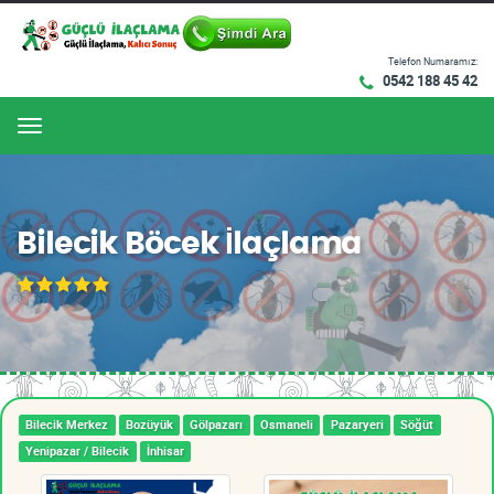
Telefon Numaramız:
0542 188 45 42
Menu
Bilecik Böcek İlaçlama
Bilecik Merkez
Bozüyük
Gölpazarı
Osmaneli
Pazaryeri
Söğüt
Yenipazar / Bilecik
İnhisar