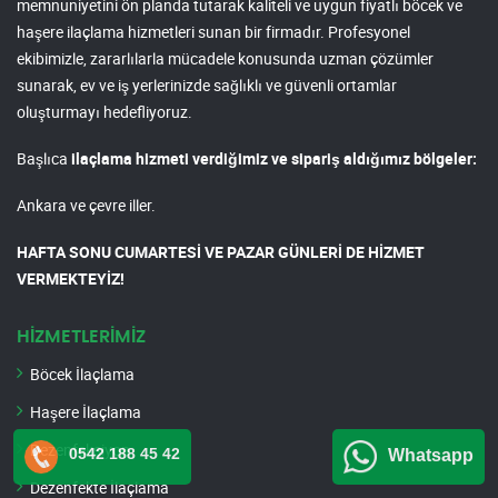
memnuniyetini ön planda tutarak kaliteli ve uygun fiyatlı böcek ve
haşere ilaçlama hizmetleri sunan bir firmadır. Profesyonel
ekibimizle, zararlılarla mücadele konusunda uzman çözümler
sunarak, ev ve iş yerlerinizde sağlıklı ve güvenli ortamlar
oluşturmayı hedefliyoruz.
Başlıca
ilaçlama hizmeti verdiğimiz ve sipariş aldığımız bölgeler:
Ankara ve çevre iller.
HAFTA SONU CUMARTESİ VE PAZAR GÜNLERİ DE HİZMET
VERMEKTEYİZ!
HİZMETLERİMİZ
Böcek İlaçlama
Haşere İlaçlama
Dezenfeksiyon
0542 188 45 42
Whatsapp
Dezenfekte İlaçlama