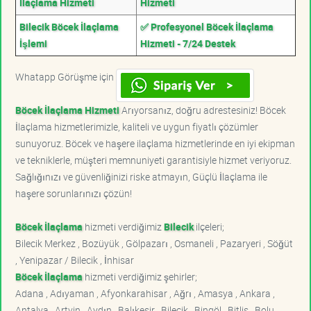
İlaçlama Hizmeti
Hizmeti
Bilecik Böcek İlaçlama
✅ Profesyonel Böcek İlaçlama
İşlemi
Hizmeti - 7/24 Destek
Whatapp Görüşme için
Böcek İlaçlama Hizmeti
Arıyorsanız, doğru adrestesiniz! Böcek
İlaçlama hizmetlerimizle, kaliteli ve uygun fiyatlı çözümler
sunuyoruz. Böcek ve haşere ilaçlama hizmetlerinde en iyi ekipman
ve tekniklerle, müşteri memnuniyeti garantisiyle hizmet veriyoruz.
Sağlığınızı ve güvenliğinizi riske atmayın, Güçlü İlaçlama ile
haşere sorunlarınızı çözün!
Böcek İlaçlama
hizmeti verdiğimiz
Bilecik
ilçeleri;
Bilecik Merkez , Bozüyük , Gölpazarı , Osmaneli , Pazaryeri , Söğüt
, Yenipazar / Bilecik , İnhisar
Böcek İlaçlama
hizmeti verdiğimiz şehirler;
Adana , Adıyaman , Afyonkarahisar , Ağrı , Amasya , Ankara ,
Antalya , Artvin , Aydın , Balıkesir , Bilecik , Bingöl , Bitlis , Bolu ,