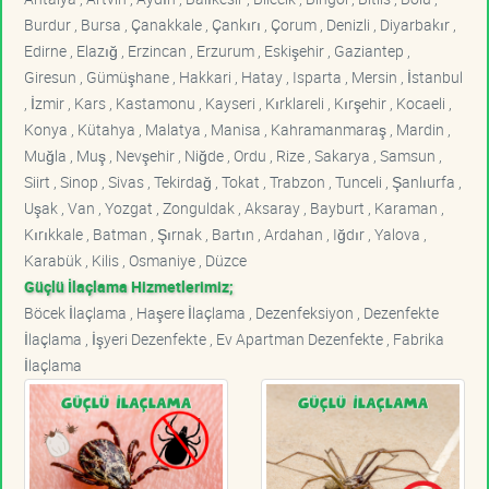
Burdur , Bursa , Çanakkale , Çankırı , Çorum , Denizli , Diyarbakır ,
Edirne , Elazığ , Erzincan , Erzurum , Eskişehir , Gaziantep ,
Giresun , Gümüşhane , Hakkari , Hatay , Isparta , Mersin , İstanbul
, İzmir , Kars , Kastamonu , Kayseri , Kırklareli , Kırşehir , Kocaeli ,
Konya , Kütahya , Malatya , Manisa , Kahramanmaraş , Mardin ,
Muğla , Muş , Nevşehir , Niğde , Ordu , Rize , Sakarya , Samsun ,
Siirt , Sinop , Sivas , Tekirdağ , Tokat , Trabzon , Tunceli , Şanlıurfa ,
Uşak , Van , Yozgat , Zonguldak , Aksaray , Bayburt , Karaman ,
Kırıkkale , Batman , Şırnak , Bartın , Ardahan , Iğdır , Yalova ,
Karabük , Kilis , Osmaniye , Düzce
Güçlü İlaçlama Hizmetlerimiz;
Böcek İlaçlama , Haşere İlaçlama , Dezenfeksiyon , Dezenfekte
İlaçlama , İşyeri Dezenfekte , Ev Apartman Dezenfekte , Fabrika
İlaçlama