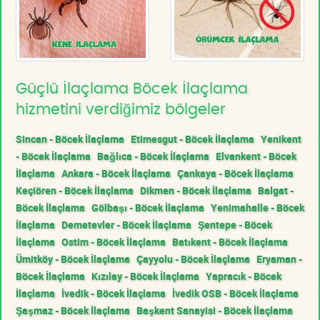
Güçlü İlaçlama Böcek İlaçlama
hizmetini verdiğimiz bölgeler
Sincan - Böcek İlaçlama
Etimesgut - Böcek İlaçlama
Yenikent
- Böcek İlaçlama
Bağlıca - Böcek İlaçlama
Elvankent - Böcek
İlaçlama
Ankara - Böcek İlaçlama
Çankaya - Böcek İlaçlama
Keçiören - Böcek İlaçlama
Dikmen - Böcek İlaçlama
Balgat -
Böcek İlaçlama
Gölbaşı - Böcek İlaçlama
Yenimahalle - Böcek
İlaçlama
Demetevler - Böcek İlaçlama
Şentepe - Böcek
İlaçlama
Ostim - Böcek İlaçlama
Batıkent - Böcek İlaçlama
Ümitköy - Böcek İlaçlama
Çayyolu - Böcek İlaçlama
Eryaman -
Böcek İlaçlama
Kızılay - Böcek İlaçlama
Yapracık - Böcek
İlaçlama
İvedik - Böcek İlaçlama
İvedik OSB - Böcek İlaçlama
Şaşmaz - Böcek İlaçlama
Başkent Sanayisi - Böcek İlaçlama