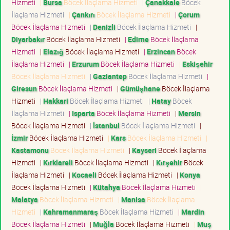
Hizmeti
|
Bursa
Böcek İlaçlama Hizmeti
|
Çanakkale
Böcek
İlaçlama Hizmeti
|
Çankırı
Böcek İlaçlama Hizmeti
|
Çorum
Böcek İlaçlama Hizmeti
|
Denizli
Böcek İlaçlama Hizmeti
|
Diyarbakır
Böcek İlaçlama Hizmeti
|
Edirne
Böcek İlaçlama
Hizmeti
|
Elazığ
Böcek İlaçlama Hizmeti
|
Erzincan
Böcek
İlaçlama Hizmeti
|
Erzurum
Böcek İlaçlama Hizmeti
|
Eskişehir
Böcek İlaçlama Hizmeti
|
Gaziantep
Böcek İlaçlama Hizmeti
|
Giresun
Böcek İlaçlama Hizmeti
|
Gümüşhane
Böcek İlaçlama
Hizmeti
|
Hakkari
Böcek İlaçlama Hizmeti
|
Hatay
Böcek
İlaçlama Hizmeti
|
Isparta
Böcek İlaçlama Hizmeti
|
Mersin
Böcek İlaçlama Hizmeti
|
İstanbul
Böcek İlaçlama Hizmeti
|
İzmir
Böcek İlaçlama Hizmeti
|
Kars
Böcek İlaçlama Hizmeti
|
Kastamonu
Böcek İlaçlama Hizmeti
|
Kayseri
Böcek İlaçlama
Hizmeti
|
Kırklareli
Böcek İlaçlama Hizmeti
|
Kırşehir
Böcek
İlaçlama Hizmeti
|
Kocaeli
Böcek İlaçlama Hizmeti
|
Konya
Böcek İlaçlama Hizmeti
|
Kütahya
Böcek İlaçlama Hizmeti
|
Malatya
Böcek İlaçlama Hizmeti
|
Manisa
Böcek İlaçlama
Hizmeti
|
Kahramanmaraş
Böcek İlaçlama Hizmeti
|
Mardin
Böcek İlaçlama Hizmeti
|
Muğla
Böcek İlaçlama Hizmeti
|
Muş