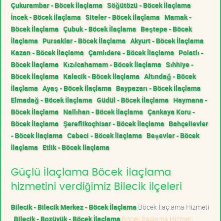
Çukurambar - Böcek İlaçlama
Söğütözü - Böcek İlaçlama
İncek - Böcek İlaçlama
Siteler - Böcek İlaçlama
Mamak -
Böcek İlaçlama
Çubuk - Böcek İlaçlama
Beştepe - Böcek
İlaçlama
Pursaklar - Böcek İlaçlama
Akyurt - Böcek İlaçlama
Kazan - Böcek İlaçlama
Çamlıdere - Böcek İlaçlama
Polatlı -
Böcek İlaçlama
Kızılcahamam - Böcek İlaçlama
Sıhhiye -
Böcek İlaçlama
Kalecik - Böcek İlaçlama
Altındağ - Böcek
İlaçlama
Ayaş - Böcek İlaçlama
Baypazarı - Böcek İlaçlama
Elmadağ - Böcek İlaçlama
Güdül - Böcek İlaçlama
Haymana -
Böcek İlaçlama
Nallıhan - Böcek İlaçlama
Çankaya Koru -
Böcek İlaçlama
Şereflikoçhisar - Böcek İlaçlama
Bahçelievler
- Böcek İlaçlama
Cebeci - Böcek İlaçlama
Beşevler - Böcek
İlaçlama
Etlik - Böcek İlaçlama
Güçlü İlaçlama Böcek İlaçlama
hizmetini verdiğimiz Bilecik ilçeleri
Bilecik - Bilecik Merkez - Böcek İlaçlama
Böcek İlaçlama Hizmeti
Bilecik - Bozüyük - Böcek İlaçlama
Böcek İlaçlama Hizmeti