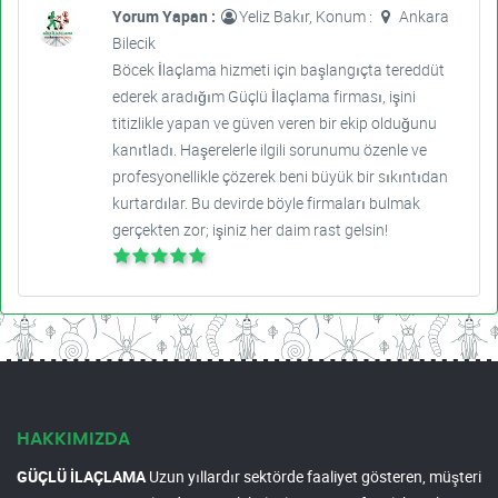
Yorum Yapan :
Yeliz Bakır, Konum :
Ankara
Bilecik
Böcek İlaçlama hizmeti için başlangıçta tereddüt
ederek aradığım Güçlü İlaçlama firması, işini
titizlikle yapan ve güven veren bir ekip olduğunu
kanıtladı. Haşerelerle ilgili sorunumu özenle ve
profesyonellikle çözerek beni büyük bir sıkıntıdan
kurtardılar. Bu devirde böyle firmaları bulmak
gerçekten zor; işiniz her daim rast gelsin!
HAKKIMIZDA
GÜÇLÜ İLAÇLAMA
Uzun yıllardır sektörde faaliyet gösteren, müşteri