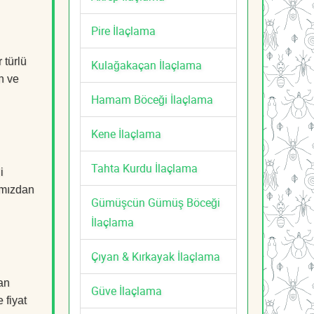
Pire İlaçlama
 türlü
Kulağakaçan İlaçlama
n ve
Hamam Böceği İlaçlama
Kene İlaçlama
Tahta Kurdu İlaçlama
i
mızdan
Gümüşcün Gümüş Böceği
İlaçlama
Çıyan & Kırkayak İlaçlama
an
Güve İlaçlama
 fiyat