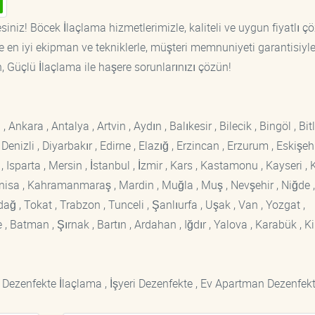
siniz! Böcek İlaçlama hizmetlerimizle, kaliteli ve uygun fiyatlı ç
 en iyi ekipman ve tekniklerle, müşteri memnuniyeti garantisiyl
n, Güçlü İlaçlama ile haşere sorunlarınızı çözün!
kara , Antalya , Artvin , Aydın , Balıkesir , Bilecik , Bingöl , Bitli
enizli , Diyarbakır , Edirne , Elazığ , Erzincan , Erzurum , Eskişehi
sparta , Mersin , İstanbul , İzmir , Kars , Kastamonu , Kayseri , K
Manisa , Kahramanmaraş , Mardin , Muğla , Muş , Nevşehir , Niğde ,
rdağ , Tokat , Trabzon , Tunceli , Şanlıurfa , Uşak , Van , Yozgat ,
 Batman , Şırnak , Bartın , Ardahan , Iğdır , Yalova , Karabük , Kil
 Dezenfekte İlaçlama , İşyeri Dezenfekte , Ev Apartman Dezenfekt