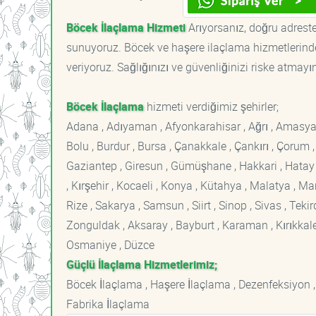
Böcek İlaçlama Hizmeti
Arıyorsanız, doğru adreste
sunuyoruz. Böcek ve haşere ilaçlama hizmetlerinde
veriyoruz. Sağlığınızı ve güvenliğinizi riske atmayı
Böcek İlaçlama
hizmeti verdiğimiz şehirler;
Adana , Adıyaman , Afyonkarahisar , Ağrı , Amasya , An
Bolu , Burdur , Bursa , Çanakkale , Çankırı , Çorum , D
Gaziantep , Giresun , Gümüşhane , Hakkari , Hatay , I
, Kırşehir , Kocaeli , Konya , Kütahya , Malatya , 
Rize , Sakarya , Samsun , Siirt , Sinop , Sivas , Teki
Zonguldak , Aksaray , Bayburt , Karaman , Kırıkkale ,
Osmaniye , Düzce
Güçlü İlaçlama Hizmetlerimiz;
Böcek İlaçlama , Haşere İlaçlama , Dezenfeksiyon ,
Fabrika İlaçlama