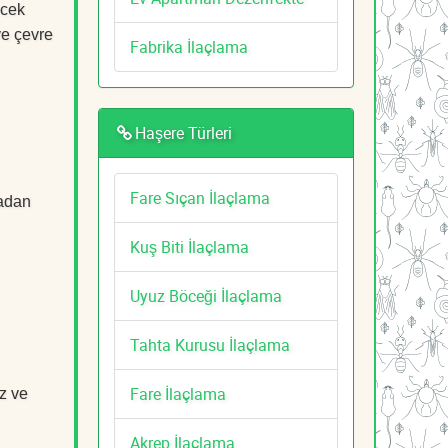
öcek
ve çevre
Fabrika İlaçlama
Haşere Türleri
Fare Sıçan İlaçlama
tadan
Kuş Biti İlaçlama
Uyuz Böceği İlaçlama
Tahta Kurusu İlaçlama
Fare İlaçlama
z ve
Akrep İlaçlama