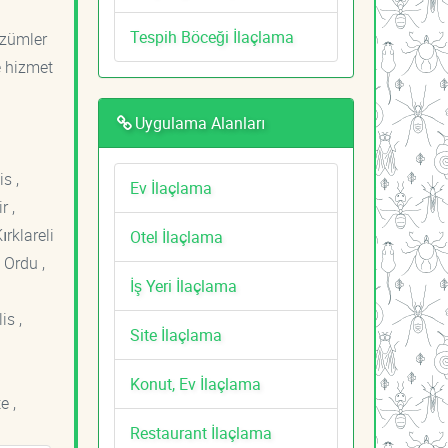
Tespih Böceği İlaçlama
özümler
e hizmet
Uygulama Alanları
s ,
Ev İlaçlama
r ,
ırklareli
Otel İlaçlama
 Ordu ,
İş Yeri İlaçlama
is ,
Site İlaçlama
Konut, Ev İlaçlama
e ,
Restaurant İlaçlama