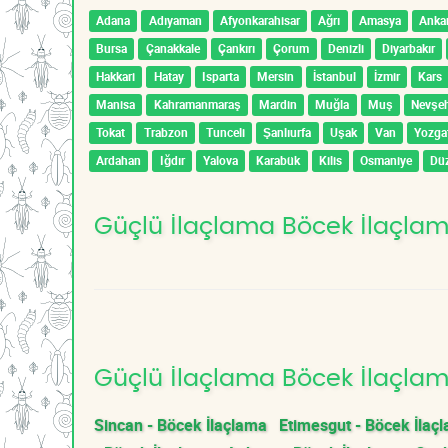
Adana
Adıyaman
Afyonkarahisar
Ağrı
Amasya
Anka
Bursa
Çanakkale
Çankırı
Çorum
Denizli
Diyarbakır
Hakkari
Hatay
Isparta
Mersin
İstanbul
İzmir
Kars
Manisa
Kahramanmaraş
Mardin
Muğla
Muş
Nevşeh
Tokat
Trabzon
Tunceli
Şanlıurfa
Uşak
Van
Yozga
Ardahan
Iğdır
Yalova
Karabük
Kilis
Osmaniye
Dü
Güçlü İlaçlama Böcek İlaçlama
Güçlü İlaçlama Böcek İlaçlama
Sincan - Böcek İlaçlama
Etimesgut - Böcek İlaç