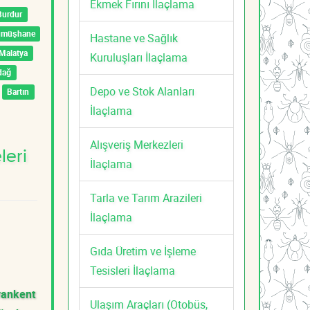
Ekmek Fırını İlaçlama
Burdur
ümüşhane
Hastane ve Sağlık
Malatya
Kuruluşları İlaçlama
dağ
Depo ve Stok Alanları
Bartın
İlaçlama
Alışveriş Merkezleri
leri
İlaçlama
Tarla ve Tarım Arazileri
İlaçlama
Gıda Üretim ve İşleme
Tesisleri İlaçlama
vankent
Ulaşım Araçları (Otobüs,