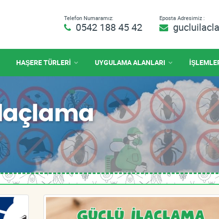
Telefon Numaramız:
Eposta Adresimiz :
0542 188 45 42
gucluilac
HAŞERE TÜRLERİ
UYGULAMA ALANLARI
İŞLEMLE
İlaçlama