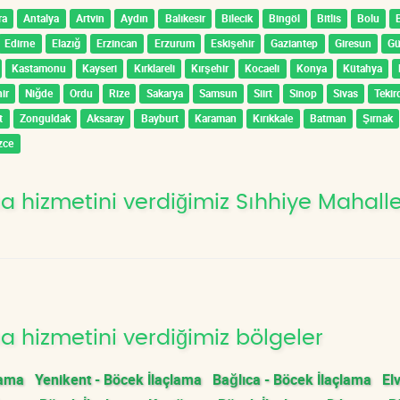
ra
Antalya
Artvin
Aydın
Balıkesir
Bilecik
Bingöl
Bitlis
Bolu
Edirne
Elazığ
Erzincan
Erzurum
Eskişehir
Gaziantep
Giresun
G
Kastamonu
Kayseri
Kırklareli
Kırşehir
Kocaeli
Konya
Kütahya
ir
Niğde
Ordu
Rize
Sakarya
Samsun
Siirt
Sinop
Sivas
Tekir
t
Zonguldak
Aksaray
Bayburt
Karaman
Kırıkkale
Batman
Şırnak
zce
 hizmetini verdiğimiz Sıhhiye Mahalle
 hizmetini verdiğimiz bölgeler
lama
Yenikent - Böcek İlaçlama
Bağlıca - Böcek İlaçlama
El