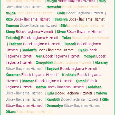
Böcek İlaçlama Hizmeti
|
Muğla
Böcek İlaçlama Hizmeti
|
Muş
Böcek İlaçlama Hizmeti
|
Nevşehir
Böcek İlaçlama Hizmeti
|
Niğde
Böcek İlaçlama Hizmeti
|
Ordu
Böcek İlaçlama Hizmeti
|
Rize
Böcek İlaçlama Hizmeti
|
Sakarya
Böcek İlaçlama Hizmeti
|
Samsun
Böcek İlaçlama Hizmeti
|
Siirt
Böcek İlaçlama Hizmeti
|
Sinop
Böcek İlaçlama Hizmeti
|
Sivas
Böcek İlaçlama Hizmeti
|
Tekirdağ
Böcek İlaçlama Hizmeti
|
Tokat
Böcek İlaçlama Hizmeti
|
Trabzon
Böcek İlaçlama Hizmeti
|
Tunceli
Böcek İlaçlama
Hizmeti
|
Şanlıurfa
Böcek İlaçlama Hizmeti
|
Uşak
Böcek
İlaçlama Hizmeti
|
Van
Böcek İlaçlama Hizmeti
|
Yozgat
Böcek
İlaçlama Hizmeti
|
Zonguldak
Böcek İlaçlama Hizmeti
|
Aksaray
Böcek İlaçlama Hizmeti
|
Bayburt
Böcek İlaçlama Hizmeti
|
Karaman
Böcek İlaçlama Hizmeti
|
Kırıkkale
Böcek İlaçlama
Hizmeti
|
Batman
Böcek İlaçlama Hizmeti
|
Şırnak
Böcek
İlaçlama Hizmeti
|
Bartın
Böcek İlaçlama Hizmeti
|
Ardahan
Böcek İlaçlama Hizmeti
|
Iğdır
Böcek İlaçlama Hizmeti
|
Yalova
Böcek İlaçlama Hizmeti
|
Karabük
Böcek İlaçlama Hizmeti
|
Kilis
Böcek İlaçlama Hizmeti
|
Osmaniye
Böcek İlaçlama Hizmeti
|
Düzce
Böcek İlaçlama Hizmeti