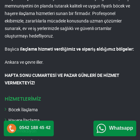
memnuniyetini ön planda tutarak kaliteli ve uygun fiyatlı böcek ve
haşere ilaçlama hizmetleri sunan bir firmadır. Profesyonel
ekibimizle, zararlılarla mücadele konusunda uzman çözümler
sunarak, ev ve iş yerlerinizde sağlıklı ve güvenli ortamlar
oluşturmayı hedefliyoruz.
Başlıca
ilaçlama hizmeti verdiğimiz ve sipariş aldığımız bölgeler:
Ankara ve çevre iller.
HAFTA SONU CUMARTESİ VE PAZAR GÜNLERİ DE HİZMET
VERMEKTEYİZ!
HİZMETLERİMİZ
Böcek İlaçlama
Haşere İlaçlama
0542 188 45 42
Whatsapp
Dezenfeksiyon