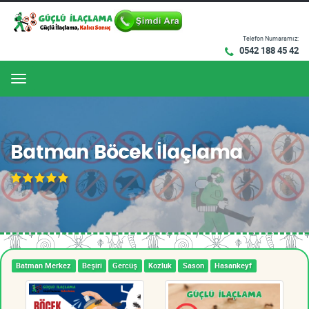
Telefon Numaramız:
0542 188 45 42
Menu
Batman Böcek İlaçlama
Batman Merkez
Beşiri
Gercüş
Kozluk
Sason
Hasankeyf