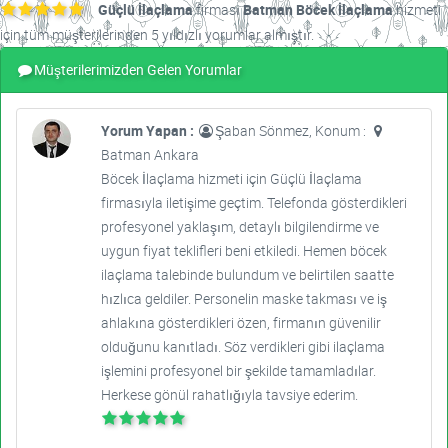
Güçlü İlaçlama
firması
Batman Böcek İlaçlama
hizmeti
için tüm müşterilerinden 5 yıldızlı yorumlar almıştır.
Müşterilerimizden Gelen Yorumlar
Yorum Yapan :
Şaban Sönmez, Konum :
Batman Ankara
Böcek İlaçlama hizmeti için Güçlü İlaçlama
firmasıyla iletişime geçtim. Telefonda gösterdikleri
profesyonel yaklaşım, detaylı bilgilendirme ve
uygun fiyat teklifleri beni etkiledi. Hemen böcek
ilaçlama talebinde bulundum ve belirtilen saatte
hızlıca geldiler. Personelin maske takması ve iş
ahlakına gösterdikleri özen, firmanın güvenilir
olduğunu kanıtladı. Söz verdikleri gibi ilaçlama
işlemini profesyonel bir şekilde tamamladılar.
Herkese gönül rahatlığıyla tavsiye ederim.