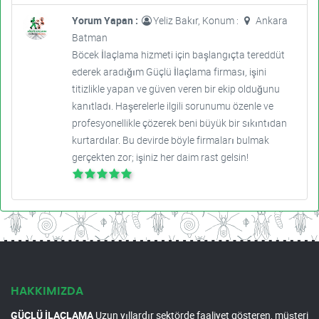
Yorum Yapan :
Yeliz Bakır, Konum :
Ankara
Batman
Böcek İlaçlama hizmeti için başlangıçta tereddüt
ederek aradığım Güçlü İlaçlama firması, işini
titizlikle yapan ve güven veren bir ekip olduğunu
kanıtladı. Haşerelerle ilgili sorunumu özenle ve
profesyonellikle çözerek beni büyük bir sıkıntıdan
kurtardılar. Bu devirde böyle firmaları bulmak
gerçekten zor; işiniz her daim rast gelsin!
HAKKIMIZDA
GÜÇLÜ İLAÇLAMA
Uzun yıllardır sektörde faaliyet gösteren, müşteri