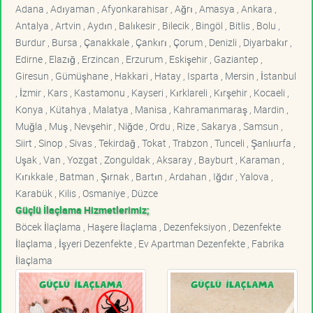
Adana , Adıyaman , Afyonkarahisar , Ağrı , Amasya , Ankara ,
Antalya , Artvin , Aydın , Balıkesir , Bilecik , Bingöl , Bitlis , Bolu ,
Burdur , Bursa , Çanakkale , Çankırı , Çorum , Denizli , Diyarbakır ,
Edirne , Elazığ , Erzincan , Erzurum , Eskişehir , Gaziantep ,
Giresun , Gümüşhane , Hakkari , Hatay , Isparta , Mersin , İstanbul
, İzmir , Kars , Kastamonu , Kayseri , Kırklareli , Kırşehir , Kocaeli ,
Konya , Kütahya , Malatya , Manisa , Kahramanmaraş , Mardin ,
Muğla , Muş , Nevşehir , Niğde , Ordu , Rize , Sakarya , Samsun ,
Siirt , Sinop , Sivas , Tekirdağ , Tokat , Trabzon , Tunceli , Şanlıurfa ,
Uşak , Van , Yozgat , Zonguldak , Aksaray , Bayburt , Karaman ,
Kırıkkale , Batman , Şırnak , Bartın , Ardahan , Iğdır , Yalova ,
Karabük , Kilis , Osmaniye , Düzce
Güçlü İlaçlama Hizmetlerimiz;
Böcek İlaçlama , Haşere İlaçlama , Dezenfeksiyon , Dezenfekte
İlaçlama , İşyeri Dezenfekte , Ev Apartman Dezenfekte , Fabrika
İlaçlama