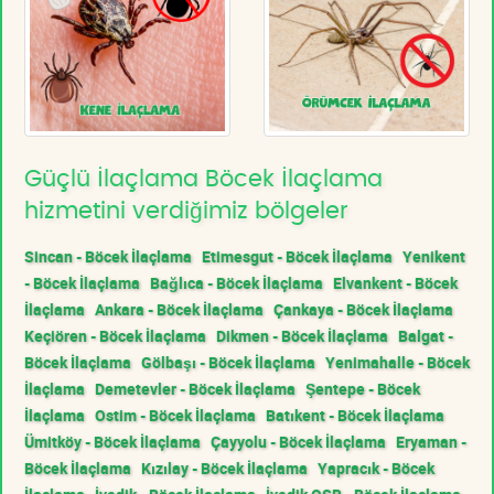
Güçlü İlaçlama Böcek İlaçlama
hizmetini verdiğimiz bölgeler
Sincan - Böcek İlaçlama
Etimesgut - Böcek İlaçlama
Yenikent
- Böcek İlaçlama
Bağlıca - Böcek İlaçlama
Elvankent - Böcek
İlaçlama
Ankara - Böcek İlaçlama
Çankaya - Böcek İlaçlama
Keçiören - Böcek İlaçlama
Dikmen - Böcek İlaçlama
Balgat -
Böcek İlaçlama
Gölbaşı - Böcek İlaçlama
Yenimahalle - Böcek
İlaçlama
Demetevler - Böcek İlaçlama
Şentepe - Böcek
İlaçlama
Ostim - Böcek İlaçlama
Batıkent - Böcek İlaçlama
Ümitköy - Böcek İlaçlama
Çayyolu - Böcek İlaçlama
Eryaman -
Böcek İlaçlama
Kızılay - Böcek İlaçlama
Yapracık - Böcek