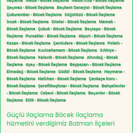
İlaçlama
İvedik - Böcek İlaçlama
İvedik OSB - Böcek İlaçlama
Şaşmaz - Böcek İlaçlama
Başkent Sanayisi - Böcek İlaçlama
Çukurambar - Böcek İlaçlama
Söğütözü - Böcek İlaçlama
İncek - Böcek İlaçlama
Siteler - Böcek İlaçlama
Mamak -
Böcek İlaçlama
Çubuk - Böcek İlaçlama
Beştepe - Böcek
İlaçlama
Pursaklar - Böcek İlaçlama
Akyurt - Böcek İlaçlama
Kazan - Böcek İlaçlama
Çamlıdere - Böcek İlaçlama
Polatlı -
Böcek İlaçlama
Kızılcahamam - Böcek İlaçlama
Sıhhiye -
Böcek İlaçlama
Kalecik - Böcek İlaçlama
Altındağ - Böcek
İlaçlama
Ayaş - Böcek İlaçlama
Baypazarı - Böcek İlaçlama
Elmadağ - Böcek İlaçlama
Güdül - Böcek İlaçlama
Haymana -
Böcek İlaçlama
Nallıhan - Böcek İlaçlama
Çankaya Koru -
Böcek İlaçlama
Şereflikoçhisar - Böcek İlaçlama
Bahçelievler
- Böcek İlaçlama
Cebeci - Böcek İlaçlama
Beşevler - Böcek
İlaçlama
Etlik - Böcek İlaçlama
Güçlü İlaçlama Böcek İlaçlama
hizmetini verdiğimiz Batman ilçeleri