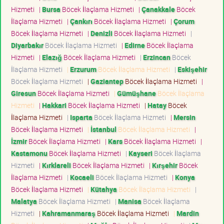
Hizmeti
|
Bursa
Böcek İlaçlama Hizmeti
|
Çanakkale
Böcek
İlaçlama Hizmeti
|
Çankırı
Böcek İlaçlama Hizmeti
|
Çorum
Böcek İlaçlama Hizmeti
|
Denizli
Böcek İlaçlama Hizmeti
|
Diyarbakır
Böcek İlaçlama Hizmeti
|
Edirne
Böcek İlaçlama
Hizmeti
|
Elazığ
Böcek İlaçlama Hizmeti
|
Erzincan
Böcek
İlaçlama Hizmeti
|
Erzurum
Böcek İlaçlama Hizmeti
|
Eskişehir
Böcek İlaçlama Hizmeti
|
Gaziantep
Böcek İlaçlama Hizmeti
|
Giresun
Böcek İlaçlama Hizmeti
|
Gümüşhane
Böcek İlaçlama
Hizmeti
|
Hakkari
Böcek İlaçlama Hizmeti
|
Hatay
Böcek
İlaçlama Hizmeti
|
Isparta
Böcek İlaçlama Hizmeti
|
Mersin
Böcek İlaçlama Hizmeti
|
İstanbul
Böcek İlaçlama Hizmeti
|
İzmir
Böcek İlaçlama Hizmeti
|
Kars
Böcek İlaçlama Hizmeti
|
Kastamonu
Böcek İlaçlama Hizmeti
|
Kayseri
Böcek İlaçlama
Hizmeti
|
Kırklareli
Böcek İlaçlama Hizmeti
|
Kırşehir
Böcek
İlaçlama Hizmeti
|
Kocaeli
Böcek İlaçlama Hizmeti
|
Konya
Böcek İlaçlama Hizmeti
|
Kütahya
Böcek İlaçlama Hizmeti
|
Malatya
Böcek İlaçlama Hizmeti
|
Manisa
Böcek İlaçlama
Hizmeti
|
Kahramanmaraş
Böcek İlaçlama Hizmeti
|
Mardin