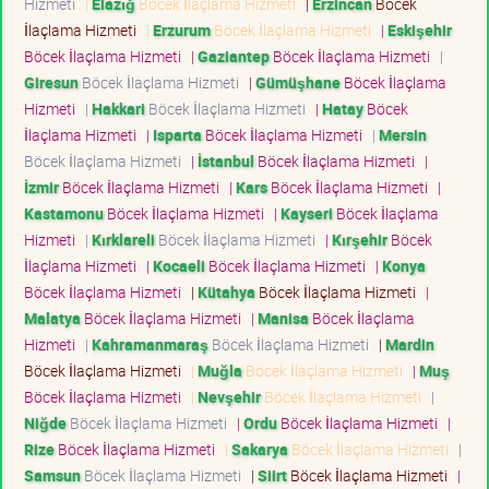
Hizmeti
|
Elazığ
Böcek İlaçlama Hizmeti
|
Erzincan
Böcek
İlaçlama Hizmeti
|
Erzurum
Böcek İlaçlama Hizmeti
|
Eskişehir
Böcek İlaçlama Hizmeti
|
Gaziantep
Böcek İlaçlama Hizmeti
|
Giresun
Böcek İlaçlama Hizmeti
|
Gümüşhane
Böcek İlaçlama
Hizmeti
|
Hakkari
Böcek İlaçlama Hizmeti
|
Hatay
Böcek
İlaçlama Hizmeti
|
Isparta
Böcek İlaçlama Hizmeti
|
Mersin
Böcek İlaçlama Hizmeti
|
İstanbul
Böcek İlaçlama Hizmeti
|
İzmir
Böcek İlaçlama Hizmeti
|
Kars
Böcek İlaçlama Hizmeti
|
Kastamonu
Böcek İlaçlama Hizmeti
|
Kayseri
Böcek İlaçlama
Hizmeti
|
Kırklareli
Böcek İlaçlama Hizmeti
|
Kırşehir
Böcek
İlaçlama Hizmeti
|
Kocaeli
Böcek İlaçlama Hizmeti
|
Konya
Böcek İlaçlama Hizmeti
|
Kütahya
Böcek İlaçlama Hizmeti
|
Malatya
Böcek İlaçlama Hizmeti
|
Manisa
Böcek İlaçlama
Hizmeti
|
Kahramanmaraş
Böcek İlaçlama Hizmeti
|
Mardin
Böcek İlaçlama Hizmeti
|
Muğla
Böcek İlaçlama Hizmeti
|
Muş
Böcek İlaçlama Hizmeti
|
Nevşehir
Böcek İlaçlama Hizmeti
|
Niğde
Böcek İlaçlama Hizmeti
|
Ordu
Böcek İlaçlama Hizmeti
|
Rize
Böcek İlaçlama Hizmeti
|
Sakarya
Böcek İlaçlama Hizmeti
|
Samsun
Böcek İlaçlama Hizmeti
|
Siirt
Böcek İlaçlama Hizmeti
|