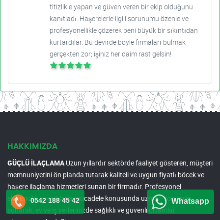
titizlikle yapan ve güven veren bir ekip olduğunu
kanıtladı. Haşerelerle ilgili sorunumu özenle ve
profesyonellikle çözerek beni büyük bir sıkıntıdan
kurtardılar. Bu devirde böyle firmaları bulmak
gerçekten zor; işiniz her daim rast gelsin!
HAKKIMIZDA
GÜÇLÜ İLAÇLAMA
Uzun yıllardır sektörde faaliyet gösteren, müşteri
memnuniyetini ön planda tutarak kaliteli ve uygun fiyatlı böcek ve
haşere ilaçlama hizmetleri sunan bir firmadır. Profesyonel
ekibimizle, zararlılarla mücadele konusunda uzman çözümler
0542 188 45 42
Whatsapp
sunarak, ev ve iş yerlerinizde sağlıklı ve güvenli ortamlar