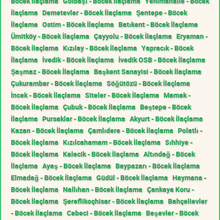
Böcek İlaçlama
Gölbaşı - Böcek İlaçlama
Yenimahalle - Böcek
İlaçlama
Demetevler - Böcek İlaçlama
Şentepe - Böcek
İlaçlama
Ostim - Böcek İlaçlama
Batıkent - Böcek İlaçlama
Ümitköy - Böcek İlaçlama
Çayyolu - Böcek İlaçlama
Eryaman -
Böcek İlaçlama
Kızılay - Böcek İlaçlama
Yapracık - Böcek
İlaçlama
İvedik - Böcek İlaçlama
İvedik OSB - Böcek İlaçlama
Şaşmaz - Böcek İlaçlama
Başkent Sanayisi - Böcek İlaçlama
Çukurambar - Böcek İlaçlama
Söğütözü - Böcek İlaçlama
İncek - Böcek İlaçlama
Siteler - Böcek İlaçlama
Mamak -
Böcek İlaçlama
Çubuk - Böcek İlaçlama
Beştepe - Böcek
İlaçlama
Pursaklar - Böcek İlaçlama
Akyurt - Böcek İlaçlama
Kazan - Böcek İlaçlama
Çamlıdere - Böcek İlaçlama
Polatlı -
Böcek İlaçlama
Kızılcahamam - Böcek İlaçlama
Sıhhiye -
Böcek İlaçlama
Kalecik - Böcek İlaçlama
Altındağ - Böcek
İlaçlama
Ayaş - Böcek İlaçlama
Baypazarı - Böcek İlaçlama
Elmadağ - Böcek İlaçlama
Güdül - Böcek İlaçlama
Haymana -
Böcek İlaçlama
Nallıhan - Böcek İlaçlama
Çankaya Koru -
Böcek İlaçlama
Şereflikoçhisar - Böcek İlaçlama
Bahçelievler
- Böcek İlaçlama
Cebeci - Böcek İlaçlama
Beşevler - Böcek