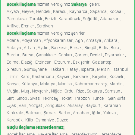
Böcek İlaçlama
hizmeti verdiğimiz
Sakarya
ilçeleri;
Akyazı , Geyve , Hendek , Karasu , Kaynarca , Sapanca , Kocaali ,
Pamukova , Taraklı , Ferizli , Karapürçek , Söğütlü , Adapazarı ,
Arifiye , Erenler , Serdivan
Böcek İlaçlama
hizmeti verdiğimiz şehirler;
Adana , Adıyaman , Afyonkarahisar , Ağrı , Amasya , Ankara ,
Antalya , Artvin , Aydın , Balıkesir , Bilecik , Bingöl , Bitlis , Bolu ,
Burdur , Bursa , Çanakkale , Çankırı , Çorum , Denizli , Diyarbakır ,
Edirne , Elazığ , Erzincan , Erzurum , Eskişehir , Gaziantep ,
Giresun , Gümüşhane , Hakkari , Hatay , Isparta , Mersin , İstanbul
, İzmir , Kars , Kastamonu , Kayseri , Kırklareli , Kırşehir , Kocaeli ,
Konya , Kütahya , Malatya , Manisa , Kahramanmaraş , Mardin ,
Muğla , Muş , Nevşehir , Niğde , Ordu , Rize , Sakarya , Samsun ,
Siirt , Sinop , Sivas , Tekirdağ , Tokat , Trabzon , Tunceli , Şanlıurfa ,
Uşak , Van , Yozgat , Zonguldak , Aksaray , Bayburt , Karaman ,
Kırıkkale , Batman , Şırnak , Bartın , Ardahan , Iğdır , Yalova ,
Karabük , Kilis , Osmaniye , Düzce
Güçlü İlaçlama Hizmetlerimiz;
Böcek İlaçlama , Haşere İlaçlama , Dezenfeksiyon , Dezenfekte