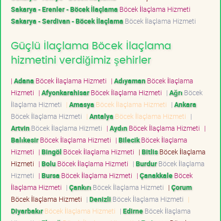
Sakarya - Erenler - Böcek İlaçlama
Böcek İlaçlama Hizmeti
Sakarya - Serdivan - Böcek İlaçlama
Böcek İlaçlama Hizmeti
Güçlü İlaçlama Böcek İlaçlama
hizmetini verdiğimiz şehirler
|
Adana
Böcek İlaçlama Hizmeti
|
Adıyaman
Böcek İlaçlama
Hizmeti
|
Afyonkarahisar
Böcek İlaçlama Hizmeti
|
Ağrı
Böcek
İlaçlama Hizmeti
|
Amasya
Böcek İlaçlama Hizmeti
|
Ankara
Böcek İlaçlama Hizmeti
|
Antalya
Böcek İlaçlama Hizmeti
|
Artvin
Böcek İlaçlama Hizmeti
|
Aydın
Böcek İlaçlama Hizmeti
|
Balıkesir
Böcek İlaçlama Hizmeti
|
Bilecik
Böcek İlaçlama
Hizmeti
|
Bingöl
Böcek İlaçlama Hizmeti
|
Bitlis
Böcek İlaçlama
Hizmeti
|
Bolu
Böcek İlaçlama Hizmeti
|
Burdur
Böcek İlaçlama
Hizmeti
|
Bursa
Böcek İlaçlama Hizmeti
|
Çanakkale
Böcek
İlaçlama Hizmeti
|
Çankırı
Böcek İlaçlama Hizmeti
|
Çorum
Böcek İlaçlama Hizmeti
|
Denizli
Böcek İlaçlama Hizmeti
|
Diyarbakır
Böcek İlaçlama Hizmeti
|
Edirne
Böcek İlaçlama