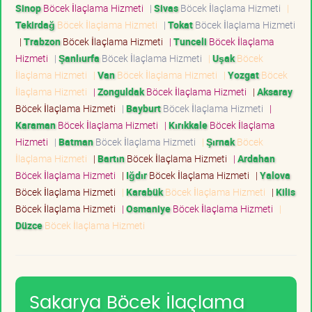
Sinop
Böcek İlaçlama Hizmeti
|
Sivas
Böcek İlaçlama Hizmeti
|
Tekirdağ
Böcek İlaçlama Hizmeti
|
Tokat
Böcek İlaçlama Hizmeti
|
Trabzon
Böcek İlaçlama Hizmeti
|
Tunceli
Böcek İlaçlama
Hizmeti
|
Şanlıurfa
Böcek İlaçlama Hizmeti
|
Uşak
Böcek
İlaçlama Hizmeti
|
Van
Böcek İlaçlama Hizmeti
|
Yozgat
Böcek
İlaçlama Hizmeti
|
Zonguldak
Böcek İlaçlama Hizmeti
|
Aksaray
Böcek İlaçlama Hizmeti
|
Bayburt
Böcek İlaçlama Hizmeti
|
Karaman
Böcek İlaçlama Hizmeti
|
Kırıkkale
Böcek İlaçlama
Hizmeti
|
Batman
Böcek İlaçlama Hizmeti
|
Şırnak
Böcek
İlaçlama Hizmeti
|
Bartın
Böcek İlaçlama Hizmeti
|
Ardahan
Böcek İlaçlama Hizmeti
|
Iğdır
Böcek İlaçlama Hizmeti
|
Yalova
Böcek İlaçlama Hizmeti
|
Karabük
Böcek İlaçlama Hizmeti
|
Kilis
Böcek İlaçlama Hizmeti
|
Osmaniye
Böcek İlaçlama Hizmeti
|
Düzce
Böcek İlaçlama Hizmeti
Sakarya Böcek İlaçlama