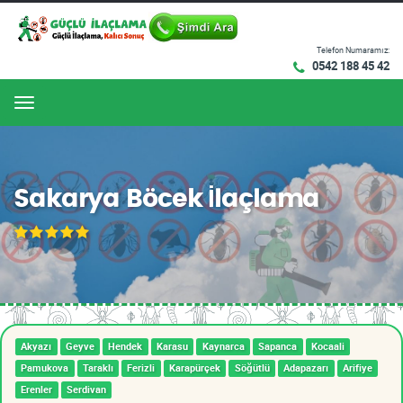
Telefon Numaramız:
0542 188 45 42
Menu
Sakarya Böcek İlaçlama
Akyazı
Geyve
Hendek
Karasu
Kaynarca
Sapanca
Kocaali
Pamukova
Taraklı
Ferizli
Karapürçek
Söğütlü
Adapazarı
Arifiye
Erenler
Serdivan