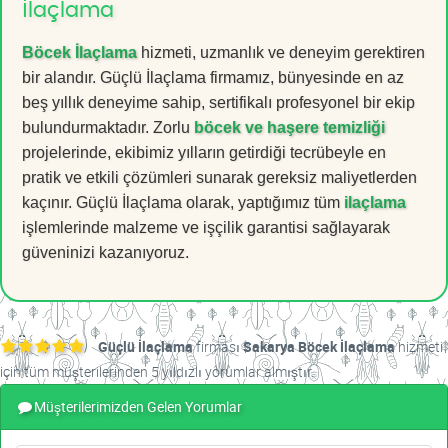
İlaçlama
Böcek İlaçlama
hizmeti, uzmanlık ve deneyim gerektiren
bir alandır. Güçlü İlaçlama firmamız, bünyesinde en az
beş yıllık deneyime sahip, sertifikalı profesyonel bir ekip
bulundurmaktadır. Zorlu
böcek ve haşere temizliği
projelerinde, ekibimiz yılların getirdiği tecrübeyle en
pratik ve etkili çözümleri sunarak gereksiz maliyetlerden
kaçınır. Güçlü İlaçlama olarak, yaptığımız tüm
ilaçlama
işlemlerinde malzeme ve işçilik garantisi sağlayarak
güveninizi kazanıyoruz.
Güçlü İlaçlama
firması
Sakarya Böcek İlaçlama
hizmeti
için tüm müşterilerinden 5 yıldızlı yorumlar almıştır.
Müşterilerimizden Gelen Yorumlar