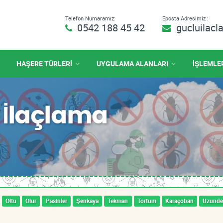
Telefon Numaramız:
Eposta Adresimiz :
0542 188 45 42
gucluilac
HAŞERE TÜRLERİ
UYGULAMA ALANLARI
İŞLEMLE
 İlaçlama
Oltu
Olur
Pasinler
Şenkaya
Tekman
Tortum
Karaçoban
Uzunde