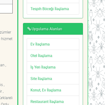
Tespih Böceği İlaçlama
Uygulama Alanları
özümler
e hizmet
Ev İlaçlama
Otel İlaçlama
an ,
İş Yeri İlaçlama
Site İlaçlama
s ,
Konut, Ev İlaçlama
r ,
ırklareli
Restaurant İlaçlama
 Ordu ,