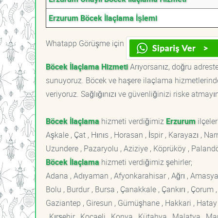
Erzurum Böcek İlaçlama İşlemi
Whatapp Görüşme için
Böcek İlaçlama Hizmeti
Arıyorsanız, doğru adreste
sunuyoruz. Böcek ve haşere ilaçlama hizmetlerinde
veriyoruz. Sağlığınızı ve güvenliğinizi riske atmayı
Böcek İlaçlama
hizmeti verdiğimiz
Erzurum
ilçeler
Aşkale , Çat , Hınıs , Horasan , İspir , Karayazı , N
Uzundere , Pazaryolu , Aziziye , Köprüköy , Paland
Böcek İlaçlama
hizmeti verdiğimiz şehirler;
Adana , Adıyaman , Afyonkarahisar , Ağrı , Amasya , An
Bolu , Burdur , Bursa , Çanakkale , Çankırı , Çorum , D
Gaziantep , Giresun , Gümüşhane , Hakkari , Hatay , I
, Kırşehir , Kocaeli , Konya , Kütahya , Malatya , 