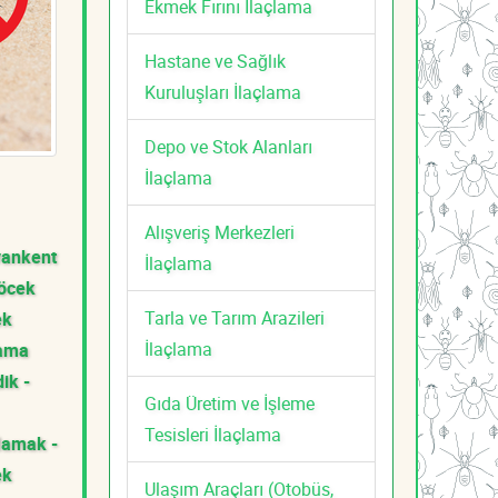
Ekmek Fırını İlaçlama
Hastane ve Sağlık
Kuruluşları İlaçlama
Depo ve Stok Alanları
İlaçlama
Alışveriş Merkezleri
vankent
İlaçlama
öcek
Tarla ve Tarım Arazileri
ek
İlaçlama
lama
dik -
Gıda Üretim ve İşleme
Tesisleri İlaçlama
amak -
ek
Ulaşım Araçları (Otobüs,