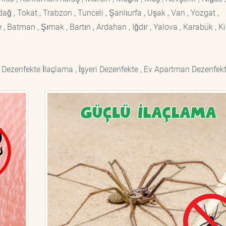
rdağ , Tokat , Trabzon , Tunceli , Şanlıurfa , Uşak , Van , Yozgat ,
 Batman , Şırnak , Bartın , Ardahan , Iğdır , Yalova , Karabük , Kil
 Dezenfekte İlaçlama , İşyeri Dezenfekte , Ev Apartman Dezenfekt