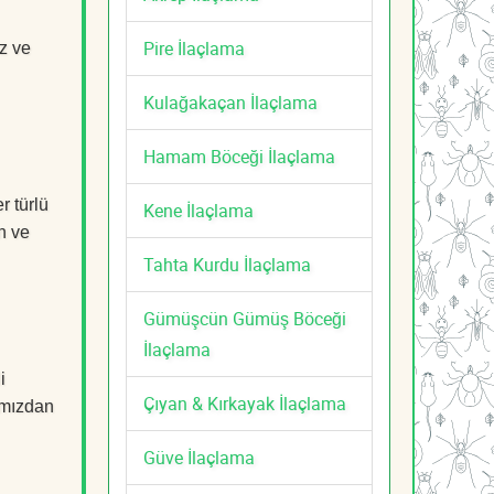
Pire İlaçlama
z ve
Kulağakaçan İlaçlama
Hamam Böceği İlaçlama
r türlü
Kene İlaçlama
n ve
Tahta Kurdu İlaçlama
Gümüşcün Gümüş Böceği
İlaçlama
i
Çıyan & Kırkayak İlaçlama
mızdan
Güve İlaçlama