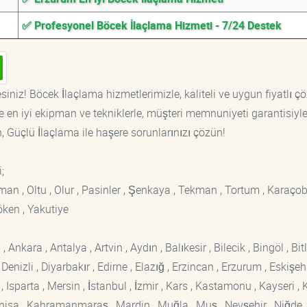
✅ Profesyonel Böcek İlaçlama Hizmeti - 7/24 Destek
siniz! Böcek İlaçlama hizmetlerimizle, kaliteli ve uygun fiyatlı ç
 en iyi ekipman ve tekniklerle, müşteri memnuniyeti garantisiyl
n, Güçlü İlaçlama ile haşere sorunlarınızı çözün!
i;
arman , Oltu , Olur , Pasinler , Şenkaya , Tekman , Tortum , Karaçob
öken , Yakutiye
kara , Antalya , Artvin , Aydın , Balıkesir , Bilecik , Bingöl , Bitli
enizli , Diyarbakır , Edirne , Elazığ , Erzincan , Erzurum , Eskişehi
sparta , Mersin , İstanbul , İzmir , Kars , Kastamonu , Kayseri , K
Manisa , Kahramanmaraş , Mardin , Muğla , Muş , Nevşehir , Niğde ,