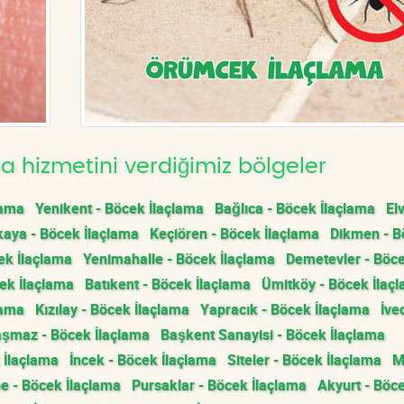
 hizmetini verdiğimiz bölgeler
lama
Yenikent - Böcek İlaçlama
Bağlıca - Böcek İlaçlama
El
aya - Böcek İlaçlama
Keçiören - Böcek İlaçlama
Dikmen - B
ek İlaçlama
Yenimahalle - Böcek İlaçlama
Demetevler - Böc
ek İlaçlama
Batıkent - Böcek İlaçlama
Ümitköy - Böcek İlaç
lama
Kızılay - Böcek İlaçlama
Yapracık - Böcek İlaçlama
İve
şmaz - Böcek İlaçlama
Başkent Sanayisi - Böcek İlaçlama
 İlaçlama
İncek - Böcek İlaçlama
Siteler - Böcek İlaçlama
M
e - Böcek İlaçlama
Pursaklar - Böcek İlaçlama
Akyurt - Böc