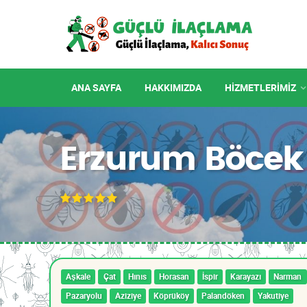
ANA SAYFA
HAKKIMIZDA
HIZMETLERIMIZ
Erzurum Böcek
Aşkale
Çat
Hınıs
Horasan
İspir
Karayazı
Narman
Pazaryolu
Aziziye
Köprüköy
Palandöken
Yakutiye