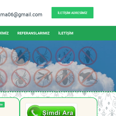
İLETİŞİM ADRESİMİZ
lama06@gmail.com
RİMİZ
REFERANSLARIMIZ
İLETİŞİM
re