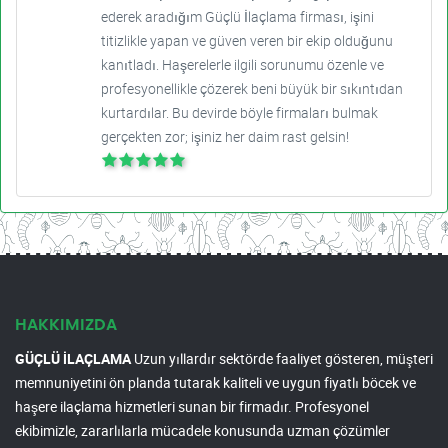
ederek aradığım Güçlü İlaçlama firması, işini
titizlikle yapan ve güven veren bir ekip olduğunu
kanıtladı. Haşerelerle ilgili sorunumu özenle ve
profesyonellikle çözerek beni büyük bir sıkıntıdan
kurtardılar. Bu devirde böyle firmaları bulmak
gerçekten zor; işiniz her daim rast gelsin!
HAKKIMIZDA
GÜÇLÜ İLAÇLAMA
Uzun yıllardır sektörde faaliyet gösteren, müşteri
memnuniyetini ön planda tutarak kaliteli ve uygun fiyatlı böcek ve
haşere ilaçlama hizmetleri sunan bir firmadır. Profesyonel
ekibimizle, zararlılarla mücadele konusunda uzman çözümler