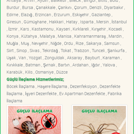
Antalya , Artvin , Aydın , Balıkesir , Bilecik , Bingöl , Bitlis , Bolu ,
Burdur , Bursa , Çanakkale , Çankırı , Çorum , Denizli , Diyarbakır ,
Edirne , Elazığ , Erzincan , Erzurum , Eskişehir , Gaziantep ,
Giresun , Gümüşhane , Hakkari , Hatay , Isparta , Mersin , İstanbul
, İzmir , Kars , Kastamonu , Kayseri , Kırklareli , Kırşehir , Kocaeli ,
Konya , Kütahya , Malatya , Manisa , Kahramanmaraş , Mardin ,
Muğla , Muş , Nevşehir , Niğde , Ordu , Rize , Sakarya , Samsun ,
Siirt , Sinop , Sivas , Tekirdağ , Tokat , Trabzon , Tunceli , Şanlıurfa ,
Uşak , Van , Yozgat , Zonguldak , Aksaray , Bayburt , Karaman ,
Kırıkkale , Batman , Şırnak , Bartın , Ardahan , Iğdır , Yalova ,
Karabük , Kilis , Osmaniye , Düzce
Güçlü İlaçlama Hizmetlerimiz;
Böcek İlaçlama , Haşere İlaçlama , Dezenfeksiyon , Dezenfekte
İlaçlama , İşyeri Dezenfekte , Ev Apartman Dezenfekte , Fabrika
İlaçlama