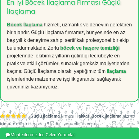
En İyi Böcek İlaçlama Firması Güçlü
İlaçlama
Böcek İlaçlama
hizmeti, uzmanlık ve deneyim gerektiren
bir alandır. Güçlü İlaçlama firmamız, bünyesinde en az
beş yıllık deneyime sahip, sertifikalı profesyonel bir ekip
bulundurmaktadır. Zorlu
böcek ve haşere temizliği
projelerinde, ekibimiz yılların getirdiği tecrübeyle en
pratik ve etkili çözümleri sunarak gereksiz maliyetlerden
kaçınır. Güçlü İlaçlama olarak, yaptığımız tüm
ilaçlama
işlemlerinde malzeme ve işçilik garantisi sağlayarak
güveninizi kazanıyoruz.
Güçlü İlaçlama
firması
Hakkari Böcek İlaçlama
hizmeti
için tüm müşterilerinden 5 yıldızlı yorumlar almıştır.
Müşterilerimizden Gelen Yorumlar