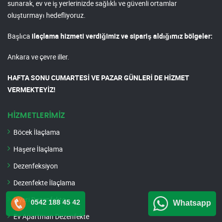
sunarak, ev ve iş yerlerinizde sağlıklı ve güvenli ortamlar
oluşturmayı hedefliyoruz.
Başlıca
ilaçlama hizmeti verdiğimiz ve sipariş aldığımız bölgeler:
Ankara ve çevre iller.
HAFTA SONU CUMARTESİ VE PAZAR GÜNLERİ DE HİZMET
VERMEKTEYİZ!
HİZMETLERİMİZ
Böcek İlaçlama
Haşere İlaçlama
Dezenfeksiyon
Dezenfekte İlaçlama
İşyeri Dezenfekte
0542 188 45 42
Whatsapp
Ev Apartman Dezenfekte