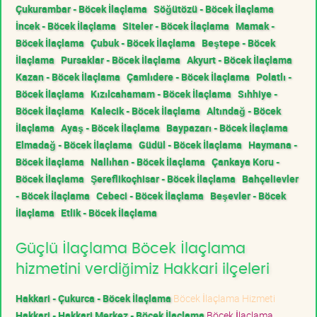
Çukurambar - Böcek İlaçlama
Söğütözü - Böcek İlaçlama
İncek - Böcek İlaçlama
Siteler - Böcek İlaçlama
Mamak -
Böcek İlaçlama
Çubuk - Böcek İlaçlama
Beştepe - Böcek
İlaçlama
Pursaklar - Böcek İlaçlama
Akyurt - Böcek İlaçlama
Kazan - Böcek İlaçlama
Çamlıdere - Böcek İlaçlama
Polatlı -
Böcek İlaçlama
Kızılcahamam - Böcek İlaçlama
Sıhhiye -
Böcek İlaçlama
Kalecik - Böcek İlaçlama
Altındağ - Böcek
İlaçlama
Ayaş - Böcek İlaçlama
Baypazarı - Böcek İlaçlama
Elmadağ - Böcek İlaçlama
Güdül - Böcek İlaçlama
Haymana -
Böcek İlaçlama
Nallıhan - Böcek İlaçlama
Çankaya Koru -
Böcek İlaçlama
Şereflikoçhisar - Böcek İlaçlama
Bahçelievler
- Böcek İlaçlama
Cebeci - Böcek İlaçlama
Beşevler - Böcek
İlaçlama
Etlik - Böcek İlaçlama
Güçlü İlaçlama Böcek İlaçlama
hizmetini verdiğimiz Hakkari ilçeleri
Hakkari - Çukurca - Böcek İlaçlama
Böcek İlaçlama Hizmeti
Hakkari - Hakkari Merkez - Böcek İlaçlama
Böcek İlaçlama