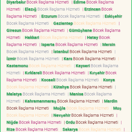
Diyarbakır
Böcek İlaçlama Hizmeti
|
Edirne
Böcek İlaçlama
Hizmeti
|
Elazığ
Böcek İlaçlama Hizmeti
|
Erzincan
Böcek
İlaçlama Hizmeti
|
Erzurum
Böcek İlaçlama Hizmeti
|
Eskişehir
Böcek İlaçlama Hizmeti
|
Gaziantep
Böcek İlaçlama Hizmeti
|
Giresun
Böcek İlaçlama Hizmeti
|
Gümüşhane
Böcek İlaçlama
Hizmeti
|
Hakkari
Böcek İlaçlama Hizmeti
|
Hatay
Böcek
İlaçlama Hizmeti
|
Isparta
Böcek İlaçlama Hizmeti
|
Mersin
Böcek İlaçlama Hizmeti
|
İstanbul
Böcek İlaçlama Hizmeti
|
İzmir
Böcek İlaçlama Hizmeti
|
Kars
Böcek İlaçlama Hizmeti
|
Kastamonu
Böcek İlaçlama Hizmeti
|
Kayseri
Böcek İlaçlama
Hizmeti
|
Kırklareli
Böcek İlaçlama Hizmeti
|
Kırşehir
Böcek
İlaçlama Hizmeti
|
Kocaeli
Böcek İlaçlama Hizmeti
|
Konya
Böcek İlaçlama Hizmeti
|
Kütahya
Böcek İlaçlama Hizmeti
|
Malatya
Böcek İlaçlama Hizmeti
|
Manisa
Böcek İlaçlama
Hizmeti
|
Kahramanmaraş
Böcek İlaçlama Hizmeti
|
Mardin
Böcek İlaçlama Hizmeti
|
Muğla
Böcek İlaçlama Hizmeti
|
Muş
Böcek İlaçlama Hizmeti
|
Nevşehir
Böcek İlaçlama Hizmeti
|
Niğde
Böcek İlaçlama Hizmeti
|
Ordu
Böcek İlaçlama Hizmeti
|
Rize
Böcek İlaçlama Hizmeti
|
Sakarya
Böcek İlaçlama Hizmeti
|