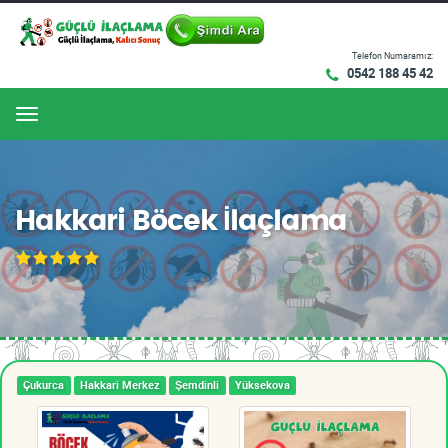
Telefon Numaramız:
0542 188 45 42
Menu
Hakkari Böcek İlaçlama
Çukurca
Hakkari Merkez
Şemdinli
Yüksekova