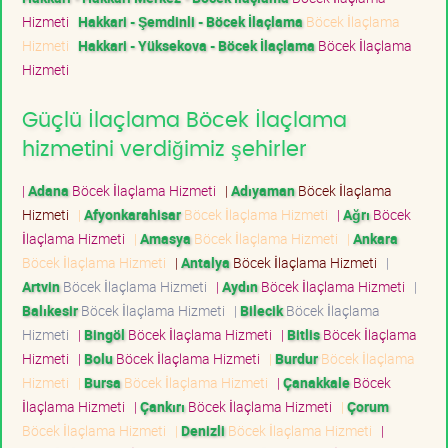
Hizmeti
Hakkari - Şemdinli - Böcek İlaçlama
Böcek İlaçlama
Hizmeti
Hakkari - Yüksekova - Böcek İlaçlama
Böcek İlaçlama
Hizmeti
Güçlü İlaçlama Böcek İlaçlama
hizmetini verdiğimiz şehirler
|
Adana
Böcek İlaçlama Hizmeti
|
Adıyaman
Böcek İlaçlama
Hizmeti
|
Afyonkarahisar
Böcek İlaçlama Hizmeti
|
Ağrı
Böcek
İlaçlama Hizmeti
|
Amasya
Böcek İlaçlama Hizmeti
|
Ankara
Böcek İlaçlama Hizmeti
|
Antalya
Böcek İlaçlama Hizmeti
|
Artvin
Böcek İlaçlama Hizmeti
|
Aydın
Böcek İlaçlama Hizmeti
|
Balıkesir
Böcek İlaçlama Hizmeti
|
Bilecik
Böcek İlaçlama
Hizmeti
|
Bingöl
Böcek İlaçlama Hizmeti
|
Bitlis
Böcek İlaçlama
Hizmeti
|
Bolu
Böcek İlaçlama Hizmeti
|
Burdur
Böcek İlaçlama
Hizmeti
|
Bursa
Böcek İlaçlama Hizmeti
|
Çanakkale
Böcek
İlaçlama Hizmeti
|
Çankırı
Böcek İlaçlama Hizmeti
|
Çorum
Böcek İlaçlama Hizmeti
|
Denizli
Böcek İlaçlama Hizmeti
|