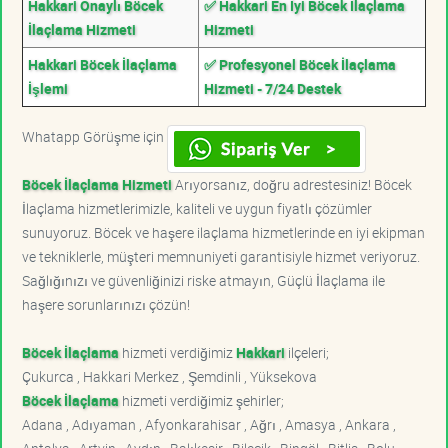
Hakkari Onaylı Böcek
✅ Hakkari En İyi Böcek İlaçlama
İlaçlama Hizmeti
Hizmeti
Hakkari Böcek İlaçlama
✅ Profesyonel Böcek İlaçlama
İşlemi
Hizmeti - 7/24 Destek
Whatapp Görüşme için
Böcek İlaçlama Hizmeti
Arıyorsanız, doğru adrestesiniz! Böcek
İlaçlama hizmetlerimizle, kaliteli ve uygun fiyatlı çözümler
sunuyoruz. Böcek ve haşere ilaçlama hizmetlerinde en iyi ekipman
ve tekniklerle, müşteri memnuniyeti garantisiyle hizmet veriyoruz.
Sağlığınızı ve güvenliğinizi riske atmayın, Güçlü İlaçlama ile
haşere sorunlarınızı çözün!
Böcek İlaçlama
hizmeti verdiğimiz
Hakkari
ilçeleri;
Çukurca , Hakkari Merkez , Şemdinli , Yüksekova
Böcek İlaçlama
hizmeti verdiğimiz şehirler;
Adana , Adıyaman , Afyonkarahisar , Ağrı , Amasya , Ankara ,