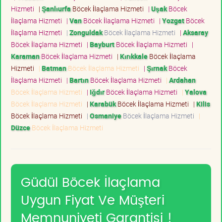
Hizmeti
|
Şanlıurfa
Böcek İlaçlama Hizmeti
|
Uşak
Böcek
İlaçlama Hizmeti
|
Van
Böcek İlaçlama Hizmeti
|
Yozgat
Böcek
İlaçlama Hizmeti
|
Zonguldak
Böcek İlaçlama Hizmeti
|
Aksaray
Böcek İlaçlama Hizmeti
|
Bayburt
Böcek İlaçlama Hizmeti
|
Karaman
Böcek İlaçlama Hizmeti
|
Kırıkkale
Böcek İlaçlama
Hizmeti
|
Batman
Böcek İlaçlama Hizmeti
|
Şırnak
Böcek
İlaçlama Hizmeti
|
Bartın
Böcek İlaçlama Hizmeti
|
Ardahan
Böcek İlaçlama Hizmeti
|
Iğdır
Böcek İlaçlama Hizmeti
|
Yalova
Böcek İlaçlama Hizmeti
|
Karabük
Böcek İlaçlama Hizmeti
|
Kilis
Böcek İlaçlama Hizmeti
|
Osmaniye
Böcek İlaçlama Hizmeti
|
Düzce
Böcek İlaçlama Hizmeti
Güdül Böcek İlaçlama
Uygun Fiyat Ve Müşteri
Memnuniyeti Garantisi !