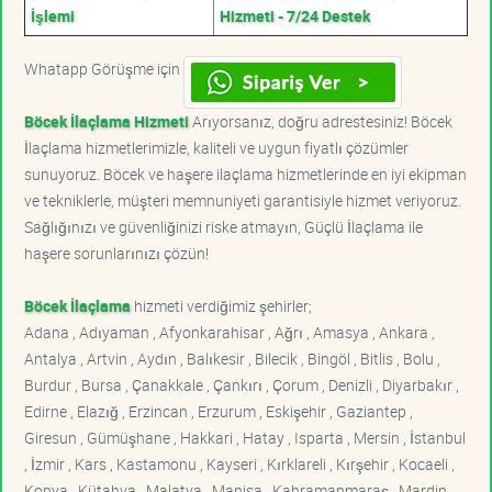
İşlemi
Hizmeti - 7/24 Destek
Whatapp Görüşme için
Böcek İlaçlama Hizmeti
Arıyorsanız, doğru adrestesiniz! Böcek
İlaçlama hizmetlerimizle, kaliteli ve uygun fiyatlı çözümler
sunuyoruz. Böcek ve haşere ilaçlama hizmetlerinde en iyi ekipman
ve tekniklerle, müşteri memnuniyeti garantisiyle hizmet veriyoruz.
Sağlığınızı ve güvenliğinizi riske atmayın, Güçlü İlaçlama ile
haşere sorunlarınızı çözün!
Böcek İlaçlama
hizmeti verdiğimiz şehirler;
Adana , Adıyaman , Afyonkarahisar , Ağrı , Amasya , Ankara ,
Antalya , Artvin , Aydın , Balıkesir , Bilecik , Bingöl , Bitlis , Bolu ,
Burdur , Bursa , Çanakkale , Çankırı , Çorum , Denizli , Diyarbakır ,
Edirne , Elazığ , Erzincan , Erzurum , Eskişehir , Gaziantep ,
Giresun , Gümüşhane , Hakkari , Hatay , Isparta , Mersin , İstanbul
, İzmir , Kars , Kastamonu , Kayseri , Kırklareli , Kırşehir , Kocaeli ,
Konya , Kütahya , Malatya , Manisa , Kahramanmaraş , Mardin ,