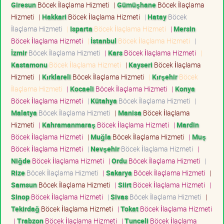
Giresun
Böcek İlaçlama Hizmeti
|
Gümüşhane
Böcek İlaçlama
Hizmeti
|
Hakkari
Böcek İlaçlama Hizmeti
|
Hatay
Böcek
İlaçlama Hizmeti
|
Isparta
Böcek İlaçlama Hizmeti
|
Mersin
Böcek İlaçlama Hizmeti
|
İstanbul
Böcek İlaçlama Hizmeti
|
İzmir
Böcek İlaçlama Hizmeti
|
Kars
Böcek İlaçlama Hizmeti
|
Kastamonu
Böcek İlaçlama Hizmeti
|
Kayseri
Böcek İlaçlama
Hizmeti
|
Kırklareli
Böcek İlaçlama Hizmeti
|
Kırşehir
Böcek
İlaçlama Hizmeti
|
Kocaeli
Böcek İlaçlama Hizmeti
|
Konya
Böcek İlaçlama Hizmeti
|
Kütahya
Böcek İlaçlama Hizmeti
|
Malatya
Böcek İlaçlama Hizmeti
|
Manisa
Böcek İlaçlama
Hizmeti
|
Kahramanmaraş
Böcek İlaçlama Hizmeti
|
Mardin
Böcek İlaçlama Hizmeti
|
Muğla
Böcek İlaçlama Hizmeti
|
Muş
Böcek İlaçlama Hizmeti
|
Nevşehir
Böcek İlaçlama Hizmeti
|
Niğde
Böcek İlaçlama Hizmeti
|
Ordu
Böcek İlaçlama Hizmeti
|
Rize
Böcek İlaçlama Hizmeti
|
Sakarya
Böcek İlaçlama Hizmeti
|
Samsun
Böcek İlaçlama Hizmeti
|
Siirt
Böcek İlaçlama Hizmeti
|
Sinop
Böcek İlaçlama Hizmeti
|
Sivas
Böcek İlaçlama Hizmeti
|
Tekirdağ
Böcek İlaçlama Hizmeti
|
Tokat
Böcek İlaçlama Hizmeti
|
Trabzon
Böcek İlaçlama Hizmeti
|
Tunceli
Böcek İlaçlama