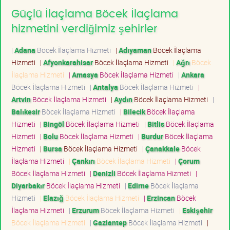
Güçlü İlaçlama Böcek İlaçlama
hizmetini verdiğimiz şehirler
|
Adana
Böcek İlaçlama Hizmeti
|
Adıyaman
Böcek İlaçlama
Hizmeti
|
Afyonkarahisar
Böcek İlaçlama Hizmeti
|
Ağrı
Böcek
İlaçlama Hizmeti
|
Amasya
Böcek İlaçlama Hizmeti
|
Ankara
Böcek İlaçlama Hizmeti
|
Antalya
Böcek İlaçlama Hizmeti
|
Artvin
Böcek İlaçlama Hizmeti
|
Aydın
Böcek İlaçlama Hizmeti
|
Balıkesir
Böcek İlaçlama Hizmeti
|
Bilecik
Böcek İlaçlama
Hizmeti
|
Bingöl
Böcek İlaçlama Hizmeti
|
Bitlis
Böcek İlaçlama
Hizmeti
|
Bolu
Böcek İlaçlama Hizmeti
|
Burdur
Böcek İlaçlama
Hizmeti
|
Bursa
Böcek İlaçlama Hizmeti
|
Çanakkale
Böcek
İlaçlama Hizmeti
|
Çankırı
Böcek İlaçlama Hizmeti
|
Çorum
Böcek İlaçlama Hizmeti
|
Denizli
Böcek İlaçlama Hizmeti
|
Diyarbakır
Böcek İlaçlama Hizmeti
|
Edirne
Böcek İlaçlama
Hizmeti
|
Elazığ
Böcek İlaçlama Hizmeti
|
Erzincan
Böcek
İlaçlama Hizmeti
|
Erzurum
Böcek İlaçlama Hizmeti
|
Eskişehir
Böcek İlaçlama Hizmeti
|
Gaziantep
Böcek İlaçlama Hizmeti
|