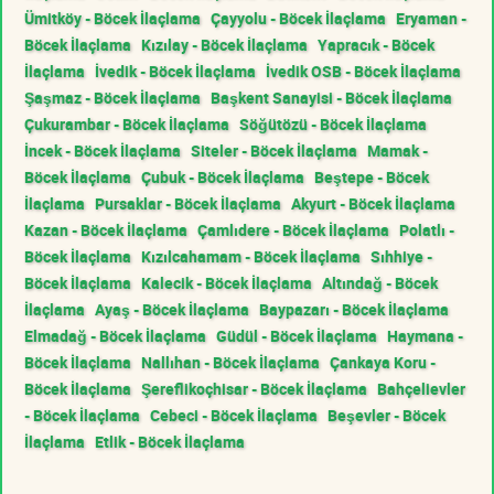
Ümitköy - Böcek İlaçlama
Çayyolu - Böcek İlaçlama
Eryaman -
Böcek İlaçlama
Kızılay - Böcek İlaçlama
Yapracık - Böcek
İlaçlama
İvedik - Böcek İlaçlama
İvedik OSB - Böcek İlaçlama
Şaşmaz - Böcek İlaçlama
Başkent Sanayisi - Böcek İlaçlama
Çukurambar - Böcek İlaçlama
Söğütözü - Böcek İlaçlama
İncek - Böcek İlaçlama
Siteler - Böcek İlaçlama
Mamak -
Böcek İlaçlama
Çubuk - Böcek İlaçlama
Beştepe - Böcek
İlaçlama
Pursaklar - Böcek İlaçlama
Akyurt - Böcek İlaçlama
Kazan - Böcek İlaçlama
Çamlıdere - Böcek İlaçlama
Polatlı -
Böcek İlaçlama
Kızılcahamam - Böcek İlaçlama
Sıhhiye -
Böcek İlaçlama
Kalecik - Böcek İlaçlama
Altındağ - Böcek
İlaçlama
Ayaş - Böcek İlaçlama
Baypazarı - Böcek İlaçlama
Elmadağ - Böcek İlaçlama
Güdül - Böcek İlaçlama
Haymana -
Böcek İlaçlama
Nallıhan - Böcek İlaçlama
Çankaya Koru -
Böcek İlaçlama
Şereflikoçhisar - Böcek İlaçlama
Bahçelievler
- Böcek İlaçlama
Cebeci - Böcek İlaçlama
Beşevler - Böcek
İlaçlama
Etlik - Böcek İlaçlama