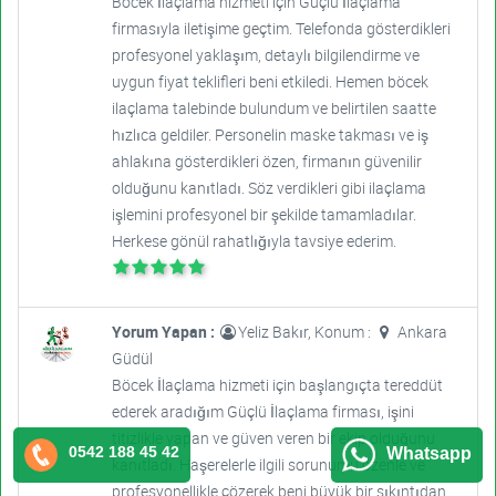
Böcek İlaçlama hizmeti için Güçlü İlaçlama
firmasıyla iletişime geçtim. Telefonda gösterdikleri
profesyonel yaklaşım, detaylı bilgilendirme ve
uygun fiyat teklifleri beni etkiledi. Hemen böcek
ilaçlama talebinde bulundum ve belirtilen saatte
hızlıca geldiler. Personelin maske takması ve iş
ahlakına gösterdikleri özen, firmanın güvenilir
olduğunu kanıtladı. Söz verdikleri gibi ilaçlama
işlemini profesyonel bir şekilde tamamladılar.
Herkese gönül rahatlığıyla tavsiye ederim.
Yorum Yapan :
Yeliz Bakır, Konum :
Ankara
Güdül
Böcek İlaçlama hizmeti için başlangıçta tereddüt
ederek aradığım Güçlü İlaçlama firması, işini
titizlikle yapan ve güven veren bir ekip olduğunu
0542 188 45 42
Whatsapp
kanıtladı. Haşerelerle ilgili sorunumu özenle ve
profesyonellikle çözerek beni büyük bir sıkıntıdan