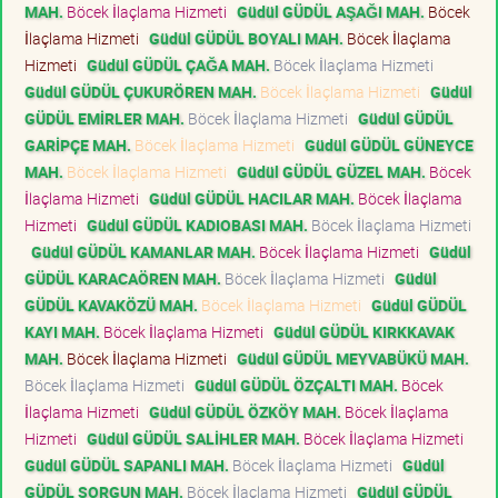
MAH.
Böcek İlaçlama Hizmeti
Güdül GÜDÜL AŞAĞI MAH.
Böcek
İlaçlama Hizmeti
Güdül GÜDÜL BOYALI MAH.
Böcek İlaçlama
Hizmeti
Güdül GÜDÜL ÇAĞA MAH.
Böcek İlaçlama Hizmeti
Güdül GÜDÜL ÇUKURÖREN MAH.
Böcek İlaçlama Hizmeti
Güdül
GÜDÜL EMİRLER MAH.
Böcek İlaçlama Hizmeti
Güdül GÜDÜL
GARİPÇE MAH.
Böcek İlaçlama Hizmeti
Güdül GÜDÜL GÜNEYCE
MAH.
Böcek İlaçlama Hizmeti
Güdül GÜDÜL GÜZEL MAH.
Böcek
İlaçlama Hizmeti
Güdül GÜDÜL HACILAR MAH.
Böcek İlaçlama
Hizmeti
Güdül GÜDÜL KADIOBASI MAH.
Böcek İlaçlama Hizmeti
Güdül GÜDÜL KAMANLAR MAH.
Böcek İlaçlama Hizmeti
Güdül
GÜDÜL KARACAÖREN MAH.
Böcek İlaçlama Hizmeti
Güdül
GÜDÜL KAVAKÖZÜ MAH.
Böcek İlaçlama Hizmeti
Güdül GÜDÜL
KAYI MAH.
Böcek İlaçlama Hizmeti
Güdül GÜDÜL KIRKKAVAK
MAH.
Böcek İlaçlama Hizmeti
Güdül GÜDÜL MEYVABÜKÜ MAH.
Böcek İlaçlama Hizmeti
Güdül GÜDÜL ÖZÇALTI MAH.
Böcek
İlaçlama Hizmeti
Güdül GÜDÜL ÖZKÖY MAH.
Böcek İlaçlama
Hizmeti
Güdül GÜDÜL SALİHLER MAH.
Böcek İlaçlama Hizmeti
Güdül GÜDÜL SAPANLI MAH.
Böcek İlaçlama Hizmeti
Güdül
GÜDÜL SORGUN MAH.
Böcek İlaçlama Hizmeti
Güdül GÜDÜL