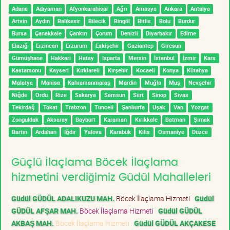
Adana
Adıyaman
Afyonkarahisar
Ağrı
Amasya
Ankara
Antalya
Artvin
Aydın
Balıkesir
Bilecik
Bingöl
Bitlis
Bolu
Burdur
Bursa
Çanakkale
Çankırı
Çorum
Denizli
Diyarbakır
Edirne
Elazığ
Erzincan
Erzurum
Eskişehir
Gaziantep
Giresun
Gümüşhane
Hakkari
Hatay
Isparta
Mersin
İstanbul
İzmir
Kars
Kastamonu
Kayseri
Kırklareli
Kırşehir
Kocaeli
Konya
Kütahya
Malatya
Manisa
Kahramanmaraş
Mardin
Muğla
Muş
Nevşehir
Niğde
Ordu
Rize
Sakarya
Samsun
Siirt
Sinop
Sivas
Tekirdağ
Tokat
Trabzon
Tunceli
Şanlıurfa
Uşak
Van
Yozgat
Zonguldak
Aksaray
Bayburt
Karaman
Kırıkkale
Batman
Şırnak
Bartın
Ardahan
Iğdır
Yalova
Karabük
Kilis
Osmaniye
Düzce
Güçlü İlaçlama Böcek İlaçlama
hizmetini verdiğimiz Güdül Mahalleleri
Güdül GÜDÜL ADALIKUZU MAH.
Böcek İlaçlama Hizmeti
Güdül
GÜDÜL AFŞAR MAH.
Böcek İlaçlama Hizmeti
Güdül GÜDÜL
AKBAŞ MAH.
Böcek İlaçlama Hizmeti
Güdül GÜDÜL AKÇAKESE