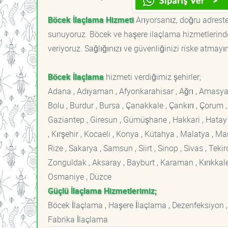
Böcek İlaçlama Hizmeti
Arıyorsanız, doğru adreste
sunuyoruz. Böcek ve haşere ilaçlama hizmetlerinde
veriyoruz. Sağlığınızı ve güvenliğinizi riske atmayı
Böcek İlaçlama
hizmeti verdiğimiz şehirler;
Adana , Adıyaman , Afyonkarahisar , Ağrı , Amasya , An
Bolu , Burdur , Bursa , Çanakkale , Çankırı , Çorum , D
Gaziantep , Giresun , Gümüşhane , Hakkari , Hatay , I
, Kırşehir , Kocaeli , Konya , Kütahya , Malatya , 
Rize , Sakarya , Samsun , Siirt , Sinop , Sivas , Teki
Zonguldak , Aksaray , Bayburt , Karaman , Kırıkkale ,
Osmaniye , Düzce
Güçlü İlaçlama Hizmetlerimiz;
Böcek İlaçlama , Haşere İlaçlama , Dezenfeksiyon ,
Fabrika İlaçlama