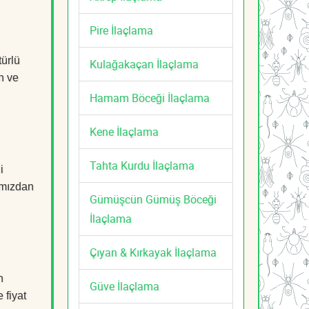
Pire İlaçlama
türlü
Kulağakaçan İlaçlama
n ve
Hamam Böceği İlaçlama
Kene İlaçlama
Tahta Kurdu İlaçlama
i
mızdan
Gümüşcün Gümüş Böceği
İlaçlama
Çıyan & Kırkayak İlaçlama
n
Güve İlaçlama
 fiyat