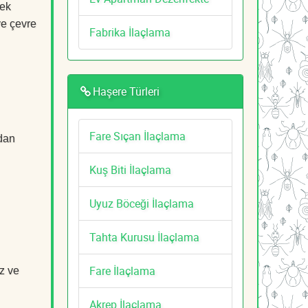
cek
ve çevre
Fabrika İlaçlama
Haşere Türleri
Fare Sıçan İlaçlama
adan
Kuş Biti İlaçlama
Uyuz Böceği İlaçlama
Tahta Kurusu İlaçlama
Fare İlaçlama
z ve
Akrep İlaçlama