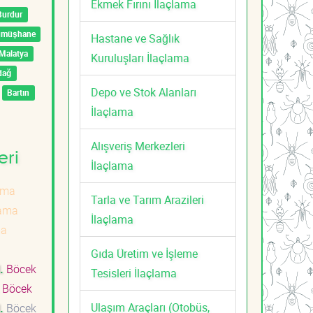
Ekmek Fırını İlaçlama
Burdur
ümüşhane
Hastane ve Sağlık
Malatya
Kuruluşları İlaçlama
dağ
Depo ve Stok Alanları
Bartın
İlaçlama
Alışveriş Merkezleri
eri
İlaçlama
ama
Tarla ve Tarım Arazileri
lama
İlaçlama
ma
Gıda Üretim ve İşleme
.
Böcek
Tesisleri İlaçlama
Böcek
Ulaşım Araçları (Otobüs,
.
Böcek