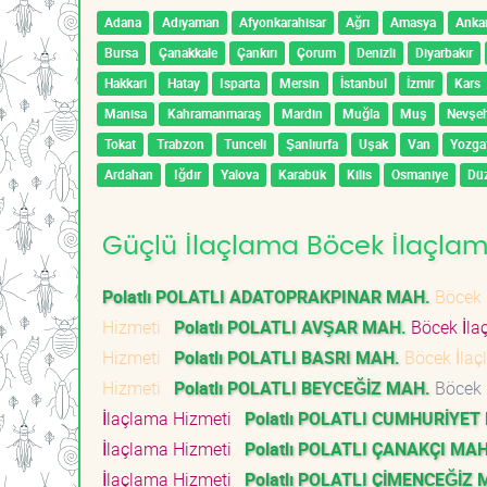
Adana
Adıyaman
Afyonkarahisar
Ağrı
Amasya
Anka
Bursa
Çanakkale
Çankırı
Çorum
Denizli
Diyarbakır
Hakkari
Hatay
Isparta
Mersin
İstanbul
İzmir
Kars
Manisa
Kahramanmaraş
Mardin
Muğla
Muş
Nevşeh
Tokat
Trabzon
Tunceli
Şanlıurfa
Uşak
Van
Yozga
Ardahan
Iğdır
Yalova
Karabük
Kilis
Osmaniye
Dü
Güçlü İlaçlama Böcek İlaçlama
Polatlı POLATLI ADATOPRAKPINAR MAH.
Böcek 
Hizmeti
Polatlı POLATLI AVŞAR MAH.
Böcek İla
Hizmeti
Polatlı POLATLI BASRI MAH.
Böcek İla
Hizmeti
Polatlı POLATLI BEYCEĞİZ MAH.
Böcek 
İlaçlama Hizmeti
Polatlı POLATLI CUMHURİYET
İlaçlama Hizmeti
Polatlı POLATLI ÇANAKÇI MAH
İlaçlama Hizmeti
Polatlı POLATLI ÇİMENCEĞİZ 