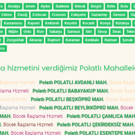
ra
Antalya
Artvin
Aydın
Balıkesir
Bilecik
Bingöl
Bitlis
Bolu
Edirne
Elazığ
Erzincan
Erzurum
Eskişehir
Gaziantep
Giresun
G
Kastamonu
Kayseri
Kırklareli
Kırşehir
Kocaeli
Konya
Kütahya
ir
Niğde
Ordu
Rize
Sakarya
Samsun
Siirt
Sinop
Sivas
Tekir
t
Zonguldak
Aksaray
Bayburt
Karaman
Kırıkkale
Batman
Şırnak
zce
 hizmetini verdiğimiz Polatlı Mahallel
İlaçlama Hizmeti
Polatlı POLATLI AVDANLI MAH.
Böcek İlaçl
çlama Hizmeti
Polatlı POLATLI BABAYAKUP MAH.
Böcek İlaç
çlama Hizmeti
Polatlı POLATLI BEŞKÖPRÜ MAH.
Böcek İlaçla
İlaçlama Hizmeti
Polatlı POLATLI BEYLİKKÖPRÜ MAH.
Böcek
 MAH.
Böcek İlaçlama Hizmeti
Polatlı POLATLI ÇAMLICA MAH
.
Böcek İlaçlama Hizmeti
Polatlı POLATLI ÇEKİRDEKSİZ MAH.
MAH.
Böcek İlaçlama Hizmeti
Polatlı POLATLI ESENTEPE MAH