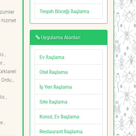
Tespih Böceği İlaçlama
özümler
e hizmet
Uygulama Alanları
s ,
Ev İlaçlama
r ,
ırklareli
Otel İlaçlama
 Ordu ,
İş Yeri İlaçlama
is ,
Site İlaçlama
Konut, Ev İlaçlama
e ,
Restaurant İlaçlama