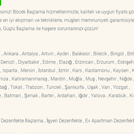
siniz! Böcek İlaçlama hizmetlerimizle, kaliteli ve uygun fiyatlı ç
 en iyi ekipman ve tekniklerle, müşteri memnuniyeti garantisiyl
n, Güçlü İlaçlama ile haşere sorunlarınızı çözün!
kara , Antalya , Artvin , Aydın , Balıkesir , Bilecik , Bingöl , Bitli
enizli , Diyarbakır , Edirne , Elazığ , Erzincan , Erzurum , Eskişehi
sparta , Mersin , İstanbul , İzmir , Kars , Kastamonu , Kayseri , K
Manisa , Kahramanmaraş , Mardin , Muğla , Muş , Nevşehir , Niğde ,
rdağ , Tokat , Trabzon , Tunceli , Şanlıurfa , Uşak , Van , Yozgat ,
 Batman , Şırnak , Bartın , Ardahan , Iğdır , Yalova , Karabük , Kil
 Dezenfekte İlaçlama , İşyeri Dezenfekte , Ev Apartman Dezenfekt