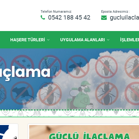
Telefon Numaramız:
Eposta Adresimiz :
0542 188 45 42
gucluilac
HAŞERE TÜRLERİ
UYGULAMA ALANLARI
İŞLEMLE
laçlama