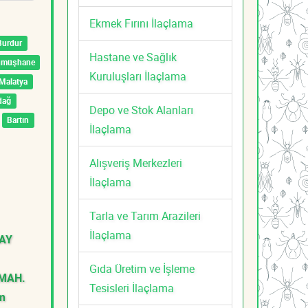
Ekmek Fırını İlaçlama
Burdur
Hastane ve Sağlık
ümüşhane
Kuruluşları İlaçlama
Malatya
dağ
Depo ve Stok Alanları
Bartın
İlaçlama
Alışveriş Merkezleri
İlaçlama
Tarla ve Tarım Arazileri
İlaçlama
AY
Gıda Üretim ve İşleme
 MAH.
Tesisleri İlaçlama
m