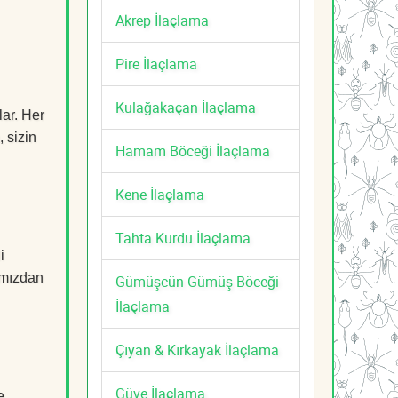
Akrep İlaçlama
Pire İlaçlama
Kulağakaçan İlaçlama
lar. Her
, sizin
Hamam Böceği İlaçlama
Kene İlaçlama
Tahta Kurdu İlaçlama
i
mızdan
Gümüşcün Gümüş Böceği
İlaçlama
Çıyan & Kırkayak İlaçlama
Güve İlaçlama
e,