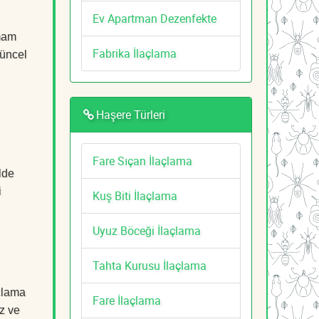
Ev Apartman Dezenfekte
amam
Fabrika İlaçlama
güncel
Haşere Türleri
Fare Sıçan İlaçlama
lde
i
Kuş Biti İlaçlama
Uyuz Böceği İlaçlama
Tahta Kurusu İlaçlama
çlama
Fare İlaçlama
z ve