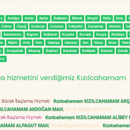
ra
Antalya
Artvin
Aydın
Balıkesir
Bilecik
Bingöl
Bitlis
Bolu
Edirne
Elazığ
Erzincan
Erzurum
Eskişehir
Gaziantep
Giresun
G
Kastamonu
Kayseri
Kırklareli
Kırşehir
Kocaeli
Konya
Kütahya
ir
Niğde
Ordu
Rize
Sakarya
Samsun
Siirt
Sinop
Sivas
Tekir
t
Zonguldak
Aksaray
Bayburt
Karaman
Kırıkkale
Batman
Şırnak
zce
a hizmetini verdiğimiz Kızılcahamam
.
Böcek İlaçlama Hizmeti
Kızılcahamam KIZILCAHAMAM AKÇ
IZILCAHAMAM AKDOĞAN MAH.
Böcek İlaçlama Hizmeti
ek İlaçlama Hizmeti
Kızılcahamam KIZILCAHAMAM ALİBEY
AHAMAM ALPAGUT MAH.
Böcek İlaçlama Hizmeti
Kızılcahama