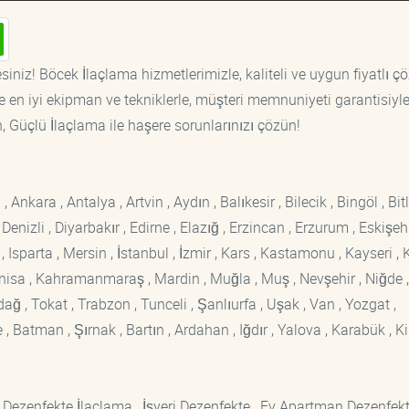
siniz! Böcek İlaçlama hizmetlerimizle, kaliteli ve uygun fiyatlı ç
 en iyi ekipman ve tekniklerle, müşteri memnuniyeti garantisiyl
n, Güçlü İlaçlama ile haşere sorunlarınızı çözün!
kara , Antalya , Artvin , Aydın , Balıkesir , Bilecik , Bingöl , Bitli
enizli , Diyarbakır , Edirne , Elazığ , Erzincan , Erzurum , Eskişehi
sparta , Mersin , İstanbul , İzmir , Kars , Kastamonu , Kayseri , K
Manisa , Kahramanmaraş , Mardin , Muğla , Muş , Nevşehir , Niğde ,
rdağ , Tokat , Trabzon , Tunceli , Şanlıurfa , Uşak , Van , Yozgat ,
 Batman , Şırnak , Bartın , Ardahan , Iğdır , Yalova , Karabük , Kil
 Dezenfekte İlaçlama , İşyeri Dezenfekte , Ev Apartman Dezenfekt