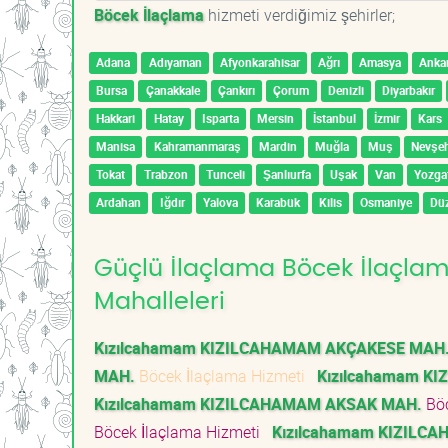
Böcek İlaçlama
hizmeti verdiğimiz şehirler;
Adana
Adıyaman
Afyonkarahisar
Ağrı
Amasya
Anka
Bursa
Çanakkale
Çankırı
Çorum
Denizli
Diyarbakır
Hakkari
Hatay
Isparta
Mersin
İstanbul
İzmir
Kars
Manisa
Kahramanmaraş
Mardin
Muğla
Muş
Nevşeh
Tokat
Trabzon
Tunceli
Şanlıurfa
Uşak
Van
Yozga
Ardahan
Iğdır
Yalova
Karabük
Kilis
Osmaniye
Dü
Güçlü İlaçlama Böcek İlaçlam
Mahalleleri
Kızılcahamam KIZILCAHAMAM AKÇAKESE MAH
MAH.
Böcek İlaçlama Hizmeti
Kızılcahamam K
Kızılcahamam KIZILCAHAMAM AKSAK MAH.
Böc
Böcek İlaçlama Hizmeti
Kızılcahamam KIZILC