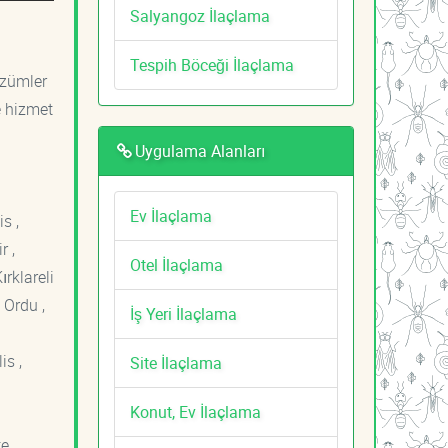
Salyangoz İlaçlama
Tespih Böceği İlaçlama
özümler
e hizmet
Uygulama Alanları
Ev İlaçlama
s ,
r ,
Otel İlaçlama
ırklareli
 Ordu ,
İş Yeri İlaçlama
is ,
Site İlaçlama
Konut, Ev İlaçlama
e ,