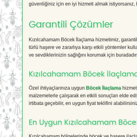
güvenliğiniz için en iyi hizmeti almak istiyorsanız, 
Garantili Çözümler
Kızılcahamam Böcek İlaçlama hizmetimiz, garantili
türlü haşere ve zararlıya karşı etkili yöntemler kul
ve sevdiklerinizin sağlığını korumak için buradadır
Kızılcahamam Böcek İlaçlama 
Özel ihtiyaçlarınıza uygun
Böcek İlaçlama
hizmetl
malzemelerle çalışarak en etkili sonuçları elde edi
irtibata geçebilir, en uygun fiyat teklifini alabilirsini
En Uygun Kızılcahamam Böcek
Kızılcahamam bölgelerinde böcek ve haşere ilaçla