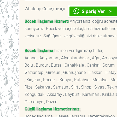
Whatapp Görüşme için
Böcek İlaçlama Hizmeti
Arıyorsanız, doğru adreste
sunuyoruz. Böcek ve haşere ilaçlama hizmetlerinde
veriyoruz. Sağlığınızı ve güvenliğinizi riske atmayı
Böcek İlaçlama
hizmeti verdiğimiz şehirler;
Adana , Adıyaman , Afyonkarahisar , Ağrı , Amasya , An
Bolu , Burdur , Bursa , Çanakkale , Çankırı , Çorum , D
Gaziantep , Giresun , Gümüşhane , Hakkari , Hatay , I
, Kırşehir , Kocaeli , Konya , Kütahya , Malatya , 
Rize , Sakarya , Samsun , Siirt , Sinop , Sivas , Teki
Zonguldak , Aksaray , Bayburt , Karaman , Kırıkkale ,
Osmaniye , Düzce
Güçlü İlaçlama Hizmetlerimiz;
Böcek İlaçlama , Haşere İlaçlama , Dezenfeksiyon ,