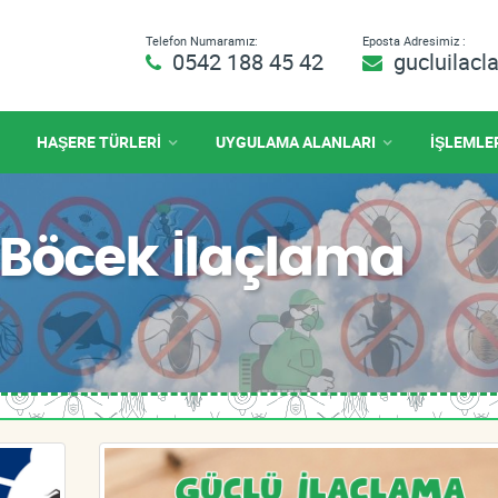
Telefon Numaramız:
Eposta Adresimiz :
0542 188 45 42
gucluilac
HAŞERE TÜRLERİ
UYGULAMA ALANLARI
İŞLEMLE
Böcek İlaçlama