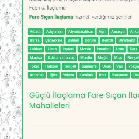
Fabrika İlaçlama
Fare Sıçan İlaçlama
hizmeti verdiğimiz şehirler;
Adana
Adıyaman
Afyonkarahisar
Ağrı
Amasya
Anka
Bursa
Çanakkale
Çankırı
Çorum
Denizli
Diyarbakır
Hakkari
Hatay
Isparta
Mersin
İstanbul
İzmir
Kars
Manisa
Kahramanmaraş
Mardin
Muğla
Muş
Nevşeh
Tokat
Trabzon
Tunceli
Şanlıurfa
Uşak
Van
Yozga
Ardahan
Iğdır
Yalova
Karabük
Kilis
Osmaniye
Dü
Güçlü İlaçlama Fare Sıçan İla
Mahalleleri