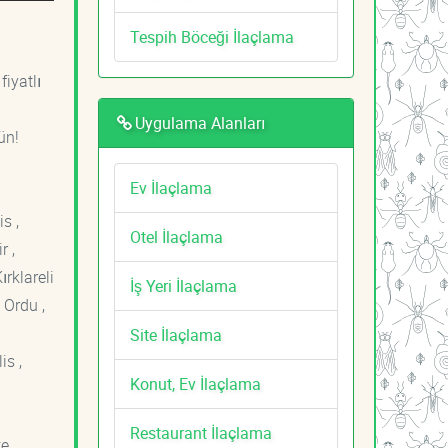
Tespih Böceği İlaçlama
fiyatlı
Uygulama Alanları
ün!
Ev İlaçlama
s ,
Otel İlaçlama
r ,
ırklareli
İş Yeri İlaçlama
 Ordu ,
Site İlaçlama
is ,
Konut, Ev İlaçlama
Restaurant İlaçlama
e ,