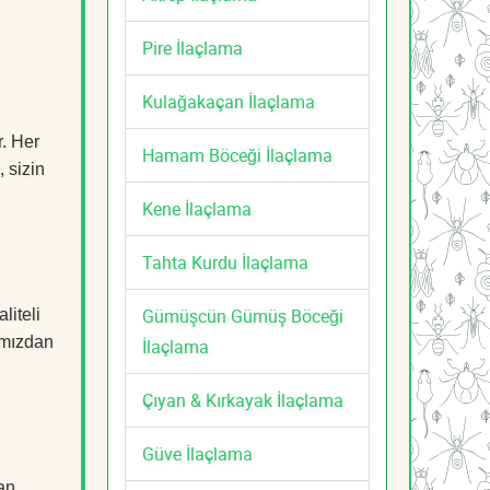
Pire İlaçlama
Kulağakaçan İlaçlama
r. Her
Hamam Böceği İlaçlama
, sizin
Kene İlaçlama
Tahta Kurdu İlaçlama
Gümüşcün Gümüş Böceği
liteli
mızdan
İlaçlama
Çıyan & Kırkayak İlaçlama
Güve İlaçlama
an