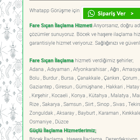
Whatapp Görüşme için
Fare Sıçan İlaçlama Hizmeti
Arıyorsanız, doğru adr
çözümler sunuyoruz. Böcek ve haşere ilaçlama hizm
garantisiyle hizmet veriyoruz. Sağlığınızı ve güvenl
Fare Sıçan İlaçlama
hizmeti verdiğimiz şehirler;
Adana , Adıyaman , Afyonkarahisar , Ağrı , Amasya , An
Bolu , Burdur , Bursa , Çanakkale , Çankırı , Çorum , D
Gaziantep , Giresun , Gümüşhane , Hakkari , Hatay , I
, Kırşehir , Kocaeli , Konya , Kütahya , Malatya , 
Rize , Sakarya , Samsun , Siirt , Sinop , Sivas , Teki
Zonguldak , Aksaray , Bayburt , Karaman , Kırıkkale ,
Osmaniye , Düzce
Güçlü İlaçlama Hizmetlerimiz;
Böcek İlaçlama , Haşere İlaçlama , Dezenfeksiyon ,