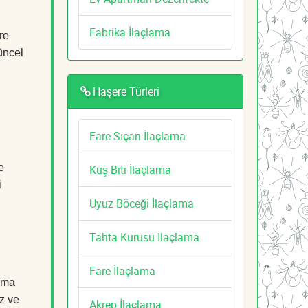
Fabrika İlaçlama
re
üncel
Haşere Türleri
Fare Sıçan İlaçlama
e
Kuş Biti İlaçlama
i
Uyuz Böceği İlaçlama
Tahta Kurusu İlaçlama
Fare İlaçlama
lama
z ve
Akrep İlaçlama