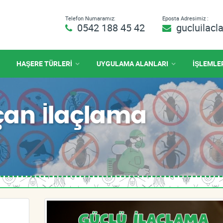
Telefon Numaramız:
Eposta Adresimiz :
0542 188 45 42
gucluilac
HAŞERE TÜRLERİ
UYGULAMA ALANLARI
İŞLEMLE
ıçan İlaçlama