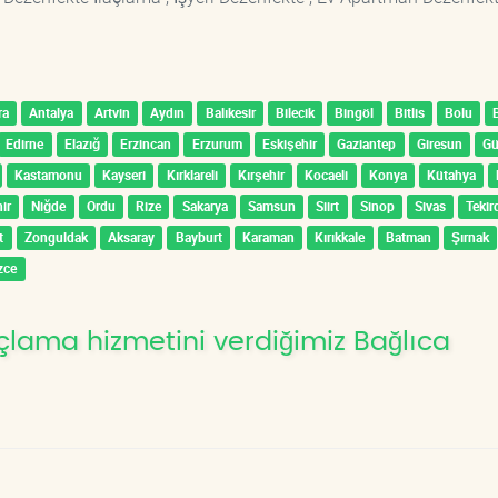
ra
Antalya
Artvin
Aydın
Balıkesir
Bilecik
Bingöl
Bitlis
Bolu
Edirne
Elazığ
Erzincan
Erzurum
Eskişehir
Gaziantep
Giresun
G
Kastamonu
Kayseri
Kırklareli
Kırşehir
Kocaeli
Konya
Kütahya
ir
Niğde
Ordu
Rize
Sakarya
Samsun
Siirt
Sinop
Sivas
Tekir
t
Zonguldak
Aksaray
Bayburt
Karaman
Kırıkkale
Batman
Şırnak
zce
çlama hizmetini verdiğimiz Bağlıca