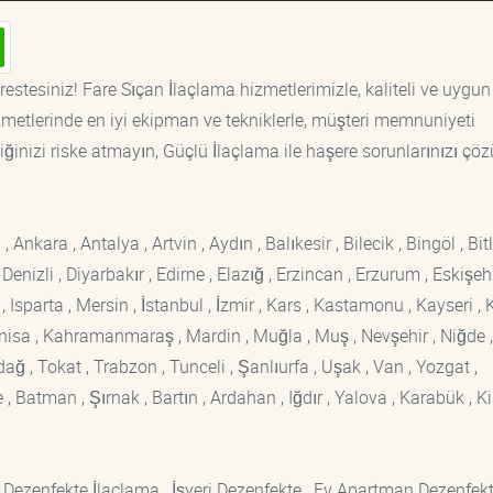
estesiniz! Fare Sıçan İlaçlama hizmetlerimizle, kaliteli ve uygun 
etlerinde en iyi ekipman ve tekniklerle, müşteri memnuniyeti
iğinizi riske atmayın, Güçlü İlaçlama ile haşere sorunlarınızı çöz
kara , Antalya , Artvin , Aydın , Balıkesir , Bilecik , Bingöl , Bitli
enizli , Diyarbakır , Edirne , Elazığ , Erzincan , Erzurum , Eskişehi
sparta , Mersin , İstanbul , İzmir , Kars , Kastamonu , Kayseri , K
Manisa , Kahramanmaraş , Mardin , Muğla , Muş , Nevşehir , Niğde ,
rdağ , Tokat , Trabzon , Tunceli , Şanlıurfa , Uşak , Van , Yozgat ,
 Batman , Şırnak , Bartın , Ardahan , Iğdır , Yalova , Karabük , Kil
 Dezenfekte İlaçlama , İşyeri Dezenfekte , Ev Apartman Dezenfekt