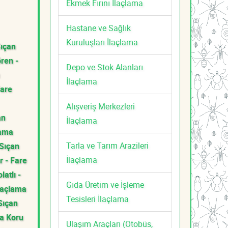
Ekmek Fırını İlaçlama
Hastane ve Sağlık
Kuruluşları İlaçlama
Sıçan
ren -
Depo ve Stok Alanları
İlaçlama
Fare
Alışveriş Merkezleri
an
İlaçlama
lama
Tarla ve Tarım Arazileri
 Sıçan
İlaçlama
r - Fare
latlı -
Gıda Üretim ve İşleme
İlaçlama
Tesisleri İlaçlama
Sıçan
a Koru
Ulaşım Araçları (Otobüs,