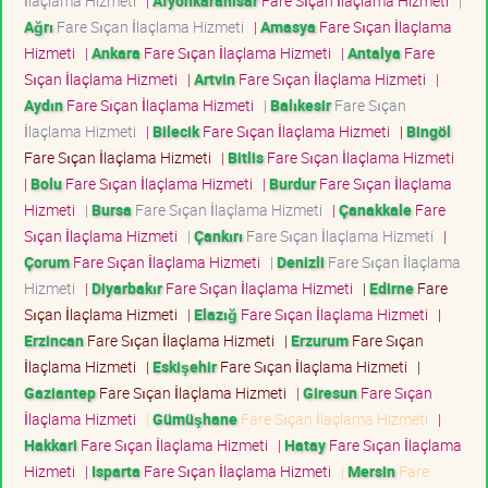
İlaçlama Hizmeti
|
Afyonkarahisar
Fare Sıçan İlaçlama Hizmeti
|
Ağrı
Fare Sıçan İlaçlama Hizmeti
|
Amasya
Fare Sıçan İlaçlama
Hizmeti
|
Ankara
Fare Sıçan İlaçlama Hizmeti
|
Antalya
Fare
Sıçan İlaçlama Hizmeti
|
Artvin
Fare Sıçan İlaçlama Hizmeti
|
Aydın
Fare Sıçan İlaçlama Hizmeti
|
Balıkesir
Fare Sıçan
İlaçlama Hizmeti
|
Bilecik
Fare Sıçan İlaçlama Hizmeti
|
Bingöl
Fare Sıçan İlaçlama Hizmeti
|
Bitlis
Fare Sıçan İlaçlama Hizmeti
|
Bolu
Fare Sıçan İlaçlama Hizmeti
|
Burdur
Fare Sıçan İlaçlama
Hizmeti
|
Bursa
Fare Sıçan İlaçlama Hizmeti
|
Çanakkale
Fare
Sıçan İlaçlama Hizmeti
|
Çankırı
Fare Sıçan İlaçlama Hizmeti
|
Çorum
Fare Sıçan İlaçlama Hizmeti
|
Denizli
Fare Sıçan İlaçlama
Hizmeti
|
Diyarbakır
Fare Sıçan İlaçlama Hizmeti
|
Edirne
Fare
Sıçan İlaçlama Hizmeti
|
Elazığ
Fare Sıçan İlaçlama Hizmeti
|
Erzincan
Fare Sıçan İlaçlama Hizmeti
|
Erzurum
Fare Sıçan
İlaçlama Hizmeti
|
Eskişehir
Fare Sıçan İlaçlama Hizmeti
|
Gaziantep
Fare Sıçan İlaçlama Hizmeti
|
Giresun
Fare Sıçan
İlaçlama Hizmeti
|
Gümüşhane
Fare Sıçan İlaçlama Hizmeti
|
Hakkari
Fare Sıçan İlaçlama Hizmeti
|
Hatay
Fare Sıçan İlaçlama
Hizmeti
|
Isparta
Fare Sıçan İlaçlama Hizmeti
|
Mersin
Fare