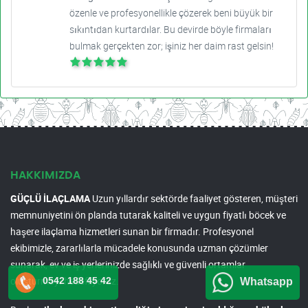
özenle ve profesyonellikle çözerek beni büyük bir
sıkıntıdan kurtardılar. Bu devirde böyle firmaları
bulmak gerçekten zor; işiniz her daim rast gelsin!
HAKKIMIZDA
GÜÇLÜ İLAÇLAMA
Uzun yıllardır sektörde faaliyet gösteren, müşteri
memnuniyetini ön planda tutarak kaliteli ve uygun fiyatlı böcek ve
haşere ilaçlama hizmetleri sunan bir firmadır. Profesyonel
ekibimizle, zararlılarla mücadele konusunda uzman çözümler
sunarak, ev ve iş yerlerinizde sağlıklı ve güvenli ortamlar
oluşturmayı hedefliyoruz.
0542 188 45 42
Whatsapp