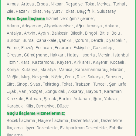
Almus , Artova , Erbaa , Niksar , Reşadiye , Tokat Merkez , Turhal ,
Zile , Pazar / Tokat , Yeşilyurt / Tokat , Başçiftlik , Sulusaray
Fare Sıçan İlaçlama
hizmeti verdiğimiz şehirler;
Adana , Adıyaman , Afyonkarahisar , Ağrı , Amasya , Ankara ,
Antalya , Artvin , Aydın , Balıkesir , Bilecik , Bingöl , Bitlis , Bolu ,
Burdur , Bursa , Çanakkale , Çankırı , Çorum , Denizli , Diyarbakır ,
Edirne , Elazığ , Erzincan , Erzurum , Eskişehir , Gaziantep ,
Giresun , Gümüşhane , Hakkari , Hatay , Isparta , Mersin , İstanbul
, İzmir , Kars , Kastamonu , Kayseri , Kırklareli , Kırşehir , Kocaeli ,
Konya , Kütahya , Malatya , Manisa , Kahramanmaraş , Mardin ,
Muğla , Muş , Nevşehir , Niğde , Ordu , Rize , Sakarya , Samsun ,
Siirt , Sinop , Sivas , Tekirdağ , Tokat , Trabzon , Tunceli , Şanlıurfa ,
Uşak , Van , Yozgat , Zonguldak , Aksaray , Bayburt , Karaman ,
Kırıkkale , Batman , Şırnak , Bartın , Ardahan , Iğdır , Yalova ,
Karabük , Kilis , Osmaniye , Düzce
Güçlü İlaçlama Hizmetlerimiz;
Böcek İlaçlama , Haşere İlaçlama , Dezenfeksiyon , Dezenfekte
İlaçlama , İşyeri Dezenfekte , Ev Apartman Dezenfekte , Fabrika
İlaçlama