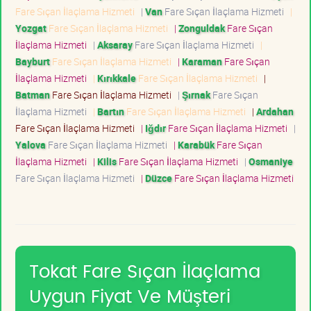
Fare Sıçan İlaçlama Hizmeti
|
Van
Fare Sıçan İlaçlama Hizmeti
|
Yozgat
Fare Sıçan İlaçlama Hizmeti
|
Zonguldak
Fare Sıçan
İlaçlama Hizmeti
|
Aksaray
Fare Sıçan İlaçlama Hizmeti
|
Bayburt
Fare Sıçan İlaçlama Hizmeti
|
Karaman
Fare Sıçan
İlaçlama Hizmeti
|
Kırıkkale
Fare Sıçan İlaçlama Hizmeti
|
Batman
Fare Sıçan İlaçlama Hizmeti
|
Şırnak
Fare Sıçan
İlaçlama Hizmeti
|
Bartın
Fare Sıçan İlaçlama Hizmeti
|
Ardahan
Fare Sıçan İlaçlama Hizmeti
|
Iğdır
Fare Sıçan İlaçlama Hizmeti
|
Yalova
Fare Sıçan İlaçlama Hizmeti
|
Karabük
Fare Sıçan
İlaçlama Hizmeti
|
Kilis
Fare Sıçan İlaçlama Hizmeti
|
Osmaniye
Fare Sıçan İlaçlama Hizmeti
|
Düzce
Fare Sıçan İlaçlama Hizmeti
Tokat Fare Sıçan İlaçlama
Uygun Fiyat Ve Müşteri