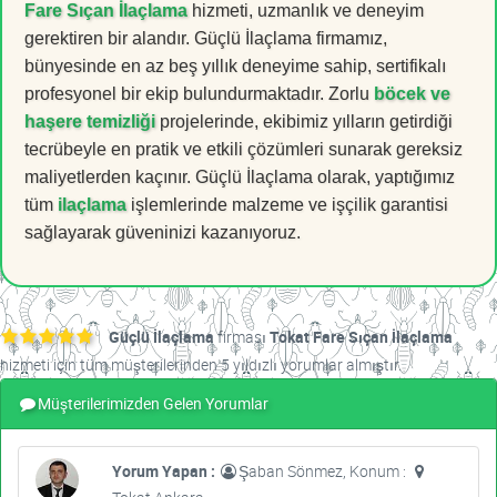
Fare Sıçan İlaçlama
hizmeti, uzmanlık ve deneyim
gerektiren bir alandır. Güçlü İlaçlama firmamız,
bünyesinde en az beş yıllık deneyime sahip, sertifikalı
profesyonel bir ekip bulundurmaktadır. Zorlu
böcek ve
haşere temizliği
projelerinde, ekibimiz yılların getirdiği
tecrübeyle en pratik ve etkili çözümleri sunarak gereksiz
maliyetlerden kaçınır. Güçlü İlaçlama olarak, yaptığımız
tüm
ilaçlama
işlemlerinde malzeme ve işçilik garantisi
sağlayarak güveninizi kazanıyoruz.
Güçlü İlaçlama
firması
Tokat Fare Sıçan İlaçlama
hizmeti için tüm müşterilerinden 5 yıldızlı yorumlar almıştır.
Müşterilerimizden Gelen Yorumlar
Yorum Yapan :
Şaban Sönmez, Konum :