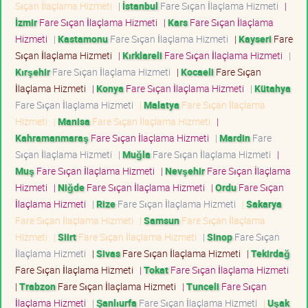
Sıçan İlaçlama Hizmeti
|
İstanbul
Fare Sıçan İlaçlama Hizmeti
|
İzmir
Fare Sıçan İlaçlama Hizmeti
|
Kars
Fare Sıçan İlaçlama
Hizmeti
|
Kastamonu
Fare Sıçan İlaçlama Hizmeti
|
Kayseri
Fare
Sıçan İlaçlama Hizmeti
|
Kırklareli
Fare Sıçan İlaçlama Hizmeti
|
Kırşehir
Fare Sıçan İlaçlama Hizmeti
|
Kocaeli
Fare Sıçan
İlaçlama Hizmeti
|
Konya
Fare Sıçan İlaçlama Hizmeti
|
Kütahya
Fare Sıçan İlaçlama Hizmeti
|
Malatya
Fare Sıçan İlaçlama
Hizmeti
|
Manisa
Fare Sıçan İlaçlama Hizmeti
|
Kahramanmaraş
Fare Sıçan İlaçlama Hizmeti
|
Mardin
Fare
Sıçan İlaçlama Hizmeti
|
Muğla
Fare Sıçan İlaçlama Hizmeti
|
Muş
Fare Sıçan İlaçlama Hizmeti
|
Nevşehir
Fare Sıçan İlaçlama
Hizmeti
|
Niğde
Fare Sıçan İlaçlama Hizmeti
|
Ordu
Fare Sıçan
İlaçlama Hizmeti
|
Rize
Fare Sıçan İlaçlama Hizmeti
|
Sakarya
Fare Sıçan İlaçlama Hizmeti
|
Samsun
Fare Sıçan İlaçlama
Hizmeti
|
Siirt
Fare Sıçan İlaçlama Hizmeti
|
Sinop
Fare Sıçan
İlaçlama Hizmeti
|
Sivas
Fare Sıçan İlaçlama Hizmeti
|
Tekirdağ
Fare Sıçan İlaçlama Hizmeti
|
Tokat
Fare Sıçan İlaçlama Hizmeti
|
Trabzon
Fare Sıçan İlaçlama Hizmeti
|
Tunceli
Fare Sıçan
İlaçlama Hizmeti
|
Şanlıurfa
Fare Sıçan İlaçlama Hizmeti
|
Uşak