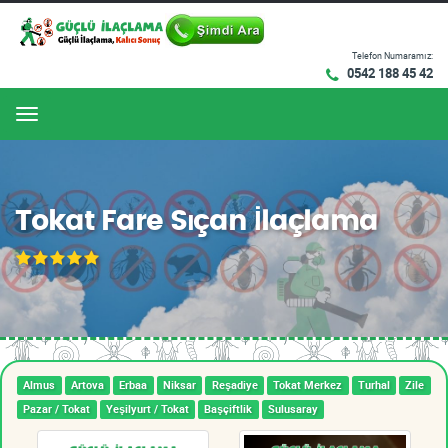
Telefon Numaramız:
0542 188 45 42
Menu
Tokat Fare Sıçan İlaçlama
Almus
Artova
Erbaa
Niksar
Reşadiye
Tokat Merkez
Turhal
Zile
Pazar / Tokat
Yeşilyurt / Tokat
Başçiftlik
Sulusaray