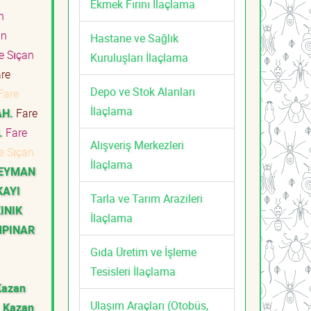
Ekmek Fırını İlaçlama
n
an
Hastane ve Sağlık
e Sıçan
Kuruluşları İlaçlama
re
Depo ve Stok Alanları
Fare
İlaçlama
AH.
Fare
.
Fare
Alışveriş Merkezleri
e Sıçan
İlaçlama
LEYMAN
KAYI
Tarla ve Tarım Arazileri
INIK
İlaçlama
MPINAR
Gıda Üretim ve İşleme
Tesisleri İlaçlama
Kazan
Ulaşım Araçları (Otobüs,
Kazan