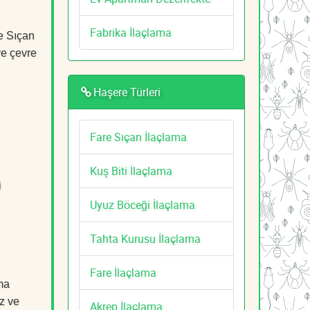
Fabrika İlaçlama
re Sıçan
ve çevre
Haşere Türleri
Fare Sıçan İlaçlama
Kuş Biti İlaçlama
i
Uyuz Böceği İlaçlama
Tahta Kurusu İlaçlama
Fare İlaçlama
ma
z ve
Akrep İlaçlama