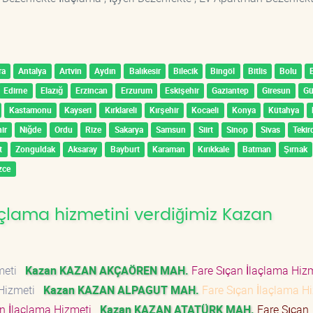
ra
Antalya
Artvin
Aydın
Balıkesir
Bilecik
Bingöl
Bitlis
Bolu
Edirne
Elazığ
Erzincan
Erzurum
Eskişehir
Gaziantep
Giresun
G
Kastamonu
Kayseri
Kırklareli
Kırşehir
Kocaeli
Konya
Kütahya
ir
Niğde
Ordu
Rize
Sakarya
Samsun
Siirt
Sinop
Sivas
Tekir
t
Zonguldak
Aksaray
Bayburt
Karaman
Kırıkkale
Batman
Şırnak
zce
çlama hizmetini verdiğimiz Kazan
zmeti
Kazan KAZAN AKÇAÖREN MAH.
Fare Sıçan İlaçlama Hi
 Hizmeti
Kazan KAZAN ALPAGUT MAH.
Fare Sıçan İlaçlama H
n İlaçlama Hizmeti
Kazan KAZAN ATATÜRK MAH.
Fare Sıçan