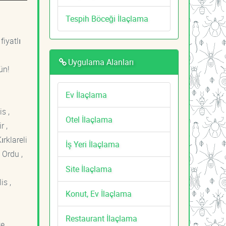
Tespih Böceği İlaçlama
fiyatlı
Uygulama Alanları
ün!
Ev İlaçlama
s ,
Otel İlaçlama
r ,
ırklareli
İş Yeri İlaçlama
 Ordu ,
Site İlaçlama
is ,
Konut, Ev İlaçlama
Restaurant İlaçlama
e ,