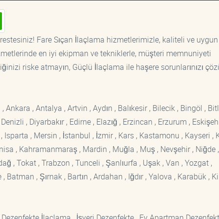
estesiniz! Fare Sıçan İlaçlama hizmetlerimizle, kaliteli ve uygun 
etlerinde en iyi ekipman ve tekniklerle, müşteri memnuniyeti
iğinizi riske atmayın, Güçlü İlaçlama ile haşere sorunlarınızı çöz
kara , Antalya , Artvin , Aydın , Balıkesir , Bilecik , Bingöl , Bitli
enizli , Diyarbakır , Edirne , Elazığ , Erzincan , Erzurum , Eskişehi
sparta , Mersin , İstanbul , İzmir , Kars , Kastamonu , Kayseri , K
Manisa , Kahramanmaraş , Mardin , Muğla , Muş , Nevşehir , Niğde ,
rdağ , Tokat , Trabzon , Tunceli , Şanlıurfa , Uşak , Van , Yozgat ,
 Batman , Şırnak , Bartın , Ardahan , Iğdır , Yalova , Karabük , Kil
 Dezenfekte İlaçlama , İşyeri Dezenfekte , Ev Apartman Dezenfekt