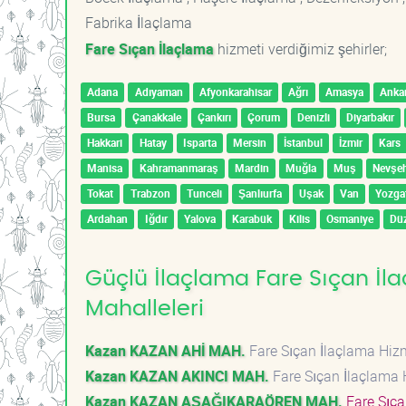
Fabrika İlaçlama
Fare Sıçan İlaçlama
hizmeti verdiğimiz şehirler;
Adana
Adıyaman
Afyonkarahisar
Ağrı
Amasya
Anka
Bursa
Çanakkale
Çankırı
Çorum
Denizli
Diyarbakır
Hakkari
Hatay
Isparta
Mersin
İstanbul
İzmir
Kars
Manisa
Kahramanmaraş
Mardin
Muğla
Muş
Nevşeh
Tokat
Trabzon
Tunceli
Şanlıurfa
Uşak
Van
Yozga
Ardahan
Iğdır
Yalova
Karabük
Kilis
Osmaniye
Dü
Güçlü İlaçlama Fare Sıçan İla
Mahalleleri
Kazan KAZAN AHİ MAH.
Fare Sıçan İlaçlama Hi
Kazan KAZAN AKINCI MAH.
Fare Sıçan İlaçlama
Kazan KAZAN AŞAĞIKARAÖREN MAH.
Fare Sıça