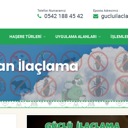
Telefon Numaramız:
Eposta Adresimiz :
0542 188 45 42
gucluilac
HAŞERE TÜRLERİ
UYGULAMA ALANLARI
İŞLEMLE
an İlaçlama