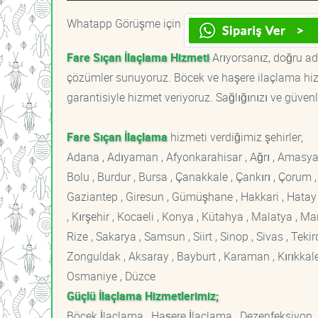
Whatapp Görüşme için
Fare Sıçan İlaçlama Hizmeti
Arıyorsanız, doğru adr
çözümler sunuyoruz. Böcek ve haşere ilaçlama hizm
garantisiyle hizmet veriyoruz. Sağlığınızı ve güvenl
Fare Sıçan İlaçlama
hizmeti verdiğimiz şehirler;
Adana , Adıyaman , Afyonkarahisar , Ağrı , Amasya , An
Bolu , Burdur , Bursa , Çanakkale , Çankırı , Çorum , D
Gaziantep , Giresun , Gümüşhane , Hakkari , Hatay , I
, Kırşehir , Kocaeli , Konya , Kütahya , Malatya , 
Rize , Sakarya , Samsun , Siirt , Sinop , Sivas , Teki
Zonguldak , Aksaray , Bayburt , Karaman , Kırıkkale ,
Osmaniye , Düzce
Güçlü İlaçlama Hizmetlerimiz;
Böcek İlaçlama , Haşere İlaçlama , Dezenfeksiyon ,