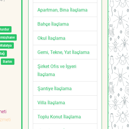
Apartman, Bina İlaçlama
Bahçe İlaçlama
Burdur
Okul İlaçlama
ümüşhane
Malatya
Gemi, Tekne, Yat İlaçlama
dağ
Bartın
Şirket Ofis ve İşyeri
İlaçlama
Şantiye İlaçlama
Villa İlaçlama
zmeti
Toplu Konut İlaçlama
izmeti