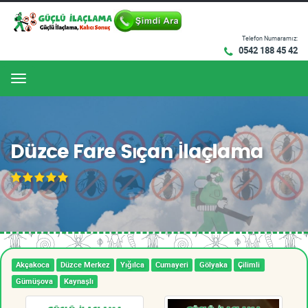
Telefon Numaramız:
0542 188 45 42
Menu
Düzce Fare Sıçan İlaçlama
Akçakoca
Düzce Merkez
Yığılca
Cumayeri
Gölyaka
Çilimli
Gümüşova
Kaynaşlı