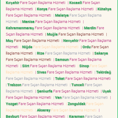
Kırşehir
Fare Sıçan İlaçlama Hizmeti
|
Kocaeli
Fare Sıçan
İlaçlama Hizmeti
|
Konya
Fare Sıçan İlaçlama Hizmeti
|
Kütahya
Fare Sıçan İlaçlama Hizmeti
|
Malatya
Fare Sıçan İlaçlama
Hizmeti
|
Manisa
Fare Sıçan İlaçlama Hizmeti
|
Kahramanmaraş
Fare Sıçan İlaçlama Hizmeti
|
Mardin
Fare
Sıçan İlaçlama Hizmeti
|
Muğla
Fare Sıçan İlaçlama Hizmeti
|
Muş
Fare Sıçan İlaçlama Hizmeti
|
Nevşehir
Fare Sıçan İlaçlama
Hizmeti
|
Niğde
Fare Sıçan İlaçlama Hizmeti
|
Ordu
Fare Sıçan
İlaçlama Hizmeti
|
Rize
Fare Sıçan İlaçlama Hizmeti
|
Sakarya
Fare Sıçan İlaçlama Hizmeti
|
Samsun
Fare Sıçan İlaçlama
Hizmeti
|
Siirt
Fare Sıçan İlaçlama Hizmeti
|
Sinop
Fare Sıçan
İlaçlama Hizmeti
|
Sivas
Fare Sıçan İlaçlama Hizmeti
|
Tekirdağ
Fare Sıçan İlaçlama Hizmeti
|
Tokat
Fare Sıçan İlaçlama Hizmeti
|
Trabzon
Fare Sıçan İlaçlama Hizmeti
|
Tunceli
Fare Sıçan
İlaçlama Hizmeti
|
Şanlıurfa
Fare Sıçan İlaçlama Hizmeti
|
Uşak
Fare Sıçan İlaçlama Hizmeti
|
Van
Fare Sıçan İlaçlama Hizmeti
|
Yozgat
Fare Sıçan İlaçlama Hizmeti
|
Zonguldak
Fare Sıçan
İlaçlama Hizmeti
|
Aksaray
Fare Sıçan İlaçlama Hizmeti
|
Bayburt
Fare Sıçan İlaçlama Hizmeti
|
Karaman
Fare Sıçan