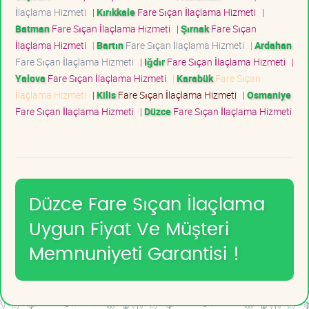
İlaçlama Hizmeti
|
Kırıkkale
Fare Sıçan İlaçlama Hizmeti
|
Batman
Fare Sıçan İlaçlama Hizmeti
|
Şırnak
Fare Sıçan
İlaçlama Hizmeti
|
Bartın
Fare Sıçan İlaçlama Hizmeti
|
Ardahan
Fare Sıçan İlaçlama Hizmeti
|
Iğdır
Fare Sıçan İlaçlama Hizmeti
|
Yalova
Fare Sıçan İlaçlama Hizmeti
|
Karabük
Fare Sıçan
İlaçlama Hizmeti
|
Kilis
Fare Sıçan İlaçlama Hizmeti
|
Osmaniye
Fare Sıçan İlaçlama Hizmeti
|
Düzce
Fare Sıçan İlaçlama Hizmeti
Düzce Fare Sıçan İlaçlama
Uygun Fiyat Ve Müşteri
Memnuniyeti Garantisi !