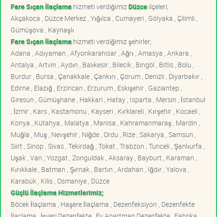
Fare Sıçan İlaçlama
hizmeti verdiğimiz
Düzce
ilçeleri;
Akçakoca , Düzce Merkez , Yığılca , Cumayeri , Gölyaka , Çilimli ,
Gümüşova , Kaynaşlı
Fare Sıçan İlaçlama
hizmeti verdiğimiz şehirler;
Adana , Adıyaman , Afyonkarahisar , Ağrı , Amasya , Ankara ,
Antalya , Artvin , Aydın , Balıkesir , Bilecik , Bingöl , Bitlis , Bolu ,
Burdur , Bursa , Çanakkale , Çankırı , Çorum , Denizli , Diyarbakır ,
Edirne , Elazığ , Erzincan , Erzurum , Eskişehir , Gaziantep ,
Giresun , Gümüşhane , Hakkari , Hatay , Isparta , Mersin , İstanbul
, İzmir , Kars , Kastamonu , Kayseri , Kırklareli , Kırşehir , Kocaeli ,
Konya , Kütahya , Malatya , Manisa , Kahramanmaraş , Mardin ,
Muğla , Muş , Nevşehir , Niğde , Ordu , Rize , Sakarya , Samsun ,
Siirt , Sinop , Sivas , Tekirdağ , Tokat , Trabzon , Tunceli , Şanlıurfa ,
Uşak , Van , Yozgat , Zonguldak , Aksaray , Bayburt , Karaman ,
Kırıkkale , Batman , Şırnak , Bartın , Ardahan , Iğdır , Yalova ,
Karabük , Kilis , Osmaniye , Düzce
Güçlü İlaçlama Hizmetlerimiz;
Böcek İlaçlama , Haşere İlaçlama , Dezenfeksiyon , Dezenfekte
İlaçlama , İşyeri Dezenfekte , Ev Apartman Dezenfekte , Fabrika