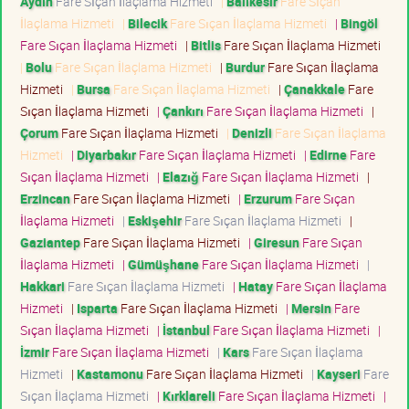
Aydın
Fare Sıçan İlaçlama Hizmeti
|
Balıkesir
Fare Sıçan
İlaçlama Hizmeti
|
Bilecik
Fare Sıçan İlaçlama Hizmeti
|
Bingöl
Fare Sıçan İlaçlama Hizmeti
|
Bitlis
Fare Sıçan İlaçlama Hizmeti
|
Bolu
Fare Sıçan İlaçlama Hizmeti
|
Burdur
Fare Sıçan İlaçlama
Hizmeti
|
Bursa
Fare Sıçan İlaçlama Hizmeti
|
Çanakkale
Fare
Sıçan İlaçlama Hizmeti
|
Çankırı
Fare Sıçan İlaçlama Hizmeti
|
Çorum
Fare Sıçan İlaçlama Hizmeti
|
Denizli
Fare Sıçan İlaçlama
Hizmeti
|
Diyarbakır
Fare Sıçan İlaçlama Hizmeti
|
Edirne
Fare
Sıçan İlaçlama Hizmeti
|
Elazığ
Fare Sıçan İlaçlama Hizmeti
|
Erzincan
Fare Sıçan İlaçlama Hizmeti
|
Erzurum
Fare Sıçan
İlaçlama Hizmeti
|
Eskişehir
Fare Sıçan İlaçlama Hizmeti
|
Gaziantep
Fare Sıçan İlaçlama Hizmeti
|
Giresun
Fare Sıçan
İlaçlama Hizmeti
|
Gümüşhane
Fare Sıçan İlaçlama Hizmeti
|
Hakkari
Fare Sıçan İlaçlama Hizmeti
|
Hatay
Fare Sıçan İlaçlama
Hizmeti
|
Isparta
Fare Sıçan İlaçlama Hizmeti
|
Mersin
Fare
Sıçan İlaçlama Hizmeti
|
İstanbul
Fare Sıçan İlaçlama Hizmeti
|
İzmir
Fare Sıçan İlaçlama Hizmeti
|
Kars
Fare Sıçan İlaçlama
Hizmeti
|
Kastamonu
Fare Sıçan İlaçlama Hizmeti
|
Kayseri
Fare
Sıçan İlaçlama Hizmeti
|
Kırklareli
Fare Sıçan İlaçlama Hizmeti
|