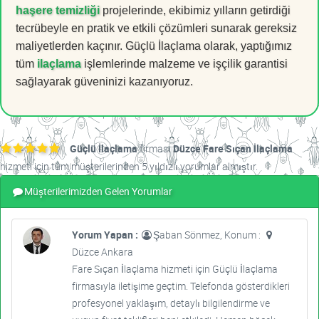
haşere temizliği
projelerinde, ekibimiz yılların getirdiği
tecrübeyle en pratik ve etkili çözümleri sunarak gereksiz
maliyetlerden kaçınır. Güçlü İlaçlama olarak, yaptığımız
tüm
ilaçlama
işlemlerinde malzeme ve işçilik garantisi
sağlayarak güveninizi kazanıyoruz.
Güçlü İlaçlama
firması
Düzce Fare Sıçan İlaçlama
hizmeti için tüm müşterilerinden 5 yıldızlı yorumlar almıştır.
Müşterilerimizden Gelen Yorumlar
Yorum Yapan :
Şaban Sönmez, Konum :
Düzce Ankara
Fare Sıçan İlaçlama hizmeti için Güçlü İlaçlama
firmasıyla iletişime geçtim. Telefonda gösterdikleri
profesyonel yaklaşım, detaylı bilgilendirme ve