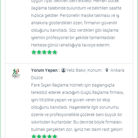
uygun fiyat teklifleri beni etkiledi. Hemen böcek
ilaçlama talebinde bulundum ve belirtilen saatte
hızlıca geldiler. Personelin maske takması ve iş
ahlakına gösterdikleri özen, firmanın güvenilir
olduğunu kanıtladı. Söz verdikleri gibi ilaçlama
işlemini profesyonel bir şekilde tamamladılar.
Herkese gönül rahatlığıyla tavsiye ederim.
Yorum Yapan :
Yeliz Bakır, Konum :
Ankara
Düzce
Fare Sıçan İlaçlama hizmeti için başlangıçta
tereddüt ederek aradığım Güçlü İlaçlama firması,
işini titizlikle yapan ve güven veren bir ekip
olduğunu kanıtladı. Haşerelerle ilgili sorunumu
özenle ve profesyonellikle çözerek beni büyük bir
sıkıntıdan kurtardılar. Bu devirde böyle firmaları
bulmak gerçekten zor; işiniz her daim rast gelsin!