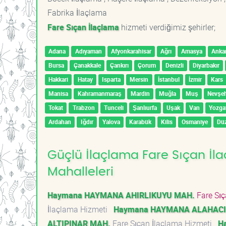
Fabrika İlaçlama
Fare Sıçan İlaçlama
hizmeti verdiğimiz şehirler;
Adana
Adıyaman
Afyonkarahisar
Ağrı
Amasya
Anka
Bursa
Çanakkale
Çankırı
Çorum
Denizli
Diyarbakır
Hakkari
Hatay
Isparta
Mersin
İstanbul
İzmir
Kars
Manisa
Kahramanmaraş
Mardin
Muğla
Muş
Nevşeh
Tokat
Trabzon
Tunceli
Şanlıurfa
Uşak
Van
Yozga
Ardahan
Iğdır
Yalova
Karabük
Kilis
Osmaniye
Dü
Güçlü İlaçlama Fare Sıçan İl
Mahalleleri
Haymana HAYMANA AHIRLIKUYU MAH.
Fare Sıç
İlaçlama Hizmeti
Haymana HAYMANA ALAHACI
ALTIPINAR MAH.
Fare Sıçan İlaçlama Hizmeti
H