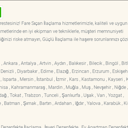
estesiniz! Fare Sıçan İlaçlama hizmetlerimizle, kaliteli ve uygun 
etlerinde en iyi ekipman ve tekniklerle, müşteri memnuniyeti
iğinizi riske atmayın, Güçlü İlaçlama ile haşere sorunlarınızı çöz
kara , Antalya , Artvin , Aydın , Balıkesir , Bilecik , Bingöl , Bitli
enizli , Diyarbakır , Edirne , Elazığ , Erzincan , Erzurum , Eskişehi
sparta , Mersin , İstanbul , İzmir , Kars , Kastamonu , Kayseri , K
Manisa , Kahramanmaraş , Mardin , Muğla , Muş , Nevşehir , Niğde ,
rdağ , Tokat , Trabzon , Tunceli , Şanlıurfa , Uşak , Van , Yozgat ,
 Batman , Şırnak , Bartın , Ardahan , Iğdır , Yalova , Karabük , Kil
 Dezenfekte İlaçlama , İşyeri Dezenfekte , Ev Apartman Dezenfekt