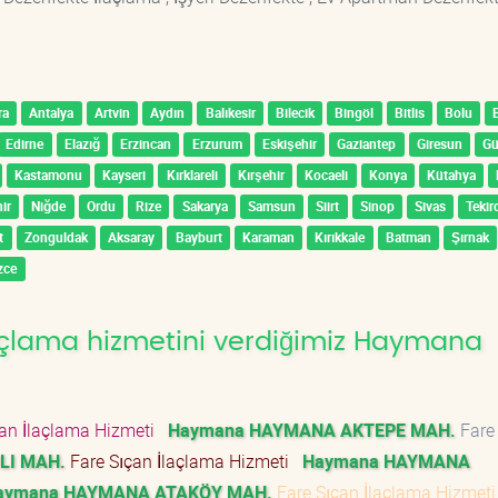
ra
Antalya
Artvin
Aydın
Balıkesir
Bilecik
Bingöl
Bitlis
Bolu
Edirne
Elazığ
Erzincan
Erzurum
Eskişehir
Gaziantep
Giresun
G
Kastamonu
Kayseri
Kırklareli
Kırşehir
Kocaeli
Konya
Kütahya
ir
Niğde
Ordu
Rize
Sakarya
Samsun
Siirt
Sinop
Sivas
Tekir
t
Zonguldak
Aksaray
Bayburt
Karaman
Kırıkkale
Batman
Şırnak
zce
açlama hizmetini verdiğimiz Haymana
an İlaçlama Hizmeti
Haymana HAYMANA AKTEPE MAH.
Fare
LI MAH.
Fare Sıçan İlaçlama Hizmeti
Haymana HAYMANA
aymana HAYMANA ATAKÖY MAH.
Fare Sıçan İlaçlama Hizmet