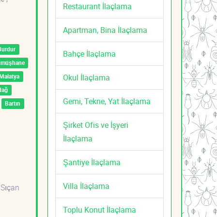
Restaurant İlaçlama
Apartman, Bina İlaçlama
Burdur
Bahçe İlaçlama
ümüşhane
Okul İlaçlama
Malatya
dağ
Gemi, Tekne, Yat İlaçlama
Bartın
Şirket Ofis ve İşyeri
İlaçlama
Şantiye İlaçlama
Villa İlaçlama
 Sıçan
Toplu Konut İlaçlama
i