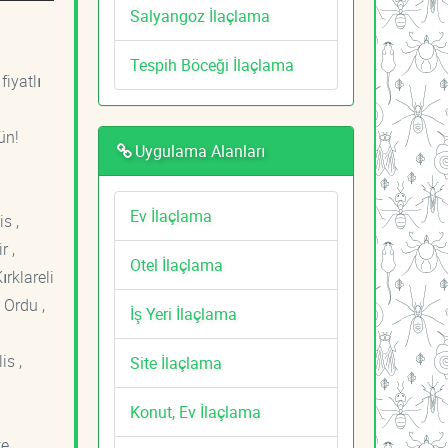
Salyangoz İlaçlama
Tespih Böceği İlaçlama
fiyatlı
ün!
Uygulama Alanları
Ev İlaçlama
s ,
r ,
Otel İlaçlama
ırklareli
 Ordu ,
İş Yeri İlaçlama
is ,
Site İlaçlama
Konut, Ev İlaçlama
e ,