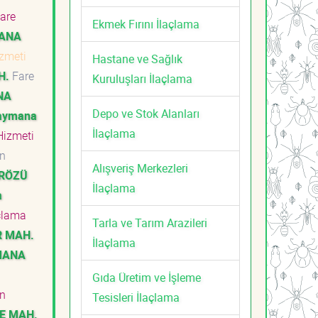
are
Ekmek Fırını İlaçlama
ANA
izmeti
Hastane ve Sağlık
H.
Fare
Kuruluşları İlaçlama
NA
Depo ve Stok Alanları
aymana
İlaçlama
Hizmeti
an
Alışveriş Merkezleri
RÖZÜ
İlaçlama
a
çlama
Tarla ve Tarım Arazileri
 MAH.
İlaçlama
MANA
Gıda Üretim ve İşleme
an
Tesisleri İlaçlama
E MAH.