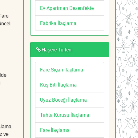
Ev Apartman Dezenfekte
Fare
Fabrika İlaçlama
üncel
Haşere Türleri
Fare Sıçan İlaçlama
lde
i
Kuş Biti İlaçlama
Uyuz Böceği İlaçlama
Tahta Kurusu İlaçlama
açlama
Fare İlaçlama
z ve