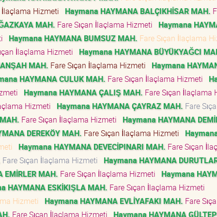
 İlaçlama Hizmeti
Haymana HAYMANA BALÇIKHİSAR MAH.
F
ĞAZKAYA MAH.
Fare Sıçan İlaçlama Hizmeti
Haymana HAYM
ti
Haymana HAYMANA BUMSUZ MAH.
Fare Sıçan İlaçlama H
ıçan İlaçlama Hizmeti
Haymana HAYMANA BÜYÜKYAĞCI MA
HANŞAH MAH.
Fare Sıçan İlaçlama Hizmeti
Haymana HAYMA
mana HAYMANA CULUK MAH.
Fare Sıçan İlaçlama Hizmeti
H
izmeti
Haymana HAYMANA ÇALIŞ MAH.
Fare Sıçan İlaçlama 
laçlama Hizmeti
Haymana HAYMANA ÇAYRAZ MAH.
Fare Sıç
 MAH.
Fare Sıçan İlaçlama Hizmeti
Haymana HAYMANA DEMİ
YMANA DEREKÖY MAH.
Fare Sıçan İlaçlama Hizmeti
Hayman
zmeti
Haymana HAYMANA DEVECİPINARI MAH.
Fare Sıçan İla
.
Fare Sıçan İlaçlama Hizmeti
Haymana HAYMANA DURUTLAR
 EMİRLER MAH.
Fare Sıçan İlaçlama Hizmeti
Haymana HAY
a HAYMANA ESKİKIŞLA MAH.
Fare Sıçan İlaçlama Hizmeti
lama Hizmeti
Haymana HAYMANA EVLİYAFAKI MAH.
Fare Sıç
AH.
Fare Sıçan İlaçlama Hizmeti
Haymana HAYMANA GÜLTEP