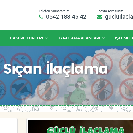
Telefon Numaramız:
Eposta Adresimiz :
0542 188 45 42
gucluilac
HAŞERE TÜRLERİ
UYGULAMA ALANLARI
İŞLEMLE
Sıçan İlaçlama