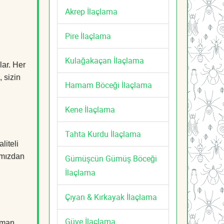
Akrep İlaçlama
Pire İlaçlama
Kulağakaçan İlaçlama
lar. Her
, sizin
Hamam Böceği İlaçlama
Kene İlaçlama
Tahta Kurdu İlaçlama
liteli
mızdan
Gümüşcün Gümüş Böceği
İlaçlama
Çıyan & Kırkayak İlaçlama
Güve İlaçlama
zman