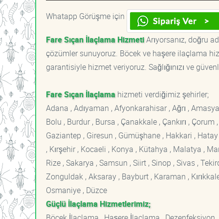
Whatapp Görüşme için
Fare Sıçan İlaçlama Hizmeti
Arıyorsanız, doğru adr
çözümler sunuyoruz. Böcek ve haşere ilaçlama hizm
garantisiyle hizmet veriyoruz. Sağlığınızı ve güvenl
Fare Sıçan İlaçlama
hizmeti verdiğimiz şehirler;
Adana , Adıyaman , Afyonkarahisar , Ağrı , Amasya , An
Bolu , Burdur , Bursa , Çanakkale , Çankırı , Çorum , D
Gaziantep , Giresun , Gümüşhane , Hakkari , Hatay , I
, Kırşehir , Kocaeli , Konya , Kütahya , Malatya , 
Rize , Sakarya , Samsun , Siirt , Sinop , Sivas , Teki
Zonguldak , Aksaray , Bayburt , Karaman , Kırıkkale ,
Osmaniye , Düzce
Güçlü İlaçlama Hizmetlerimiz;
Böcek İlaçlama , Haşere İlaçlama , Dezenfeksiyon ,