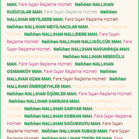
MAH.
Fare Sıçan İlaçlama Hizmeti
Nallıhan NALLIHAN
KUZUCULAR MAH.
Fare Sıçan İlaçlama Hizmeti
Nallıhan
NALLIHAN MEYİLDERE MAH.
Fare Sıçan İlaçlama Hizmeti
Nallıhan NALLIHAN MEYİLHACILAR MAH.
Fare Sıçan İlaçlama
Hizmeti
Nallıhan NALLIHAN NALLIDERE MAH.
Fare Sıçan
İlaçlama Hizmeti
Nallıhan NALLIHAN NALLIGÖLCÜK MAH.
Fare
Sıçan İlaçlama Hizmeti
Nallıhan NALLIHAN NASUHPAŞA MAH.
Fare Sıçan İlaçlama Hizmeti
Nallıhan NALLIHAN NEBİOĞLU
MAH.
Fare Sıçan İlaçlama Hizmeti
Nallıhan NALLIHAN
OSMANKÖY MAH.
Fare Sıçan İlaçlama Hizmeti
Nallıhan
NALLIHAN OZAN MAH.
Fare Sıçan İlaçlama Hizmeti
Nallıhan
NALLIHAN ÖMERŞEYHLER MAH.
Fare Sıçan İlaçlama Hizmeti
Nallıhan NALLIHAN ÖŞÜRLER MAH.
Fare Sıçan İlaçlama Hizmeti
Nallıhan NALLIHAN SARIKAYA MAH.
Fare Sıçan İlaçlama
Hizmeti
Nallıhan NALLIHAN SARIYAR MAH.
Fare Sıçan İlaçlama
Hizmeti
Nallıhan NALLIHAN SOBRAN MAH.
Fare Sıçan İlaçlama
Hizmeti
Nallıhan NALLIHAN SOĞUKKUYU MAH.
Fare Sıçan
İlaçlama Hizmeti
Nallıhan NALLIHAN SUBAŞI MAH.
Fare Sıçan
İlaçlama Hizmeti
Nallıhan NALLIHAN TEKİRLER MAH.
Fare