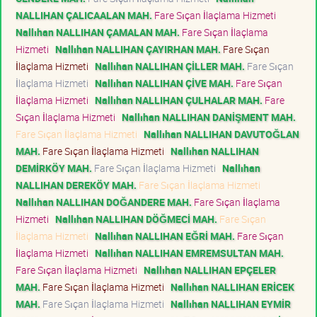
NALLIHAN ÇALICAALAN MAH.
Fare Sıçan İlaçlama Hizmeti
Nallıhan NALLIHAN ÇAMALAN MAH.
Fare Sıçan İlaçlama
Hizmeti
Nallıhan NALLIHAN ÇAYIRHAN MAH.
Fare Sıçan
İlaçlama Hizmeti
Nallıhan NALLIHAN ÇİLLER MAH.
Fare Sıçan
İlaçlama Hizmeti
Nallıhan NALLIHAN ÇİVE MAH.
Fare Sıçan
İlaçlama Hizmeti
Nallıhan NALLIHAN ÇULHALAR MAH.
Fare
Sıçan İlaçlama Hizmeti
Nallıhan NALLIHAN DANİŞMENT MAH.
Fare Sıçan İlaçlama Hizmeti
Nallıhan NALLIHAN DAVUTOĞLAN
MAH.
Fare Sıçan İlaçlama Hizmeti
Nallıhan NALLIHAN
DEMİRKÖY MAH.
Fare Sıçan İlaçlama Hizmeti
Nallıhan
NALLIHAN DEREKÖY MAH.
Fare Sıçan İlaçlama Hizmeti
Nallıhan NALLIHAN DOĞANDERE MAH.
Fare Sıçan İlaçlama
Hizmeti
Nallıhan NALLIHAN DÖĞMECİ MAH.
Fare Sıçan
İlaçlama Hizmeti
Nallıhan NALLIHAN EĞRİ MAH.
Fare Sıçan
İlaçlama Hizmeti
Nallıhan NALLIHAN EMREMSULTAN MAH.
Fare Sıçan İlaçlama Hizmeti
Nallıhan NALLIHAN EPÇELER
MAH.
Fare Sıçan İlaçlama Hizmeti
Nallıhan NALLIHAN ERİCEK
MAH.
Fare Sıçan İlaçlama Hizmeti
Nallıhan NALLIHAN EYMİR