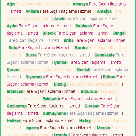
Ağrı
Fare Sıçan İlaçlama Hizmeti
|
Amasya
Fare Sıçan İlaçlama
Hizmeti
|
Ankara
Fare Sıçan İlaçlama Hizmeti
|
Antalya
Fare
Sıçan İlaçlama Hizmeti
|
Artvin
Fare Sıçan İlaçlama Hizmeti
|
Aydın
Fare Sıçan İlaçlama Hizmeti
|
Balıkesir
Fare Sıçan
İlaçlama Hizmeti
|
Bilecik
Fare Sıçan İlaçlama Hizmeti
|
Bingöl
Fare Sıçan İlaçlama Hizmeti
|
Bitlis
Fare Sıçan İlaçlama Hizmeti
|
Bolu
Fare Sıçan İlaçlama Hizmeti
|
Burdur
Fare Sıçan İlaçlama
Hizmeti
|
Bursa
Fare Sıçan İlaçlama Hizmeti
|
Çanakkale
Fare
Sıçan İlaçlama Hizmeti
|
Çankırı
Fare Sıçan İlaçlama Hizmeti
|
Çorum
Fare Sıçan İlaçlama Hizmeti
|
Denizli
Fare Sıçan İlaçlama
Hizmeti
|
Diyarbakır
Fare Sıçan İlaçlama Hizmeti
|
Edirne
Fare
Sıçan İlaçlama Hizmeti
|
Elazığ
Fare Sıçan İlaçlama Hizmeti
|
Erzincan
Fare Sıçan İlaçlama Hizmeti
|
Erzurum
Fare Sıçan
İlaçlama Hizmeti
|
Eskişehir
Fare Sıçan İlaçlama Hizmeti
|
Gaziantep
Fare Sıçan İlaçlama Hizmeti
|
Giresun
Fare Sıçan
İlaçlama Hizmeti
|
Gümüşhane
Fare Sıçan İlaçlama Hizmeti
|
Hakkari
Fare Sıçan İlaçlama Hizmeti
|
Hatay
Fare Sıçan İlaçlama
Hizmeti
|
Isparta
Fare Sıçan İlaçlama Hizmeti
|
Mersin
Fare
Sıçan İlaçlama Hizmeti
|
İstanbul
Fare Sıçan İlaçlama Hizmeti
|