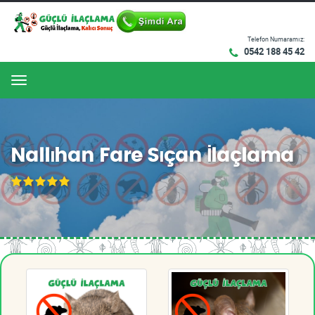
Telefon Numaramız:
0542 188 45 42
Menu
Nallıhan Fare Sıçan İlaçlama