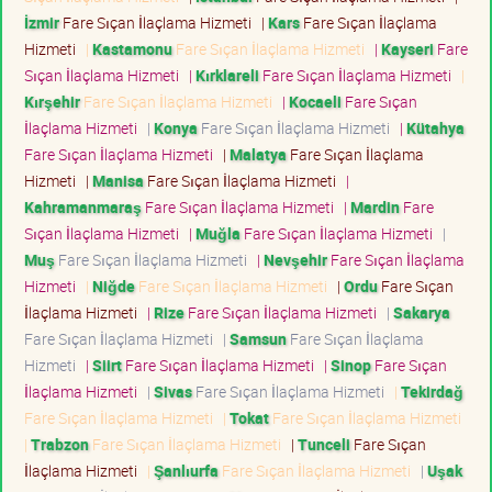
İzmir
Fare Sıçan İlaçlama Hizmeti
|
Kars
Fare Sıçan İlaçlama
Hizmeti
|
Kastamonu
Fare Sıçan İlaçlama Hizmeti
|
Kayseri
Fare
Sıçan İlaçlama Hizmeti
|
Kırklareli
Fare Sıçan İlaçlama Hizmeti
|
Kırşehir
Fare Sıçan İlaçlama Hizmeti
|
Kocaeli
Fare Sıçan
İlaçlama Hizmeti
|
Konya
Fare Sıçan İlaçlama Hizmeti
|
Kütahya
Fare Sıçan İlaçlama Hizmeti
|
Malatya
Fare Sıçan İlaçlama
Hizmeti
|
Manisa
Fare Sıçan İlaçlama Hizmeti
|
Kahramanmaraş
Fare Sıçan İlaçlama Hizmeti
|
Mardin
Fare
Sıçan İlaçlama Hizmeti
|
Muğla
Fare Sıçan İlaçlama Hizmeti
|
Muş
Fare Sıçan İlaçlama Hizmeti
|
Nevşehir
Fare Sıçan İlaçlama
Hizmeti
|
Niğde
Fare Sıçan İlaçlama Hizmeti
|
Ordu
Fare Sıçan
İlaçlama Hizmeti
|
Rize
Fare Sıçan İlaçlama Hizmeti
|
Sakarya
Fare Sıçan İlaçlama Hizmeti
|
Samsun
Fare Sıçan İlaçlama
Hizmeti
|
Siirt
Fare Sıçan İlaçlama Hizmeti
|
Sinop
Fare Sıçan
İlaçlama Hizmeti
|
Sivas
Fare Sıçan İlaçlama Hizmeti
|
Tekirdağ
Fare Sıçan İlaçlama Hizmeti
|
Tokat
Fare Sıçan İlaçlama Hizmeti
|
Trabzon
Fare Sıçan İlaçlama Hizmeti
|
Tunceli
Fare Sıçan
İlaçlama Hizmeti
|
Şanlıurfa
Fare Sıçan İlaçlama Hizmeti
|
Uşak