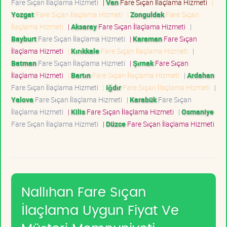
Fare Sıçan İlaçlama Hizmeti
|
Van
Fare Sıçan İlaçlama Hizmeti
|
Yozgat
Fare Sıçan İlaçlama Hizmeti
|
Zonguldak
Fare Sıçan
İlaçlama Hizmeti
|
Aksaray
Fare Sıçan İlaçlama Hizmeti
|
Bayburt
Fare Sıçan İlaçlama Hizmeti
|
Karaman
Fare Sıçan
İlaçlama Hizmeti
|
Kırıkkale
Fare Sıçan İlaçlama Hizmeti
|
Batman
Fare Sıçan İlaçlama Hizmeti
|
Şırnak
Fare Sıçan
İlaçlama Hizmeti
|
Bartın
Fare Sıçan İlaçlama Hizmeti
|
Ardahan
Fare Sıçan İlaçlama Hizmeti
|
Iğdır
Fare Sıçan İlaçlama Hizmeti
|
Yalova
Fare Sıçan İlaçlama Hizmeti
|
Karabük
Fare Sıçan
İlaçlama Hizmeti
|
Kilis
Fare Sıçan İlaçlama Hizmeti
|
Osmaniye
Fare Sıçan İlaçlama Hizmeti
|
Düzce
Fare Sıçan İlaçlama Hizmeti
Nallıhan Fare Sıçan
İlaçlama Uygun Fiyat Ve