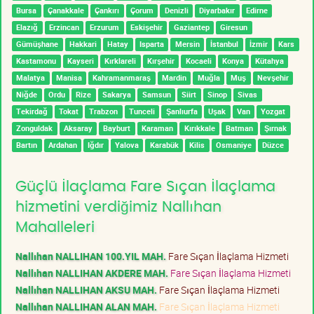
Bursa
Çanakkale
Çankırı
Çorum
Denizli
Diyarbakır
Edirne
Elazığ
Erzincan
Erzurum
Eskişehir
Gaziantep
Giresun
Gümüşhane
Hakkari
Hatay
Isparta
Mersin
İstanbul
İzmir
Kars
Kastamonu
Kayseri
Kırklareli
Kırşehir
Kocaeli
Konya
Kütahya
Malatya
Manisa
Kahramanmaraş
Mardin
Muğla
Muş
Nevşehir
Niğde
Ordu
Rize
Sakarya
Samsun
Siirt
Sinop
Sivas
Tekirdağ
Tokat
Trabzon
Tunceli
Şanlıurfa
Uşak
Van
Yozgat
Zonguldak
Aksaray
Bayburt
Karaman
Kırıkkale
Batman
Şırnak
Bartın
Ardahan
Iğdır
Yalova
Karabük
Kilis
Osmaniye
Düzce
Güçlü İlaçlama Fare Sıçan İlaçlama
hizmetini verdiğimiz Nallıhan
Mahalleleri
Nallıhan NALLIHAN 100.YIL MAH.
Fare Sıçan İlaçlama Hizmeti
Nallıhan NALLIHAN AKDERE MAH.
Fare Sıçan İlaçlama Hizmeti
Nallıhan NALLIHAN AKSU MAH.
Fare Sıçan İlaçlama Hizmeti
Nallıhan NALLIHAN ALAN MAH.
Fare Sıçan İlaçlama Hizmeti