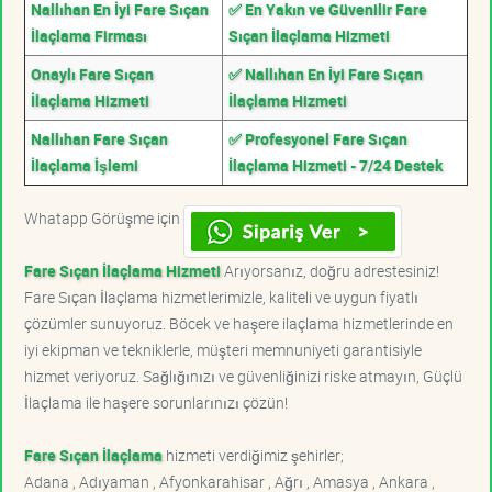
Nallıhan En İyi Fare Sıçan
✅ En Yakın ve Güvenilir Fare
İlaçlama Firması
Sıçan İlaçlama Hizmeti
Onaylı Fare Sıçan
✅ Nallıhan En İyi Fare Sıçan
İlaçlama Hizmeti
İlaçlama Hizmeti
Nallıhan Fare Sıçan
✅ Profesyonel Fare Sıçan
İlaçlama İşlemi
İlaçlama Hizmeti - 7/24 Destek
Whatapp Görüşme için
Fare Sıçan İlaçlama Hizmeti
Arıyorsanız, doğru adrestesiniz!
Fare Sıçan İlaçlama hizmetlerimizle, kaliteli ve uygun fiyatlı
çözümler sunuyoruz. Böcek ve haşere ilaçlama hizmetlerinde en
iyi ekipman ve tekniklerle, müşteri memnuniyeti garantisiyle
hizmet veriyoruz. Sağlığınızı ve güvenliğinizi riske atmayın, Güçlü
İlaçlama ile haşere sorunlarınızı çözün!
Fare Sıçan İlaçlama
hizmeti verdiğimiz şehirler;
Adana , Adıyaman , Afyonkarahisar , Ağrı , Amasya , Ankara ,