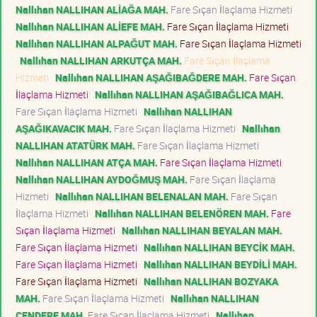
Nallıhan NALLIHAN ALİAĞA MAH.
Fare Sıçan İlaçlama Hizmeti
Nallıhan NALLIHAN ALİEFE MAH.
Fare Sıçan İlaçlama Hizmeti
Nallıhan NALLIHAN ALPAĞUT MAH.
Fare Sıçan İlaçlama Hizmeti
Nallıhan NALLIHAN ARKUTÇA MAH.
Fare Sıçan İlaçlama
Hizmeti
Nallıhan NALLIHAN AŞAĞIBAĞDERE MAH.
Fare Sıçan
İlaçlama Hizmeti
Nallıhan NALLIHAN AŞAĞIBAĞLICA MAH.
Fare Sıçan İlaçlama Hizmeti
Nallıhan NALLIHAN
AŞAĞIKAVACIK MAH.
Fare Sıçan İlaçlama Hizmeti
Nallıhan
NALLIHAN ATATÜRK MAH.
Fare Sıçan İlaçlama Hizmeti
Nallıhan NALLIHAN ATÇA MAH.
Fare Sıçan İlaçlama Hizmeti
Nallıhan NALLIHAN AYDOĞMUŞ MAH.
Fare Sıçan İlaçlama
Hizmeti
Nallıhan NALLIHAN BELENALAN MAH.
Fare Sıçan
İlaçlama Hizmeti
Nallıhan NALLIHAN BELENÖREN MAH.
Fare
Sıçan İlaçlama Hizmeti
Nallıhan NALLIHAN BEYALAN MAH.
Fare Sıçan İlaçlama Hizmeti
Nallıhan NALLIHAN BEYCİK MAH.
Fare Sıçan İlaçlama Hizmeti
Nallıhan NALLIHAN BEYDİLİ MAH.
Fare Sıçan İlaçlama Hizmeti
Nallıhan NALLIHAN BOZYAKA
MAH.
Fare Sıçan İlaçlama Hizmeti
Nallıhan NALLIHAN
CENDERE MAH.
Fare Sıçan İlaçlama Hizmeti
Nallıhan