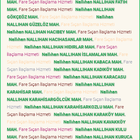
MAH.
Fare Sıçan İlaçlama Hizmeti
Nallıhan NALLIHAN FATİH
MAH.
Fare Sıçan İlaçlama Hizmeti
Nallıhan NALLIHAN
GÖKÇEÖZ MAH.
Fare Sıçan İlaçlama Hizmeti
Nallıhan
NALLIHAN GÜZELÖZ MAH.
Fare Sıçan İlaçlama Hizmeti
Nallıhan NALLIHAN HACIBEY MAH.
Fare Sıçan İlaçlama Hizmeti
Nallıhan NALLIHAN HACIHASANLAR MAH.
Fare Sıçan İlaçlama
Hizmeti
Nallıhan NALLIHAN HIDIRLAR MAH.
Fare Sıçan
İlaçlama Hizmeti
Nallıhan NALLIHAN İSLAMALAN MAH.
Fare
Sıçan İlaçlama Hizmeti
Nallıhan NALLIHAN KABACA MAH.
Fare
Sıçan İlaçlama Hizmeti
Nallıhan NALLIHAN KADIKÖY MAH.
Fare Sıçan İlaçlama Hizmeti
Nallıhan NALLIHAN KARACASU
MAH.
Fare Sıçan İlaçlama Hizmeti
Nallıhan NALLIHAN
KARAHİSAR MAH.
Fare Sıçan İlaçlama Hizmeti
Nallıhan
NALLIHAN KARAHİSARGÖLCÜK MAH.
Fare Sıçan İlaçlama
Hizmeti
Nallıhan NALLIHAN KARAHİSARKOZLU MAH.
Fare
Sıçan İlaçlama Hizmeti
Nallıhan NALLIHAN KARAKÖY MAH.
Fare Sıçan İlaçlama Hizmeti
Nallıhan NALLIHAN KAVAKKÖY
MAH.
Fare Sıçan İlaçlama Hizmeti
Nallıhan NALLIHAN KULU
MAH.
Fare Sıçan İlaçlama Hizmeti
Nallıhan NALLIHAN KURUCA