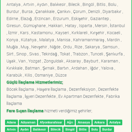
Antalya , Artvin , Aydın , Balıkesir , Bilecik , Bingöl , Bitlis , Bolu ,
Burdur , Bursa , Çanakkale , Çankırı , Çorum , Denizli , Diyarbakır ,
Edirne , Elazığ , Erzincan , Erzurum , Eskişehir , Gaziantep ,
Giresun , Gümüşhane , Hakkari , Hatay , Isparta , Mersin , İstanbul
, İzmir , Kars , Kastamonu , Kayseri , Kırklareli , Kırşehir , Kocaeli ,
Konya , Kütahya , Malatya , Manisa , Kahramanmaraş , Mardin ,
Muğla , Muş , Nevşehir , Niğde , Ordu , Rize , Sakarya , Samsun ,
Siirt , Sinop , Sivas , Tekirdağ , Tokat , Trabzon , Tunceli , Şanlıurfa ,
Uşak , Van , Yozgat , Zonguldak , Aksaray , Bayburt , Karaman ,
Kırıkkale , Batman , Şırnak , Bartın , Ardahan , Iğdır , Yalova ,
Karabük , Kilis , Osmaniye , Düzce
Güçlü İlaçlama Hizmetlerimiz;
Böcek İlaçlama , Haşere İlaçlama , Dezenfeksiyon , Dezenfekte
İlaçlama , İşyeri Dezenfekte , Ev Apartman Dezenfekte , Fabrika
İlaçlama
Fare Sıçan İlaçlama
hizmeti verdiğimiz şehirler;
Adana
Adıyaman
Afyonkarahisar
Ağrı
Amasya
Ankara
Antalya
Artvin
Aydın
Balıkesir
Bilecik
Bingöl
Bitlis
Bolu
Burdur