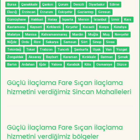
Bursa
Çanakkale
Çankırı
Çorum
Denizli
Diyarbakır
Edirne
Elazığ
Erzincan
Erzurum
Eskişehir
Gaziantep
Giresun
Gümüşhane
Hakkari
Hatay
Isparta
Mersin
İstanbul
İzmir
Kars
Kastamonu
Kayseri
Kırklareli
Kırşehir
Kocaeli
Konya
Kütahya
Malatya
Manisa
Kahramanmaraş
Mardin
Muğla
Muş
Nevşehir
Niğde
Ordu
Rize
Sakarya
Samsun
Siirt
Sinop
Sivas
Tekirdağ
Tokat
Trabzon
Tunceli
Şanlıurfa
Uşak
Van
Yozgat
Zonguldak
Aksaray
Bayburt
Karaman
Kırıkkale
Batman
Şırnak
Bartın
Ardahan
Iğdır
Yalova
Karabük
Kilis
Osmaniye
Düzce
Güçlü İlaçlama Fare Sıçan İlaçlama
hizmetini verdiğimiz Sincan Mahalleleri
Güçlü İlaçlama Fare Sıçan İlaçlama
hizmetini verdiğimiz bölgeler