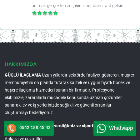
bulmak gerçekten zor; işiniz her daim rast gelsin!
HAKKIMIZDA
GÜÇLÜ İLAÇLAMA
Uzun yıllardır sektörde faaliyet gösteren, müşteri
memnuniyetini ön planda tutarak kaliteli ve uygun fiyatlı böcek ve
haşere ilaçlama hizmetleri sunan bir firmadır. Profesyonel
ekibimizle, zararlılarla mücadele konusunda uzman çözümler
sunarak, ev ve iş yerlerinizde sağlıklı ve güvenli ortamlar
oluşturmayı hedefliyoruz.
Başlıca
ilaçlama hizmeti verdiğimiz ve sipariş aldığımız bölgeler:
0542 188 45 42
Whatsapp
Ankara ve çevre iller.