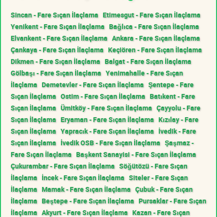
Sincan - Fare Sıçan İlaçlama
Etimesgut - Fare Sıçan İlaçlama
Yenikent - Fare Sıçan İlaçlama
Bağlıca - Fare Sıçan İlaçlama
Elvankent - Fare Sıçan İlaçlama
Ankara - Fare Sıçan İlaçlama
Çankaya - Fare Sıçan İlaçlama
Keçiören - Fare Sıçan İlaçlama
Dikmen - Fare Sıçan İlaçlama
Balgat - Fare Sıçan İlaçlama
Gölbaşı - Fare Sıçan İlaçlama
Yenimahalle - Fare Sıçan
İlaçlama
Demetevler - Fare Sıçan İlaçlama
Şentepe - Fare
Sıçan İlaçlama
Ostim - Fare Sıçan İlaçlama
Batıkent - Fare
Sıçan İlaçlama
Ümitköy - Fare Sıçan İlaçlama
Çayyolu - Fare
Sıçan İlaçlama
Eryaman - Fare Sıçan İlaçlama
Kızılay - Fare
Sıçan İlaçlama
Yapracık - Fare Sıçan İlaçlama
İvedik - Fare
Sıçan İlaçlama
İvedik OSB - Fare Sıçan İlaçlama
Şaşmaz -
Fare Sıçan İlaçlama
Başkent Sanayisi - Fare Sıçan İlaçlama
Çukurambar - Fare Sıçan İlaçlama
Söğütözü - Fare Sıçan
İlaçlama
İncek - Fare Sıçan İlaçlama
Siteler - Fare Sıçan
İlaçlama
Mamak - Fare Sıçan İlaçlama
Çubuk - Fare Sıçan
İlaçlama
Beştepe - Fare Sıçan İlaçlama
Pursaklar - Fare Sıçan
İlaçlama
Akyurt - Fare Sıçan İlaçlama
Kazan - Fare Sıçan