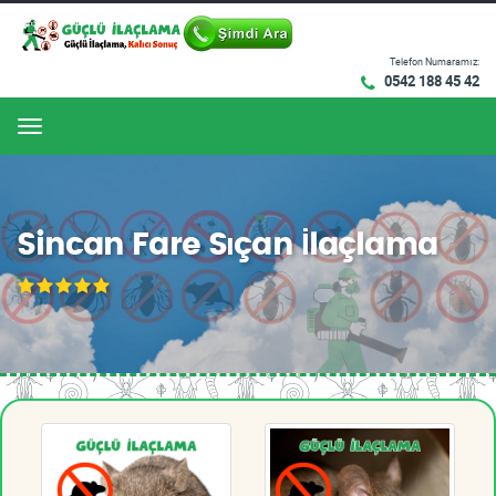
Telefon Numaramız:
0542 188 45 42
Menu
Sincan Fare Sıçan İlaçlama