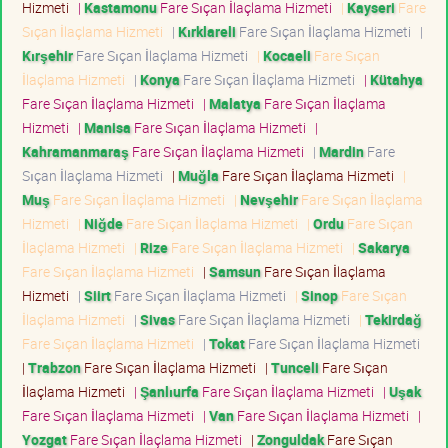
Hizmeti
|
Kastamonu
Fare Sıçan İlaçlama Hizmeti
|
Kayseri
Fare
Sıçan İlaçlama Hizmeti
|
Kırklareli
Fare Sıçan İlaçlama Hizmeti
|
Kırşehir
Fare Sıçan İlaçlama Hizmeti
|
Kocaeli
Fare Sıçan
İlaçlama Hizmeti
|
Konya
Fare Sıçan İlaçlama Hizmeti
|
Kütahya
Fare Sıçan İlaçlama Hizmeti
|
Malatya
Fare Sıçan İlaçlama
Hizmeti
|
Manisa
Fare Sıçan İlaçlama Hizmeti
|
Kahramanmaraş
Fare Sıçan İlaçlama Hizmeti
|
Mardin
Fare
Sıçan İlaçlama Hizmeti
|
Muğla
Fare Sıçan İlaçlama Hizmeti
|
Muş
Fare Sıçan İlaçlama Hizmeti
|
Nevşehir
Fare Sıçan İlaçlama
Hizmeti
|
Niğde
Fare Sıçan İlaçlama Hizmeti
|
Ordu
Fare Sıçan
İlaçlama Hizmeti
|
Rize
Fare Sıçan İlaçlama Hizmeti
|
Sakarya
Fare Sıçan İlaçlama Hizmeti
|
Samsun
Fare Sıçan İlaçlama
Hizmeti
|
Siirt
Fare Sıçan İlaçlama Hizmeti
|
Sinop
Fare Sıçan
İlaçlama Hizmeti
|
Sivas
Fare Sıçan İlaçlama Hizmeti
|
Tekirdağ
Fare Sıçan İlaçlama Hizmeti
|
Tokat
Fare Sıçan İlaçlama Hizmeti
|
Trabzon
Fare Sıçan İlaçlama Hizmeti
|
Tunceli
Fare Sıçan
İlaçlama Hizmeti
|
Şanlıurfa
Fare Sıçan İlaçlama Hizmeti
|
Uşak
Fare Sıçan İlaçlama Hizmeti
|
Van
Fare Sıçan İlaçlama Hizmeti
|
Yozgat
Fare Sıçan İlaçlama Hizmeti
|
Zonguldak
Fare Sıçan