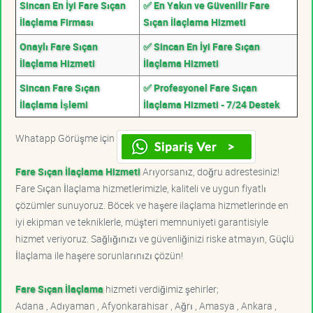
Sincan En İyi Fare Sıçan
✅ En Yakın ve Güvenilir Fare
İlaçlama Firması
Sıçan İlaçlama Hizmeti
Onaylı Fare Sıçan
✅ Sincan En İyi Fare Sıçan
İlaçlama Hizmeti
İlaçlama Hizmeti
Sincan Fare Sıçan
✅ Profesyonel Fare Sıçan
İlaçlama İşlemi
İlaçlama Hizmeti - 7/24 Destek
Whatapp Görüşme için
Fare Sıçan İlaçlama Hizmeti
Arıyorsanız, doğru adrestesiniz!
Fare Sıçan İlaçlama hizmetlerimizle, kaliteli ve uygun fiyatlı
çözümler sunuyoruz. Böcek ve haşere ilaçlama hizmetlerinde en
iyi ekipman ve tekniklerle, müşteri memnuniyeti garantisiyle
hizmet veriyoruz. Sağlığınızı ve güvenliğinizi riske atmayın, Güçlü
İlaçlama ile haşere sorunlarınızı çözün!
Fare Sıçan İlaçlama
hizmeti verdiğimiz şehirler;
Adana , Adıyaman , Afyonkarahisar , Ağrı , Amasya , Ankara ,