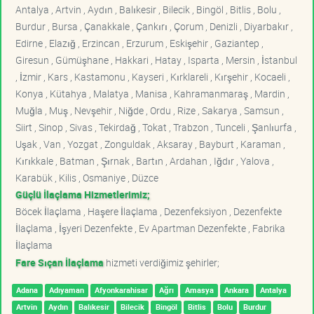
Antalya , Artvin , Aydın , Balıkesir , Bilecik , Bingöl , Bitlis , Bolu ,
Burdur , Bursa , Çanakkale , Çankırı , Çorum , Denizli , Diyarbakır ,
Edirne , Elazığ , Erzincan , Erzurum , Eskişehir , Gaziantep ,
Giresun , Gümüşhane , Hakkari , Hatay , Isparta , Mersin , İstanbul
, İzmir , Kars , Kastamonu , Kayseri , Kırklareli , Kırşehir , Kocaeli ,
Konya , Kütahya , Malatya , Manisa , Kahramanmaraş , Mardin ,
Muğla , Muş , Nevşehir , Niğde , Ordu , Rize , Sakarya , Samsun ,
Siirt , Sinop , Sivas , Tekirdağ , Tokat , Trabzon , Tunceli , Şanlıurfa ,
Uşak , Van , Yozgat , Zonguldak , Aksaray , Bayburt , Karaman ,
Kırıkkale , Batman , Şırnak , Bartın , Ardahan , Iğdır , Yalova ,
Karabük , Kilis , Osmaniye , Düzce
Güçlü İlaçlama Hizmetlerimiz;
Böcek İlaçlama , Haşere İlaçlama , Dezenfeksiyon , Dezenfekte
İlaçlama , İşyeri Dezenfekte , Ev Apartman Dezenfekte , Fabrika
İlaçlama
Fare Sıçan İlaçlama
hizmeti verdiğimiz şehirler;
Adana
Adıyaman
Afyonkarahisar
Ağrı
Amasya
Ankara
Antalya
Artvin
Aydın
Balıkesir
Bilecik
Bingöl
Bitlis
Bolu
Burdur