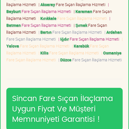
İlaçlama Hizmeti
|
Aksaray
Fare Sıçan İlaçlama Hizmeti
|
Bayburt
Fare Sıçan İlaçlama Hizmeti
|
Karaman
Fare Sıçan
İlaçlama Hizmeti
|
Kırıkkale
Fare Sıçan İlaçlama Hizmeti
|
Batman
Fare Sıçan İlaçlama Hizmeti
|
Şırnak
Fare Sıçan
İlaçlama Hizmeti
|
Bartın
Fare Sıçan İlaçlama Hizmeti
|
Ardahan
Fare Sıçan İlaçlama Hizmeti
|
Iğdır
Fare Sıçan İlaçlama Hizmeti
|
Yalova
Fare Sıçan İlaçlama Hizmeti
|
Karabük
Fare Sıçan
İlaçlama Hizmeti
|
Kilis
Fare Sıçan İlaçlama Hizmeti
|
Osmaniye
Fare Sıçan İlaçlama Hizmeti
|
Düzce
Fare Sıçan İlaçlama Hizmeti
Sincan Fare Sıçan İlaçlama
Uygun Fiyat Ve Müşteri
Memnuniyeti Garantisi !