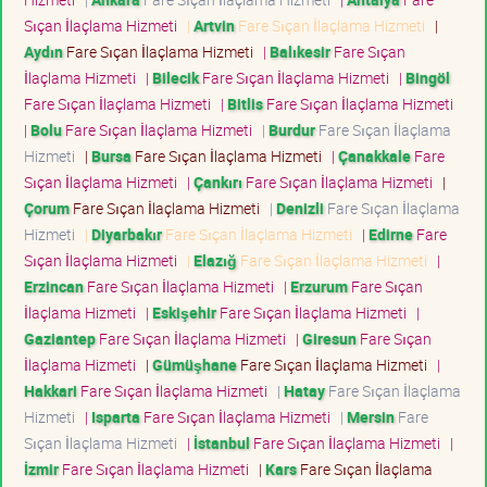
Sıçan İlaçlama Hizmeti
|
Artvin
Fare Sıçan İlaçlama Hizmeti
|
Aydın
Fare Sıçan İlaçlama Hizmeti
|
Balıkesir
Fare Sıçan
İlaçlama Hizmeti
|
Bilecik
Fare Sıçan İlaçlama Hizmeti
|
Bingöl
Fare Sıçan İlaçlama Hizmeti
|
Bitlis
Fare Sıçan İlaçlama Hizmeti
|
Bolu
Fare Sıçan İlaçlama Hizmeti
|
Burdur
Fare Sıçan İlaçlama
Hizmeti
|
Bursa
Fare Sıçan İlaçlama Hizmeti
|
Çanakkale
Fare
Sıçan İlaçlama Hizmeti
|
Çankırı
Fare Sıçan İlaçlama Hizmeti
|
Çorum
Fare Sıçan İlaçlama Hizmeti
|
Denizli
Fare Sıçan İlaçlama
Hizmeti
|
Diyarbakır
Fare Sıçan İlaçlama Hizmeti
|
Edirne
Fare
Sıçan İlaçlama Hizmeti
|
Elazığ
Fare Sıçan İlaçlama Hizmeti
|
Erzincan
Fare Sıçan İlaçlama Hizmeti
|
Erzurum
Fare Sıçan
İlaçlama Hizmeti
|
Eskişehir
Fare Sıçan İlaçlama Hizmeti
|
Gaziantep
Fare Sıçan İlaçlama Hizmeti
|
Giresun
Fare Sıçan
İlaçlama Hizmeti
|
Gümüşhane
Fare Sıçan İlaçlama Hizmeti
|
Hakkari
Fare Sıçan İlaçlama Hizmeti
|
Hatay
Fare Sıçan İlaçlama
Hizmeti
|
Isparta
Fare Sıçan İlaçlama Hizmeti
|
Mersin
Fare
Sıçan İlaçlama Hizmeti
|
İstanbul
Fare Sıçan İlaçlama Hizmeti
|
İzmir
Fare Sıçan İlaçlama Hizmeti
|
Kars
Fare Sıçan İlaçlama