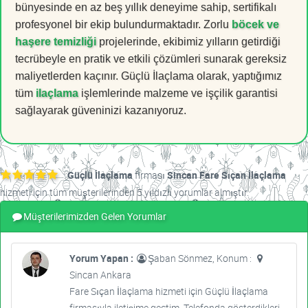
bünyesinde en az beş yıllık deneyime sahip, sertifikalı
profesyonel bir ekip bulundurmaktadır. Zorlu
böcek ve
haşere temizliği
projelerinde, ekibimiz yılların getirdiği
tecrübeyle en pratik ve etkili çözümleri sunarak gereksiz
maliyetlerden kaçınır. Güçlü İlaçlama olarak, yaptığımız
tüm
ilaçlama
işlemlerinde malzeme ve işçilik garantisi
sağlayarak güveninizi kazanıyoruz.
Güçlü İlaçlama
firması
Sincan Fare Sıçan İlaçlama
hizmeti için tüm müşterilerinden 5 yıldızlı yorumlar almıştır.
Müşterilerimizden Gelen Yorumlar
Yorum Yapan :
Şaban Sönmez, Konum :
Sincan Ankara
Fare Sıçan İlaçlama hizmeti için Güçlü İlaçlama
firmasıyla iletişime geçtim. Telefonda gösterdikleri