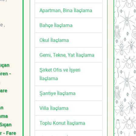
Apartman, Bina İlaçlama
e ,
Bahçe İlaçlama
Okul İlaçlama
Gemi, Tekne, Yat İlaçlama
Sıçan
Şirket Ofis ve İşyeri
ren -
İlaçlama
Fare
Şantiye İlaçlama
an
Villa İlaçlama
lama
Toplu Konut İlaçlama
 Sıçan
r - Fare