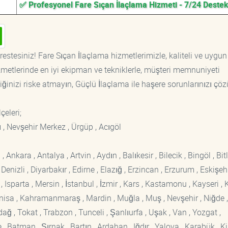
✅ Profesyonel Fare Sıçan İlaçlama Hizmeti - 7/24 Deste
estesiniz! Fare Sıçan İlaçlama hizmetlerimizle, kaliteli ve uygun 
etlerinde en iyi ekipman ve tekniklerle, müşteri memnuniyeti
iğinizi riske atmayın, Güçlü İlaçlama ile haşere sorunlarınızı çöz
lçeleri;
 , Nevşehir Merkez , Ürgüp , Acıgöl
kara , Antalya , Artvin , Aydın , Balıkesir , Bilecik , Bingöl , Bitli
enizli , Diyarbakır , Edirne , Elazığ , Erzincan , Erzurum , Eskişehi
sparta , Mersin , İstanbul , İzmir , Kars , Kastamonu , Kayseri , K
Manisa , Kahramanmaraş , Mardin , Muğla , Muş , Nevşehir , Niğde ,
rdağ , Tokat , Trabzon , Tunceli , Şanlıurfa , Uşak , Van , Yozgat ,
 Batman , Şırnak , Bartın , Ardahan , Iğdır , Yalova , Karabük , Kil