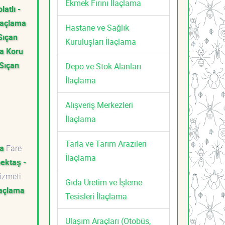
Ekmek Fırını İlaçlama
latlı -
İlaçlama
Hastane ve Sağlık
Sıçan
Kuruluşları İlaçlama
a Koru
 Sıçan
Depo ve Stok Alanları
İlaçlama
Alışveriş Merkezleri
İlaçlama
Tarla ve Tarım Arazileri
ma
Fare
İlaçlama
ektaş -
Hizmeti
Gıda Üretim ve İşleme
laçlama
Tesisleri İlaçlama
Ulaşım Araçları (Otobüs,