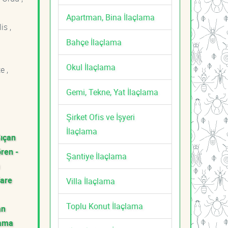
Apartman, Bina İlaçlama
is ,
Bahçe İlaçlama
Okul İlaçlama
e ,
Gemi, Tekne, Yat İlaçlama
Şirket Ofis ve İşyeri
İlaçlama
Sıçan
ren -
Şantiye İlaçlama
Fare
Villa İlaçlama
Toplu Konut İlaçlama
an
lama