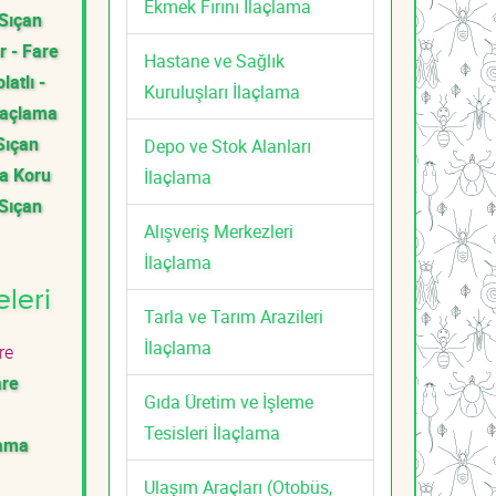
Ekmek Fırını İlaçlama
 Sıçan
r - Fare
Hastane ve Sağlık
latlı -
Kuruluşları İlaçlama
İlaçlama
Sıçan
Depo ve Stok Alanları
a Koru
İlaçlama
 Sıçan
Alışveriş Merkezleri
İlaçlama
leri
Tarla ve Tarım Arazileri
İlaçlama
re
are
Gıda Üretim ve İşleme
i
Tesisleri İlaçlama
lama
Ulaşım Araçları (Otobüs,