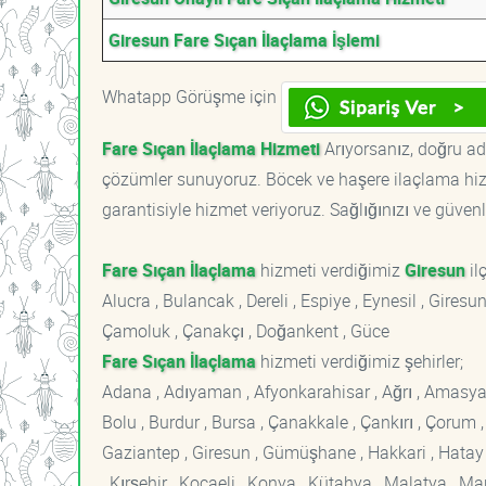
Giresun Fare Sıçan İlaçlama İşlemi
Whatapp Görüşme için
Fare Sıçan İlaçlama Hizmeti
Arıyorsanız, doğru adr
çözümler sunuyoruz. Böcek ve haşere ilaçlama hizm
garantisiyle hizmet veriyoruz. Sağlığınızı ve güvenl
Fare Sıçan İlaçlama
hizmeti verdiğimiz
Giresun
ilç
Alucra , Bulancak , Dereli , Espiye , Eynesil , Giresu
Çamoluk , Çanakçı , Doğankent , Güce
Fare Sıçan İlaçlama
hizmeti verdiğimiz şehirler;
Adana , Adıyaman , Afyonkarahisar , Ağrı , Amasya , An
Bolu , Burdur , Bursa , Çanakkale , Çankırı , Çorum , D
Gaziantep , Giresun , Gümüşhane , Hakkari , Hatay , I
, Kırşehir , Kocaeli , Konya , Kütahya , Malatya , 