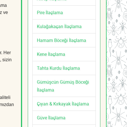
lama
Pire İlaçlama
z ve
Kulağakaçan İlaçlama
Hamam Böceği İlaçlama
r. Her
Kene İlaçlama
, sizin
Tahta Kurdu İlaçlama
Gümüşcün Gümüş Böceği
İlaçlama
liteli
Çıyan & Kırkayak İlaçlama
mızdan
Güve İlaçlama