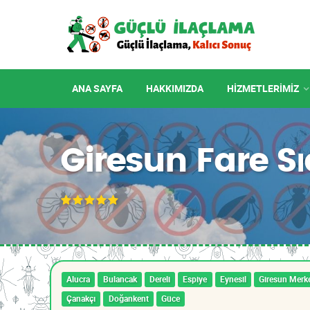
ANA SAYFA
HAKKIMIZDA
HIZMETLERIMIZ
Giresun Fare S
Alucra
Bulancak
Dereli
Espiye
Eynesil
Giresun Merk
Çanakçı
Doğankent
Güce