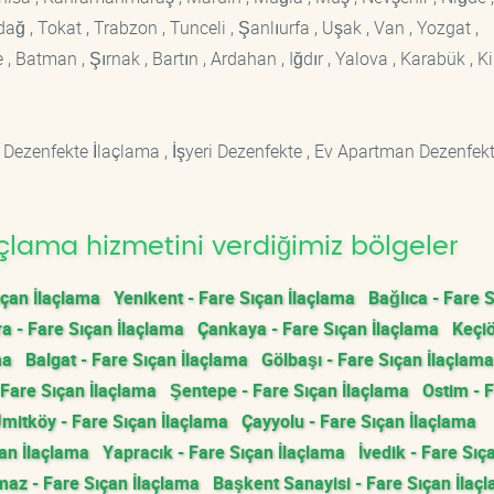
rdağ , Tokat , Trabzon , Tunceli , Şanlıurfa , Uşak , Van , Yozgat ,
 Batman , Şırnak , Bartın , Ardahan , Iğdır , Yalova , Karabük , Kil
 Dezenfekte İlaçlama , İşyeri Dezenfekte , Ev Apartman Dezenfekt
çlama hizmetini verdiğimiz bölgeler
ıçan İlaçlama
Yenikent - Fare Sıçan İlaçlama
Bağlıca - Fare 
a - Fare Sıçan İlaçlama
Çankaya - Fare Sıçan İlaçlama
Keçiö
ma
Balgat - Fare Sıçan İlaçlama
Gölbaşı - Fare Sıçan İlaçlama
 Fare Sıçan İlaçlama
Şentepe - Fare Sıçan İlaçlama
Ostim - 
mitköy - Fare Sıçan İlaçlama
Çayyolu - Fare Sıçan İlaçlama
çan İlaçlama
Yapracık - Fare Sıçan İlaçlama
İvedik - Fare Sıç
az - Fare Sıçan İlaçlama
Başkent Sanayisi - Fare Sıçan İlaç