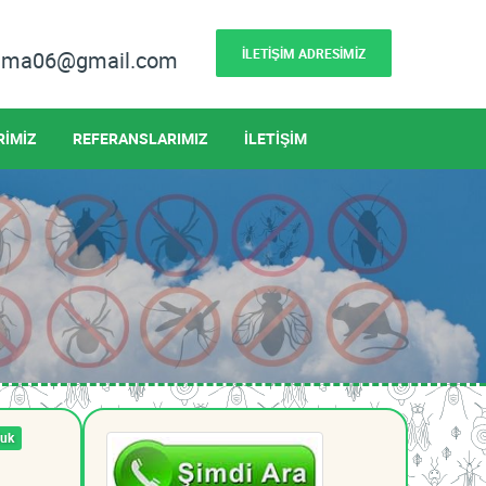
İLETİŞİM ADRESİMİZ
lama06@gmail.com
RİMİZ
REFERANSLARIMIZ
İLETİŞİM
uk