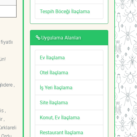
Tespih Böceği İlaçlama
Uygulama Alanları
fiyatlı
Ev İlaçlama
ün!
Otel İlaçlama
lıdere ,
İş Yeri İlaçlama
Site İlaçlama
s ,
Konut, Ev İlaçlama
r ,
ırklareli
Restaurant İlaçlama
 Ordu ,