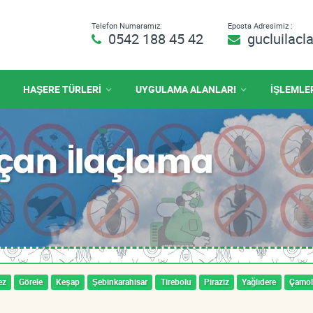
Telefon Numaramız:
Eposta Adresimiz :
0542 188 45 42
gucluilac
HAŞERE TÜRLERİ
UYGULAMA ALANLARI
İŞLEMLE
ıçan İlaçlama
ez
Görele
Keşap
Şebinkarahisar
Tirebolu
Piraziz
Yağlıdere
Çamol