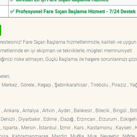
✅ Profesyonel Fare Sıçan İlaçlama Hizmeti - 7/24 Destek
estesiniz! Fare Sıçan İlaçlama hizmetlerimizle, kaliteli ve uygun 
etlerinde en iyi ekipman ve tekniklerle, müşteri memnuniyeti
iğinizi riske atmayın, Güçlü İlaçlama ile haşere sorunlarınızı çöz
eleri;
n Merkez , Görele , Keşap , Şebinkarahisar , Tirebolu , Piraziz , Yağ
kara , Antalya , Artvin , Aydın , Balıkesir , Bilecik , Bingöl , Bitli
enizli , Diyarbakır , Edirne , Elazığ , Erzincan , Erzurum , Eskişehi
sparta , Mersin , İstanbul , İzmir , Kars , Kastamonu , Kayseri , K
Manisa , Kahramanmaraş , Mardin , Muğla , Muş , Nevşehir , Niğde ,