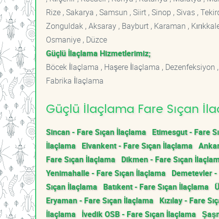
Rize , Sakarya , Samsun , Siirt , Sinop , Sivas , Teki
Zonguldak , Aksaray , Bayburt , Karaman , Kırıkkale ,
Osmaniye , Düzce
Güçlü İlaçlama Hizmetlerimiz;
Böcek İlaçlama , Haşere İlaçlama , Dezenfeksiyon ,
Fabrika İlaçlama
Güçlü İlaçlama Fare Sıçan İla
Sincan - Fare Sıçan İlaçlama
Etimesgut - Fare S
İlaçlama
Elvankent - Fare Sıçan İlaçlama
Ankar
Fare Sıçan İlaçlama
Dikmen - Fare Sıçan İlaçla
Yenimahalle - Fare Sıçan İlaçlama
Demetevler -
Sıçan İlaçlama
Batıkent - Fare Sıçan İlaçlama
Ü
Eryaman - Fare Sıçan İlaçlama
Kızılay - Fare Sı
İlaçlama
İvedik OSB - Fare Sıçan İlaçlama
Şaşm