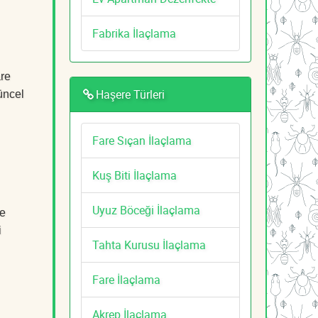
Fabrika İlaçlama
are
Haşere Türleri
üncel
Fare Sıçan İlaçlama
Kuş Biti İlaçlama
Uyuz Böceği İlaçlama
de
i
Tahta Kurusu İlaçlama
Fare İlaçlama
Akrep İlaçlama