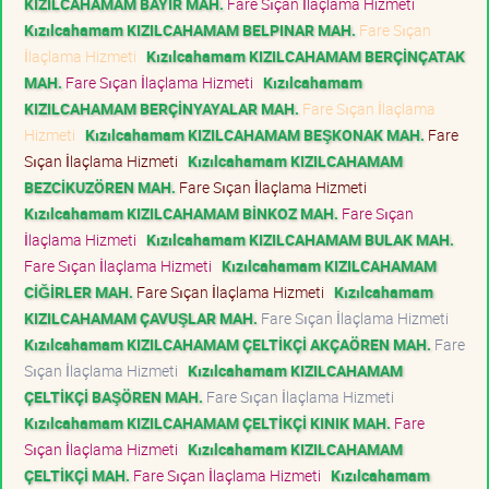
KIZILCAHAMAM BAYIR MAH.
Fare Sıçan İlaçlama Hizmeti
Kızılcahamam KIZILCAHAMAM BELPINAR MAH.
Fare Sıçan
İlaçlama Hizmeti
Kızılcahamam KIZILCAHAMAM BERÇİNÇATAK
MAH.
Fare Sıçan İlaçlama Hizmeti
Kızılcahamam
KIZILCAHAMAM BERÇİNYAYALAR MAH.
Fare Sıçan İlaçlama
Hizmeti
Kızılcahamam KIZILCAHAMAM BEŞKONAK MAH.
Fare
Sıçan İlaçlama Hizmeti
Kızılcahamam KIZILCAHAMAM
BEZCİKUZÖREN MAH.
Fare Sıçan İlaçlama Hizmeti
Kızılcahamam KIZILCAHAMAM BİNKOZ MAH.
Fare Sıçan
İlaçlama Hizmeti
Kızılcahamam KIZILCAHAMAM BULAK MAH.
Fare Sıçan İlaçlama Hizmeti
Kızılcahamam KIZILCAHAMAM
CİĞİRLER MAH.
Fare Sıçan İlaçlama Hizmeti
Kızılcahamam
KIZILCAHAMAM ÇAVUŞLAR MAH.
Fare Sıçan İlaçlama Hizmeti
Kızılcahamam KIZILCAHAMAM ÇELTİKÇİ AKÇAÖREN MAH.
Fare
Sıçan İlaçlama Hizmeti
Kızılcahamam KIZILCAHAMAM
ÇELTİKÇİ BAŞÖREN MAH.
Fare Sıçan İlaçlama Hizmeti
Kızılcahamam KIZILCAHAMAM ÇELTİKÇİ KINIK MAH.
Fare
Sıçan İlaçlama Hizmeti
Kızılcahamam KIZILCAHAMAM
ÇELTİKÇİ MAH.
Fare Sıçan İlaçlama Hizmeti
Kızılcahamam