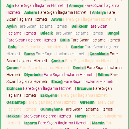
Ağrı
Fare Sıçan İlaçlama Hizmeti
|
Amasya
Fare Sıçan İlaçlama
Hizmeti
|
Ankara
Fare Sıçan İlaçlama Hizmeti
|
Antalya
Fare
Sıçan İlaçlama Hizmeti
|
Artvin
Fare Sıçan İlaçlama Hizmeti
|
Aydın
Fare Sıçan İlaçlama Hizmeti
|
Balıkesir
Fare Sıçan
İlaçlama Hizmeti
|
Bilecik
Fare Sıçan İlaçlama Hizmeti
|
Bingöl
Fare Sıçan İlaçlama Hizmeti
|
Bitlis
Fare Sıçan İlaçlama Hizmeti
|
Bolu
Fare Sıçan İlaçlama Hizmeti
|
Burdur
Fare Sıçan İlaçlama
Hizmeti
|
Bursa
Fare Sıçan İlaçlama Hizmeti
|
Çanakkale
Fare
Sıçan İlaçlama Hizmeti
|
Çankırı
Fare Sıçan İlaçlama Hizmeti
|
Çorum
Fare Sıçan İlaçlama Hizmeti
|
Denizli
Fare Sıçan İlaçlama
Hizmeti
|
Diyarbakır
Fare Sıçan İlaçlama Hizmeti
|
Edirne
Fare
Sıçan İlaçlama Hizmeti
|
Elazığ
Fare Sıçan İlaçlama Hizmeti
|
Erzincan
Fare Sıçan İlaçlama Hizmeti
|
Erzurum
Fare Sıçan
İlaçlama Hizmeti
|
Eskişehir
Fare Sıçan İlaçlama Hizmeti
|
Gaziantep
Fare Sıçan İlaçlama Hizmeti
|
Giresun
Fare Sıçan
İlaçlama Hizmeti
|
Gümüşhane
Fare Sıçan İlaçlama Hizmeti
|
Hakkari
Fare Sıçan İlaçlama Hizmeti
|
Hatay
Fare Sıçan İlaçlama
Hizmeti
|
Isparta
Fare Sıçan İlaçlama Hizmeti
|
Mersin
Fare