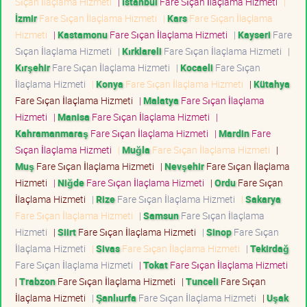
Sıçan İlaçlama Hizmeti
|
İstanbul
Fare Sıçan İlaçlama Hizmeti
|
İzmir
Fare Sıçan İlaçlama Hizmeti
|
Kars
Fare Sıçan İlaçlama
Hizmeti
|
Kastamonu
Fare Sıçan İlaçlama Hizmeti
|
Kayseri
Fare
Sıçan İlaçlama Hizmeti
|
Kırklareli
Fare Sıçan İlaçlama Hizmeti
|
Kırşehir
Fare Sıçan İlaçlama Hizmeti
|
Kocaeli
Fare Sıçan
İlaçlama Hizmeti
|
Konya
Fare Sıçan İlaçlama Hizmeti
|
Kütahya
Fare Sıçan İlaçlama Hizmeti
|
Malatya
Fare Sıçan İlaçlama
Hizmeti
|
Manisa
Fare Sıçan İlaçlama Hizmeti
|
Kahramanmaraş
Fare Sıçan İlaçlama Hizmeti
|
Mardin
Fare
Sıçan İlaçlama Hizmeti
|
Muğla
Fare Sıçan İlaçlama Hizmeti
|
Muş
Fare Sıçan İlaçlama Hizmeti
|
Nevşehir
Fare Sıçan İlaçlama
Hizmeti
|
Niğde
Fare Sıçan İlaçlama Hizmeti
|
Ordu
Fare Sıçan
İlaçlama Hizmeti
|
Rize
Fare Sıçan İlaçlama Hizmeti
|
Sakarya
Fare Sıçan İlaçlama Hizmeti
|
Samsun
Fare Sıçan İlaçlama
Hizmeti
|
Siirt
Fare Sıçan İlaçlama Hizmeti
|
Sinop
Fare Sıçan
İlaçlama Hizmeti
|
Sivas
Fare Sıçan İlaçlama Hizmeti
|
Tekirdağ
Fare Sıçan İlaçlama Hizmeti
|
Tokat
Fare Sıçan İlaçlama Hizmeti
|
Trabzon
Fare Sıçan İlaçlama Hizmeti
|
Tunceli
Fare Sıçan
İlaçlama Hizmeti
|
Şanlıurfa
Fare Sıçan İlaçlama Hizmeti
|
Uşak