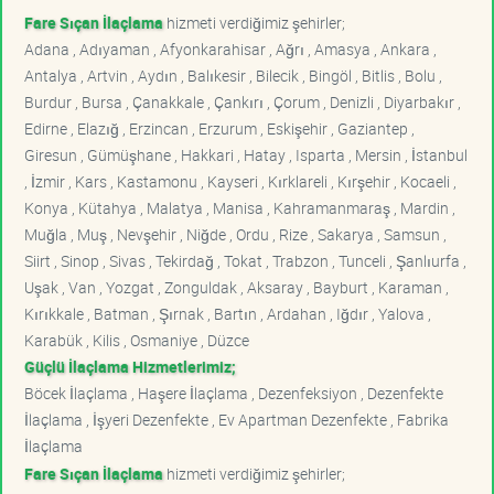
Fare Sıçan İlaçlama
hizmeti verdiğimiz şehirler;
Adana , Adıyaman , Afyonkarahisar , Ağrı , Amasya , Ankara ,
Antalya , Artvin , Aydın , Balıkesir , Bilecik , Bingöl , Bitlis , Bolu ,
Burdur , Bursa , Çanakkale , Çankırı , Çorum , Denizli , Diyarbakır ,
Edirne , Elazığ , Erzincan , Erzurum , Eskişehir , Gaziantep ,
Giresun , Gümüşhane , Hakkari , Hatay , Isparta , Mersin , İstanbul
, İzmir , Kars , Kastamonu , Kayseri , Kırklareli , Kırşehir , Kocaeli ,
Konya , Kütahya , Malatya , Manisa , Kahramanmaraş , Mardin ,
Muğla , Muş , Nevşehir , Niğde , Ordu , Rize , Sakarya , Samsun ,
Siirt , Sinop , Sivas , Tekirdağ , Tokat , Trabzon , Tunceli , Şanlıurfa ,
Uşak , Van , Yozgat , Zonguldak , Aksaray , Bayburt , Karaman ,
Kırıkkale , Batman , Şırnak , Bartın , Ardahan , Iğdır , Yalova ,
Karabük , Kilis , Osmaniye , Düzce
Güçlü İlaçlama Hizmetlerimiz;
Böcek İlaçlama , Haşere İlaçlama , Dezenfeksiyon , Dezenfekte
İlaçlama , İşyeri Dezenfekte , Ev Apartman Dezenfekte , Fabrika
İlaçlama
Fare Sıçan İlaçlama
hizmeti verdiğimiz şehirler;