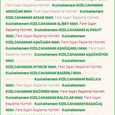
Fare Sıçan İlaçlama Hizmeti
Kızılcahamam KIZILCAHAMAM
AKDOĞAN MAH.
Fare Sıçan İlaçlama Hizmeti
Kızılcahamam
KIZILCAHAMAM AKSAK MAH.
Fare Sıçan İlaçlama Hizmeti
Kızılcahamam KIZILCAHAMAM ALİBEY MAH.
Fare Sıçan
İlaçlama Hizmeti
Kızılcahamam KIZILCAHAMAM ALPAGUT
MAH.
Fare Sıçan İlaçlama Hizmeti
Kızılcahamam
KIZILCAHAMAM AŞAĞIADA MAH.
Fare Sıçan İlaçlama Hizmeti
Kızılcahamam KIZILCAHAMAM AŞAĞIÇANLI MAH.
Fare Sıçan
İlaçlama Hizmeti
Kızılcahamam KIZILCAHAMAM AŞAĞIHÜYÜK
MAH.
Fare Sıçan İlaçlama Hizmeti
Kızılcahamam
KIZILCAHAMAM AYVACIK MAH.
Fare Sıçan İlaçlama Hizmeti
Kızılcahamam KIZILCAHAMAM BADEMLİ MAH.
Fare Sıçan
İlaçlama Hizmeti
Kızılcahamam KIZILCAHAMAM BAĞLICA
MAH.
Fare Sıçan İlaçlama Hizmeti
Kızılcahamam
KIZILCAHAMAM BAĞÖREN MAH.
Fare Sıçan İlaçlama Hizmeti
Kızılcahamam KIZILCAHAMAM BALCILAR MAH.
Fare Sıçan
İlaçlama Hizmeti
Kızılcahamam KIZILCAHAMAM BAŞAĞAÇ
MAH.
Fare Sıçan İlaçlama Hizmeti
Kızılcahamam