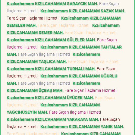
Kızılcahamam KIZILCAHAMAM SARAYCIK MAH.
Fare Sıçan
İlaçlama Hizmeti
Kızılcahamam KIZILCAHAMAM SAZAK MAH.
Fare Sıçan İlaçlama Hizmeti
Kızılcahamam KIZILCAHAMAM
SEMELER MAH.
Fare Sıçan İlaçlama Hizmeti
Kızılcahamam
KIZILCAHAMAM SEMER MAH.
Fare Sıçan İlaçlama Hizmeti
Kızılcahamam KIZILCAHAMAM SÜLELER MAH.
Fare Sıçan
İlaçlama Hizmeti
Kızılcahamam KIZILCAHAMAM TAHTALAR
MAH.
Fare Sıçan İlaçlama Hizmeti
Kızılcahamam
KIZILCAHAMAM TAŞLICA MAH.
Fare Sıçan İlaçlama Hizmeti
Kızılcahamam KIZILCAHAMAM TURNALI MAH.
Fare Sıçan
İlaçlama Hizmeti
Kızılcahamam KIZILCAHAMAM UĞURLU
MAH.
Fare Sıçan İlaçlama Hizmeti
Kızılcahamam
KIZILCAHAMAM ÜÇBAŞ MAH.
Fare Sıçan İlaçlama Hizmeti
Kızılcahamam KIZILCAHAMAM ÜYÜCEK MAH.
Fare Sıçan
İlaçlama Hizmeti
Kızılcahamam KIZILCAHAMAM
YAĞCIHÜSEYİN MAH.
Fare Sıçan İlaçlama Hizmeti
Kızılcahamam KIZILCAHAMAM YAKAKAYA MAH.
Fare Sıçan
İlaçlama Hizmeti
Kızılcahamam KIZILCAHAMAM YANIK MAH.
Fare Sıçan İlaçlama Hizmeti
Kızılcahamam KIZILCAHAMAM