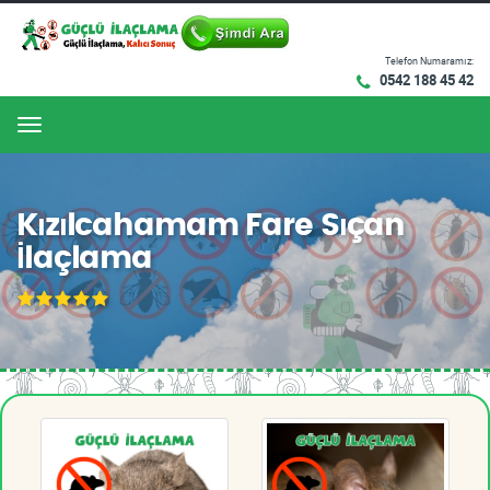
Telefon Numaramız:
0542 188 45 42
Menu
Kızılcahamam Fare Sıçan
İlaçlama