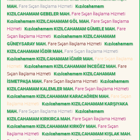
MAH.
Fare Sıçan İlaçlama Hizmeti
Kızılcahamam
KIZILCAHAMAM GEBELER MAH.
Fare Sıçan İlaçlama Hizmeti
Kızılcahamam KIZILCAHAMAM GÖL MAH.
Fare Sıçan İlaçlama
Hizmeti
Kızılcahamam KIZILCAHAMAM GÜMELE MAH.
Fare
Sıçan İlaçlama Hizmeti
Kızılcahamam KIZILCAHAMAM
GÜNEYSARAY MAH.
Fare Sıçan İlaçlama Hizmeti
Kızılcahamam
KIZILCAHAMAM İĞDİR MAH.
Fare Sıçan İlaçlama Hizmeti
Kızılcahamam KIZILCAHAMAM İĞMİR MAH.
Fare Sıçan İlaçlama
Hizmeti
Kızılcahamam KIZILCAHAMAM İNCEĞEZ MAH.
Fare
Sıçan İlaçlama Hizmeti
Kızılcahamam KIZILCAHAMAM
İSMETPAŞA MAH.
Fare Sıçan İlaçlama Hizmeti
Kızılcahamam
KIZILCAHAMAM KALEMLER MAH.
Fare Sıçan İlaçlama Hizmeti
Kızılcahamam KIZILCAHAMAM KARACAÖREN MAH.
Fare Sıçan
İlaçlama Hizmeti
Kızılcahamam KIZILCAHAMAM KARŞIYAKA
MAH.
Fare Sıçan İlaçlama Hizmeti
Kızılcahamam
KIZILCAHAMAM KIRKIRCA MAH.
Fare Sıçan İlaçlama Hizmeti
Kızılcahamam KIZILCAHAMAM KIRKÖY MAH.
Fare Sıçan
İlaçlama Hizmeti
Kızılcahamam KIZILCAHAMAM KIŞLAK MAH.