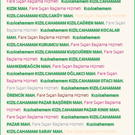
Fare Sıçan İlaçlama Hizmeti
Kızılcahamam KIZILCAHAMAM
KIZIK MAH.
Fare Sıçan İlaçlama Hizmeti
Kızılcahamam
KIZILCAHAMAM KIZILCAKÖY MAH.
Fare Sıçan İlaçlama Hizmeti
Kızılcahamam KIZILCAHAMAM KIZILCAÖREN MAH.
Fare Sıçan
İlaçlama Hizmeti
Kızılcahamam KIZILCAHAMAM KOCALAR
MAH.
Fare Sıçan İlaçlama Hizmeti
Kızılcahamam
KIZILCAHAMAM KURUMCU MAH.
Fare Sıçan İlaçlama Hizmeti
Kızılcahamam KIZILCAHAMAM KUŞCUÖREN MAH.
Fare Sıçan
İlaçlama Hizmeti
Kızılcahamam KIZILCAHAMAM
MAHKEMEAĞCİN MAH.
Fare Sıçan İlaçlama Hizmeti
Kızılcahamam KIZILCAHAMAM OĞLAKCI MAH.
Fare Sıçan
İlaçlama Hizmeti
Kızılcahamam KIZILCAHAMAM OTACI MAH.
Fare Sıçan İlaçlama Hizmeti
Kızılcahamam KIZILCAHAMAM
ÖRENCİK MAH.
Fare Sıçan İlaçlama Hizmeti
Kızılcahamam
KIZILCAHAMAM PAZAR BAŞÖREN MAH.
Fare Sıçan İlaçlama
Hizmeti
Kızılcahamam KIZILCAHAMAM PAZAR KINIK MAH.
Fare Sıçan İlaçlama Hizmeti
Kızılcahamam KIZILCAHAMAM
PAZAR MAH.
Fare Sıçan İlaçlama Hizmeti
Kızılcahamam
KIZILCAHAMAM SARAY MAH.
Fare Sıçan İlaçlama Hizmeti