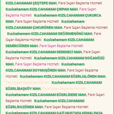
KIZILCAHAMAM ÇEŞTEPE MAH.
Fare Sıçan İlaçlama Hizmeti
Kızılcahamam KIZILCAHAMAM ÇIRPAN MAH.
Fare Sıçan
İlaçlama Hizmeti
Kızılcahamam KIZILCAHAMAM ÇUKURCA
MAH.
Fare Sıçan İlaçlama Hizmeti
Kızılcahamam
KIZILCAHAMAM ÇUKURÖREN MAH.
Fare Sıçan İlaçlama Hizmeti
Kızılcahamam KIZILCAHAMAM DEĞİRMENÖNÜ MAH.
Fare
Sıçan İlaçlama Hizmeti
Kızılcahamam KIZILCAHAMAM
DEMİRCİÖREN MAH.
Fare Sıçan İlaçlama Hizmeti
Kızılcahamam KIZILCAHAMAM DERENECİ MAH.
Fare Sıçan
İlaçlama Hizmeti
Kızılcahamam KIZILCAHAMAM DOĞANÖZÜ
MAH.
Fare Sıçan İlaçlama Hizmeti
Kızılcahamam
KIZILCAHAMAM DOYMUŞÖREN MAH.
Fare Sıçan İlaçlama
Hizmeti
Kızılcahamam KIZILCAHAMAM EĞERLİALÖREN MAH.
Fare Sıçan İlaçlama Hizmeti
Kızılcahamam KIZILCAHAMAM
EĞERLİBAŞKÖY MAH.
Fare Sıçan İlaçlama Hizmeti
Kızılcahamam KIZILCAHAMAM EĞERLİDERE MAH.
Fare Sıçan
İlaçlama Hizmeti
Kızılcahamam KIZILCAHAMAM
EĞERLİKOZÖREN MAH.
Fare Sıçan İlaçlama Hizmeti
Kızılcahamam KIZILCAHAMAM GAZİ MUSTAFA KEMALPAŞA