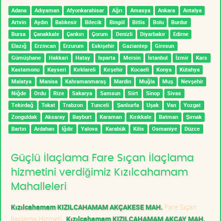
Adana
Adıyaman
Afyonkarahisar
Ağrı
Amasya
Ankara
Antalya
Artvin
Aydın
Balıkesir
Bilecik
Bingöl
Bitlis
Bolu
Burdur
Bursa
Çanakkale
Çankırı
Çorum
Denizli
Diyarbakır
Edirne
Elazığ
Erzincan
Erzurum
Eskişehir
Gaziantep
Giresun
Gümüşhane
Hakkari
Hatay
Isparta
Mersin
İstanbul
İzmir
Kars
Kastamonu
Kayseri
Kırklareli
Kırşehir
Kocaeli
Konya
Kütahya
Malatya
Manisa
Kahramanmaraş
Mardin
Muğla
Muş
Nevşehir
Niğde
Ordu
Rize
Sakarya
Samsun
Siirt
Sinop
Sivas
Tekirdağ
Tokat
Trabzon
Tunceli
Şanlıurfa
Uşak
Van
Yozgat
Zonguldak
Aksaray
Bayburt
Karaman
Kırıkkale
Batman
Şırnak
Bartın
Ardahan
Iğdır
Yalova
Karabük
Kilis
Osmaniye
Düzce
Güçlü İlaçlama Fare Sıçan İlaçlama
hizmetini verdiğimiz Kızılcahamam
Mahalleleri
Kızılcahamam KIZILCAHAMAM AKÇAKESE MAH.
Fare Sıçan
İlaçlama Hizmeti
Kızılcahamam KIZILCAHAMAM AKÇAY MAH.