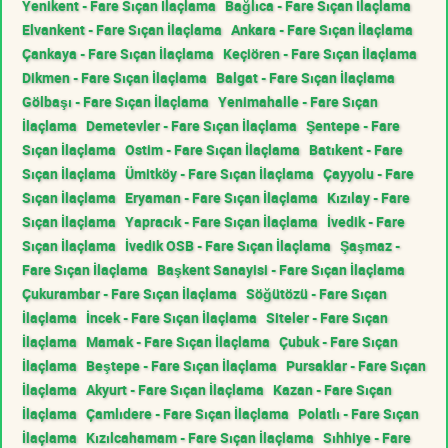
Yenikent - Fare Sıçan İlaçlama
Bağlıca - Fare Sıçan İlaçlama
Elvankent - Fare Sıçan İlaçlama
Ankara - Fare Sıçan İlaçlama
Çankaya - Fare Sıçan İlaçlama
Keçiören - Fare Sıçan İlaçlama
Dikmen - Fare Sıçan İlaçlama
Balgat - Fare Sıçan İlaçlama
Gölbaşı - Fare Sıçan İlaçlama
Yenimahalle - Fare Sıçan
İlaçlama
Demetevler - Fare Sıçan İlaçlama
Şentepe - Fare
Sıçan İlaçlama
Ostim - Fare Sıçan İlaçlama
Batıkent - Fare
Sıçan İlaçlama
Ümitköy - Fare Sıçan İlaçlama
Çayyolu - Fare
Sıçan İlaçlama
Eryaman - Fare Sıçan İlaçlama
Kızılay - Fare
Sıçan İlaçlama
Yapracık - Fare Sıçan İlaçlama
İvedik - Fare
Sıçan İlaçlama
İvedik OSB - Fare Sıçan İlaçlama
Şaşmaz -
Fare Sıçan İlaçlama
Başkent Sanayisi - Fare Sıçan İlaçlama
Çukurambar - Fare Sıçan İlaçlama
Söğütözü - Fare Sıçan
İlaçlama
İncek - Fare Sıçan İlaçlama
Siteler - Fare Sıçan
İlaçlama
Mamak - Fare Sıçan İlaçlama
Çubuk - Fare Sıçan
İlaçlama
Beştepe - Fare Sıçan İlaçlama
Pursaklar - Fare Sıçan
İlaçlama
Akyurt - Fare Sıçan İlaçlama
Kazan - Fare Sıçan
İlaçlama
Çamlıdere - Fare Sıçan İlaçlama
Polatlı - Fare Sıçan
İlaçlama
Kızılcahamam - Fare Sıçan İlaçlama
Sıhhiye - Fare