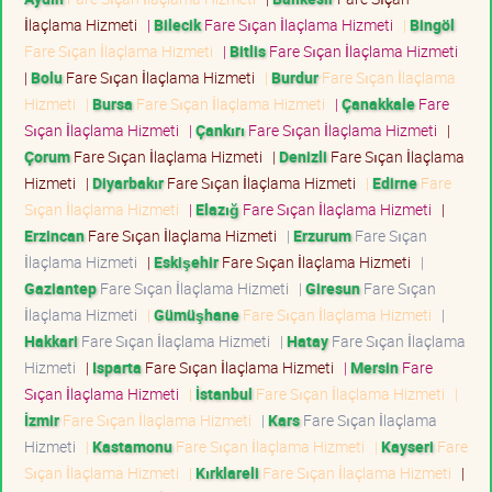
İlaçlama Hizmeti
|
Bilecik
Fare Sıçan İlaçlama Hizmeti
|
Bingöl
Fare Sıçan İlaçlama Hizmeti
|
Bitlis
Fare Sıçan İlaçlama Hizmeti
|
Bolu
Fare Sıçan İlaçlama Hizmeti
|
Burdur
Fare Sıçan İlaçlama
Hizmeti
|
Bursa
Fare Sıçan İlaçlama Hizmeti
|
Çanakkale
Fare
Sıçan İlaçlama Hizmeti
|
Çankırı
Fare Sıçan İlaçlama Hizmeti
|
Çorum
Fare Sıçan İlaçlama Hizmeti
|
Denizli
Fare Sıçan İlaçlama
Hizmeti
|
Diyarbakır
Fare Sıçan İlaçlama Hizmeti
|
Edirne
Fare
Sıçan İlaçlama Hizmeti
|
Elazığ
Fare Sıçan İlaçlama Hizmeti
|
Erzincan
Fare Sıçan İlaçlama Hizmeti
|
Erzurum
Fare Sıçan
İlaçlama Hizmeti
|
Eskişehir
Fare Sıçan İlaçlama Hizmeti
|
Gaziantep
Fare Sıçan İlaçlama Hizmeti
|
Giresun
Fare Sıçan
İlaçlama Hizmeti
|
Gümüşhane
Fare Sıçan İlaçlama Hizmeti
|
Hakkari
Fare Sıçan İlaçlama Hizmeti
|
Hatay
Fare Sıçan İlaçlama
Hizmeti
|
Isparta
Fare Sıçan İlaçlama Hizmeti
|
Mersin
Fare
Sıçan İlaçlama Hizmeti
|
İstanbul
Fare Sıçan İlaçlama Hizmeti
|
İzmir
Fare Sıçan İlaçlama Hizmeti
|
Kars
Fare Sıçan İlaçlama
Hizmeti
|
Kastamonu
Fare Sıçan İlaçlama Hizmeti
|
Kayseri
Fare
Sıçan İlaçlama Hizmeti
|
Kırklareli
Fare Sıçan İlaçlama Hizmeti
|