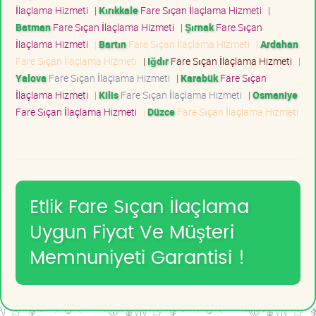
İlaçlama Hizmeti
|
Kırıkkale
Fare Sıçan İlaçlama Hizmeti
|
Batman
Fare Sıçan İlaçlama Hizmeti
|
Şırnak
Fare Sıçan
İlaçlama Hizmeti
|
Bartın
Fare Sıçan İlaçlama Hizmeti
|
Ardahan
Fare Sıçan İlaçlama Hizmeti
|
Iğdır
Fare Sıçan İlaçlama Hizmeti
|
Yalova
Fare Sıçan İlaçlama Hizmeti
|
Karabük
Fare Sıçan
İlaçlama Hizmeti
|
Kilis
Fare Sıçan İlaçlama Hizmeti
|
Osmaniye
Fare Sıçan İlaçlama Hizmeti
|
Düzce
Fare Sıçan İlaçlama Hizmeti
Etlik Fare Sıçan İlaçlama
Uygun Fiyat Ve Müşteri
Memnuniyeti Garantisi !