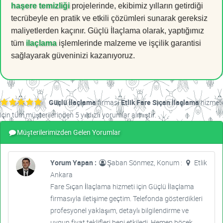
haşere temizliği
projelerinde, ekibimiz yılların getirdiği
tecrübeyle en pratik ve etkili çözümleri sunarak gereksiz
maliyetlerden kaçınır. Güçlü İlaçlama olarak, yaptığımız
tüm
ilaçlama
işlemlerinde malzeme ve işçilik garantisi
sağlayarak güveninizi kazanıyoruz.
Güçlü İlaçlama
firması
Etlik Fare Sıçan İlaçlama
hizmeti
için tüm müşterilerinden 5 yıldızlı yorumlar almıştır.
Müşterilerimizden Gelen Yorumlar
Yorum Yapan :
Şaban Sönmez, Konum :
Etlik
Ankara
Fare Sıçan İlaçlama hizmeti için Güçlü İlaçlama
firmasıyla iletişime geçtim. Telefonda gösterdikleri
profesyonel yaklaşım, detaylı bilgilendirme ve
uygun fiyat teklifleri beni etkiledi. Hemen böcek