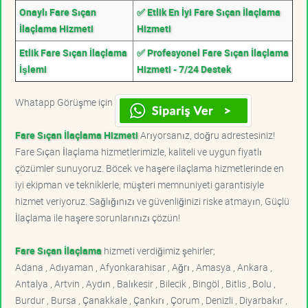
Onaylı Fare Sıçan
✅ Etlik En İyi Fare Sıçan İlaçlama
İlaçlama Hizmeti
Hizmeti
Etlik Fare Sıçan İlaçlama
✅ Profesyonel Fare Sıçan İlaçlama
İşlemi
Hizmeti - 7/24 Destek
Whatapp Görüşme için
Fare Sıçan İlaçlama Hizmeti
Arıyorsanız, doğru adrestesiniz!
Fare Sıçan İlaçlama hizmetlerimizle, kaliteli ve uygun fiyatlı
çözümler sunuyoruz. Böcek ve haşere ilaçlama hizmetlerinde en
iyi ekipman ve tekniklerle, müşteri memnuniyeti garantisiyle
hizmet veriyoruz. Sağlığınızı ve güvenliğinizi riske atmayın, Güçlü
İlaçlama ile haşere sorunlarınızı çözün!
Fare Sıçan İlaçlama
hizmeti verdiğimiz şehirler;
Adana , Adıyaman , Afyonkarahisar , Ağrı , Amasya , Ankara ,
Antalya , Artvin , Aydın , Balıkesir , Bilecik , Bingöl , Bitlis , Bolu ,
Burdur , Bursa , Çanakkale , Çankırı , Çorum , Denizli , Diyarbakır ,