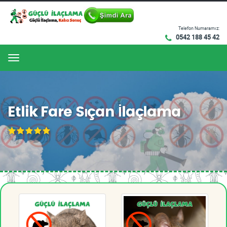
Telefon Numaramız:
0542 188 45 42
Menu
Etlik Fare Sıçan İlaçlama