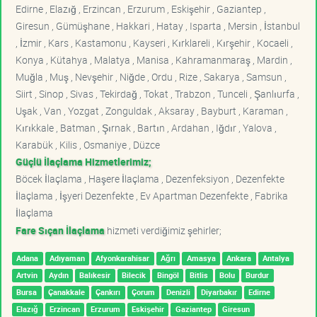
Edirne , Elazığ , Erzincan , Erzurum , Eskişehir , Gaziantep ,
Giresun , Gümüşhane , Hakkari , Hatay , Isparta , Mersin , İstanbul
, İzmir , Kars , Kastamonu , Kayseri , Kırklareli , Kırşehir , Kocaeli ,
Konya , Kütahya , Malatya , Manisa , Kahramanmaraş , Mardin ,
Muğla , Muş , Nevşehir , Niğde , Ordu , Rize , Sakarya , Samsun ,
Siirt , Sinop , Sivas , Tekirdağ , Tokat , Trabzon , Tunceli , Şanlıurfa ,
Uşak , Van , Yozgat , Zonguldak , Aksaray , Bayburt , Karaman ,
Kırıkkale , Batman , Şırnak , Bartın , Ardahan , Iğdır , Yalova ,
Karabük , Kilis , Osmaniye , Düzce
Güçlü İlaçlama Hizmetlerimiz;
Böcek İlaçlama , Haşere İlaçlama , Dezenfeksiyon , Dezenfekte
İlaçlama , İşyeri Dezenfekte , Ev Apartman Dezenfekte , Fabrika
İlaçlama
Fare Sıçan İlaçlama
hizmeti verdiğimiz şehirler;
Adana
Adıyaman
Afyonkarahisar
Ağrı
Amasya
Ankara
Antalya
Artvin
Aydın
Balıkesir
Bilecik
Bingöl
Bitlis
Bolu
Burdur
Bursa
Çanakkale
Çankırı
Çorum
Denizli
Diyarbakır
Edirne
Elazığ
Erzincan
Erzurum
Eskişehir
Gaziantep
Giresun