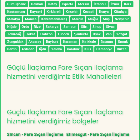
Gümüşhane
Hakkari
Hatay
Isparta
Mersin
İstanbul
İzmir
Kars
Kastamonu
Kayseri
Kırklareli
Kırşehir
Kocaeli
Konya
Kütahya
Malatya
Manisa
Kahramanmaraş
Mardin
Muğla
Muş
Nevşehir
Niğde
Ordu
Rize
Sakarya
Samsun
Siirt
Sinop
Sivas
Tekirdağ
Tokat
Trabzon
Tunceli
Şanlıurfa
Uşak
Van
Yozgat
Zonguldak
Aksaray
Bayburt
Karaman
Kırıkkale
Batman
Şırnak
Bartın
Ardahan
Iğdır
Yalova
Karabük
Kilis
Osmaniye
Düzce
Güçlü İlaçlama Fare Sıçan İlaçlama
hizmetini verdiğimiz Etlik Mahalleleri
Güçlü İlaçlama Fare Sıçan İlaçlama
hizmetini verdiğimiz bölgeler
Sincan - Fare Sıçan İlaçlama
Etimesgut - Fare Sıçan İlaçlama