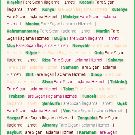
Kırşehir
Fare Sıçan İlaçlama Hizmeti
|
Kocaeli
Fare Sıçan
İlaçlama Hizmeti
|
Konya
Fare Sıçan İlaçlama Hizmeti
|
Kütahya
Fare Sıçan İlaçlama Hizmeti
|
Malatya
Fare Sıçan İlaçlama
Hizmeti
|
Manisa
Fare Sıçan İlaçlama Hizmeti
|
Kahramanmaraş
Fare Sıçan İlaçlama Hizmeti
|
Mardin
Fare
Sıçan İlaçlama Hizmeti
|
Muğla
Fare Sıçan İlaçlama Hizmeti
|
Muş
Fare Sıçan İlaçlama Hizmeti
|
Nevşehir
Fare Sıçan İlaçlama
Hizmeti
|
Niğde
Fare Sıçan İlaçlama Hizmeti
|
Ordu
Fare Sıçan
İlaçlama Hizmeti
|
Rize
Fare Sıçan İlaçlama Hizmeti
|
Sakarya
Fare Sıçan İlaçlama Hizmeti
|
Samsun
Fare Sıçan İlaçlama
Hizmeti
|
Siirt
Fare Sıçan İlaçlama Hizmeti
|
Sinop
Fare Sıçan
İlaçlama Hizmeti
|
Sivas
Fare Sıçan İlaçlama Hizmeti
|
Tekirdağ
Fare Sıçan İlaçlama Hizmeti
|
Tokat
Fare Sıçan İlaçlama Hizmeti
|
Trabzon
Fare Sıçan İlaçlama Hizmeti
|
Tunceli
Fare Sıçan
İlaçlama Hizmeti
|
Şanlıurfa
Fare Sıçan İlaçlama Hizmeti
|
Uşak
Fare Sıçan İlaçlama Hizmeti
|
Van
Fare Sıçan İlaçlama Hizmeti
|
Yozgat
Fare Sıçan İlaçlama Hizmeti
|
Zonguldak
Fare Sıçan
İlaçlama Hizmeti
|
Aksaray
Fare Sıçan İlaçlama Hizmeti
|
Bayburt
Fare Sıçan İlaçlama Hizmeti
|
Karaman
Fare Sıçan