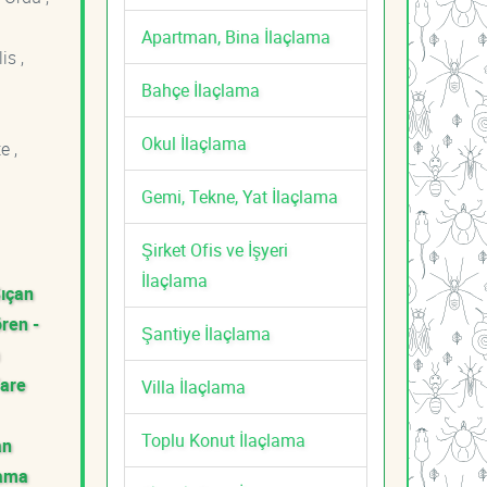
Apartman, Bina İlaçlama
is ,
Bahçe İlaçlama
Okul İlaçlama
e ,
Gemi, Tekne, Yat İlaçlama
Şirket Ofis ve İşyeri
İlaçlama
Sıçan
ren -
Şantiye İlaçlama
Fare
Villa İlaçlama
Toplu Konut İlaçlama
an
lama