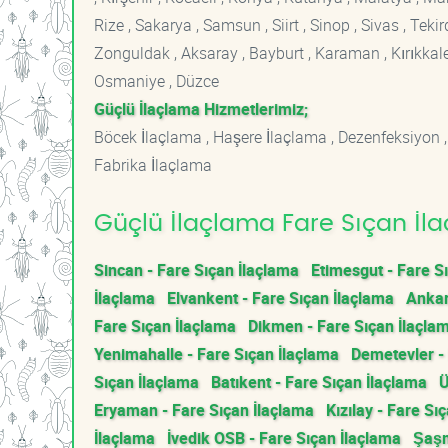
Rize , Sakarya , Samsun , Siirt , Sinop , Sivas , Teki
Zonguldak , Aksaray , Bayburt , Karaman , Kırıkkale ,
Osmaniye , Düzce
Güçlü İlaçlama Hizmetlerimiz;
Böcek İlaçlama , Haşere İlaçlama , Dezenfeksiyon ,
Fabrika İlaçlama
Güçlü İlaçlama Fare Sıçan İla
Sincan - Fare Sıçan İlaçlama
Etimesgut - Fare S
İlaçlama
Elvankent - Fare Sıçan İlaçlama
Ankar
Fare Sıçan İlaçlama
Dikmen - Fare Sıçan İlaçla
Yenimahalle - Fare Sıçan İlaçlama
Demetevler -
Sıçan İlaçlama
Batıkent - Fare Sıçan İlaçlama
Ü
Eryaman - Fare Sıçan İlaçlama
Kızılay - Fare Sı
İlaçlama
İvedik OSB - Fare Sıçan İlaçlama
Şaşm