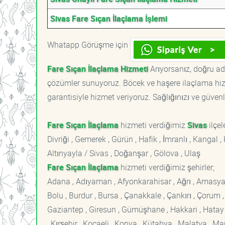
Sivas Fare Sıçan İlaçlama İşlemi
Whatapp Görüşme için
Fare Sıçan İlaçlama Hizmeti
Arıyorsanız, doğru adr
çözümler sunuyoruz. Böcek ve haşere ilaçlama hizm
garantisiyle hizmet veriyoruz. Sağlığınızı ve güvenl
Fare Sıçan İlaçlama
hizmeti verdiğimiz
Sivas
ilçele
Divriği , Gemerek , Gürün , Hafik , İmranlı , Kangal , 
Altınyayla / Sivas , Doğanşar , Gölova , Ulaş
Fare Sıçan İlaçlama
hizmeti verdiğimiz şehirler;
Adana , Adıyaman , Afyonkarahisar , Ağrı , Amasya , An
Bolu , Burdur , Bursa , Çanakkale , Çankırı , Çorum , D
Gaziantep , Giresun , Gümüşhane , Hakkari , Hatay , I
, Kırşehir , Kocaeli , Konya , Kütahya , Malatya , 