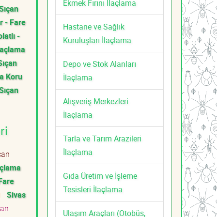
Ekmek Fırını İlaçlama
 Sıçan
r - Fare
Hastane ve Sağlık
latlı -
Kuruluşları İlaçlama
İlaçlama
Sıçan
Depo ve Stok Alanları
a Koru
İlaçlama
 Sıçan
Alışveriş Merkezleri
İlaçlama
ri
Tarla ve Tarım Arazileri
İlaçlama
çan
laçlama
Gıda Üretim ve İşleme
 Fare
Tesisleri İlaçlama
ti
Sivas
çan
Ulaşım Araçları (Otobüs,