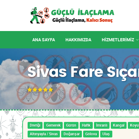
ANA SAYFA
HAKKIMIZDA
HIZMETLERIMIZ
Sivas Fare Sıç
Divriği
Gemerek
Gürün
Hafik
İmranlı
Kangal
Koyul
Altınyayla / Sivas
Doğanşar
Gölova
Ulaş