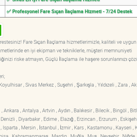
✅ Profesyonel Fare Sıçan İlaçlama Hizmeti - 7/24 Destek
estesiniz! Fare Sıçan İlaçlama hizmetlerimizle, kaliteli ve uygun 
etlerinde en iyi ekipman ve tekniklerle, müşteri memnuniyeti
iğinizi riske atmayın, Güçlü İlaçlama ile haşere sorunlarınızı çöz
ri;
Koyulhisar , Sivas Merkez , Suşehri , Şarkışla , Yıldızeli , Zara , Akı
kara , Antalya , Artvin , Aydın , Balıkesir , Bilecik , Bingöl , Bitli
enizli , Diyarbakır , Edirne , Elazığ , Erzincan , Erzurum , Eskişehi
sparta , Mersin , İstanbul , İzmir , Kars , Kastamonu , Kayseri , K
Manisa , Kahramanmaraş , Mardin , Muğla , Muş , Nevşehir , Niğde ,