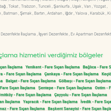
rdağ , Tokat , Trabzon , Tunceli , Şanlıurfa , Uşak , Van , Yozgat ,
 Batman , Şırnak , Bartın , Ardahan , Iğdır , Yalova , Karabük , Kil
 Dezenfekte İlaçlama , İşyeri Dezenfekte , Ev Apartman Dezenfekt
çlama hizmetini verdiğimiz bölgeler
ıçan İlaçlama
Yenikent - Fare Sıçan İlaçlama
Bağlıca - Fare 
a - Fare Sıçan İlaçlama
Çankaya - Fare Sıçan İlaçlama
Keçiö
ma
Balgat - Fare Sıçan İlaçlama
Gölbaşı - Fare Sıçan İlaçlama
 Fare Sıçan İlaçlama
Şentepe - Fare Sıçan İlaçlama
Ostim - 
mitköy - Fare Sıçan İlaçlama
Çayyolu - Fare Sıçan İlaçlama
çan İlaçlama
Yapracık - Fare Sıçan İlaçlama
İvedik - Fare Sıç
az - Fare Sıçan İlaçlama
Başkent Sanayisi - Fare Sıçan İlaç