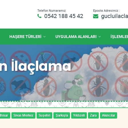
Telefon Numaramız:
Eposta Adresimiz :
0542 188 45 42
gucluilac
HAŞERE TÜRLERİ
UYGULAMA ALANLARI
İŞLEMLE
an İlaçlama
hisar
Sivas Merkez
Suşehri
Şarkışla
Yıldızeli
Zara
Akıncılar