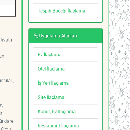
Tespih Böceği İlaçlama
Uygulama Alanları
fiyatlı
Ev İlaçlama
ün!
Otel İlaçlama
ncılar ,
İş Yeri İlaçlama
Site İlaçlama
s ,
Konut, Ev İlaçlama
r ,
ırklareli
Restaurant İlaçlama
 Ordu ,