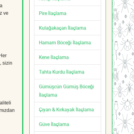
ma
Pire İlaçlama
z ve
Kulağakaçan İlaçlama
Hamam Böceği İlaçlama
 Her
Kene İlaçlama
, sizin
Tahta Kurdu İlaçlama
Gümüşcün Gümüş Böceği
İlaçlama
liteli
Çıyan & Kırkayak İlaçlama
mızdan
Güve İlaçlama