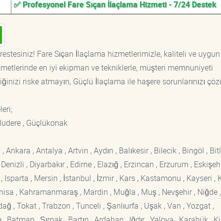
✅ Profesyonel Fare Sıçan İlaçlama Hizmeti - 7/24 Destek
estesiniz! Fare Sıçan İlaçlama hizmetlerimizle, kaliteli ve uygun 
etlerinde en iyi ekipman ve tekniklerle, müşteri memnuniyeti
iğinizi riske atmayın, Güçlü İlaçlama ile haşere sorunlarınızı çöz
leri;
 Uludere , Güçlükonak
kara , Antalya , Artvin , Aydın , Balıkesir , Bilecik , Bingöl , Bitli
enizli , Diyarbakır , Edirne , Elazığ , Erzincan , Erzurum , Eskişehi
sparta , Mersin , İstanbul , İzmir , Kars , Kastamonu , Kayseri , K
Manisa , Kahramanmaraş , Mardin , Muğla , Muş , Nevşehir , Niğde ,
rdağ , Tokat , Trabzon , Tunceli , Şanlıurfa , Uşak , Van , Yozgat ,
 Batman , Şırnak , Bartın , Ardahan , Iğdır , Yalova , Karabük , Kil