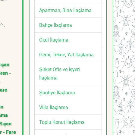
Apartman, Bina İlaçlama
e ,
Bahçe İlaçlama
Okul İlaçlama
Gemi, Tekne, Yat İlaçlama
Sıçan
Şirket Ofis ve İşyeri
ren -
İlaçlama
Fare
Şantiye İlaçlama
an
Villa İlaçlama
lama
Toplu Konut İlaçlama
 Sıçan
r - Fare