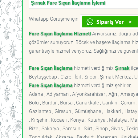
Şırnak Fare Sıçan İlaçlama İşlemi
Whatapp Görüşme için
Fare Sıçan İlaçlama Hizmeti
Arıyorsanız, doğru adr
çözümler sunuyoruz. Böcek ve haşere ilaçlama hizm
garantisiyle hizmet veriyoruz. Sağlığınızı ve güvenl
Fare Sıçan İlaçlama
hizmeti verdiğimiz
Şırnak
ilçe
Beytüşşebap , Cizre , İdil , Silopi , Şırnak Merkez ,
Fare Sıçan İlaçlama
hizmeti verdiğimiz şehirler;
Adana , Adıyaman , Afyonkarahisar , Ağrı , Amasya , An
Bolu , Burdur , Bursa , Çanakkale , Çankırı , Çorum , D
Gaziantep , Giresun , Gümüşhane , Hakkari , Hatay , I
, Kırşehir , Kocaeli , Konya , Kütahya , Malatya , 
Rize , Sakarya , Samsun , Siirt , Sinop , Sivas , Teki
Zonguldak , Aksaray , Bayburt , Karaman , Kırıkkale ,