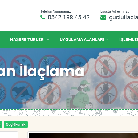
Telefon Numaramız:
Eposta Adresimiz :
0542 188 45 42
gucluilac
HAŞERE TÜRLERİ
UYGULAMA ALANLARI
İŞLEMLE
çan İlaçlama
e
Güçlükonak