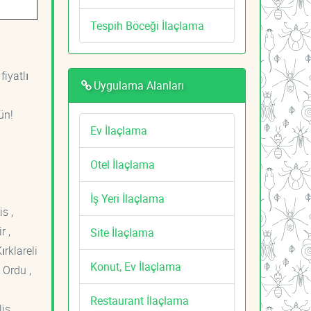
Tespih Böceği İlaçlama
fiyatlı
Uygulama Alanları
ün!
Ev İlaçlama
Otel İlaçlama
İş Yeri İlaçlama
s ,
r ,
Site İlaçlama
ırklareli
Konut, Ev İlaçlama
 Ordu ,
Restaurant İlaçlama
is ,