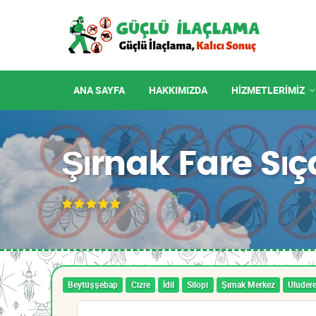
ANA SAYFA
HAKKIMIZDA
HIZMETLERIMIZ
Şırnak Fare Sı
Beytüşşebap
Cizre
İdil
Silopi
Şırnak Merkez
Uluder