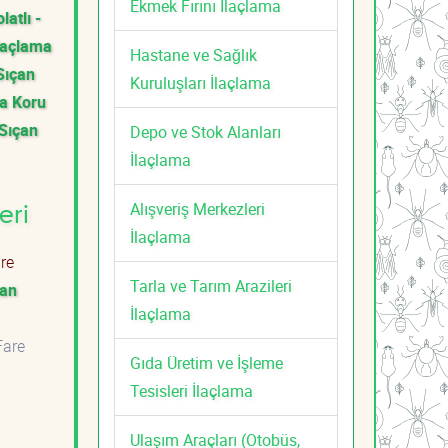
Ekmek Fırını İlaçlama
latlı -
İlaçlama
Hastane ve Sağlık
Sıçan
Kuruluşları İlaçlama
a Koru
 Sıçan
Depo ve Stok Alanları
İlaçlama
Alışveriş Merkezleri
eri
İlaçlama
re
Tarla ve Tarım Arazileri
çan
İlaçlama
i
are
Gıda Üretim ve İşleme
Tesisleri İlaçlama
Ulaşım Araçları (Otobüs,