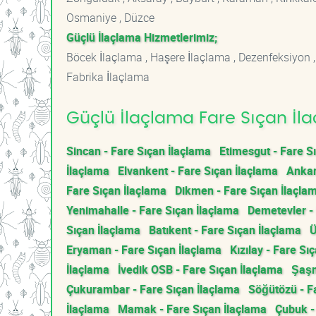
Osmaniye , Düzce
Güçlü İlaçlama Hizmetlerimiz;
Böcek İlaçlama , Haşere İlaçlama , Dezenfeksiyon ,
Fabrika İlaçlama
Güçlü İlaçlama Fare Sıçan İla
Sincan - Fare Sıçan İlaçlama
Etimesgut - Fare S
İlaçlama
Elvankent - Fare Sıçan İlaçlama
Ankar
Fare Sıçan İlaçlama
Dikmen - Fare Sıçan İlaçla
Yenimahalle - Fare Sıçan İlaçlama
Demetevler -
Sıçan İlaçlama
Batıkent - Fare Sıçan İlaçlama
Ü
Eryaman - Fare Sıçan İlaçlama
Kızılay - Fare Sı
İlaçlama
İvedik OSB - Fare Sıçan İlaçlama
Şaşm
Çukurambar - Fare Sıçan İlaçlama
Söğütözü - F
İlaçlama
Mamak - Fare Sıçan İlaçlama
Çubuk -