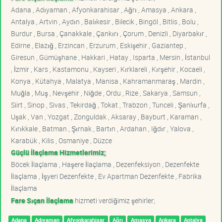
Adana , Adıyaman , Afyonkarahisar , Ağrı , Amasya , Ankara ,
Antalya , Artvin , Aydın , Balıkesir , Bilecik , Bingöl , Bitlis , Bolu ,
Burdur , Bursa , Çanakkale , Çankırı , Çorum , Denizli , Diyarbakır ,
Edirne , Elazığ , Erzincan , Erzurum , Eskişehir , Gaziantep ,
Giresun , Gümüşhane , Hakkari , Hatay , Isparta , Mersin , İstanbul
, İzmir , Kars , Kastamonu , Kayseri , Kırklareli , Kırşehir , Kocaeli ,
Konya , Kütahya , Malatya , Manisa , Kahramanmaraş , Mardin ,
Muğla , Muş , Nevşehir , Niğde , Ordu , Rize , Sakarya , Samsun ,
Siirt , Sinop , Sivas , Tekirdağ , Tokat , Trabzon , Tunceli , Şanlıurfa ,
Uşak , Van , Yozgat , Zonguldak , Aksaray , Bayburt , Karaman ,
Kırıkkale , Batman , Şırnak , Bartın , Ardahan , Iğdır , Yalova ,
Karabük , Kilis , Osmaniye , Düzce
Güçlü İlaçlama Hizmetlerimiz;
Böcek İlaçlama , Haşere İlaçlama , Dezenfeksiyon , Dezenfekte
İlaçlama , İşyeri Dezenfekte , Ev Apartman Dezenfekte , Fabrika
İlaçlama
Fare Sıçan İlaçlama
hizmeti verdiğimiz şehirler;
Adana
Adıyaman
Afyonkarahisar
Ağrı
Amasya
Ankara
Antalya