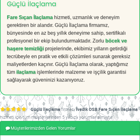
Güçlü İlaçlama
Fare Sıçan İlaçlama
hizmeti, uzmanlık ve deneyim
gerektiren bir alandır. Güçlü İlaçlama firmamız,
bünyesinde en az beş yıllık deneyime sahip, sertifikalı
profesyonel bir ekip bulundurmaktadır. Zorlu
böcek ve
haşere temizliği
projelerinde, ekibimiz yılların getirdiği
tecrübeyle en pratik ve etkili çözümleri sunarak gereksiz
maliyetlerden kaçınır. Güçlü İlaçlama olarak, yaptığımız
tüm
ilaçlama
işlemlerinde malzeme ve işçilik garantisi
sağlayarak güveninizi kazanıyoruz.
Güçlü İlaçlama
firması
İvedik OSB Fare Sıçan İlaçlama
hizmeti için tüm müşterilerinden 5 yıldızlı yorumlar almıştır.
Müşterilerimizden Gelen Yorumlar