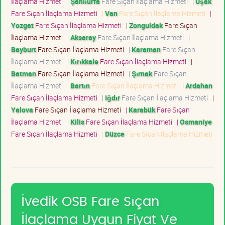
İlaçlama Hizmeti
|
Şanlıurfa
Fare Sıçan İlaçlama Hizmeti
|
Uşak
Fare Sıçan İlaçlama Hizmeti
|
Van
Fare Sıçan İlaçlama Hizmeti
|
Yozgat
Fare Sıçan İlaçlama Hizmeti
|
Zonguldak
Fare Sıçan
İlaçlama Hizmeti
|
Aksaray
Fare Sıçan İlaçlama Hizmeti
|
Bayburt
Fare Sıçan İlaçlama Hizmeti
|
Karaman
Fare Sıçan
İlaçlama Hizmeti
|
Kırıkkale
Fare Sıçan İlaçlama Hizmeti
|
Batman
Fare Sıçan İlaçlama Hizmeti
|
Şırnak
Fare Sıçan
İlaçlama Hizmeti
|
Bartın
Fare Sıçan İlaçlama Hizmeti
|
Ardahan
Fare Sıçan İlaçlama Hizmeti
|
Iğdır
Fare Sıçan İlaçlama Hizmeti
|
Yalova
Fare Sıçan İlaçlama Hizmeti
|
Karabük
Fare Sıçan
İlaçlama Hizmeti
|
Kilis
Fare Sıçan İlaçlama Hizmeti
|
Osmaniye
Fare Sıçan İlaçlama Hizmeti
|
Düzce
Fare Sıçan İlaçlama Hizmeti
İvedik OSB Fare Sıçan
İlaçlama Uygun Fiyat Ve