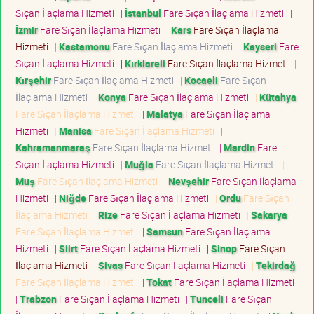
Sıçan İlaçlama Hizmeti
|
İstanbul
Fare Sıçan İlaçlama Hizmeti
|
İzmir
Fare Sıçan İlaçlama Hizmeti
|
Kars
Fare Sıçan İlaçlama
Hizmeti
|
Kastamonu
Fare Sıçan İlaçlama Hizmeti
|
Kayseri
Fare
Sıçan İlaçlama Hizmeti
|
Kırklareli
Fare Sıçan İlaçlama Hizmeti
|
Kırşehir
Fare Sıçan İlaçlama Hizmeti
|
Kocaeli
Fare Sıçan
İlaçlama Hizmeti
|
Konya
Fare Sıçan İlaçlama Hizmeti
|
Kütahya
Fare Sıçan İlaçlama Hizmeti
|
Malatya
Fare Sıçan İlaçlama
Hizmeti
|
Manisa
Fare Sıçan İlaçlama Hizmeti
|
Kahramanmaraş
Fare Sıçan İlaçlama Hizmeti
|
Mardin
Fare
Sıçan İlaçlama Hizmeti
|
Muğla
Fare Sıçan İlaçlama Hizmeti
|
Muş
Fare Sıçan İlaçlama Hizmeti
|
Nevşehir
Fare Sıçan İlaçlama
Hizmeti
|
Niğde
Fare Sıçan İlaçlama Hizmeti
|
Ordu
Fare Sıçan
İlaçlama Hizmeti
|
Rize
Fare Sıçan İlaçlama Hizmeti
|
Sakarya
Fare Sıçan İlaçlama Hizmeti
|
Samsun
Fare Sıçan İlaçlama
Hizmeti
|
Siirt
Fare Sıçan İlaçlama Hizmeti
|
Sinop
Fare Sıçan
İlaçlama Hizmeti
|
Sivas
Fare Sıçan İlaçlama Hizmeti
|
Tekirdağ
Fare Sıçan İlaçlama Hizmeti
|
Tokat
Fare Sıçan İlaçlama Hizmeti
|
Trabzon
Fare Sıçan İlaçlama Hizmeti
|
Tunceli
Fare Sıçan