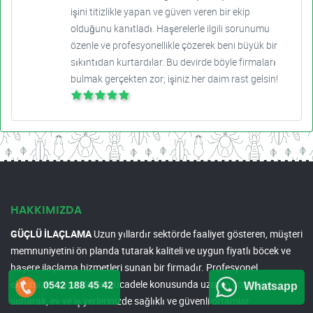
işini titizlikle yapan ve güven veren bir ekip
olduğunu kanıtladı. Haşerelerle ilgili sorunumu
özenle ve profesyonellikle çözerek beni büyük bir
sıkıntıdan kurtardılar. Bu devirde böyle firmaları
bulmak gerçekten zor; işiniz her daim rast gelsin!
HAKKIMIZDA
GÜÇLÜ İLAÇLAMA
Uzun yıllardır sektörde faaliyet gösteren, müşteri
memnuniyetini ön planda tutarak kaliteli ve uygun fiyatlı böcek ve
haşere ilaçlama hizmetleri sunan bir firmadır. Profesyonel
ekibimizle, zararlılarla mücadele konusunda uzman çözümler
0542 188 45 42
Whatsapp
sunarak, ev ve iş yerlerinizde sağlıklı ve güvenli ortamlar