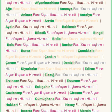
İlaçlama Hizmeti
|
Afyonkarahisar
Fare Sıçan İlaçlama Hizmeti
|
Ağrı
Fare Sıçan İlaçlama Hizmeti
|
Amasya
Fare Sıçan İlaçlama
Hizmeti
|
Ankara
Fare Sıçan İlaçlama Hizmeti
|
Antalya
Fare
Sıçan İlaçlama Hizmeti
|
Artvin
Fare Sıçan İlaçlama Hizmeti
|
Aydın
Fare Sıçan İlaçlama Hizmeti
|
Balıkesir
Fare Sıçan
İlaçlama Hizmeti
|
Bilecik
Fare Sıçan İlaçlama Hizmeti
|
Bingöl
Fare Sıçan İlaçlama Hizmeti
|
Bitlis
Fare Sıçan İlaçlama Hizmeti
|
Bolu
Fare Sıçan İlaçlama Hizmeti
|
Burdur
Fare Sıçan İlaçlama
Hizmeti
|
Bursa
Fare Sıçan İlaçlama Hizmeti
|
Çanakkale
Fare
Sıçan İlaçlama Hizmeti
|
Çankırı
Fare Sıçan İlaçlama Hizmeti
|
Çorum
Fare Sıçan İlaçlama Hizmeti
|
Denizli
Fare Sıçan İlaçlama
Hizmeti
|
Diyarbakır
Fare Sıçan İlaçlama Hizmeti
|
Edirne
Fare
Sıçan İlaçlama Hizmeti
|
Elazığ
Fare Sıçan İlaçlama Hizmeti
|
Erzincan
Fare Sıçan İlaçlama Hizmeti
|
Erzurum
Fare Sıçan
İlaçlama Hizmeti
|
Eskişehir
Fare Sıçan İlaçlama Hizmeti
|
Gaziantep
Fare Sıçan İlaçlama Hizmeti
|
Giresun
Fare Sıçan
İlaçlama Hizmeti
|
Gümüşhane
Fare Sıçan İlaçlama Hizmeti
|
Hakkari
Fare Sıçan İlaçlama Hizmeti
|
Hatay
Fare Sıçan İlaçlama
Hizmeti
|
Isparta
Fare Sıçan İlaçlama Hizmeti
|
Mersin
Fare