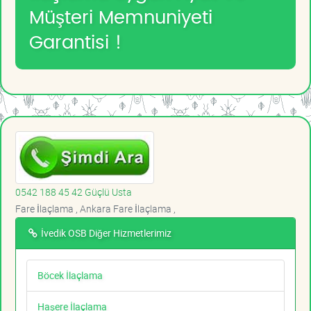
Müşteri Memnuniyeti
Garantisi !
0542 188 45 42 Güçlü Usta
Fare İlaçlama , Ankara Fare İlaçlama ,
İvedik OSB Diğer Hizmetlerimiz
Böcek İlaçlama
Haşere İlaçlama