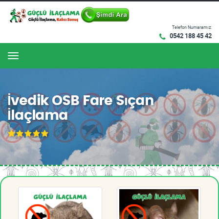
Telefon Numaramız:
0542 188 45 42
Menu
İvedik OSB Fare Sıçan
İlaçlama