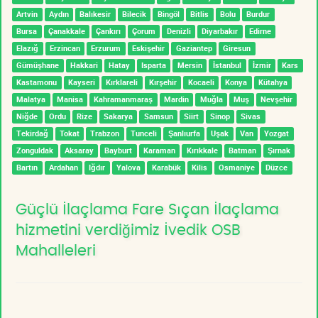
Artvin
Aydın
Balıkesir
Bilecik
Bingöl
Bitlis
Bolu
Burdur
Bursa
Çanakkale
Çankırı
Çorum
Denizli
Diyarbakır
Edirne
Elazığ
Erzincan
Erzurum
Eskişehir
Gaziantep
Giresun
Gümüşhane
Hakkari
Hatay
Isparta
Mersin
İstanbul
İzmir
Kars
Kastamonu
Kayseri
Kırklareli
Kırşehir
Kocaeli
Konya
Kütahya
Malatya
Manisa
Kahramanmaraş
Mardin
Muğla
Muş
Nevşehir
Niğde
Ordu
Rize
Sakarya
Samsun
Siirt
Sinop
Sivas
Tekirdağ
Tokat
Trabzon
Tunceli
Şanlıurfa
Uşak
Van
Yozgat
Zonguldak
Aksaray
Bayburt
Karaman
Kırıkkale
Batman
Şırnak
Bartın
Ardahan
Iğdır
Yalova
Karabük
Kilis
Osmaniye
Düzce
Güçlü İlaçlama Fare Sıçan İlaçlama
hizmetini verdiğimiz İvedik OSB
Mahalleleri