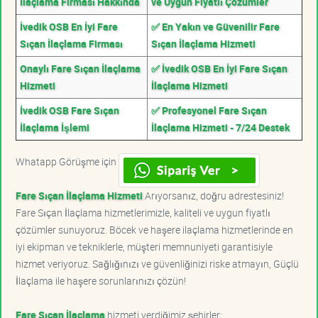
İlaçlama Firması Hakkında
ve Uygun Fiyatlı Çözümler
İvedik OSB En İyi Fare
✅ En Yakın ve Güvenilir Fare
Sıçan İlaçlama Firması
Sıçan İlaçlama Hizmeti
Onaylı Fare Sıçan İlaçlama
✅ İvedik OSB En İyi Fare Sıçan
Hizmeti
İlaçlama Hizmeti
İvedik OSB Fare Sıçan
✅ Profesyonel Fare Sıçan
İlaçlama İşlemi
İlaçlama Hizmeti - 7/24 Destek
Whatapp Görüşme için
Fare Sıçan İlaçlama Hizmeti
Arıyorsanız, doğru adrestesiniz!
Fare Sıçan İlaçlama hizmetlerimizle, kaliteli ve uygun fiyatlı
çözümler sunuyoruz. Böcek ve haşere ilaçlama hizmetlerinde en
iyi ekipman ve tekniklerle, müşteri memnuniyeti garantisiyle
hizmet veriyoruz. Sağlığınızı ve güvenliğinizi riske atmayın, Güçlü
İlaçlama ile haşere sorunlarınızı çözün!
Fare Sıçan İlaçlama
hizmeti verdiğimiz şehirler;