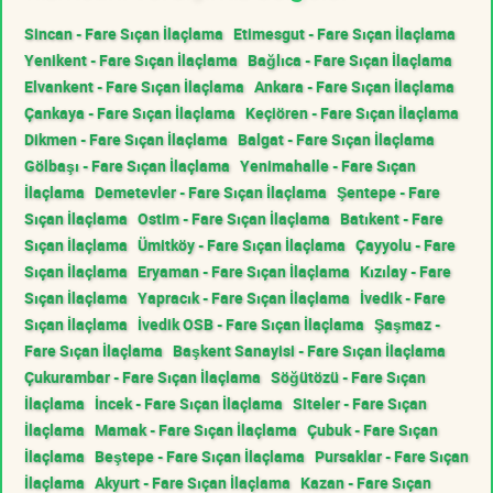
Sincan - Fare Sıçan İlaçlama
Etimesgut - Fare Sıçan İlaçlama
Yenikent - Fare Sıçan İlaçlama
Bağlıca - Fare Sıçan İlaçlama
Elvankent - Fare Sıçan İlaçlama
Ankara - Fare Sıçan İlaçlama
Çankaya - Fare Sıçan İlaçlama
Keçiören - Fare Sıçan İlaçlama
Dikmen - Fare Sıçan İlaçlama
Balgat - Fare Sıçan İlaçlama
Gölbaşı - Fare Sıçan İlaçlama
Yenimahalle - Fare Sıçan
İlaçlama
Demetevler - Fare Sıçan İlaçlama
Şentepe - Fare
Sıçan İlaçlama
Ostim - Fare Sıçan İlaçlama
Batıkent - Fare
Sıçan İlaçlama
Ümitköy - Fare Sıçan İlaçlama
Çayyolu - Fare
Sıçan İlaçlama
Eryaman - Fare Sıçan İlaçlama
Kızılay - Fare
Sıçan İlaçlama
Yapracık - Fare Sıçan İlaçlama
İvedik - Fare
Sıçan İlaçlama
İvedik OSB - Fare Sıçan İlaçlama
Şaşmaz -
Fare Sıçan İlaçlama
Başkent Sanayisi - Fare Sıçan İlaçlama
Çukurambar - Fare Sıçan İlaçlama
Söğütözü - Fare Sıçan
İlaçlama
İncek - Fare Sıçan İlaçlama
Siteler - Fare Sıçan
İlaçlama
Mamak - Fare Sıçan İlaçlama
Çubuk - Fare Sıçan
İlaçlama
Beştepe - Fare Sıçan İlaçlama
Pursaklar - Fare Sıçan
İlaçlama
Akyurt - Fare Sıçan İlaçlama
Kazan - Fare Sıçan