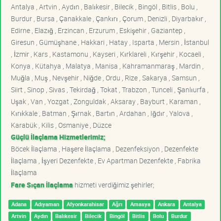
Antalya , Artvin , Aydın , Balıkesir , Bilecik , Bingöl , Bitlis , Bolu ,
Burdur , Bursa , Çanakkale , Çankırı , Çorum , Denizli , Diyarbakır ,
Edirne , Elazığ , Erzincan , Erzurum , Eskişehir , Gaziantep ,
Giresun , Gümüşhane , Hakkari , Hatay , Isparta , Mersin , İstanbul
, İzmir , Kars , Kastamonu , Kayseri , Kırklareli , Kırşehir , Kocaeli ,
Konya , Kütahya , Malatya , Manisa , Kahramanmaraş , Mardin ,
Muğla , Muş , Nevşehir , Niğde , Ordu , Rize , Sakarya , Samsun ,
Siirt , Sinop , Sivas , Tekirdağ , Tokat , Trabzon , Tunceli , Şanlıurfa ,
Uşak , Van , Yozgat , Zonguldak , Aksaray , Bayburt , Karaman ,
Kırıkkale , Batman , Şırnak , Bartın , Ardahan , Iğdır , Yalova ,
Karabük , Kilis , Osmaniye , Düzce
Güçlü İlaçlama Hizmetlerimiz;
Böcek İlaçlama , Haşere İlaçlama , Dezenfeksiyon , Dezenfekte
İlaçlama , İşyeri Dezenfekte , Ev Apartman Dezenfekte , Fabrika
İlaçlama
Fare Sıçan İlaçlama
hizmeti verdiğimiz şehirler;
Adana
Adıyaman
Afyonkarahisar
Ağrı
Amasya
Ankara
Antalya
Artvin
Aydın
Balıkesir
Bilecik
Bingöl
Bitlis
Bolu
Burdur