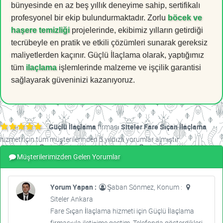
bünyesinde en az beş yıllık deneyime sahip, sertifikalı
profesyonel bir ekip bulundurmaktadır. Zorlu
böcek ve
haşere temizliği
projelerinde, ekibimiz yılların getirdiği
tecrübeyle en pratik ve etkili çözümleri sunarak gereksiz
maliyetlerden kaçınır. Güçlü İlaçlama olarak, yaptığımız
tüm
ilaçlama
işlemlerinde malzeme ve işçilik garantisi
sağlayarak güveninizi kazanıyoruz.
Güçlü İlaçlama
firması
Siteler Fare Sıçan İlaçlama
hizmeti için tüm müşterilerinden 5 yıldızlı yorumlar almıştır.
Müşterilerimizden Gelen Yorumlar
Yorum Yapan :
Şaban Sönmez, Konum :
Siteler Ankara
Fare Sıçan İlaçlama hizmeti için Güçlü İlaçlama
firmasıyla iletişime geçtim. Telefonda gösterdikleri