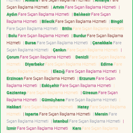
Sıçan İlaçlama Hizmeti
|
Artvin
Fare Sıçan İlaçlama Hizmeti
|
Aydın
Fare Sıçan İlaçlama Hizmeti
|
Balıkesir
Fare Sıçan
İlaçlama Hizmeti
|
Bilecik
Fare Sıçan İlaçlama Hizmeti
|
Bingöl
Fare Sıçan İlaçlama Hizmeti
|
Bitlis
Fare Sıçan İlaçlama Hizmeti
|
Bolu
Fare Sıçan İlaçlama Hizmeti
|
Burdur
Fare Sıçan İlaçlama
Hizmeti
|
Bursa
Fare Sıçan İlaçlama Hizmeti
|
Çanakkale
Fare
Sıçan İlaçlama Hizmeti
|
Çankırı
Fare Sıçan İlaçlama Hizmeti
|
Çorum
Fare Sıçan İlaçlama Hizmeti
|
Denizli
Fare Sıçan İlaçlama
Hizmeti
|
Diyarbakır
Fare Sıçan İlaçlama Hizmeti
|
Edirne
Fare
Sıçan İlaçlama Hizmeti
|
Elazığ
Fare Sıçan İlaçlama Hizmeti
|
Erzincan
Fare Sıçan İlaçlama Hizmeti
|
Erzurum
Fare Sıçan
İlaçlama Hizmeti
|
Eskişehir
Fare Sıçan İlaçlama Hizmeti
|
Gaziantep
Fare Sıçan İlaçlama Hizmeti
|
Giresun
Fare Sıçan
İlaçlama Hizmeti
|
Gümüşhane
Fare Sıçan İlaçlama Hizmeti
|
Hakkari
Fare Sıçan İlaçlama Hizmeti
|
Hatay
Fare Sıçan İlaçlama
Hizmeti
|
Isparta
Fare Sıçan İlaçlama Hizmeti
|
Mersin
Fare
Sıçan İlaçlama Hizmeti
|
İstanbul
Fare Sıçan İlaçlama Hizmeti
|
İzmir
Fare Sıçan İlaçlama Hizmeti
|
Kars
Fare Sıçan İlaçlama