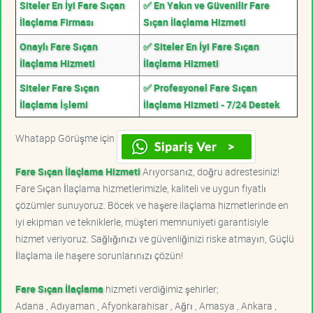
Siteler En İyi Fare Sıçan
✅ En Yakın ve Güvenilir Fare
İlaçlama Firması
Sıçan İlaçlama Hizmeti
Onaylı Fare Sıçan
✅ Siteler En İyi Fare Sıçan
İlaçlama Hizmeti
İlaçlama Hizmeti
Siteler Fare Sıçan
✅ Profesyonel Fare Sıçan
İlaçlama İşlemi
İlaçlama Hizmeti - 7/24 Destek
Whatapp Görüşme için
Fare Sıçan İlaçlama Hizmeti
Arıyorsanız, doğru adrestesiniz!
Fare Sıçan İlaçlama hizmetlerimizle, kaliteli ve uygun fiyatlı
çözümler sunuyoruz. Böcek ve haşere ilaçlama hizmetlerinde en
iyi ekipman ve tekniklerle, müşteri memnuniyeti garantisiyle
hizmet veriyoruz. Sağlığınızı ve güvenliğinizi riske atmayın, Güçlü
İlaçlama ile haşere sorunlarınızı çözün!
Fare Sıçan İlaçlama
hizmeti verdiğimiz şehirler;
Adana , Adıyaman , Afyonkarahisar , Ağrı , Amasya , Ankara ,