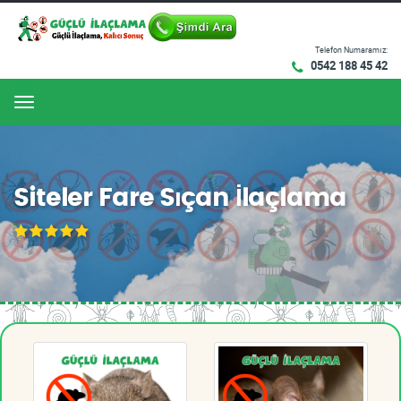
Telefon Numaramız:
0542 188 45 42
Menu
Siteler Fare Sıçan İlaçlama