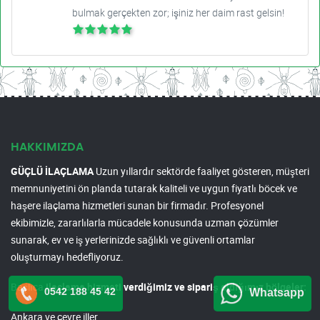
bulmak gerçekten zor; işiniz her daim rast gelsin!
HAKKIMIZDA
GÜÇLÜ İLAÇLAMA
Uzun yıllardır sektörde faaliyet gösteren, müşteri
memnuniyetini ön planda tutarak kaliteli ve uygun fiyatlı böcek ve
haşere ilaçlama hizmetleri sunan bir firmadır. Profesyonel
ekibimizle, zararlılarla mücadele konusunda uzman çözümler
sunarak, ev ve iş yerlerinizde sağlıklı ve güvenli ortamlar
oluşturmayı hedefliyoruz.
Başlıca
ilaçlama hizmeti verdiğimiz ve sipariş aldığımız bölgeler:
0542 188 45 42
Whatsapp
Ankara ve çevre iller.