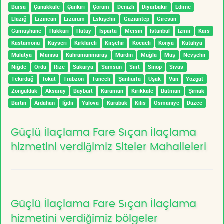
Bursa
Çanakkale
Çankırı
Çorum
Denizli
Diyarbakır
Edirne
Elazığ
Erzincan
Erzurum
Eskişehir
Gaziantep
Giresun
Gümüşhane
Hakkari
Hatay
Isparta
Mersin
İstanbul
İzmir
Kars
Kastamonu
Kayseri
Kırklareli
Kırşehir
Kocaeli
Konya
Kütahya
Malatya
Manisa
Kahramanmaraş
Mardin
Muğla
Muş
Nevşehir
Niğde
Ordu
Rize
Sakarya
Samsun
Siirt
Sinop
Sivas
Tekirdağ
Tokat
Trabzon
Tunceli
Şanlıurfa
Uşak
Van
Yozgat
Zonguldak
Aksaray
Bayburt
Karaman
Kırıkkale
Batman
Şırnak
Bartın
Ardahan
Iğdır
Yalova
Karabük
Kilis
Osmaniye
Düzce
Güçlü İlaçlama Fare Sıçan İlaçlama
hizmetini verdiğimiz Siteler Mahalleleri
Güçlü İlaçlama Fare Sıçan İlaçlama
hizmetini verdiğimiz bölgeler