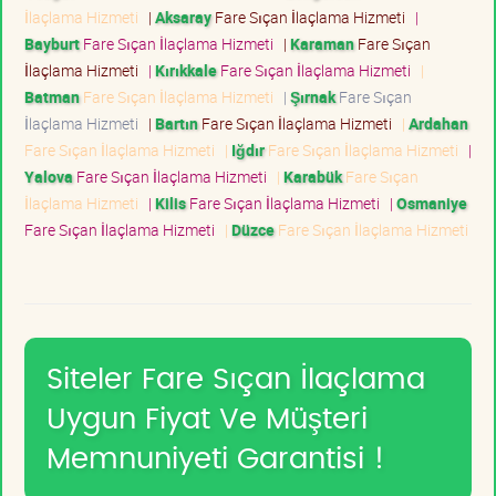
İlaçlama Hizmeti
|
Aksaray
Fare Sıçan İlaçlama Hizmeti
|
Bayburt
Fare Sıçan İlaçlama Hizmeti
|
Karaman
Fare Sıçan
İlaçlama Hizmeti
|
Kırıkkale
Fare Sıçan İlaçlama Hizmeti
|
Batman
Fare Sıçan İlaçlama Hizmeti
|
Şırnak
Fare Sıçan
İlaçlama Hizmeti
|
Bartın
Fare Sıçan İlaçlama Hizmeti
|
Ardahan
Fare Sıçan İlaçlama Hizmeti
|
Iğdır
Fare Sıçan İlaçlama Hizmeti
|
Yalova
Fare Sıçan İlaçlama Hizmeti
|
Karabük
Fare Sıçan
İlaçlama Hizmeti
|
Kilis
Fare Sıçan İlaçlama Hizmeti
|
Osmaniye
Fare Sıçan İlaçlama Hizmeti
|
Düzce
Fare Sıçan İlaçlama Hizmeti
Siteler Fare Sıçan İlaçlama
Uygun Fiyat Ve Müşteri
Memnuniyeti Garantisi !