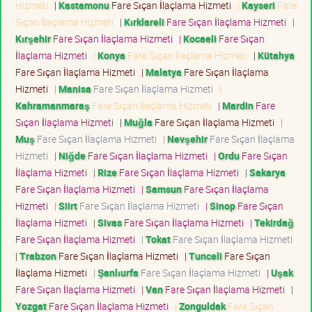
Hizmeti
|
Kastamonu
Fare Sıçan İlaçlama Hizmeti
|
Kayseri
Fare
Sıçan İlaçlama Hizmeti
|
Kırklareli
Fare Sıçan İlaçlama Hizmeti
|
Kırşehir
Fare Sıçan İlaçlama Hizmeti
|
Kocaeli
Fare Sıçan
İlaçlama Hizmeti
|
Konya
Fare Sıçan İlaçlama Hizmeti
|
Kütahya
Fare Sıçan İlaçlama Hizmeti
|
Malatya
Fare Sıçan İlaçlama
Hizmeti
|
Manisa
Fare Sıçan İlaçlama Hizmeti
|
Kahramanmaraş
Fare Sıçan İlaçlama Hizmeti
|
Mardin
Fare
Sıçan İlaçlama Hizmeti
|
Muğla
Fare Sıçan İlaçlama Hizmeti
|
Muş
Fare Sıçan İlaçlama Hizmeti
|
Nevşehir
Fare Sıçan İlaçlama
Hizmeti
|
Niğde
Fare Sıçan İlaçlama Hizmeti
|
Ordu
Fare Sıçan
İlaçlama Hizmeti
|
Rize
Fare Sıçan İlaçlama Hizmeti
|
Sakarya
Fare Sıçan İlaçlama Hizmeti
|
Samsun
Fare Sıçan İlaçlama
Hizmeti
|
Siirt
Fare Sıçan İlaçlama Hizmeti
|
Sinop
Fare Sıçan
İlaçlama Hizmeti
|
Sivas
Fare Sıçan İlaçlama Hizmeti
|
Tekirdağ
Fare Sıçan İlaçlama Hizmeti
|
Tokat
Fare Sıçan İlaçlama Hizmeti
|
Trabzon
Fare Sıçan İlaçlama Hizmeti
|
Tunceli
Fare Sıçan
İlaçlama Hizmeti
|
Şanlıurfa
Fare Sıçan İlaçlama Hizmeti
|
Uşak
Fare Sıçan İlaçlama Hizmeti
|
Van
Fare Sıçan İlaçlama Hizmeti
|
Yozgat
Fare Sıçan İlaçlama Hizmeti
|
Zonguldak
Fare Sıçan