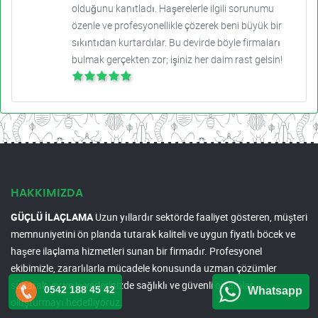
olduğunu kanıtladı. Haşerelerle ilgili sorunumu
özenle ve profesyonellikle çözerek beni büyük bir
sıkıntıdan kurtardılar. Bu devirde böyle firmaları
bulmak gerçekten zor; işiniz her daim rast gelsin!
HAKKIMIZDA
GÜÇLÜ İLAÇLAMA
Uzun yıllardır sektörde faaliyet gösteren, müşteri
memnuniyetini ön planda tutarak kaliteli ve uygun fiyatlı böcek ve
haşere ilaçlama hizmetleri sunan bir firmadır. Profesyonel
ekibimizle, zararlılarla mücadele konusunda uzman çözümler
sunarak, ev ve iş yerlerinizde sağlıklı ve güvenli ortamlar
0542 188 45 42
Whatsapp
oluşturmayı hedefliyoruz.