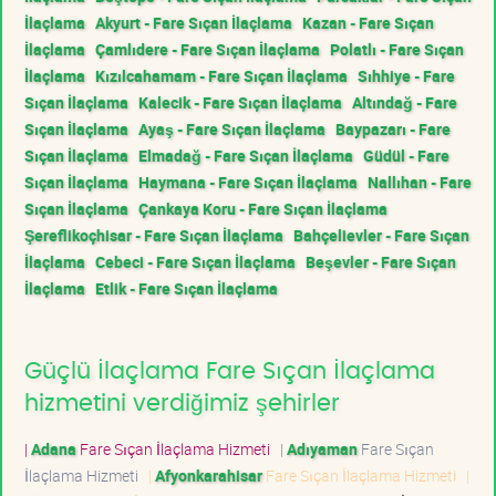
İlaçlama
Akyurt - Fare Sıçan İlaçlama
Kazan - Fare Sıçan
İlaçlama
Çamlıdere - Fare Sıçan İlaçlama
Polatlı - Fare Sıçan
İlaçlama
Kızılcahamam - Fare Sıçan İlaçlama
Sıhhiye - Fare
Sıçan İlaçlama
Kalecik - Fare Sıçan İlaçlama
Altındağ - Fare
Sıçan İlaçlama
Ayaş - Fare Sıçan İlaçlama
Baypazarı - Fare
Sıçan İlaçlama
Elmadağ - Fare Sıçan İlaçlama
Güdül - Fare
Sıçan İlaçlama
Haymana - Fare Sıçan İlaçlama
Nallıhan - Fare
Sıçan İlaçlama
Çankaya Koru - Fare Sıçan İlaçlama
Şereflikoçhisar - Fare Sıçan İlaçlama
Bahçelievler - Fare Sıçan
İlaçlama
Cebeci - Fare Sıçan İlaçlama
Beşevler - Fare Sıçan
İlaçlama
Etlik - Fare Sıçan İlaçlama
Güçlü İlaçlama Fare Sıçan İlaçlama
hizmetini verdiğimiz şehirler
|
Adana
Fare Sıçan İlaçlama Hizmeti
|
Adıyaman
Fare Sıçan
İlaçlama Hizmeti
|
Afyonkarahisar
Fare Sıçan İlaçlama Hizmeti
|