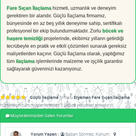
Fare Sıçan İlaçlama
hizmeti, uzmanlık ve deneyim
gerektiren bir alandır. Güçlü İlaçlama firmamız,
bünyesinde en az beş yıllık deneyime sahip, sertifikalı
profesyonel bir ekip bulundurmaktadır. Zorlu
böcek ve
haşere temizliği
projelerinde, ekibimiz yılların getirdiği
tecrübeyle en pratik ve etkili çözümleri sunarak gereksiz
maliyetlerden kaçınır. Güçlü İlaçlama olarak, yaptığımız
tüm
ilaçlama
işlemlerinde malzeme ve işçilik garantisi
sağlayarak güveninizi kazanıyoruz.
Güçlü İlaçlama
firması
Eryaman Fare Sıçan İlaçlama
hizmeti için tüm müşterilerinden 5 yıldızlı yorumlar almıştır.
Müşterilerimizden Gelen Yorumlar
Yorum Yapan :
Şaban Sönmez, Konum :