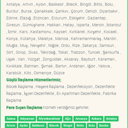
Antalya , Artvin , Aydın , Balıkesir , Bilecik , Bingöl , Bitlis , Bolu ,
Burdur , Bursa , Çanakkale , Çankırı , Çorum , Denizli , Diyarbakır ,
Edirne , Elazığ , Erzincan , Erzurum , Eskişehir , Gaziantep ,
Giresun , Gümüşhane , Hakkari , Hatay , Isparta , Mersin , İstanbul
, İzmir , Kars , Kastamonu , Kayseri , Kırklareli , Kırşehir , Kocaeli ,
Konya , Kütahya , Malatya , Manisa , Kahramanmaraş , Mardin ,
Muğla , Muş , Nevşehir , Niğde , Ordu , Rize , Sakarya , Samsun ,
Siirt , Sinop , Sivas , Tekirdağ , Tokat , Trabzon , Tunceli , Şanlıurfa ,
Uşak , Van , Yozgat , Zonguldak , Aksaray , Bayburt , Karaman ,
Kırıkkale , Batman , Şırnak , Bartın , Ardahan , Iğdır , Yalova ,
Karabük , Kilis , Osmaniye , Düzce
Güçlü İlaçlama Hizmetlerimiz;
Böcek İlaçlama , Haşere İlaçlama , Dezenfeksiyon , Dezenfekte
İlaçlama , İşyeri Dezenfekte , Ev Apartman Dezenfekte , Fabrika
İlaçlama
Fare Sıçan İlaçlama
hizmeti verdiğimiz şehirler;
Adana
Adıyaman
Afyonkarahisar
Ağrı
Amasya
Ankara
Antalya
Artvin
Aydın
Balıkesir
Bilecik
Bingöl
Bitlis
Bolu
Burdur