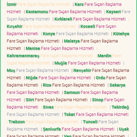
İzmir
Fare Sıçan İlaçlama Hizmeti
|
Kars
Fare Sıçan İlaçlama
Hizmeti
|
Kastamonu
Fare Sıçan İlaçlama Hizmeti
|
Kayseri
Fare
Sıçan İlaçlama Hizmeti
|
Kırklareli
Fare Sıçan İlaçlama Hizmeti
|
Kırşehir
Fare Sıçan İlaçlama Hizmeti
|
Kocaeli
Fare Sıçan
İlaçlama Hizmeti
|
Konya
Fare Sıçan İlaçlama Hizmeti
|
Kütahya
Fare Sıçan İlaçlama Hizmeti
|
Malatya
Fare Sıçan İlaçlama
Hizmeti
|
Manisa
Fare Sıçan İlaçlama Hizmeti
|
Kahramanmaraş
Fare Sıçan İlaçlama Hizmeti
|
Mardin
Fare
Sıçan İlaçlama Hizmeti
|
Muğla
Fare Sıçan İlaçlama Hizmeti
|
Muş
Fare Sıçan İlaçlama Hizmeti
|
Nevşehir
Fare Sıçan İlaçlama
Hizmeti
|
Niğde
Fare Sıçan İlaçlama Hizmeti
|
Ordu
Fare Sıçan
İlaçlama Hizmeti
|
Rize
Fare Sıçan İlaçlama Hizmeti
|
Sakarya
Fare Sıçan İlaçlama Hizmeti
|
Samsun
Fare Sıçan İlaçlama
Hizmeti
|
Siirt
Fare Sıçan İlaçlama Hizmeti
|
Sinop
Fare Sıçan
İlaçlama Hizmeti
|
Sivas
Fare Sıçan İlaçlama Hizmeti
|
Tekirdağ
Fare Sıçan İlaçlama Hizmeti
|
Tokat
Fare Sıçan İlaçlama Hizmeti
|
Trabzon
Fare Sıçan İlaçlama Hizmeti
|
Tunceli
Fare Sıçan
İlaçlama Hizmeti
|
Şanlıurfa
Fare Sıçan İlaçlama Hizmeti
|
Uşak
Fare Sıçan İlaçlama Hizmeti
|
Van
Fare Sıçan İlaçlama Hizmeti
|