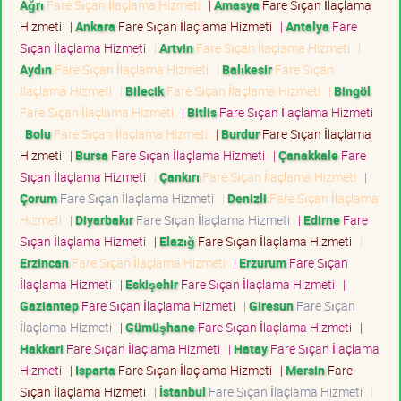
Ağrı
Fare Sıçan İlaçlama Hizmeti
|
Amasya
Fare Sıçan İlaçlama
Hizmeti
|
Ankara
Fare Sıçan İlaçlama Hizmeti
|
Antalya
Fare
Sıçan İlaçlama Hizmeti
|
Artvin
Fare Sıçan İlaçlama Hizmeti
|
Aydın
Fare Sıçan İlaçlama Hizmeti
|
Balıkesir
Fare Sıçan
İlaçlama Hizmeti
|
Bilecik
Fare Sıçan İlaçlama Hizmeti
|
Bingöl
Fare Sıçan İlaçlama Hizmeti
|
Bitlis
Fare Sıçan İlaçlama Hizmeti
|
Bolu
Fare Sıçan İlaçlama Hizmeti
|
Burdur
Fare Sıçan İlaçlama
Hizmeti
|
Bursa
Fare Sıçan İlaçlama Hizmeti
|
Çanakkale
Fare
Sıçan İlaçlama Hizmeti
|
Çankırı
Fare Sıçan İlaçlama Hizmeti
|
Çorum
Fare Sıçan İlaçlama Hizmeti
|
Denizli
Fare Sıçan İlaçlama
Hizmeti
|
Diyarbakır
Fare Sıçan İlaçlama Hizmeti
|
Edirne
Fare
Sıçan İlaçlama Hizmeti
|
Elazığ
Fare Sıçan İlaçlama Hizmeti
|
Erzincan
Fare Sıçan İlaçlama Hizmeti
|
Erzurum
Fare Sıçan
İlaçlama Hizmeti
|
Eskişehir
Fare Sıçan İlaçlama Hizmeti
|
Gaziantep
Fare Sıçan İlaçlama Hizmeti
|
Giresun
Fare Sıçan
İlaçlama Hizmeti
|
Gümüşhane
Fare Sıçan İlaçlama Hizmeti
|
Hakkari
Fare Sıçan İlaçlama Hizmeti
|
Hatay
Fare Sıçan İlaçlama
Hizmeti
|
Isparta
Fare Sıçan İlaçlama Hizmeti
|
Mersin
Fare
Sıçan İlaçlama Hizmeti
|
İstanbul
Fare Sıçan İlaçlama Hizmeti
|