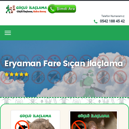
Telefon Numaramız:
0542 188 45 42
Menu
Eryaman Fare Sıçan İlaçlama