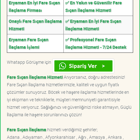
Eryaman En İyi Fare Sıçan
✅ En Yakın ve Güvenilir Fare
İlaçlama Firması
Sıçan İlaçlama Hizmeti
Onaylı Fare Sıçan İlaçlama
✅ Eryaman En İyi Fare Sıçan
Hizmeti
İlaçlama Hizmeti
Eryaman Fare Sıçan
✅ Profesyonel Fare Sıçan
İlaçlama İşlemi
İlaçlama Hizmeti - 7/24 Destek
Whatapp Görüşme için
Fare Sıçan İlaçlama Hizmeti
Arıyorsanız, doğru adrestesiniz!
Fare Sıçan İlaçlama hizmetlerimizle, kaliteli ve uygun fiyatlı
çözümler sunuyoruz. Böcek ve haşere ilaçlama hizmetlerinde en
iyi ekipman ve tekniklerle, müşteri memnuniyeti garantisiyle
hizmet veriyoruz. Sağlığınızı ve güvenliğinizi riske atmayın, Güçlü
İlaçlama ile haşere sorunlarınızı çözün!
Fare Sıçan İlaçlama
hizmeti verdiğimiz şehirler;
Adana , Adıyaman , Afyonkarahisar , Ağrı , Amasya , Ankara ,