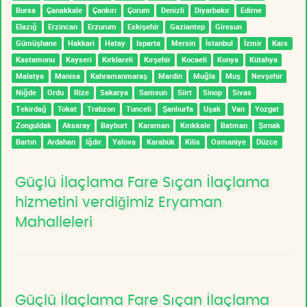
Bursa
Çanakkale
Çankırı
Çorum
Denizli
Diyarbakır
Edirne
Elazığ
Erzincan
Erzurum
Eskişehir
Gaziantep
Giresun
Gümüşhane
Hakkari
Hatay
Isparta
Mersin
İstanbul
İzmir
Kars
Kastamonu
Kayseri
Kırklareli
Kırşehir
Kocaeli
Konya
Kütahya
Malatya
Manisa
Kahramanmaraş
Mardin
Muğla
Muş
Nevşehir
Niğde
Ordu
Rize
Sakarya
Samsun
Siirt
Sinop
Sivas
Tekirdağ
Tokat
Trabzon
Tunceli
Şanlıurfa
Uşak
Van
Yozgat
Zonguldak
Aksaray
Bayburt
Karaman
Kırıkkale
Batman
Şırnak
Bartın
Ardahan
Iğdır
Yalova
Karabük
Kilis
Osmaniye
Düzce
Güçlü İlaçlama Fare Sıçan İlaçlama
hizmetini verdiğimiz Eryaman
Mahalleleri
Güçlü İlaçlama Fare Sıçan İlaçlama