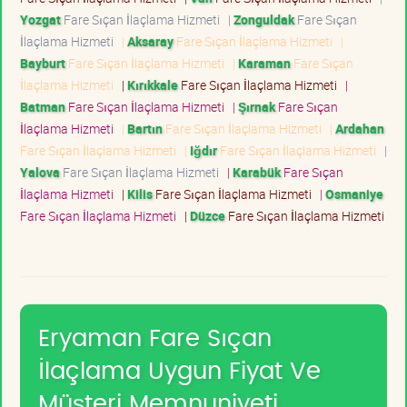
Yozgat
Fare Sıçan İlaçlama Hizmeti
|
Zonguldak
Fare Sıçan
İlaçlama Hizmeti
|
Aksaray
Fare Sıçan İlaçlama Hizmeti
|
Bayburt
Fare Sıçan İlaçlama Hizmeti
|
Karaman
Fare Sıçan
İlaçlama Hizmeti
|
Kırıkkale
Fare Sıçan İlaçlama Hizmeti
|
Batman
Fare Sıçan İlaçlama Hizmeti
|
Şırnak
Fare Sıçan
İlaçlama Hizmeti
|
Bartın
Fare Sıçan İlaçlama Hizmeti
|
Ardahan
Fare Sıçan İlaçlama Hizmeti
|
Iğdır
Fare Sıçan İlaçlama Hizmeti
|
Yalova
Fare Sıçan İlaçlama Hizmeti
|
Karabük
Fare Sıçan
İlaçlama Hizmeti
|
Kilis
Fare Sıçan İlaçlama Hizmeti
|
Osmaniye
Fare Sıçan İlaçlama Hizmeti
|
Düzce
Fare Sıçan İlaçlama Hizmeti
Eryaman Fare Sıçan
İlaçlama Uygun Fiyat Ve
Müşteri Memnuniyeti