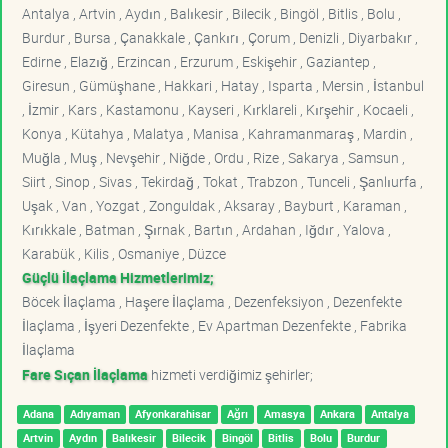
Antalya , Artvin , Aydın , Balıkesir , Bilecik , Bingöl , Bitlis , Bolu ,
Burdur , Bursa , Çanakkale , Çankırı , Çorum , Denizli , Diyarbakır ,
Edirne , Elazığ , Erzincan , Erzurum , Eskişehir , Gaziantep ,
Giresun , Gümüşhane , Hakkari , Hatay , Isparta , Mersin , İstanbul
, İzmir , Kars , Kastamonu , Kayseri , Kırklareli , Kırşehir , Kocaeli ,
Konya , Kütahya , Malatya , Manisa , Kahramanmaraş , Mardin ,
Muğla , Muş , Nevşehir , Niğde , Ordu , Rize , Sakarya , Samsun ,
Siirt , Sinop , Sivas , Tekirdağ , Tokat , Trabzon , Tunceli , Şanlıurfa ,
Uşak , Van , Yozgat , Zonguldak , Aksaray , Bayburt , Karaman ,
Kırıkkale , Batman , Şırnak , Bartın , Ardahan , Iğdır , Yalova ,
Karabük , Kilis , Osmaniye , Düzce
Güçlü İlaçlama Hizmetlerimiz;
Böcek İlaçlama , Haşere İlaçlama , Dezenfeksiyon , Dezenfekte
İlaçlama , İşyeri Dezenfekte , Ev Apartman Dezenfekte , Fabrika
İlaçlama
Fare Sıçan İlaçlama
hizmeti verdiğimiz şehirler;
Adana
Adıyaman
Afyonkarahisar
Ağrı
Amasya
Ankara
Antalya
Artvin
Aydın
Balıkesir
Bilecik
Bingöl
Bitlis
Bolu
Burdur