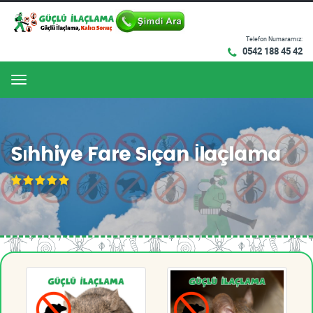
Telefon Numaramız:
0542 188 45 42
Menu
Sıhhiye Fare Sıçan İlaçlama