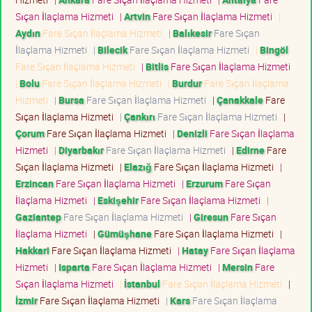
Sıçan İlaçlama Hizmeti
|
Artvin
Fare Sıçan İlaçlama Hizmeti
|
Aydın
Fare Sıçan İlaçlama Hizmeti
|
Balıkesir
Fare Sıçan
İlaçlama Hizmeti
|
Bilecik
Fare Sıçan İlaçlama Hizmeti
|
Bingöl
Fare Sıçan İlaçlama Hizmeti
|
Bitlis
Fare Sıçan İlaçlama Hizmeti
|
Bolu
Fare Sıçan İlaçlama Hizmeti
|
Burdur
Fare Sıçan İlaçlama
Hizmeti
|
Bursa
Fare Sıçan İlaçlama Hizmeti
|
Çanakkale
Fare
Sıçan İlaçlama Hizmeti
|
Çankırı
Fare Sıçan İlaçlama Hizmeti
|
Çorum
Fare Sıçan İlaçlama Hizmeti
|
Denizli
Fare Sıçan İlaçlama
Hizmeti
|
Diyarbakır
Fare Sıçan İlaçlama Hizmeti
|
Edirne
Fare
Sıçan İlaçlama Hizmeti
|
Elazığ
Fare Sıçan İlaçlama Hizmeti
|
Erzincan
Fare Sıçan İlaçlama Hizmeti
|
Erzurum
Fare Sıçan
İlaçlama Hizmeti
|
Eskişehir
Fare Sıçan İlaçlama Hizmeti
|
Gaziantep
Fare Sıçan İlaçlama Hizmeti
|
Giresun
Fare Sıçan
İlaçlama Hizmeti
|
Gümüşhane
Fare Sıçan İlaçlama Hizmeti
|
Hakkari
Fare Sıçan İlaçlama Hizmeti
|
Hatay
Fare Sıçan İlaçlama
Hizmeti
|
Isparta
Fare Sıçan İlaçlama Hizmeti
|
Mersin
Fare
Sıçan İlaçlama Hizmeti
|
İstanbul
Fare Sıçan İlaçlama Hizmeti
|
İzmir
Fare Sıçan İlaçlama Hizmeti
|
Kars
Fare Sıçan İlaçlama