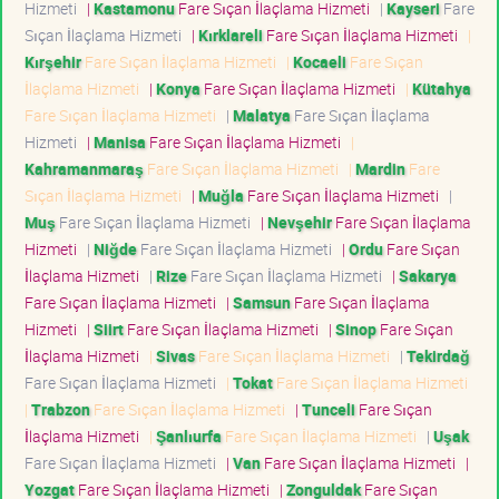
Hizmeti
|
Kastamonu
Fare Sıçan İlaçlama Hizmeti
|
Kayseri
Fare
Sıçan İlaçlama Hizmeti
|
Kırklareli
Fare Sıçan İlaçlama Hizmeti
|
Kırşehir
Fare Sıçan İlaçlama Hizmeti
|
Kocaeli
Fare Sıçan
İlaçlama Hizmeti
|
Konya
Fare Sıçan İlaçlama Hizmeti
|
Kütahya
Fare Sıçan İlaçlama Hizmeti
|
Malatya
Fare Sıçan İlaçlama
Hizmeti
|
Manisa
Fare Sıçan İlaçlama Hizmeti
|
Kahramanmaraş
Fare Sıçan İlaçlama Hizmeti
|
Mardin
Fare
Sıçan İlaçlama Hizmeti
|
Muğla
Fare Sıçan İlaçlama Hizmeti
|
Muş
Fare Sıçan İlaçlama Hizmeti
|
Nevşehir
Fare Sıçan İlaçlama
Hizmeti
|
Niğde
Fare Sıçan İlaçlama Hizmeti
|
Ordu
Fare Sıçan
İlaçlama Hizmeti
|
Rize
Fare Sıçan İlaçlama Hizmeti
|
Sakarya
Fare Sıçan İlaçlama Hizmeti
|
Samsun
Fare Sıçan İlaçlama
Hizmeti
|
Siirt
Fare Sıçan İlaçlama Hizmeti
|
Sinop
Fare Sıçan
İlaçlama Hizmeti
|
Sivas
Fare Sıçan İlaçlama Hizmeti
|
Tekirdağ
Fare Sıçan İlaçlama Hizmeti
|
Tokat
Fare Sıçan İlaçlama Hizmeti
|
Trabzon
Fare Sıçan İlaçlama Hizmeti
|
Tunceli
Fare Sıçan
İlaçlama Hizmeti
|
Şanlıurfa
Fare Sıçan İlaçlama Hizmeti
|
Uşak
Fare Sıçan İlaçlama Hizmeti
|
Van
Fare Sıçan İlaçlama Hizmeti
|
Yozgat
Fare Sıçan İlaçlama Hizmeti
|
Zonguldak
Fare Sıçan