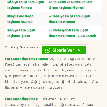
Sıhhiye En İyi Fare Sıçan
✅ En Yakın ve Güvenilir Fare
İlaçlama Firması
Sıçan İlaçlama Hizmeti
Onaylı Fare Sıçan
✅ Sıhhiye En İyi Fare Sıçan
İlaçlama Hizmeti
İlaçlama Hizmeti
Sıhhiye Fare Sıçan
✅ Profesyonel Fare Sıçan
İlaçlama İşlemi
İlaçlama Hizmeti - 7/24 Destek
Whatapp Görüşme için
Fare Sıçan İlaçlama Hizmeti
Arıyorsanız, doğru adrestesiniz!
Fare Sıçan İlaçlama hizmetlerimizle, kaliteli ve uygun fiyatlı
çözümler sunuyoruz. Böcek ve haşere ilaçlama hizmetlerinde en
iyi ekipman ve tekniklerle, müşteri memnuniyeti garantisiyle
hizmet veriyoruz. Sağlığınızı ve güvenliğinizi riske atmayın, Güçlü
İlaçlama ile haşere sorunlarınızı çözün!
Fare Sıçan İlaçlama
hizmeti verdiğimiz şehirler;
Adana , Adıyaman , Afyonkarahisar , Ağrı , Amasya , Ankara ,