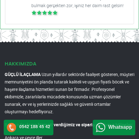
bulmak gerçekten zor; işiniz her daim rast gelsin!
HAKKIMIZDA
GÜÇLÜ İLAÇLAMA
Uzun yıllardır sektörde faaliyet gösteren, müşteri
memnuniyetini ön planda tutarak kaliteli ve uygun fiyatlı böcek ve
haşere ilaçlama hizmetleri sunan bir firmadır. Profesyonel
ekibimizle, zararlılarla mücadele konusunda uzman çözümler
sunarak, ev ve iş yerlerinizde sağlıklı ve güvenli ortamlar
oluşturmayı hedefliyoruz.
Başlıca
ilaçlama hizmeti verdiğimiz ve sipariş aldığımız bölgeler:
0542 188 45 42
Whatsapp
Ankara ve çevre iller.