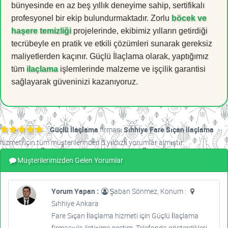
bünyesinde en az beş yıllık deneyime sahip, sertifikalı
profesyonel bir ekip bulundurmaktadır. Zorlu
böcek ve
haşere temizliği
projelerinde, ekibimiz yılların getirdiği
tecrübeyle en pratik ve etkili çözümleri sunarak gereksiz
maliyetlerden kaçınır. Güçlü İlaçlama olarak, yaptığımız
tüm
ilaçlama
işlemlerinde malzeme ve işçilik garantisi
sağlayarak güveninizi kazanıyoruz.
Güçlü İlaçlama
firması
Sıhhiye Fare Sıçan İlaçlama
hizmeti için tüm müşterilerinden 5 yıldızlı yorumlar almıştır.
Müşterilerimizden Gelen Yorumlar
Yorum Yapan :
Şaban Sönmez, Konum :
Sıhhiye Ankara
Fare Sıçan İlaçlama hizmeti için Güçlü İlaçlama
firmasıyla iletişime geçtim. Telefonda gösterdikleri