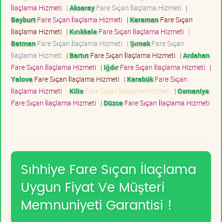
İlaçlama Hizmeti
|
Aksaray
Fare Sıçan İlaçlama Hizmeti
|
Bayburt
Fare Sıçan İlaçlama Hizmeti
|
Karaman
Fare Sıçan
İlaçlama Hizmeti
|
Kırıkkale
Fare Sıçan İlaçlama Hizmeti
|
Batman
Fare Sıçan İlaçlama Hizmeti
|
Şırnak
Fare Sıçan
İlaçlama Hizmeti
|
Bartın
Fare Sıçan İlaçlama Hizmeti
|
Ardahan
Fare Sıçan İlaçlama Hizmeti
|
Iğdır
Fare Sıçan İlaçlama Hizmeti
|
Yalova
Fare Sıçan İlaçlama Hizmeti
|
Karabük
Fare Sıçan
İlaçlama Hizmeti
|
Kilis
Fare Sıçan İlaçlama Hizmeti
|
Osmaniye
Fare Sıçan İlaçlama Hizmeti
|
Düzce
Fare Sıçan İlaçlama Hizmeti
Sıhhiye Fare Sıçan İlaçlama
Uygun Fiyat Ve Müşteri
Memnuniyeti Garantisi !