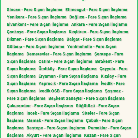
Sincan - Fare Sıçan İlaçlama
Etimesgut - Fare Sıçan İlaçlama
Yenikent - Fare Sıçan İlaçlama
Bağlıca - Fare Sıçan İlaçlama
Elvankent - Fare Sıçan İlaçlama
Ankara - Fare Sıçan İlaçlama
Çankaya - Fare Sıçan İlaçlama
Keçiören - Fare Sıçan İlaçlama
Dikmen - Fare Sıçan İlaçlama
Balgat - Fare Sıçan İlaçlama
Gölbaşı - Fare Sıçan İlaçlama
Yenimahalle - Fare Sıçan
İlaçlama
Demetevler - Fare Sıçan İlaçlama
Şentepe - Fare
Sıçan İlaçlama
Ostim - Fare Sıçan İlaçlama
Batıkent - Fare
Sıçan İlaçlama
Ümitköy - Fare Sıçan İlaçlama
Çayyolu - Fare
Sıçan İlaçlama
Eryaman - Fare Sıçan İlaçlama
Kızılay - Fare
Sıçan İlaçlama
Yapracık - Fare Sıçan İlaçlama
İvedik - Fare
Sıçan İlaçlama
İvedik OSB - Fare Sıçan İlaçlama
Şaşmaz -
Fare Sıçan İlaçlama
Başkent Sanayisi - Fare Sıçan İlaçlama
Çukurambar - Fare Sıçan İlaçlama
Söğütözü - Fare Sıçan
İlaçlama
İncek - Fare Sıçan İlaçlama
Siteler - Fare Sıçan
İlaçlama
Mamak - Fare Sıçan İlaçlama
Çubuk - Fare Sıçan
İlaçlama
Beştepe - Fare Sıçan İlaçlama
Pursaklar - Fare Sıçan
İlaçlama
Akyurt - Fare Sıçan İlaçlama
Kazan - Fare Sıçan