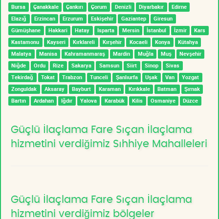
Bursa
Çanakkale
Çankırı
Çorum
Denizli
Diyarbakır
Edirne
Elazığ
Erzincan
Erzurum
Eskişehir
Gaziantep
Giresun
Gümüşhane
Hakkari
Hatay
Isparta
Mersin
İstanbul
İzmir
Kars
Kastamonu
Kayseri
Kırklareli
Kırşehir
Kocaeli
Konya
Kütahya
Malatya
Manisa
Kahramanmaraş
Mardin
Muğla
Muş
Nevşehir
Niğde
Ordu
Rize
Sakarya
Samsun
Siirt
Sinop
Sivas
Tekirdağ
Tokat
Trabzon
Tunceli
Şanlıurfa
Uşak
Van
Yozgat
Zonguldak
Aksaray
Bayburt
Karaman
Kırıkkale
Batman
Şırnak
Bartın
Ardahan
Iğdır
Yalova
Karabük
Kilis
Osmaniye
Düzce
Güçlü İlaçlama Fare Sıçan İlaçlama
hizmetini verdiğimiz Sıhhiye Mahalleleri
Güçlü İlaçlama Fare Sıçan İlaçlama
hizmetini verdiğimiz bölgeler