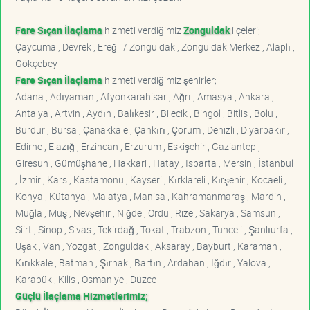
Fare Sıçan İlaçlama
hizmeti verdiğimiz
Zonguldak
ilçeleri;
Çaycuma , Devrek , Ereğli / Zonguldak , Zonguldak Merkez , Alaplı ,
Gökçebey
Fare Sıçan İlaçlama
hizmeti verdiğimiz şehirler;
Adana , Adıyaman , Afyonkarahisar , Ağrı , Amasya , Ankara ,
Antalya , Artvin , Aydın , Balıkesir , Bilecik , Bingöl , Bitlis , Bolu ,
Burdur , Bursa , Çanakkale , Çankırı , Çorum , Denizli , Diyarbakır ,
Edirne , Elazığ , Erzincan , Erzurum , Eskişehir , Gaziantep ,
Giresun , Gümüşhane , Hakkari , Hatay , Isparta , Mersin , İstanbul
, İzmir , Kars , Kastamonu , Kayseri , Kırklareli , Kırşehir , Kocaeli ,
Konya , Kütahya , Malatya , Manisa , Kahramanmaraş , Mardin ,
Muğla , Muş , Nevşehir , Niğde , Ordu , Rize , Sakarya , Samsun ,
Siirt , Sinop , Sivas , Tekirdağ , Tokat , Trabzon , Tunceli , Şanlıurfa ,
Uşak , Van , Yozgat , Zonguldak , Aksaray , Bayburt , Karaman ,
Kırıkkale , Batman , Şırnak , Bartın , Ardahan , Iğdır , Yalova ,
Karabük , Kilis , Osmaniye , Düzce
Güçlü İlaçlama Hizmetlerimiz;