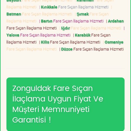
İlaçlama Hizmeti
|
Kırıkkale
Fare Sıçan İlaçlama Hizmeti
|
Batman
Fare Sıçan İlaçlama Hizmeti
|
Şırnak
Fare Sıçan
İlaçlama Hizmeti
|
Bartın
Fare Sıçan İlaçlama Hizmeti
|
Ardahan
Fare Sıçan İlaçlama Hizmeti
|
Iğdır
Fare Sıçan İlaçlama Hizmeti
|
Yalova
Fare Sıçan İlaçlama Hizmeti
|
Karabük
Fare Sıçan
İlaçlama Hizmeti
|
Kilis
Fare Sıçan İlaçlama Hizmeti
|
Osmaniye
Fare Sıçan İlaçlama Hizmeti
|
Düzce
Fare Sıçan İlaçlama Hizmeti
Zonguldak Fare Sıçan
İlaçlama Uygun Fiyat Ve
Müşteri Memnuniyeti
Garantisi !