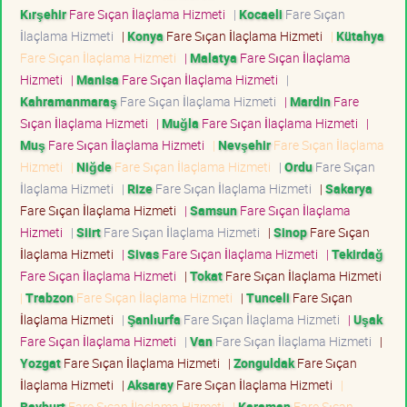
Kırşehir
Fare Sıçan İlaçlama Hizmeti
|
Kocaeli
Fare Sıçan
İlaçlama Hizmeti
|
Konya
Fare Sıçan İlaçlama Hizmeti
|
Kütahya
Fare Sıçan İlaçlama Hizmeti
|
Malatya
Fare Sıçan İlaçlama
Hizmeti
|
Manisa
Fare Sıçan İlaçlama Hizmeti
|
Kahramanmaraş
Fare Sıçan İlaçlama Hizmeti
|
Mardin
Fare
Sıçan İlaçlama Hizmeti
|
Muğla
Fare Sıçan İlaçlama Hizmeti
|
Muş
Fare Sıçan İlaçlama Hizmeti
|
Nevşehir
Fare Sıçan İlaçlama
Hizmeti
|
Niğde
Fare Sıçan İlaçlama Hizmeti
|
Ordu
Fare Sıçan
İlaçlama Hizmeti
|
Rize
Fare Sıçan İlaçlama Hizmeti
|
Sakarya
Fare Sıçan İlaçlama Hizmeti
|
Samsun
Fare Sıçan İlaçlama
Hizmeti
|
Siirt
Fare Sıçan İlaçlama Hizmeti
|
Sinop
Fare Sıçan
İlaçlama Hizmeti
|
Sivas
Fare Sıçan İlaçlama Hizmeti
|
Tekirdağ
Fare Sıçan İlaçlama Hizmeti
|
Tokat
Fare Sıçan İlaçlama Hizmeti
|
Trabzon
Fare Sıçan İlaçlama Hizmeti
|
Tunceli
Fare Sıçan
İlaçlama Hizmeti
|
Şanlıurfa
Fare Sıçan İlaçlama Hizmeti
|
Uşak
Fare Sıçan İlaçlama Hizmeti
|
Van
Fare Sıçan İlaçlama Hizmeti
|
Yozgat
Fare Sıçan İlaçlama Hizmeti
|
Zonguldak
Fare Sıçan
İlaçlama Hizmeti
|
Aksaray
Fare Sıçan İlaçlama Hizmeti
|
Bayburt
Fare Sıçan İlaçlama Hizmeti
|
Karaman
Fare Sıçan