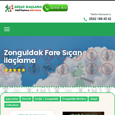
Telefon Numaramız:
0542 188 45 42
Menu
Zonguldak Fare Sıçan
İlaçlama
Çaycuma
Devrek
Ereğli / Zonguldak
Zonguldak Merkez
Alaplı
Gökçebey