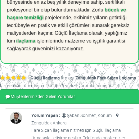
bünyesinde en az beş yıllık deneyime sahip, sertifikalı
profesyonel bir ekip bulundurmaktadır. Zorlu
böcek ve
haşere temizliği
projelerinde, ekibimiz yılların getirdiği
tecrübeyle en pratik ve etkili çözümleri sunarak gereksiz
maliyetlerden kaçınır. Güçlü İlaçlama olarak, yaptığımız
tüm
ilaçlama
işlemlerinde malzeme ve işçilik garantisi
sağlayarak güveninizi kazanıyoruz.
Güçlü İlaçlama
firması
Zonguldak Fare Sıçan İlaçlama
hizmeti için tüm müşterilerinden 5 yıldızlı yorumlar almıştır.
Müşterilerimizden Gelen Yorumlar
Yorum Yapan :
Şaban Sönmez, Konum :
Zonguldak Ankara
Fare Sıçan İlaçlama hizmeti için Güçlü İlaçlama
firmasıyla iletişime geçtim. Telefonda gösterdikleri