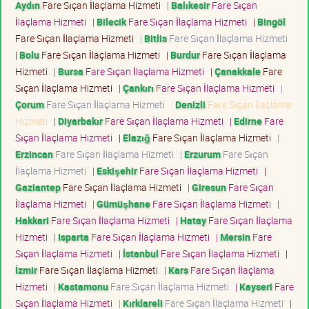
Aydın
Fare Sıçan İlaçlama Hizmeti
|
Balıkesir
Fare Sıçan
İlaçlama Hizmeti
|
Bilecik
Fare Sıçan İlaçlama Hizmeti
|
Bingöl
Fare Sıçan İlaçlama Hizmeti
|
Bitlis
Fare Sıçan İlaçlama Hizmeti
|
Bolu
Fare Sıçan İlaçlama Hizmeti
|
Burdur
Fare Sıçan İlaçlama
Hizmeti
|
Bursa
Fare Sıçan İlaçlama Hizmeti
|
Çanakkale
Fare
Sıçan İlaçlama Hizmeti
|
Çankırı
Fare Sıçan İlaçlama Hizmeti
|
Çorum
Fare Sıçan İlaçlama Hizmeti
|
Denizli
Fare Sıçan İlaçlama
Hizmeti
|
Diyarbakır
Fare Sıçan İlaçlama Hizmeti
|
Edirne
Fare
Sıçan İlaçlama Hizmeti
|
Elazığ
Fare Sıçan İlaçlama Hizmeti
|
Erzincan
Fare Sıçan İlaçlama Hizmeti
|
Erzurum
Fare Sıçan
İlaçlama Hizmeti
|
Eskişehir
Fare Sıçan İlaçlama Hizmeti
|
Gaziantep
Fare Sıçan İlaçlama Hizmeti
|
Giresun
Fare Sıçan
İlaçlama Hizmeti
|
Gümüşhane
Fare Sıçan İlaçlama Hizmeti
|
Hakkari
Fare Sıçan İlaçlama Hizmeti
|
Hatay
Fare Sıçan İlaçlama
Hizmeti
|
Isparta
Fare Sıçan İlaçlama Hizmeti
|
Mersin
Fare
Sıçan İlaçlama Hizmeti
|
İstanbul
Fare Sıçan İlaçlama Hizmeti
|
İzmir
Fare Sıçan İlaçlama Hizmeti
|
Kars
Fare Sıçan İlaçlama
Hizmeti
|
Kastamonu
Fare Sıçan İlaçlama Hizmeti
|
Kayseri
Fare
Sıçan İlaçlama Hizmeti
|
Kırklareli
Fare Sıçan İlaçlama Hizmeti
|