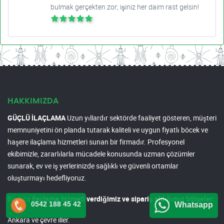
bulmak gerçekten zor; işiniz her daim rast gelsin!
HAKKIMIZDA
GÜÇLÜ İLAÇLAMA
Uzun yıllardır sektörde faaliyet gösteren, müşteri
memnuniyetini ön planda tutarak kaliteli ve uygun fiyatlı böcek ve
haşere ilaçlama hizmetleri sunan bir firmadır. Profesyonel
ekibimizle, zararlılarla mücadele konusunda uzman çözümler
sunarak, ev ve iş yerlerinizde sağlıklı ve güvenli ortamlar
oluşturmayı hedefliyoruz.
Başlıca
ilaçlama hizmeti verdiğimiz ve sipariş aldığımız bölgeler:
0542 188 45 42
Whatsapp
Ankara ve çevre iller.