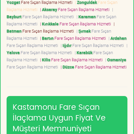
Yozgat
Fare Sıçan İlaçlama Hizmeti
|
Zonguldak
Fare Sıçan
İlaçlama Hizmeti
|
Aksaray
Fare Sıçan İlaçlama Hizmeti
|
Bayburt
Fare Sıçan İlaçlama Hizmeti
|
Karaman
Fare Sıçan
İlaçlama Hizmeti
|
Kırıkkale
Fare Sıçan İlaçlama Hizmeti
|
Batman
Fare Sıçan İlaçlama Hizmeti
|
Şırnak
Fare Sıçan
İlaçlama Hizmeti
|
Bartın
Fare Sıçan İlaçlama Hizmeti
|
Ardahan
Fare Sıçan İlaçlama Hizmeti
|
Iğdır
Fare Sıçan İlaçlama Hizmeti
|
Yalova
Fare Sıçan İlaçlama Hizmeti
|
Karabük
Fare Sıçan
İlaçlama Hizmeti
|
Kilis
Fare Sıçan İlaçlama Hizmeti
|
Osmaniye
Fare Sıçan İlaçlama Hizmeti
|
Düzce
Fare Sıçan İlaçlama Hizmeti
Kastamonu Fare Sıçan
İlaçlama Uygun Fiyat Ve
Müşteri Memnuniyeti