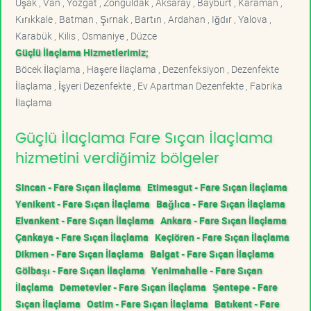
Uşak , Van , Yozgat , Zonguldak , Aksaray , Bayburt , Karaman ,
Kırıkkale , Batman , Şırnak , Bartın , Ardahan , Iğdır , Yalova ,
Karabük , Kilis , Osmaniye , Düzce
Güçlü İlaçlama Hizmetlerimiz;
Böcek İlaçlama , Haşere İlaçlama , Dezenfeksiyon , Dezenfekte
İlaçlama , İşyeri Dezenfekte , Ev Apartman Dezenfekte , Fabrika
İlaçlama
Güçlü İlaçlama Fare Sıçan İlaçlama
hizmetini verdiğimiz bölgeler
Sincan - Fare Sıçan İlaçlama
Etimesgut - Fare Sıçan İlaçlama
Yenikent - Fare Sıçan İlaçlama
Bağlıca - Fare Sıçan İlaçlama
Elvankent - Fare Sıçan İlaçlama
Ankara - Fare Sıçan İlaçlama
Çankaya - Fare Sıçan İlaçlama
Keçiören - Fare Sıçan İlaçlama
Dikmen - Fare Sıçan İlaçlama
Balgat - Fare Sıçan İlaçlama
Gölbaşı - Fare Sıçan İlaçlama
Yenimahalle - Fare Sıçan
İlaçlama
Demetevler - Fare Sıçan İlaçlama
Şentepe - Fare
Sıçan İlaçlama
Ostim - Fare Sıçan İlaçlama
Batıkent - Fare