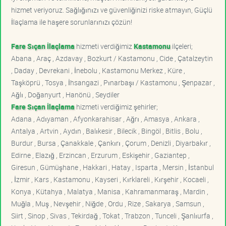
hizmet veriyoruz. Sağlığınızı ve güvenliğinizi riske atmayın, Güçlü
İlaçlama ile haşere sorunlarınızı çözün!
Fare Sıçan İlaçlama
hizmeti verdiğimiz
Kastamonu
ilçeleri;
Abana , Araç , Azdavay , Bozkurt / Kastamonu , Cide , Çatalzeytin
, Daday , Devrekani , İnebolu , Kastamonu Merkez , Küre ,
Taşköprü , Tosya , İhsangazi , Pınarbaşı / Kastamonu , Şenpazar ,
Ağlı , Doğanyurt , Hanönü , Seydiler
Fare Sıçan İlaçlama
hizmeti verdiğimiz şehirler;
Adana , Adıyaman , Afyonkarahisar , Ağrı , Amasya , Ankara ,
Antalya , Artvin , Aydın , Balıkesir , Bilecik , Bingöl , Bitlis , Bolu ,
Burdur , Bursa , Çanakkale , Çankırı , Çorum , Denizli , Diyarbakır ,
Edirne , Elazığ , Erzincan , Erzurum , Eskişehir , Gaziantep ,
Giresun , Gümüşhane , Hakkari , Hatay , Isparta , Mersin , İstanbul
, İzmir , Kars , Kastamonu , Kayseri , Kırklareli , Kırşehir , Kocaeli ,
Konya , Kütahya , Malatya , Manisa , Kahramanmaraş , Mardin ,
Muğla , Muş , Nevşehir , Niğde , Ordu , Rize , Sakarya , Samsun ,
Siirt , Sinop , Sivas , Tekirdağ , Tokat , Trabzon , Tunceli , Şanlıurfa ,