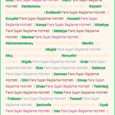
Hizmeti
|
Kastamonu
Fare Sıçan İlaçlama Hizmeti
|
Kayseri
Fare
Sıçan İlaçlama Hizmeti
|
Kırklareli
Fare Sıçan İlaçlama Hizmeti
|
Kırşehir
Fare Sıçan İlaçlama Hizmeti
|
Kocaeli
Fare Sıçan
İlaçlama Hizmeti
|
Konya
Fare Sıçan İlaçlama Hizmeti
|
Kütahya
Fare Sıçan İlaçlama Hizmeti
|
Malatya
Fare Sıçan İlaçlama
Hizmeti
|
Manisa
Fare Sıçan İlaçlama Hizmeti
|
Kahramanmaraş
Fare Sıçan İlaçlama Hizmeti
|
Mardin
Fare
Sıçan İlaçlama Hizmeti
|
Muğla
Fare Sıçan İlaçlama Hizmeti
|
Muş
Fare Sıçan İlaçlama Hizmeti
|
Nevşehir
Fare Sıçan İlaçlama
Hizmeti
|
Niğde
Fare Sıçan İlaçlama Hizmeti
|
Ordu
Fare Sıçan
İlaçlama Hizmeti
|
Rize
Fare Sıçan İlaçlama Hizmeti
|
Sakarya
Fare Sıçan İlaçlama Hizmeti
|
Samsun
Fare Sıçan İlaçlama
Hizmeti
|
Siirt
Fare Sıçan İlaçlama Hizmeti
|
Sinop
Fare Sıçan
İlaçlama Hizmeti
|
Sivas
Fare Sıçan İlaçlama Hizmeti
|
Tekirdağ
Fare Sıçan İlaçlama Hizmeti
|
Tokat
Fare Sıçan İlaçlama Hizmeti
|
Trabzon
Fare Sıçan İlaçlama Hizmeti
|
Tunceli
Fare Sıçan
İlaçlama Hizmeti
|
Şanlıurfa
Fare Sıçan İlaçlama Hizmeti
|
Uşak
Fare Sıçan İlaçlama Hizmeti
|
Van
Fare Sıçan İlaçlama Hizmeti
|