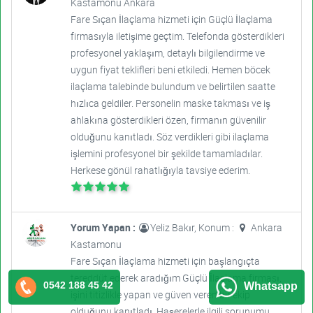
Kastamonu Ankara
Fare Sıçan İlaçlama hizmeti için Güçlü İlaçlama
firmasıyla iletişime geçtim. Telefonda gösterdikleri
profesyonel yaklaşım, detaylı bilgilendirme ve
uygun fiyat teklifleri beni etkiledi. Hemen böcek
ilaçlama talebinde bulundum ve belirtilen saatte
hızlıca geldiler. Personelin maske takması ve iş
ahlakına gösterdikleri özen, firmanın güvenilir
olduğunu kanıtladı. Söz verdikleri gibi ilaçlama
işlemini profesyonel bir şekilde tamamladılar.
Herkese gönül rahatlığıyla tavsiye ederim.
Yorum Yapan :
Yeliz Bakır, Konum :
Ankara
Kastamonu
Fare Sıçan İlaçlama hizmeti için başlangıçta
tereddüt ederek aradığım Güçlü İlaçlama firması,
0542 188 45 42
Whatsapp
işini titizlikle yapan ve güven veren bir ekip
olduğunu kanıtladı. Haşerelerle ilgili sorunumu