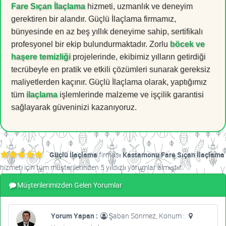
Fare Sıçan İlaçlama
hizmeti, uzmanlık ve deneyim
gerektiren bir alandır. Güçlü İlaçlama firmamız,
bünyesinde en az beş yıllık deneyime sahip, sertifikalı
profesyonel bir ekip bulundurmaktadır. Zorlu
böcek ve
haşere temizliği
projelerinde, ekibimiz yılların getirdiği
tecrübeyle en pratik ve etkili çözümleri sunarak gereksiz
maliyetlerden kaçınır. Güçlü İlaçlama olarak, yaptığımız
tüm
ilaçlama
işlemlerinde malzeme ve işçilik garantisi
sağlayarak güveninizi kazanıyoruz.
Güçlü İlaçlama
firması
Kastamonu Fare Sıçan İlaçlama
hizmeti için tüm müşterilerinden 5 yıldızlı yorumlar almıştır.
Müşterilerimizden Gelen Yorumlar
Yorum Yapan :
Şaban Sönmez, Konum :