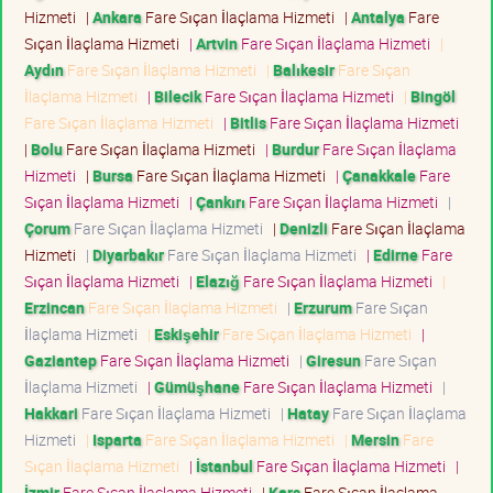
Hizmeti
|
Ankara
Fare Sıçan İlaçlama Hizmeti
|
Antalya
Fare
Sıçan İlaçlama Hizmeti
|
Artvin
Fare Sıçan İlaçlama Hizmeti
|
Aydın
Fare Sıçan İlaçlama Hizmeti
|
Balıkesir
Fare Sıçan
İlaçlama Hizmeti
|
Bilecik
Fare Sıçan İlaçlama Hizmeti
|
Bingöl
Fare Sıçan İlaçlama Hizmeti
|
Bitlis
Fare Sıçan İlaçlama Hizmeti
|
Bolu
Fare Sıçan İlaçlama Hizmeti
|
Burdur
Fare Sıçan İlaçlama
Hizmeti
|
Bursa
Fare Sıçan İlaçlama Hizmeti
|
Çanakkale
Fare
Sıçan İlaçlama Hizmeti
|
Çankırı
Fare Sıçan İlaçlama Hizmeti
|
Çorum
Fare Sıçan İlaçlama Hizmeti
|
Denizli
Fare Sıçan İlaçlama
Hizmeti
|
Diyarbakır
Fare Sıçan İlaçlama Hizmeti
|
Edirne
Fare
Sıçan İlaçlama Hizmeti
|
Elazığ
Fare Sıçan İlaçlama Hizmeti
|
Erzincan
Fare Sıçan İlaçlama Hizmeti
|
Erzurum
Fare Sıçan
İlaçlama Hizmeti
|
Eskişehir
Fare Sıçan İlaçlama Hizmeti
|
Gaziantep
Fare Sıçan İlaçlama Hizmeti
|
Giresun
Fare Sıçan
İlaçlama Hizmeti
|
Gümüşhane
Fare Sıçan İlaçlama Hizmeti
|
Hakkari
Fare Sıçan İlaçlama Hizmeti
|
Hatay
Fare Sıçan İlaçlama
Hizmeti
|
Isparta
Fare Sıçan İlaçlama Hizmeti
|
Mersin
Fare
Sıçan İlaçlama Hizmeti
|
İstanbul
Fare Sıçan İlaçlama Hizmeti
|
İzmir
Fare Sıçan İlaçlama Hizmeti
|
Kars
Fare Sıçan İlaçlama