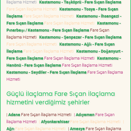
İlaçlama Hizmeti
Kastamonu - Taşköprü - Fare Sıçan İlaçlama
Fare Sıçan İlaçlama Hizmeti
Kastamonu - Tosya - Fare Sıçan
İlaçlama
Fare Sıçan İlaçlama Hizmeti
Kastamonu - İhsangazi -
Fare Sıçan İlaçlama
Fare Sıçan İlaçlama Hizmeti
Kastamonu -
Pınarbaşı / Kastamonu - Fare Sıçan İlaçlama
Fare Sıçan
İlaçlama Hizmeti
Kastamonu - Şenpazar - Fare Sıçan İlaçlama
Fare Sıçan İlaçlama Hizmeti
Kastamonu - Ağlı - Fare Sıçan
İlaçlama
Fare Sıçan İlaçlama Hizmeti
Kastamonu - Doğanyurt -
Fare Sıçan İlaçlama
Fare Sıçan İlaçlama Hizmeti
Kastamonu -
Hanönü - Fare Sıçan İlaçlama
Fare Sıçan İlaçlama Hizmeti
Kastamonu - Seydiler - Fare Sıçan İlaçlama
Fare Sıçan İlaçlama
Hizmeti
Güçlü İlaçlama Fare Sıçan İlaçlama
hizmetini verdiğimiz şehirler
|
Adana
Fare Sıçan İlaçlama Hizmeti
|
Adıyaman
Fare Sıçan
İlaçlama Hizmeti
|
Afyonkarahisar
Fare Sıçan İlaçlama Hizmeti
|
Ağrı
Fare Sıçan İlaçlama Hizmeti
|
Amasya
Fare Sıçan İlaçlama