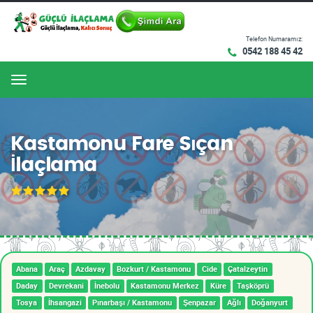
Telefon Numaramız:
0542 188 45 42
Menu
Kastamonu Fare Sıçan
İlaçlama
Abana
Araç
Azdavay
Bozkurt / Kastamonu
Cide
Çatalzeytin
Daday
Devrekani
İnebolu
Kastamonu Merkez
Küre
Taşköprü
Tosya
İhsangazi
Pınarbaşı / Kastamonu
Şenpazar
Ağlı
Doğanyurt