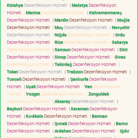
Kütahya
Dezenfeksiyon Hizmeti
|
Malatya
Dezenfeksiyon
Hizmeti
|
Manisa
Dezenfeksiyon Hizmeti
|
Kahramanmaraş
Dezenfeksiyon Hizmeti
|
Mardin
Dezenfeksiyon Hizmeti
|
Muğla
Dezenfeksiyon Hizmeti
|
Muş
Dezenfeksiyon Hizmeti
|
Nevşehir
Dezenfeksiyon Hizmeti
|
Niğde
Dezenfeksiyon Hizmeti
|
Ordu
Dezenfeksiyon Hizmeti
|
Rize
Dezenfeksiyon Hizmeti
|
Sakarya
Dezenfeksiyon Hizmeti
|
Samsun
Dezenfeksiyon Hizmeti
|
Siirt
Dezenfeksiyon Hizmeti
|
Sinop
Dezenfeksiyon Hizmeti
|
Sivas
Dezenfeksiyon Hizmeti
|
Tekirdağ
Dezenfeksiyon Hizmeti
|
Tokat
Dezenfeksiyon Hizmeti
|
Trabzon
Dezenfeksiyon Hizmeti
|
Tunceli
Dezenfeksiyon Hizmeti
|
Şanlıurfa
Dezenfeksiyon
Hizmeti
|
Uşak
Dezenfeksiyon Hizmeti
|
Van
Dezenfeksiyon
Hizmeti
|
Yozgat
Dezenfeksiyon Hizmeti
|
Zonguldak
Dezenfeksiyon Hizmeti
|
Aksaray
Dezenfeksiyon Hizmeti
|
Bayburt
Dezenfeksiyon Hizmeti
|
Karaman
Dezenfeksiyon
Hizmeti
|
Kırıkkale
Dezenfeksiyon Hizmeti
|
Batman
Dezenfeksiyon Hizmeti
|
Şırnak
Dezenfeksiyon Hizmeti
|
Bartın
Dezenfeksiyon Hizmeti
|
Ardahan
Dezenfeksiyon Hizmeti
|
Iğdır