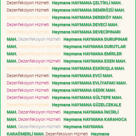
Dezenfeksiyon Hizmeti
Haymana HAYMANA ÇELTİKLİ MAH.
Dezenfeksiyon Hizmeti
Haymana HAYMANA DEMİRÖZÜ MAH.
Dezenfeksiyon Hizmeti
Haymana HAYMANA DEREKÖY MAH.
Dezenfeksiyon Hizmeti
Haymana HAYMANA DEVECİ MAH.
Dezenfeksiyon Hizmeti
Haymana HAYMANA DEVECİPINARI
MAH.
Dezenfeksiyon Hizmeti
Haymana HAYMANA DURUPINAR
MAH.
Dezenfeksiyon Hizmeti
Haymana HAYMANA DURUTLAR
MAH.
Dezenfeksiyon Hizmeti
Haymana HAYMANA EMİRLER
MAH.
Dezenfeksiyon Hizmeti
Haymana HAYMANA ESEN MAH.
Dezenfeksiyon Hizmeti
Haymana HAYMANA ESKİKIŞLA MAH.
Dezenfeksiyon Hizmeti
Haymana HAYMANA EVCİ MAH.
Dezenfeksiyon Hizmeti
Haymana HAYMANA EVLİYAFAKI MAH.
Dezenfeksiyon Hizmeti
Haymana HAYMANA GEDİK MAH.
Dezenfeksiyon Hizmeti
Haymana HAYMANA GÜLTEPE MAH.
Dezenfeksiyon Hizmeti
Haymana HAYMANA GÜZELCEKALE
MAH.
Dezenfeksiyon Hizmeti
Haymana HAYMANA İNCİRLİ
MAH.
Dezenfeksiyon Hizmeti
Haymana HAYMANA KARAHOCA
MAH.
Dezenfeksiyon Hizmeti
Haymana HAYMANA
KARAÖMERLİ MAH.
Dezenfeksiyon Hizmeti
Haymana