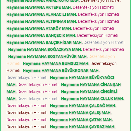
Haymana HAYMANA AHIRLIKUYU MAH.
Dezenfeksiyon Hizmeti
Haymana HAYMANA AKTEPE MAH.
Dezenfeksiyon Hizmeti
Haymana HAYMANA ALAHACILI MAH.
Dezenfeksiyon Hizmeti
Haymana HAYMANA ALTIPINAR MAH.
Dezenfeksiyon Hizmeti
Haymana HAYMANA ATAKÖY MAH.
Dezenfeksiyon Hizmeti
Haymana HAYMANA BAHÇECİK MAH.
Dezenfeksiyon Hizmeti
Haymana HAYMANA BALÇIKHİSAR MAH.
Dezenfeksiyon Hizmeti
Haymana HAYMANA BOĞAZKAYA MAH.
Dezenfeksiyon Hizmeti
Haymana HAYMANA BOSTANHÜYÜK MAH.
Dezenfeksiyon
Hizmeti
Haymana HAYMANA BUMSUZ MAH.
Dezenfeksiyon
Hizmeti
Haymana HAYMANA BÜYÜKKONAK MAH.
Dezenfeksiyon Hizmeti
Haymana HAYMANA BÜYÜKYAĞCI
MAH.
Dezenfeksiyon Hizmeti
Haymana HAYMANA CİHANŞAH
MAH.
Dezenfeksiyon Hizmeti
Haymana HAYMANA CİNGİRLİ
MAH.
Dezenfeksiyon Hizmeti
Haymana HAYMANA CULUK MAH.
Dezenfeksiyon Hizmeti
Haymana HAYMANA ÇALDAĞ MAH.
Dezenfeksiyon Hizmeti
Haymana HAYMANA ÇALIŞ MAH.
Dezenfeksiyon Hizmeti
Haymana HAYMANA ÇATAK MAH.
Dezenfeksiyon Hizmeti
Haymana HAYMANA ÇAYRAZ MAH.