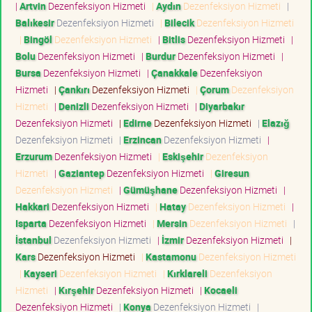
|
Artvin
Dezenfeksiyon Hizmeti
|
Aydın
Dezenfeksiyon Hizmeti
|
Balıkesir
Dezenfeksiyon Hizmeti
|
Bilecik
Dezenfeksiyon Hizmeti
|
Bingöl
Dezenfeksiyon Hizmeti
|
Bitlis
Dezenfeksiyon Hizmeti
|
Bolu
Dezenfeksiyon Hizmeti
|
Burdur
Dezenfeksiyon Hizmeti
|
Bursa
Dezenfeksiyon Hizmeti
|
Çanakkale
Dezenfeksiyon
Hizmeti
|
Çankırı
Dezenfeksiyon Hizmeti
|
Çorum
Dezenfeksiyon
Hizmeti
|
Denizli
Dezenfeksiyon Hizmeti
|
Diyarbakır
Dezenfeksiyon Hizmeti
|
Edirne
Dezenfeksiyon Hizmeti
|
Elazığ
Dezenfeksiyon Hizmeti
|
Erzincan
Dezenfeksiyon Hizmeti
|
Erzurum
Dezenfeksiyon Hizmeti
|
Eskişehir
Dezenfeksiyon
Hizmeti
|
Gaziantep
Dezenfeksiyon Hizmeti
|
Giresun
Dezenfeksiyon Hizmeti
|
Gümüşhane
Dezenfeksiyon Hizmeti
|
Hakkari
Dezenfeksiyon Hizmeti
|
Hatay
Dezenfeksiyon Hizmeti
|
Isparta
Dezenfeksiyon Hizmeti
|
Mersin
Dezenfeksiyon Hizmeti
|
İstanbul
Dezenfeksiyon Hizmeti
|
İzmir
Dezenfeksiyon Hizmeti
|
Kars
Dezenfeksiyon Hizmeti
|
Kastamonu
Dezenfeksiyon Hizmeti
|
Kayseri
Dezenfeksiyon Hizmeti
|
Kırklareli
Dezenfeksiyon
Hizmeti
|
Kırşehir
Dezenfeksiyon Hizmeti
|
Kocaeli
Dezenfeksiyon Hizmeti
|
Konya
Dezenfeksiyon Hizmeti
|