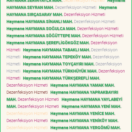
HAYMANA SERİNYAYLA MAH.
Dezenfeksiyon Hizmeti
Haymana
HAYMANA SEYRAN MAH.
Dezenfeksiyon Hizmeti
Haymana
HAYMANA SIRÇASARAY MAH.
Dezenfeksiyon Hizmeti
Haymana HAYMANA SİNANLI MAH.
Dezenfeksiyon Hizmeti
Haymana HAYMANA SOĞULCA MAH.
Dezenfeksiyon Hizmeti
Haymana HAYMANA SÖĞÜTTEPE MAH.
Dezenfeksiyon Hizmeti
Haymana HAYMANA ŞEREFLİGÖKGÖZ MAH.
Dezenfeksiyon
Hizmeti
Haymana HAYMANA TABAKLI MAH.
Dezenfeksiyon
Hizmeti
Haymana HAYMANA TEPEKÖY MAH.
Dezenfeksiyon
Hizmeti
Haymana HAYMANA TOYÇAYIRI MAH.
Dezenfeksiyon
Hizmeti
Haymana HAYMANA TÜRKHÜYÜK MAH.
Dezenfeksiyon
Hizmeti
Haymana HAYMANA TÜRKŞEREFLİ MAH.
Dezenfeksiyon Hizmeti
Haymana HAYMANA YAMAK MAH.
Dezenfeksiyon Hizmeti
Haymana HAYMANA YAPRAKBAYIRI
MAH.
Dezenfeksiyon Hizmeti
Haymana HAYMANA YAYLABEYİ
MAH.
Dezenfeksiyon Hizmeti
Haymana HAYMANA YENİ MAH.
Dezenfeksiyon Hizmeti
Haymana HAYMANA YENİCE MAH.
Dezenfeksiyon Hizmeti
Haymana HAYMANA YENİKÖY MAH.
Dezenfeksiyon Hizmeti
Haymana HAYMANA YERGÖMÜ MAH.