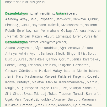
haşere sorunlarınızı çözün!
Dezenfeksiyon
hizmeti verdiğimiz
Ankara
ilçeleri;
Altındağ , Ayaş , Bala , Beypazarı , Çamlıdere , Çankaya , Çubuk ,
Elmadağ , Güdül , Haymana , Kalecik , Kızılcahamam , Nallıhan ,
Polatlı , Şereflikoçhisar , Yenimahalle , Gölbaşı / Ankara , Keçiören
, Mamak , Sincan , Kazan , Akyurt , Etimesgut , Evren , Pursaklar
Dezenfeksiyon
hizmeti verdiğimiz şehirler;
Adana , Adıyaman , Afyonkarahisar , Ağrı , Amasya , Ankara ,
Antalya , Artvin , Aydın , Balıkesir , Bilecik , Bingöl , Bitlis , Bolu ,
Burdur , Bursa , Çanakkale , Çankırı , Çorum , Denizli , Diyarbakır ,
Edirne , Elazığ , Erzincan , Erzurum , Eskişehir , Gaziantep ,
Giresun , Gümüşhane , Hakkari , Hatay , Isparta , Mersin , İstanbul
, İzmir , Kars , Kastamonu , Kayseri , Kırklareli , Kırşehir , Kocaeli ,
Konya , Kütahya , Malatya , Manisa , Kahramanmaraş , Mardin ,
Muğla , Muş , Nevşehir , Niğde , Ordu , Rize , Sakarya , Samsun ,
Siirt , Sinop , Sivas , Tekirdağ , Tokat , Trabzon , Tunceli , Şanlıurfa ,
Uşak , Van , Yozgat , Zonguldak , Aksaray , Bayburt , Karaman ,
Kırıkkale , Batman , Şırnak , Bartın , Ardahan , Iğdır , Yalova ,