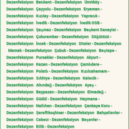
Dezenfeksiyon
Batıkent - Dezenfeksiyon
Ümitköy -
Dezenfeksiyon
Çayyolu - Dezenfeksiyon
Eryaman -
Dezenfeksiyon
Kızılay - Dezenfeksiyon
Yapracık -
Dezenfeksiyon
İvedik - Dezenfeksiyon
İvedik OSB -
Dezenfeksiyon
Şaşmaz - Dezenfeksiyon
Başkent Sanayisi -
Dezenfeksiyon
Çukurambar - Dezenfeksiyon
Söğütözü -
Dezenfeksiyon
İncek - Dezenfeksiyon
Siteler - Dezenfeksiyon
Mamak - Dezenfeksiyon
Çubuk - Dezenfeksiyon
Beştepe -
Dezenfeksiyon
Pursaklar - Dezenfeksiyon
Akyurt -
Dezenfeksiyon
Kazan - Dezenfeksiyon
Çamlıdere -
Dezenfeksiyon
Polatlı - Dezenfeksiyon
Kızılcahamam -
Dezenfeksiyon
Sıhhiye - Dezenfeksiyon
Kalecik -
Dezenfeksiyon
Altındağ - Dezenfeksiyon
Ayaş -
Dezenfeksiyon
Baypazarı - Dezenfeksiyon
Elmadağ -
Dezenfeksiyon
Güdül - Dezenfeksiyon
Haymana -
Dezenfeksiyon
Nallıhan - Dezenfeksiyon
Çankaya Koru -
Dezenfeksiyon
Şereflikoçhisar - Dezenfeksiyon
Bahçelievler -
Dezenfeksiyon
Cebeci - Dezenfeksiyon
Beşevler -
Dezenfeksiyon
Etlik - Dezenfeksiyon