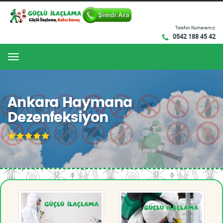
Telefon Numaramız:
0542 188 45 42
Menu
Ankara Haymana
Dezenfeksiyon