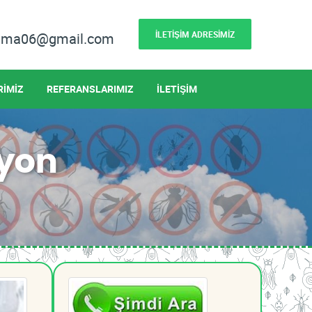
İLETİŞİM ADRESİMİZ
lama06@gmail.com
RİMİZ
REFERANSLARIMIZ
İLETİŞİM
iyon