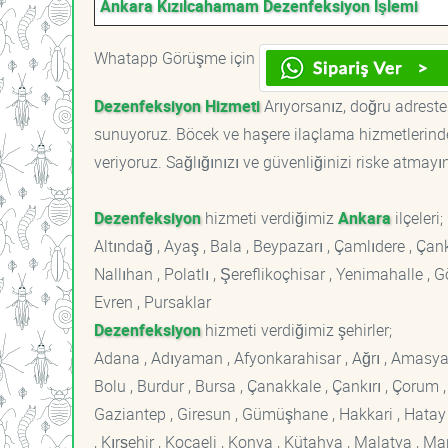
Ankara Kızılcahamam Dezenfeksiyon İşlemi
Whatapp Görüşme için
Dezenfeksiyon Hizmeti
Arıyorsanız, doğru adrestes
sunuyoruz. Böcek ve haşere ilaçlama hizmetlerinde
veriyoruz. Sağlığınızı ve güvenliğinizi riske atmayı
Dezenfeksiyon
hizmeti verdiğimiz
Ankara
ilçeleri;
Altındağ , Ayaş , Bala , Beypazarı , Çamlıdere , Ç
Nallıhan , Polatlı , Şereflikoçhisar , Yenimahalle ,
Evren , Pursaklar
Dezenfeksiyon
hizmeti verdiğimiz şehirler;
Adana , Adıyaman , Afyonkarahisar , Ağrı , Amasya , An
Bolu , Burdur , Bursa , Çanakkale , Çankırı , Çorum , D
Gaziantep , Giresun , Gümüşhane , Hakkari , Hatay , I
, Kırşehir , Kocaeli , Konya , Kütahya , Malatya , 