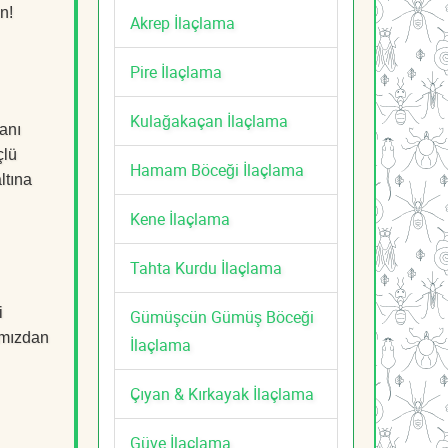
n!
Akrep İlaçlama
Pire İlaçlama
Kulağakaçan İlaçlama
anı
çlü
Hamam Böceği İlaçlama
ltına
Kene İlaçlama
Tahta Kurdu İlaçlama
i
Gümüşcün Gümüş Böceği
mızdan
İlaçlama
Çıyan & Kırkayak İlaçlama
Güve İlaçlama