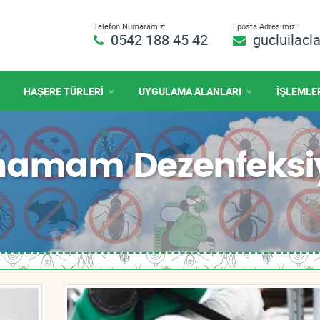
Telefon Numaramız:
Eposta Adresimiz :
0542 188 45 42
gucluilac
HAŞERE TÜRLERİ
UYGULAMA ALANLARI
İŞLEMLE
ahamam Dezenfeks