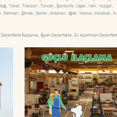
rdağ , Tokat , Trabzon , Tunceli , Şanlıurfa , Uşak , Van , Yozgat ,
 Batman , Şırnak , Bartın , Ardahan , Iğdır , Yalova , Karabük , Kil
 Dezenfekte İlaçlama , İşyeri Dezenfekte , Ev Apartman Dezenfekt