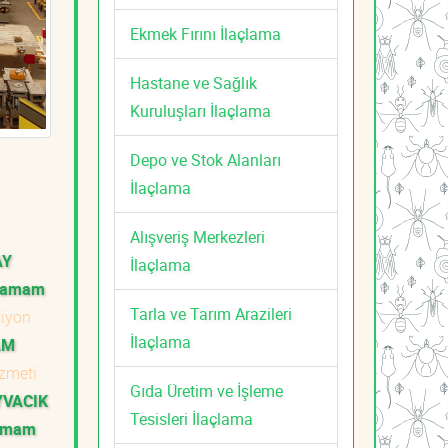
Ekmek Fırını İlaçlama
Hastane ve Sağlık
Kuruluşları İlaçlama
Depo ve Stok Alanları
İlaçlama
Alışveriş Merkezleri
AY
İlaçlama
ahamam
Tarla ve Tarım Arazileri
iyon
İlaçlama
AM
izmeti
Gıda Üretim ve İşleme
YVACIK
Tesisleri İlaçlama
hamam