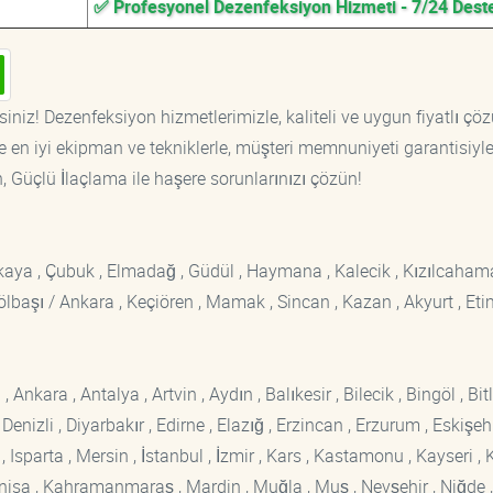
✅ Profesyonel Dezenfeksiyon Hizmeti - 7/24 Dest
iniz! Dezenfeksiyon hizmetlerimizle, kaliteli ve uygun fiyatlı çö
 en iyi ekipman ve tekniklerle, müşteri memnuniyeti garantisiyl
n, Güçlü İlaçlama ile haşere sorunlarınızı çözün!
ankaya , Çubuk , Elmadağ , Güdül , Haymana , Kalecik , Kızılcaham
 Gölbaşı / Ankara , Keçiören , Mamak , Sincan , Kazan , Akyurt , Eti
kara , Antalya , Artvin , Aydın , Balıkesir , Bilecik , Bingöl , Bitli
enizli , Diyarbakır , Edirne , Elazığ , Erzincan , Erzurum , Eskişehi
sparta , Mersin , İstanbul , İzmir , Kars , Kastamonu , Kayseri , K
Manisa , Kahramanmaraş , Mardin , Muğla , Muş , Nevşehir , Niğde ,