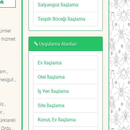
ek
Salyangoz İlaçlama
Tespih Böceği İlaçlama
zümler
e hizmet
Uygulama Alanları
Ev İlaçlama
am ,
Otel İlaçlama
mesgut ,
İş Yeri İlaçlama
s ,
Site İlaçlama
r ,
Konut, Ev İlaçlama
ırklareli
 Ordu ,