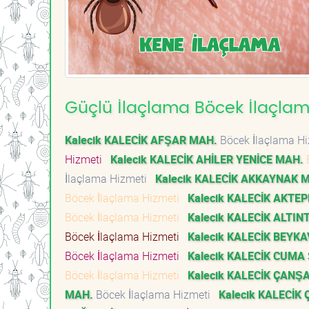
Güçlü İlaçlama Böcek İlaçlama
Kalecik KALECİK AFŞAR MAH.
Böcek İlaçlama H
Hizmeti
Kalecik KALECİK AHİLER YENİCE MAH.
İlaçlama Hizmeti
Kalecik KALECİK AKKAYNAK 
Böcek İlaçlama Hizmeti
Kalecik KALECİK AKTE
Böcek İlaçlama Hizmeti
Kalecik KALECİK ALTI
Böcek İlaçlama Hizmeti
Kalecik KALECİK BEYK
Böcek İlaçlama Hizmeti
Kalecik KALECİK CUMA
Böcek İlaçlama Hizmeti
Kalecik KALECİK ÇANŞ
MAH.
Böcek İlaçlama Hizmeti
Kalecik KALECİK