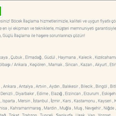
siniz! Böcek İlaçlama hizmetlerimizle, kaliteli ve uygun fiyatlı ç
 en iyi ekipman ve tekniklerle, müşteri memnuniyeti garantisiyl
n, Güçlü İlaçlama ile haşere sorunlarınızı çözün!
ankaya , Çubuk , Elmadağ , Güdül , Haymana , Kalecik , Kızılcaham
 Gölbaşı / Ankara , Keçiören , Mamak , Sincan , Kazan , Akyurt , Eti
kara , Antalya , Artvin , Aydın , Balıkesir , Bilecik , Bingöl , Bitli
enizli , Diyarbakır , Edirne , Elazığ , Erzincan , Erzurum , Eskişehi
sparta , Mersin , İstanbul , İzmir , Kars , Kastamonu , Kayseri , K
Manisa , Kahramanmaraş , Mardin , Muğla , Muş , Nevşehir , Niğde ,
rdağ , Tokat , Trabzon , Tunceli , Şanlıurfa , Uşak , Van , Yozgat ,