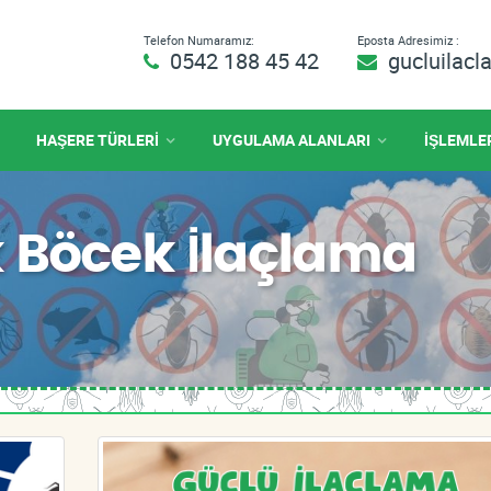
Telefon Numaramız:
Eposta Adresimiz :
0542 188 45 42
gucluilac
HAŞERE TÜRLERİ
UYGULAMA ALANLARI
İŞLEMLE
 Böcek İlaçlama