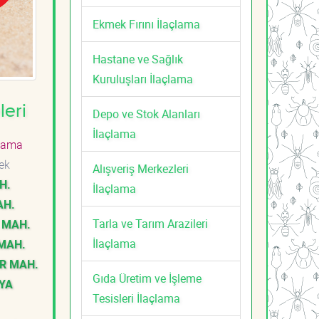
Ekmek Fırını İlaçlama
Hastane ve Sağlık
Kuruluşları İlaçlama
leri
Depo ve Stok Alanları
İlaçlama
lama
ek
Alışveriş Merkezleri
H.
İlaçlama
AH.
Tarla ve Tarım Arazileri
 MAH.
İlaçlama
 MAH.
IR MAH.
Gıda Üretim ve İşleme
AYA
Tesisleri İlaçlama