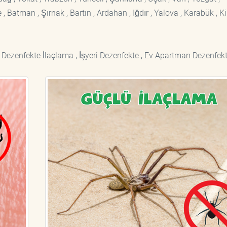
 Batman , Şırnak , Bartın , Ardahan , Iğdır , Yalova , Karabük , Kil
 Dezenfekte İlaçlama , İşyeri Dezenfekte , Ev Apartman Dezenfekt