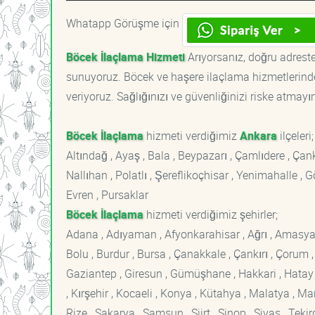
Whatapp Görüşme için
Böcek İlaçlama Hizmeti
Arıyorsanız, doğru adreste
sunuyoruz. Böcek ve haşere ilaçlama hizmetlerinde
veriyoruz. Sağlığınızı ve güvenliğinizi riske atmayı
Böcek İlaçlama
hizmeti verdiğimiz
Ankara
ilçeleri;
Altındağ , Ayaş , Bala , Beypazarı , Çamlıdere , Ç
Nallıhan , Polatlı , Şereflikoçhisar , Yenimahalle ,
Evren , Pursaklar
Böcek İlaçlama
hizmeti verdiğimiz şehirler;
Adana , Adıyaman , Afyonkarahisar , Ağrı , Amasya , An
Bolu , Burdur , Bursa , Çanakkale , Çankırı , Çorum , D
Gaziantep , Giresun , Gümüşhane , Hakkari , Hatay , I
, Kırşehir , Kocaeli , Konya , Kütahya , Malatya , 
Rize , Sakarya , Samsun , Siirt , Sinop , Sivas , Teki