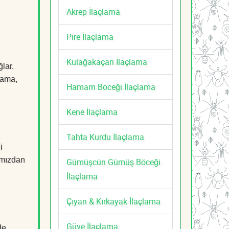
Akrep İlaçlama
Pire İlaçlama
Kulağakaçan İlaçlama
lar.
çlama,
Hamam Böceği İlaçlama
Kene İlaçlama
Tahta Kurdu İlaçlama
i
mızdan
Gümüşcün Gümüş Böceği
İlaçlama
Çıyan & Kırkayak İlaçlama
Güve İlaçlama
de,