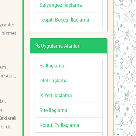
Salyangoz İlaçlama
Tespih Böceği İlaçlama
özümler
e hizmet
Uygulama Alanları
Ev İlaçlama
am ,
mesgut ,
Otel İlaçlama
İş Yeri İlaçlama
s ,
r ,
Site İlaçlama
ırklareli
Konut, Ev İlaçlama
 Ordu ,