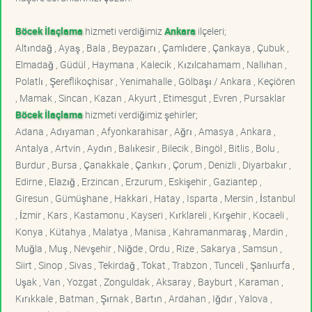
Böcek İlaçlama
hizmeti verdiğimiz
Ankara
ilçeleri;
Altındağ , Ayaş , Bala , Beypazarı , Çamlıdere , Çankaya , Çubuk ,
Elmadağ , Güdül , Haymana , Kalecik , Kızılcahamam , Nallıhan ,
Polatlı , Şereflikoçhisar , Yenimahalle , Gölbaşı / Ankara , Keçiören
, Mamak , Sincan , Kazan , Akyurt , Etimesgut , Evren , Pursaklar
Böcek İlaçlama
hizmeti verdiğimiz şehirler;
Adana , Adıyaman , Afyonkarahisar , Ağrı , Amasya , Ankara ,
Antalya , Artvin , Aydın , Balıkesir , Bilecik , Bingöl , Bitlis , Bolu ,
Burdur , Bursa , Çanakkale , Çankırı , Çorum , Denizli , Diyarbakır ,
Edirne , Elazığ , Erzincan , Erzurum , Eskişehir , Gaziantep ,
Giresun , Gümüşhane , Hakkari , Hatay , Isparta , Mersin , İstanbul
, İzmir , Kars , Kastamonu , Kayseri , Kırklareli , Kırşehir , Kocaeli ,
Konya , Kütahya , Malatya , Manisa , Kahramanmaraş , Mardin ,
Muğla , Muş , Nevşehir , Niğde , Ordu , Rize , Sakarya , Samsun ,
Siirt , Sinop , Sivas , Tekirdağ , Tokat , Trabzon , Tunceli , Şanlıurfa ,
Uşak , Van , Yozgat , Zonguldak , Aksaray , Bayburt , Karaman ,
Kırıkkale , Batman , Şırnak , Bartın , Ardahan , Iğdır , Yalova ,