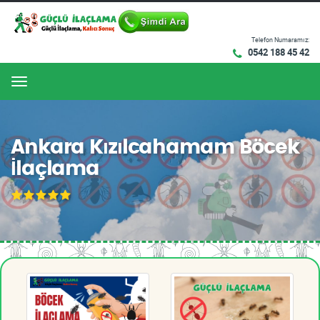
Telefon Numaramız:
0542 188 45 42
Menu
Ankara Kızılcahamam Böcek
İlaçlama