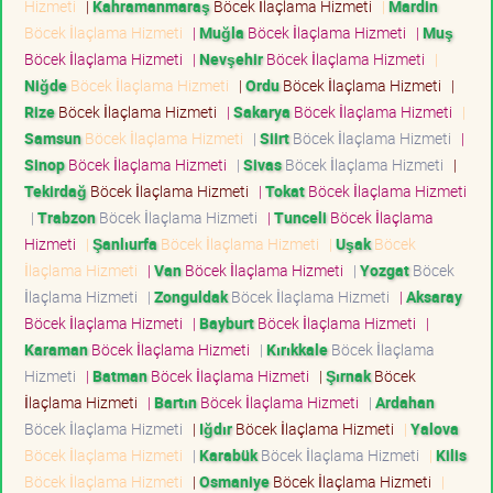
Hizmeti
|
Kahramanmaraş
Böcek İlaçlama Hizmeti
|
Mardin
Böcek İlaçlama Hizmeti
|
Muğla
Böcek İlaçlama Hizmeti
|
Muş
Böcek İlaçlama Hizmeti
|
Nevşehir
Böcek İlaçlama Hizmeti
|
Niğde
Böcek İlaçlama Hizmeti
|
Ordu
Böcek İlaçlama Hizmeti
|
Rize
Böcek İlaçlama Hizmeti
|
Sakarya
Böcek İlaçlama Hizmeti
|
Samsun
Böcek İlaçlama Hizmeti
|
Siirt
Böcek İlaçlama Hizmeti
|
Sinop
Böcek İlaçlama Hizmeti
|
Sivas
Böcek İlaçlama Hizmeti
|
Tekirdağ
Böcek İlaçlama Hizmeti
|
Tokat
Böcek İlaçlama Hizmeti
|
Trabzon
Böcek İlaçlama Hizmeti
|
Tunceli
Böcek İlaçlama
Hizmeti
|
Şanlıurfa
Böcek İlaçlama Hizmeti
|
Uşak
Böcek
İlaçlama Hizmeti
|
Van
Böcek İlaçlama Hizmeti
|
Yozgat
Böcek
İlaçlama Hizmeti
|
Zonguldak
Böcek İlaçlama Hizmeti
|
Aksaray
Böcek İlaçlama Hizmeti
|
Bayburt
Böcek İlaçlama Hizmeti
|
Karaman
Böcek İlaçlama Hizmeti
|
Kırıkkale
Böcek İlaçlama
Hizmeti
|
Batman
Böcek İlaçlama Hizmeti
|
Şırnak
Böcek
İlaçlama Hizmeti
|
Bartın
Böcek İlaçlama Hizmeti
|
Ardahan
Böcek İlaçlama Hizmeti
|
Iğdır
Böcek İlaçlama Hizmeti
|
Yalova
Böcek İlaçlama Hizmeti
|
Karabük
Böcek İlaçlama Hizmeti
|
Kilis
Böcek İlaçlama Hizmeti
|
Osmaniye
Böcek İlaçlama Hizmeti
|