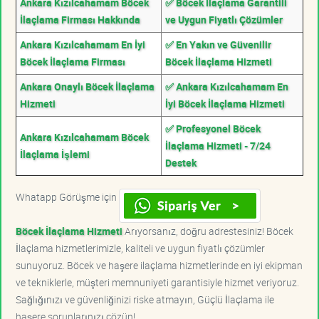
Ankara Kızılcahamam Böcek
✅ Böcek İlaçlama Garantili
İlaçlama Firması Hakkında
ve Uygun Fiyatlı Çözümler
Ankara Kızılcahamam En İyi
✅ En Yakın ve Güvenilir
Böcek İlaçlama Firması
Böcek İlaçlama Hizmeti
Ankara Onaylı Böcek İlaçlama
✅ Ankara Kızılcahamam En
Hizmeti
İyi Böcek İlaçlama Hizmeti
✅ Profesyonel Böcek
Ankara Kızılcahamam Böcek
İlaçlama Hizmeti - 7/24
İlaçlama İşlemi
Destek
Whatapp Görüşme için
Böcek İlaçlama Hizmeti
Arıyorsanız, doğru adrestesiniz! Böcek
İlaçlama hizmetlerimizle, kaliteli ve uygun fiyatlı çözümler
sunuyoruz. Böcek ve haşere ilaçlama hizmetlerinde en iyi ekipman
ve tekniklerle, müşteri memnuniyeti garantisiyle hizmet veriyoruz.
Sağlığınızı ve güvenliğinizi riske atmayın, Güçlü İlaçlama ile
haşere sorunlarınızı çözün!