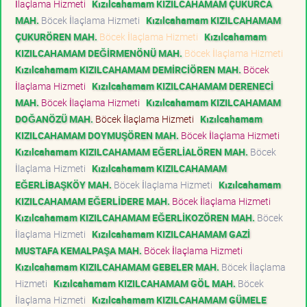
İlaçlama Hizmeti
Kızılcahamam KIZILCAHAMAM ÇUKURCA
MAH.
Böcek İlaçlama Hizmeti
Kızılcahamam KIZILCAHAMAM
ÇUKURÖREN MAH.
Böcek İlaçlama Hizmeti
Kızılcahamam
KIZILCAHAMAM DEĞİRMENÖNÜ MAH.
Böcek İlaçlama Hizmeti
Kızılcahamam KIZILCAHAMAM DEMİRCİÖREN MAH.
Böcek
İlaçlama Hizmeti
Kızılcahamam KIZILCAHAMAM DERENECİ
MAH.
Böcek İlaçlama Hizmeti
Kızılcahamam KIZILCAHAMAM
DOĞANÖZÜ MAH.
Böcek İlaçlama Hizmeti
Kızılcahamam
KIZILCAHAMAM DOYMUŞÖREN MAH.
Böcek İlaçlama Hizmeti
Kızılcahamam KIZILCAHAMAM EĞERLİALÖREN MAH.
Böcek
İlaçlama Hizmeti
Kızılcahamam KIZILCAHAMAM
EĞERLİBAŞKÖY MAH.
Böcek İlaçlama Hizmeti
Kızılcahamam
KIZILCAHAMAM EĞERLİDERE MAH.
Böcek İlaçlama Hizmeti
Kızılcahamam KIZILCAHAMAM EĞERLİKOZÖREN MAH.
Böcek
İlaçlama Hizmeti
Kızılcahamam KIZILCAHAMAM GAZİ
MUSTAFA KEMALPAŞA MAH.
Böcek İlaçlama Hizmeti
Kızılcahamam KIZILCAHAMAM GEBELER MAH.
Böcek İlaçlama
Hizmeti
Kızılcahamam KIZILCAHAMAM GÖL MAH.
Böcek
İlaçlama Hizmeti
Kızılcahamam KIZILCAHAMAM GÜMELE