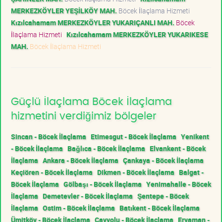
MERKEZKÖYLER YEŞİLKÖY MAH.
Böcek İlaçlama Hizmeti
Kızılcahamam MERKEZKÖYLER YUKARIÇANLI MAH.
Böcek
İlaçlama Hizmeti
Kızılcahamam MERKEZKÖYLER YUKARIKESE
MAH.
Böcek İlaçlama Hizmeti
Güçlü İlaçlama Böcek İlaçlama
hizmetini verdiğimiz bölgeler
Sincan - Böcek İlaçlama
Etimesgut - Böcek İlaçlama
Yenikent
- Böcek İlaçlama
Bağlıca - Böcek İlaçlama
Elvankent - Böcek
İlaçlama
Ankara - Böcek İlaçlama
Çankaya - Böcek İlaçlama
Keçiören - Böcek İlaçlama
Dikmen - Böcek İlaçlama
Balgat -
Böcek İlaçlama
Gölbaşı - Böcek İlaçlama
Yenimahalle - Böcek
İlaçlama
Demetevler - Böcek İlaçlama
Şentepe - Böcek
İlaçlama
Ostim - Böcek İlaçlama
Batıkent - Böcek İlaçlama
Ümitköy - Böcek İlaçlama
Çayyolu - Böcek İlaçlama
Eryaman -