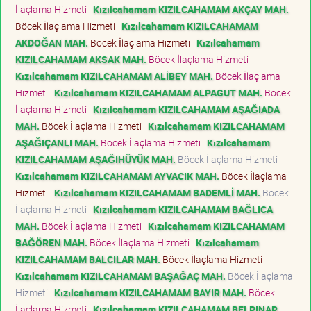
İlaçlama Hizmeti
Kızılcahamam KIZILCAHAMAM AKÇAY MAH.
Böcek İlaçlama Hizmeti
Kızılcahamam KIZILCAHAMAM
AKDOĞAN MAH.
Böcek İlaçlama Hizmeti
Kızılcahamam
KIZILCAHAMAM AKSAK MAH.
Böcek İlaçlama Hizmeti
Kızılcahamam KIZILCAHAMAM ALİBEY MAH.
Böcek İlaçlama
Hizmeti
Kızılcahamam KIZILCAHAMAM ALPAGUT MAH.
Böcek
İlaçlama Hizmeti
Kızılcahamam KIZILCAHAMAM AŞAĞIADA
MAH.
Böcek İlaçlama Hizmeti
Kızılcahamam KIZILCAHAMAM
AŞAĞIÇANLI MAH.
Böcek İlaçlama Hizmeti
Kızılcahamam
KIZILCAHAMAM AŞAĞIHÜYÜK MAH.
Böcek İlaçlama Hizmeti
Kızılcahamam KIZILCAHAMAM AYVACIK MAH.
Böcek İlaçlama
Hizmeti
Kızılcahamam KIZILCAHAMAM BADEMLİ MAH.
Böcek
İlaçlama Hizmeti
Kızılcahamam KIZILCAHAMAM BAĞLICA
MAH.
Böcek İlaçlama Hizmeti
Kızılcahamam KIZILCAHAMAM
BAĞÖREN MAH.
Böcek İlaçlama Hizmeti
Kızılcahamam
KIZILCAHAMAM BALCILAR MAH.
Böcek İlaçlama Hizmeti
Kızılcahamam KIZILCAHAMAM BAŞAĞAÇ MAH.
Böcek İlaçlama
Hizmeti
Kızılcahamam KIZILCAHAMAM BAYIR MAH.
Böcek
İlaçlama Hizmeti
Kızılcahamam KIZILCAHAMAM BELPINAR