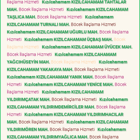
İlaçlama Hizmeti
Kızılcahamam KIZILCAHAMAM TAHTALAR
MAH.
Böcek İlaçlama Hizmeti
Kızılcahamam KIZILCAHAMAM
TAŞLICA MAH.
Böcek İlaçlama Hizmeti
Kızılcahamam
KIZILCAHAMAM TURNALI MAH.
Böcek İlaçlama Hizmeti
Kızılcahamam KIZILCAHAMAM UĞURLU MAH.
Böcek İlaçlama
Hizmeti
Kızılcahamam KIZILCAHAMAM ÜÇBAŞ MAH.
Böcek
İlaçlama Hizmeti
Kızılcahamam KIZILCAHAMAM ÜYÜCEK MAH.
Böcek İlaçlama Hizmeti
Kızılcahamam KIZILCAHAMAM
YAĞCIHÜSEYİN MAH.
Böcek İlaçlama Hizmeti
Kızılcahamam
KIZILCAHAMAM YAKAKAYA MAH.
Böcek İlaçlama Hizmeti
Kızılcahamam KIZILCAHAMAM YANIK MAH.
Böcek İlaçlama
Hizmeti
Kızılcahamam KIZILCAHAMAM YENİCE MAH.
Böcek
İlaçlama Hizmeti
Kızılcahamam KIZILCAHAMAM
YILDIRIMÇATAK MAH.
Böcek İlaçlama Hizmeti
Kızılcahamam
KIZILCAHAMAM YILDIRIMDEMİRCİLER MAH.
Böcek İlaçlama
Hizmeti
Kızılcahamam KIZILCAHAMAM YILDIRIMHACILAR
MAH.
Böcek İlaçlama Hizmeti
Kızılcahamam KIZILCAHAMAM
YILDIRIMÖREN MAH.
Böcek İlaçlama Hizmeti
Kızılcahamam
KIZILCAHAMAM YILDIRIMYAĞLICA MAH.
Böcek İlaçlama