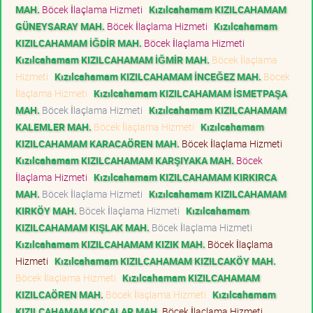
MAH.
Böcek İlaçlama Hizmeti
Kızılcahamam KIZILCAHAMAM
GÜNEYSARAY MAH.
Böcek İlaçlama Hizmeti
Kızılcahamam
KIZILCAHAMAM İĞDİR MAH.
Böcek İlaçlama Hizmeti
Kızılcahamam KIZILCAHAMAM İĞMİR MAH.
Böcek İlaçlama
Hizmeti
Kızılcahamam KIZILCAHAMAM İNCEĞEZ MAH.
Böcek
İlaçlama Hizmeti
Kızılcahamam KIZILCAHAMAM İSMETPAŞA
MAH.
Böcek İlaçlama Hizmeti
Kızılcahamam KIZILCAHAMAM
KALEMLER MAH.
Böcek İlaçlama Hizmeti
Kızılcahamam
KIZILCAHAMAM KARACAÖREN MAH.
Böcek İlaçlama Hizmeti
Kızılcahamam KIZILCAHAMAM KARŞIYAKA MAH.
Böcek
İlaçlama Hizmeti
Kızılcahamam KIZILCAHAMAM KIRKIRCA
MAH.
Böcek İlaçlama Hizmeti
Kızılcahamam KIZILCAHAMAM
KIRKÖY MAH.
Böcek İlaçlama Hizmeti
Kızılcahamam
KIZILCAHAMAM KIŞLAK MAH.
Böcek İlaçlama Hizmeti
Kızılcahamam KIZILCAHAMAM KIZIK MAH.
Böcek İlaçlama
Hizmeti
Kızılcahamam KIZILCAHAMAM KIZILCAKÖY MAH.
Böcek İlaçlama Hizmeti
Kızılcahamam KIZILCAHAMAM
KIZILCAÖREN MAH.
Böcek İlaçlama Hizmeti
Kızılcahamam
KIZILCAHAMAM KOCALAR MAH.
Böcek İlaçlama Hizmeti