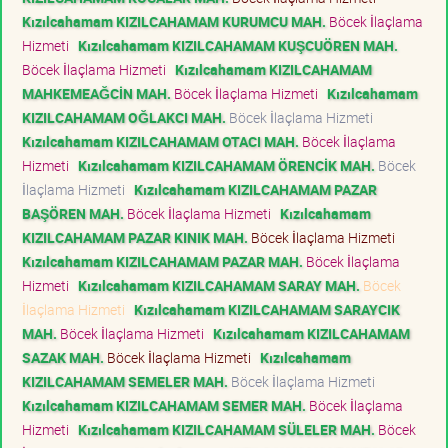
Kızılcahamam KIZILCAHAMAM KURUMCU MAH.
Böcek İlaçlama
Hizmeti
Kızılcahamam KIZILCAHAMAM KUŞCUÖREN MAH.
Böcek İlaçlama Hizmeti
Kızılcahamam KIZILCAHAMAM
MAHKEMEAĞCİN MAH.
Böcek İlaçlama Hizmeti
Kızılcahamam
KIZILCAHAMAM OĞLAKCI MAH.
Böcek İlaçlama Hizmeti
Kızılcahamam KIZILCAHAMAM OTACI MAH.
Böcek İlaçlama
Hizmeti
Kızılcahamam KIZILCAHAMAM ÖRENCİK MAH.
Böcek
İlaçlama Hizmeti
Kızılcahamam KIZILCAHAMAM PAZAR
BAŞÖREN MAH.
Böcek İlaçlama Hizmeti
Kızılcahamam
KIZILCAHAMAM PAZAR KINIK MAH.
Böcek İlaçlama Hizmeti
Kızılcahamam KIZILCAHAMAM PAZAR MAH.
Böcek İlaçlama
Hizmeti
Kızılcahamam KIZILCAHAMAM SARAY MAH.
Böcek
İlaçlama Hizmeti
Kızılcahamam KIZILCAHAMAM SARAYCIK
MAH.
Böcek İlaçlama Hizmeti
Kızılcahamam KIZILCAHAMAM
SAZAK MAH.
Böcek İlaçlama Hizmeti
Kızılcahamam
KIZILCAHAMAM SEMELER MAH.
Böcek İlaçlama Hizmeti
Kızılcahamam KIZILCAHAMAM SEMER MAH.
Böcek İlaçlama
Hizmeti
Kızılcahamam KIZILCAHAMAM SÜLELER MAH.
Böcek