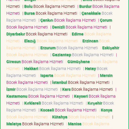
Hizmeti
|
Bolu
Böcek İlaçlama Hizmeti
|
Burdur
Böcek İlaçlama
Hizmeti
|
Bursa
Böcek İlaçlama Hizmeti
|
Çanakkale
Böcek
İlaçlama Hizmeti
|
Çankırı
Böcek İlaçlama Hizmeti
|
Çorum
Böcek İlaçlama Hizmeti
|
Denizli
Böcek İlaçlama Hizmeti
|
Diyarbakır
Böcek İlaçlama Hizmeti
|
Edirne
Böcek İlaçlama
Hizmeti
|
Elazığ
Böcek İlaçlama Hizmeti
|
Erzincan
Böcek
İlaçlama Hizmeti
|
Erzurum
Böcek İlaçlama Hizmeti
|
Eskişehir
Böcek İlaçlama Hizmeti
|
Gaziantep
Böcek İlaçlama Hizmeti
|
Giresun
Böcek İlaçlama Hizmeti
|
Gümüşhane
Böcek İlaçlama
Hizmeti
|
Hakkari
Böcek İlaçlama Hizmeti
|
Hatay
Böcek
İlaçlama Hizmeti
|
Isparta
Böcek İlaçlama Hizmeti
|
Mersin
Böcek İlaçlama Hizmeti
|
İstanbul
Böcek İlaçlama Hizmeti
|
İzmir
Böcek İlaçlama Hizmeti
|
Kars
Böcek İlaçlama Hizmeti
|
Kastamonu
Böcek İlaçlama Hizmeti
|
Kayseri
Böcek İlaçlama
Hizmeti
|
Kırklareli
Böcek İlaçlama Hizmeti
|
Kırşehir
Böcek
İlaçlama Hizmeti
|
Kocaeli
Böcek İlaçlama Hizmeti
|
Konya
Böcek İlaçlama Hizmeti
|
Kütahya
Böcek İlaçlama Hizmeti
|
Malatya
Böcek İlaçlama Hizmeti
|
Manisa
Böcek İlaçlama