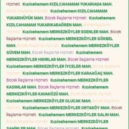
Hizmeti
Kızılcahamam KIZILCAHAMAM YUKARIADA MAH.
Böcek İlaçlama Hizmeti
Kızılcahamam KIZILCAHAMAM
YUKARIHÜYÜK MAH.
Böcek İlaçlama Hizmeti
Kızılcahamam
KIZILCAHAMAM YUKARIKARAÖREN MAH.
Böcek İlaçlama
Hizmeti
Kızılcahamam MERKEZKÖYLER ESENLER MAH.
Böcek
İlaçlama Hizmeti
Kızılcahamam MERKEZKÖYLER GÖKBEL
MAH.
Böcek İlaçlama Hizmeti
Kızılcahamam MERKEZKÖYLER
GÜVEM MAH.
Böcek İlaçlama Hizmeti
Kızılcahamam
MERKEZKÖYLER HIDIRLAR MAH.
Böcek İlaçlama Hizmeti
Kızılcahamam MERKEZKÖYLER İYCELER MAH.
Böcek İlaçlama
Hizmeti
Kızılcahamam MERKEZKÖYLER KARAAĞAÇ MAH.
Böcek İlaçlama Hizmeti
Kızılcahamam MERKEZKÖYLER
KASIMLAR MAH.
Böcek İlaçlama Hizmeti
Kızılcahamam
MERKEZKÖYLER KAVAKÖZÜ MAH.
Böcek İlaçlama Hizmeti
Kızılcahamam MERKEZKÖYLER OLUCAK MAH.
Böcek İlaçlama
Hizmeti
Kızılcahamam MERKEZKÖYLER ORTAKÖY MAH.
Böcek
İlaçlama Hizmeti
Kızılcahamam MERKEZKÖYLER SALIN MAH.
Böcek İlaçlama Hizmeti
Kızılcahamam MERKEZKÖYLER
ŞAHİNLER MAH.
Böcek İlaçlama Hizmeti
Kızılcahamam