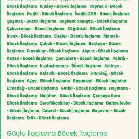
Böcek İlaçlama
Kızılay - Böcek İlaçlama
Yapracık - Böcek
İlaçlama
İvedik - Böcek İlaçlama
İvedik OSB - Böcek İlaçlama
Şaşmaz - Böcek İlaçlama
Başkent Sanayisi - Böcek İlaçlama
Çukurambar - Böcek İlaçlama
Söğütözü - Böcek İlaçlama
İncek - Böcek İlaçlama
Siteler - Böcek İlaçlama
Mamak -
Böcek İlaçlama
Çubuk - Böcek İlaçlama
Beştepe - Böcek
İlaçlama
Pursaklar - Böcek İlaçlama
Akyurt - Böcek İlaçlama
Kazan - Böcek İlaçlama
Çamlıdere - Böcek İlaçlama
Polatlı -
Böcek İlaçlama
Kızılcahamam - Böcek İlaçlama
Sıhhiye -
Böcek İlaçlama
Kalecik - Böcek İlaçlama
Altındağ - Böcek
İlaçlama
Ayaş - Böcek İlaçlama
Baypazarı - Böcek İlaçlama
Elmadağ - Böcek İlaçlama
Güdül - Böcek İlaçlama
Haymana -
Böcek İlaçlama
Nallıhan - Böcek İlaçlama
Çankaya Koru -
Böcek İlaçlama
Şereflikoçhisar - Böcek İlaçlama
Bahçelievler
- Böcek İlaçlama
Cebeci - Böcek İlaçlama
Beşevler - Böcek
İlaçlama
Etlik - Böcek İlaçlama
Güçlü İlaçlama Böcek İlaçlama