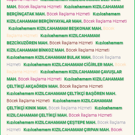
MAH.
Böcek İlaçlama Hizmeti
Kızılcahamam KIZILCAHAMAM
BERÇİNÇATAK MAH.
Böcek İlaçlama Hizmeti
Kızılcahamam
KIZILCAHAMAM BERÇİNYAYALAR MAH.
Böcek İlaçlama Hizmeti
Kızılcahamam KIZILCAHAMAM BEŞKONAK MAH.
Böcek
İlaçlama Hizmeti
Kızılcahamam KIZILCAHAMAM
BEZCİKUZÖREN MAH.
Böcek İlaçlama Hizmeti
Kızılcahamam
KIZILCAHAMAM BİNKOZ MAH.
Böcek İlaçlama Hizmeti
Kızılcahamam KIZILCAHAMAM BULAK MAH.
Böcek İlaçlama
Hizmeti
Kızılcahamam KIZILCAHAMAM CİĞİRLER MAH.
Böcek
İlaçlama Hizmeti
Kızılcahamam KIZILCAHAMAM ÇAVUŞLAR
MAH.
Böcek İlaçlama Hizmeti
Kızılcahamam KIZILCAHAMAM
ÇELTİKÇİ AKÇAÖREN MAH.
Böcek İlaçlama Hizmeti
Kızılcahamam KIZILCAHAMAM ÇELTİKÇİ BAŞÖREN MAH.
Böcek İlaçlama Hizmeti
Kızılcahamam KIZILCAHAMAM
ÇELTİKÇİ KINIK MAH.
Böcek İlaçlama Hizmeti
Kızılcahamam
KIZILCAHAMAM ÇELTİKÇİ MAH.
Böcek İlaçlama Hizmeti
Kızılcahamam KIZILCAHAMAM ÇEŞTEPE MAH.
Böcek İlaçlama
Hizmeti
Kızılcahamam KIZILCAHAMAM ÇIRPAN MAH.
Böcek