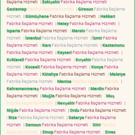
İlaçlama Hizmeti
|
Eskişehir
Fabrika İlaçlama Hizmeti
|
Gaziantep
Fabrika İlaçlama Hizmeti
|
Giresun
Fabrika İlaçlama
Hizmeti
|
Gümüşhane
Fabrika İlaçlama Hizmeti
|
Hakkari
Fabrika İlaçlama Hizmeti
|
Hatay
Fabrika İlaçlama Hizmeti
|
Isparta
Fabrika İlaçlama Hizmeti
|
Mersin
Fabrika İlaçlama
Hizmeti
|
İstanbul
Fabrika İlaçlama Hizmeti
|
İzmir
Fabrika
İlaçlama Hizmeti
|
Kars
Fabrika İlaçlama Hizmeti
|
Kastamonu
Fabrika İlaçlama Hizmeti
|
Kayseri
Fabrika İlaçlama Hizmeti
|
Kırklareli
Fabrika İlaçlama Hizmeti
|
Kırşehir
Fabrika İlaçlama
Hizmeti
|
Kocaeli
Fabrika İlaçlama Hizmeti
|
Konya
Fabrika
İlaçlama Hizmeti
|
Kütahya
Fabrika İlaçlama Hizmeti
|
Malatya
Fabrika İlaçlama Hizmeti
|
Manisa
Fabrika İlaçlama Hizmeti
|
Kahramanmaraş
Fabrika İlaçlama Hizmeti
|
Mardin
Fabrika
İlaçlama Hizmeti
|
Muğla
Fabrika İlaçlama Hizmeti
|
Muş
Fabrika İlaçlama Hizmeti
|
Nevşehir
Fabrika İlaçlama Hizmeti
|
Niğde
Fabrika İlaçlama Hizmeti
|
Ordu
Fabrika İlaçlama Hizmeti
|
Rize
Fabrika İlaçlama Hizmeti
|
Sakarya
Fabrika İlaçlama
Hizmeti
|
Samsun
Fabrika İlaçlama Hizmeti
|
Siirt
Fabrika
İlaçlama Hizmeti
|
Sinop
Fabrika İlaçlama Hizmeti
|
Sivas