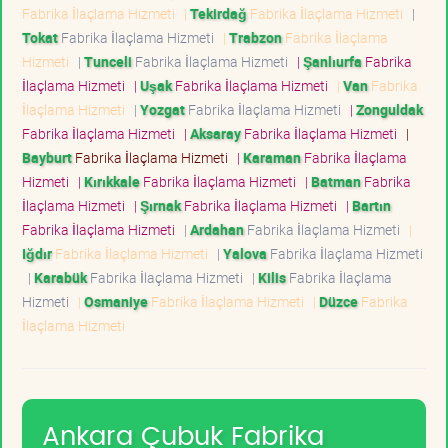
Fabrika İlaçlama Hizmeti
|
Tekirdağ
Fabrika İlaçlama Hizmeti
|
Tokat
Fabrika İlaçlama Hizmeti
|
Trabzon
Fabrika İlaçlama
Hizmeti
|
Tunceli
Fabrika İlaçlama Hizmeti
|
Şanlıurfa
Fabrika
İlaçlama Hizmeti
|
Uşak
Fabrika İlaçlama Hizmeti
|
Van
Fabrika
İlaçlama Hizmeti
|
Yozgat
Fabrika İlaçlama Hizmeti
|
Zonguldak
Fabrika İlaçlama Hizmeti
|
Aksaray
Fabrika İlaçlama Hizmeti
|
Bayburt
Fabrika İlaçlama Hizmeti
|
Karaman
Fabrika İlaçlama
Hizmeti
|
Kırıkkale
Fabrika İlaçlama Hizmeti
|
Batman
Fabrika
İlaçlama Hizmeti
|
Şırnak
Fabrika İlaçlama Hizmeti
|
Bartın
Fabrika İlaçlama Hizmeti
|
Ardahan
Fabrika İlaçlama Hizmeti
|
Iğdır
Fabrika İlaçlama Hizmeti
|
Yalova
Fabrika İlaçlama Hizmeti
|
Karabük
Fabrika İlaçlama Hizmeti
|
Kilis
Fabrika İlaçlama
Hizmeti
|
Osmaniye
Fabrika İlaçlama Hizmeti
|
Düzce
Fabrika
İlaçlama Hizmeti
Ankara Çubuk Fabrika