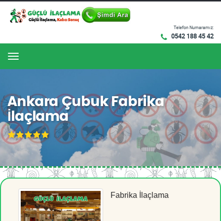
Telefon Numaramız:
0542 188 45 42
Menu
Ankara Çubuk Fabrika
İlaçlama
Fabrika İlaçlama