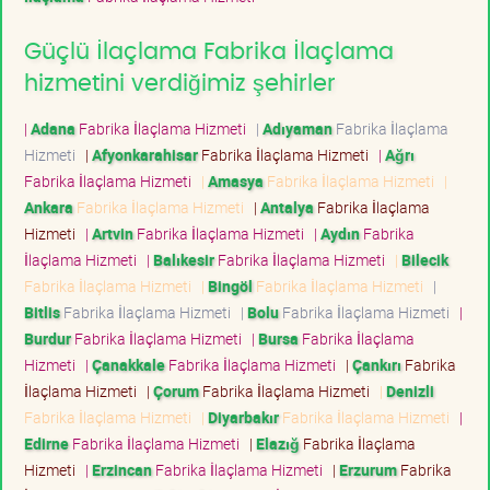
Güçlü İlaçlama Fabrika İlaçlama
hizmetini verdiğimiz şehirler
|
Adana
Fabrika İlaçlama Hizmeti
|
Adıyaman
Fabrika İlaçlama
Hizmeti
|
Afyonkarahisar
Fabrika İlaçlama Hizmeti
|
Ağrı
Fabrika İlaçlama Hizmeti
|
Amasya
Fabrika İlaçlama Hizmeti
|
Ankara
Fabrika İlaçlama Hizmeti
|
Antalya
Fabrika İlaçlama
Hizmeti
|
Artvin
Fabrika İlaçlama Hizmeti
|
Aydın
Fabrika
İlaçlama Hizmeti
|
Balıkesir
Fabrika İlaçlama Hizmeti
|
Bilecik
Fabrika İlaçlama Hizmeti
|
Bingöl
Fabrika İlaçlama Hizmeti
|
Bitlis
Fabrika İlaçlama Hizmeti
|
Bolu
Fabrika İlaçlama Hizmeti
|
Burdur
Fabrika İlaçlama Hizmeti
|
Bursa
Fabrika İlaçlama
Hizmeti
|
Çanakkale
Fabrika İlaçlama Hizmeti
|
Çankırı
Fabrika
İlaçlama Hizmeti
|
Çorum
Fabrika İlaçlama Hizmeti
|
Denizli
Fabrika İlaçlama Hizmeti
|
Diyarbakır
Fabrika İlaçlama Hizmeti
|
Edirne
Fabrika İlaçlama Hizmeti
|
Elazığ
Fabrika İlaçlama
Hizmeti
|
Erzincan
Fabrika İlaçlama Hizmeti
|
Erzurum
Fabrika