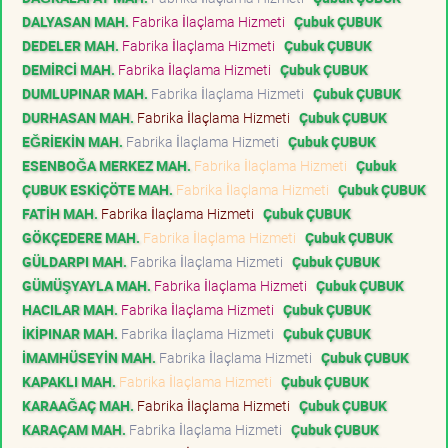
DALYASAN MAH.
Fabrika İlaçlama Hizmeti
Çubuk ÇUBUK
DEDELER MAH.
Fabrika İlaçlama Hizmeti
Çubuk ÇUBUK
DEMİRCİ MAH.
Fabrika İlaçlama Hizmeti
Çubuk ÇUBUK
DUMLUPINAR MAH.
Fabrika İlaçlama Hizmeti
Çubuk ÇUBUK
DURHASAN MAH.
Fabrika İlaçlama Hizmeti
Çubuk ÇUBUK
EĞRİEKİN MAH.
Fabrika İlaçlama Hizmeti
Çubuk ÇUBUK
ESENBOĞA MERKEZ MAH.
Fabrika İlaçlama Hizmeti
Çubuk
ÇUBUK ESKİÇÖTE MAH.
Fabrika İlaçlama Hizmeti
Çubuk ÇUBUK
FATİH MAH.
Fabrika İlaçlama Hizmeti
Çubuk ÇUBUK
GÖKÇEDERE MAH.
Fabrika İlaçlama Hizmeti
Çubuk ÇUBUK
GÜLDARPI MAH.
Fabrika İlaçlama Hizmeti
Çubuk ÇUBUK
GÜMÜŞYAYLA MAH.
Fabrika İlaçlama Hizmeti
Çubuk ÇUBUK
HACILAR MAH.
Fabrika İlaçlama Hizmeti
Çubuk ÇUBUK
İKİPINAR MAH.
Fabrika İlaçlama Hizmeti
Çubuk ÇUBUK
İMAMHÜSEYİN MAH.
Fabrika İlaçlama Hizmeti
Çubuk ÇUBUK
KAPAKLI MAH.
Fabrika İlaçlama Hizmeti
Çubuk ÇUBUK
KARAAĞAÇ MAH.
Fabrika İlaçlama Hizmeti
Çubuk ÇUBUK
KARAÇAM MAH.
Fabrika İlaçlama Hizmeti
Çubuk ÇUBUK