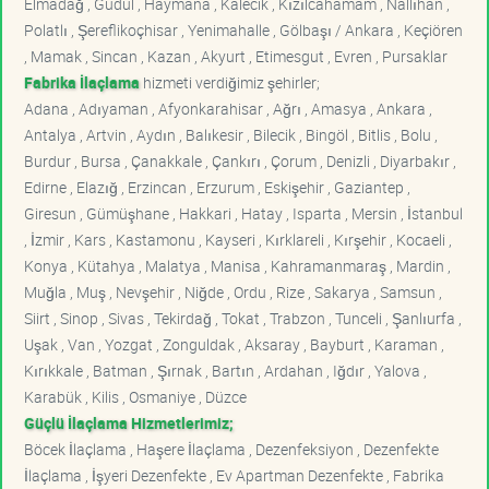
Elmadağ , Güdül , Haymana , Kalecik , Kızılcahamam , Nallıhan ,
Polatlı , Şereflikoçhisar , Yenimahalle , Gölbaşı / Ankara , Keçiören
, Mamak , Sincan , Kazan , Akyurt , Etimesgut , Evren , Pursaklar
Fabrika İlaçlama
hizmeti verdiğimiz şehirler;
Adana , Adıyaman , Afyonkarahisar , Ağrı , Amasya , Ankara ,
Antalya , Artvin , Aydın , Balıkesir , Bilecik , Bingöl , Bitlis , Bolu ,
Burdur , Bursa , Çanakkale , Çankırı , Çorum , Denizli , Diyarbakır ,
Edirne , Elazığ , Erzincan , Erzurum , Eskişehir , Gaziantep ,
Giresun , Gümüşhane , Hakkari , Hatay , Isparta , Mersin , İstanbul
, İzmir , Kars , Kastamonu , Kayseri , Kırklareli , Kırşehir , Kocaeli ,
Konya , Kütahya , Malatya , Manisa , Kahramanmaraş , Mardin ,
Muğla , Muş , Nevşehir , Niğde , Ordu , Rize , Sakarya , Samsun ,
Siirt , Sinop , Sivas , Tekirdağ , Tokat , Trabzon , Tunceli , Şanlıurfa ,
Uşak , Van , Yozgat , Zonguldak , Aksaray , Bayburt , Karaman ,
Kırıkkale , Batman , Şırnak , Bartın , Ardahan , Iğdır , Yalova ,
Karabük , Kilis , Osmaniye , Düzce
Güçlü İlaçlama Hizmetlerimiz;
Böcek İlaçlama , Haşere İlaçlama , Dezenfeksiyon , Dezenfekte
İlaçlama , İşyeri Dezenfekte , Ev Apartman Dezenfekte , Fabrika