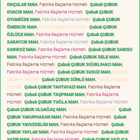
OKÇULAR MAH.
Fabrika İlaçlama Hizmeti
Çubuk ÇUBUK
OVACIK MAH.
Fabrika İlaçlama Hizmeti
Çubuk ÇUBUK
OYUMİĞDE MAH.
Fabrika İlaçlama Hizmeti
Çubuk ÇUBUK
ÖMERCİK MAH.
Fabrika İlaçlama Hizmeti
Çubuk ÇUBUK
ÖZLÜCE MAH.
Fabrika İlaçlama Hizmeti
Çubuk ÇUBUK
SARAYCIK MAH.
Fabrika İlaçlama Hizmeti
Çubuk ÇUBUK
SARIKOZ MAH.
Fabrika İlaçlama Hizmeti
Çubuk ÇUBUK SARISU
MAH.
Fabrika İlaçlama Hizmeti
Çubuk ÇUBUK SELE MAH.
Fabrika İlaçlama Hizmeti
Çubuk ÇUBUK SIĞIRLIHACI MAH.
Fabrika İlaçlama Hizmeti
Çubuk ÇUBUK SUSUZ MAH.
Fabrika
İlaçlama Hizmeti
Çubuk ÇUBUK SÜNLÜ MAH.
Fabrika İlaçlama
Hizmeti
Çubuk ÇUBUK TAHTAYAZI MAH.
Fabrika İlaçlama
Hizmeti
Çubuk ÇUBUK TAŞPINAR MAH.
Fabrika İlaçlama
Hizmeti
Çubuk ÇUBUK TUĞLA MAH.
Fabrika İlaçlama Hizmeti
Çubuk ÇUBUK ULUAĞAÇ MAH.
Fabrika İlaçlama Hizmeti
Çubuk
ÇUBUK YAKUPHASAN MAH.
Fabrika İlaçlama Hizmeti
Çubuk
ÇUBUK YAVUZSELİM MAH.
Fabrika İlaçlama Hizmeti
Çubuk
ÇUBUK YAYLAK MAH.
Fabrika İlaçlama Hizmeti
Çubuk ÇUBUK
YAZIR MAH.
Fabrika İlaçlama Hizmeti
Çubuk ÇUBUK YAZLICA