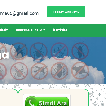
İLETİŞİM ADRESİMİZ
lama06@gmail.com
RİMİZ
REFERANSLARIMIZ
İLETİŞİM
ma