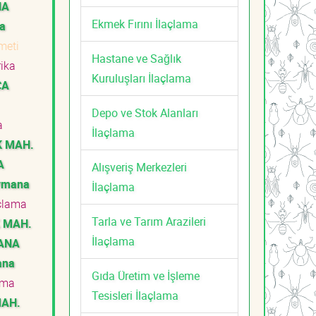
NA
Ekmek Fırını İlaçlama
a
zmeti
Hastane ve Sağlık
ika
Kuruluşları İlaçlama
CA
Depo ve Stok Alanları
a
İlaçlama
 MAH.
A
Alışveriş Merkezleri
ymana
İlaçlama
çlama
Tarla ve Tarım Arazileri
 MAH.
İlaçlama
ANA
ana
Gıda Üretim ve İşleme
ama
Tesisleri İlaçlama
MAH.