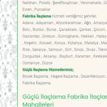
Nallıhan , Polatlı , Şereflikoçhisar , Yenimahalle ,
Evren , Pursaklar
Fabrika İlaçlama
hizmeti verdiğimiz şehirler;
Adana , Adıyaman , Afyonkarahisar , Ağrı , Amasya , An
Bolu , Burdur , Bursa , Çanakkale , Çankırı , Çorum , D
Gaziantep , Giresun , Gümüşhane , Hakkari , Hatay , I
, Kırşehir , Kocaeli , Konya , Kütahya , Malatya , 
Rize , Sakarya , Samsun , Siirt , Sinop , Sivas , Teki
Zonguldak , Aksaray , Bayburt , Karaman , Kırıkkale ,
Osmaniye , Düzce
Güçlü İlaçlama Hizmetlerimiz;
Böcek İlaçlama , Haşere İlaçlama , Dezenfeksiyon ,
Fabrika İlaçlama
Güçlü İlaçlama Fabrika İlaçl
Mahalleleri