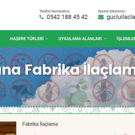
Telefon Numaramız:
Eposta Adresimiz :
0542 188 45 42
gucluilac
HAŞERE TÜRLERİ
UYGULAMA ALANLARI
İŞLEMLE
a Fabrika İlaçla
Fabrika İlaçlama