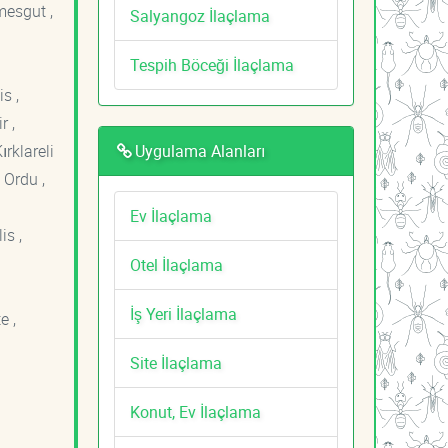
mesgut ,
Salyangoz İlaçlama
Tespih Böceği İlaçlama
s ,
r ,
Uygulama Alanları
ırklareli
 Ordu ,
Ev İlaçlama
is ,
Otel İlaçlama
İş Yeri İlaçlama
e ,
Site İlaçlama
Konut, Ev İlaçlama