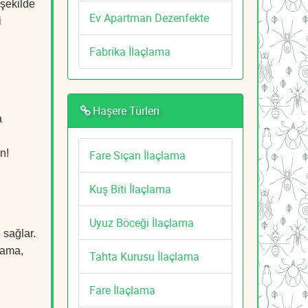
 şekilde
Ev Apartman Dezenfekte
i
Fabrika İlaçlama
Haşere Türleri
a
n!
Fare Sıçan İlaçlama
Kuş Biti İlaçlama
Uyuz Böceği İlaçlama
 sağlar.
çlama,
Tahta Kurusu İlaçlama
Fare İlaçlama