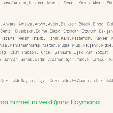
 Gölbaşı / Ankara , Keçiören , Mamak , Sincan , Kazan , Akyurt , Eti
kara , Antalya , Artvin , Aydın , Balıkesir , Bilecik , Bingöl , Bitli
enizli , Diyarbakır , Edirne , Elazığ , Erzincan , Erzurum , Eskişehi
sparta , Mersin , İstanbul , İzmir , Kars , Kastamonu , Kayseri , K
Manisa , Kahramanmaraş , Mardin , Muğla , Muş , Nevşehir , Niğde ,
rdağ , Tokat , Trabzon , Tunceli , Şanlıurfa , Uşak , Van , Yozgat ,
 Batman , Şırnak , Bartın , Ardahan , Iğdır , Yalova , Karabük , Kil
 Dezenfekte İlaçlama , İşyeri Dezenfekte , Ev Apartman Dezenfekt
ama hizmetini verdiğimiz Haymana