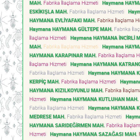
MAH.
Fabrika İlaçlama Hizmeti
Haymana HAYM
ESKİKIŞLA MAH.
Fabrika İlaçlama Hizmeti
Haym
HAYMANA EVLİYAFAKI MAH.
Fabrika İlaçlama H
Haymana HAYMANA GÜLTEPE MAH.
Fabrika İla
İlaçlama Hizmeti
Haymana HAYMANA İNCİRLİ 
MAH.
Fabrika İlaçlama Hizmeti
Haymana HAYM
HAYMANA KARAPINAR MAH.
Fabrika İlaçlama 
İlaçlama Hizmeti
Haymana HAYMANA KATRANC
Fabrika İlaçlama Hizmeti
Haymana HAYMANA K
KERPİÇ MAH.
Fabrika İlaçlama Hizmeti
Hayman
HAYMANA KIZILKOYUNLU MAH.
Fabrika İlaçla
Hizmeti
Haymana HAYMANA KUTLUHAN MAH.
Fabrika İlaçlama Hizmeti
Haymana HAYMANA K
MEDRESE MAH.
Fabrika İlaçlama Hizmeti
Haym
HAYMANA SARIDEĞİRMEN MAH.
Fabrika İlaçla
Hizmeti
Haymana HAYMANA SAZAĞASI MAH.
F