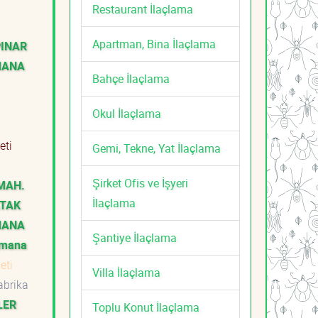
Restaurant İlaçlama
Apartman, Bina İlaçlama
PINAR
MANA
Bahçe İlaçlama
Okul İlaçlama
meti
Gemi, Tekne, Yat İlaçlama
Şirket Ofis ve İşyeri
MAH.
İlaçlama
TAK
MANA
Şantiye İlaçlama
mana
meti
Villa İlaçlama
brika
LER
Toplu Konut İlaçlama