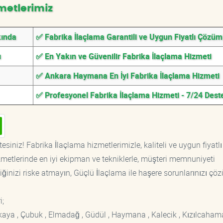
metlerimiz
kında
✅ Fabrika İlaçlama Garantili ve Uygun Fiyatlı Çözüm
ı
✅ En Yakın ve Güvenilir Fabrika İlaçlama Hizmeti
✅ Ankara Haymana En İyi Fabrika İlaçlama Hizmeti
✅ Profesyonel Fabrika İlaçlama Hizmeti - 7/24 Dest
esiniz! Fabrika İlaçlama hizmetlerimizle, kaliteli ve uygun fiyatlı
etlerinde en iyi ekipman ve tekniklerle, müşteri memnuniyeti
iğinizi riske atmayın, Güçlü İlaçlama ile haşere sorunlarınızı çöz
i;
ankaya , Çubuk , Elmadağ , Güdül , Haymana , Kalecik , Kızılcaham