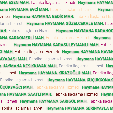
ANA ESEN MAH.
Fabrika İlaçlama Hizmeti
Haymana HAYMA
ana HAYMANA EVCİ MAH.
Fabrika İlaçlama Hizmeti
Hayman
izmeti
Haymana HAYMANA GEDİK MAH.
Fabrika İlaçlama Hi
çlama Hizmeti
Haymana HAYMANA GÜZELCEKALE MAH.
Fabr
MAH.
Fabrika İlaçlama Hizmeti
Haymana HAYMANA KARAHO
ANA KARAÖMERLİ MAH.
Fabrika İlaçlama Hizmeti
Haymana
Hizmeti
Haymana HAYMANA KARASÜLEYMANLI MAH.
Fabrik
I MAH.
Fabrika İlaçlama Hizmeti
Haymana HAYMANA KAVAK
AYABAŞI MAH.
Fabrika İlaçlama Hizmeti
Haymana HAYMAN
a HAYMANA KESİKKAVAK MAH.
Fabrika İlaçlama Hizmeti
Ha
ma Hizmeti
Haymana HAYMANA KİRAZOĞLU MAH.
Fabrika İla
Fabrika İlaçlama Hizmeti
Haymana HAYMANA KÜÇÜKKONAK
ÜÇÜKYAĞCI MAH.
Fabrika İlaçlama Hizmeti
Haymana HAYM
ana HAYMANA SAATLİ MAH.
Fabrika İlaçlama Hizmeti
Haym
ma Hizmeti
Haymana HAYMANA SARIGÖL MAH.
Fabrika İlaçl
abrika İlaçlama Hizmeti
Haymana HAYMANA SERİNYAYLA 