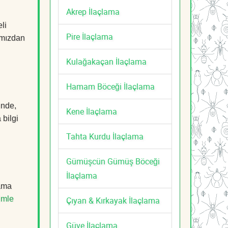
Akrep İlaçlama
li
Pire İlaçlama
mızdan
Kulağakaçan İlaçlama
Hamam Böceği İlaçlama
ünde,
Kene İlaçlama
 bilgi
Tahta Kurdu İlaçlama
Gümüşcün Gümüş Böceği
İlaçlama
lama
imle
Çıyan & Kırkayak İlaçlama
Güve İlaçlama