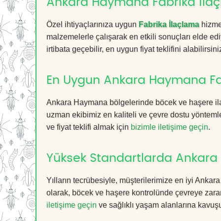
Ankara Haymana Fabrika İlaçl
Özel ihtiyaçlarınıza uygun
Fabrika İlaçlama
hizmet
malzemelerle çalışarak en etkili sonuçları elde edi
irtibata geçebilir, en uygun fiyat teklifini alabilirsini
En Uygun Ankara Haymana Fab
Ankara Haymana bölgelerinde böcek ve haşere ila
uzman ekibimiz en kaliteli ve çevre dostu yöntemle
ve fiyat teklifi almak için
bizimle iletişime geçin
.
Yüksek Standartlarda Ankara
Yılların tecrübesiyle, müşterilerimize en iyi Ank
olarak, böcek ve haşere kontrolünde çevreye zarar
iletişime geçin
ve sağlıklı yaşam alanlarına kavuş