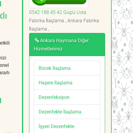
a
0542 188 45 42 Güçlü Usta
lı
Fabrika İlaçlama , Ankara Fabrika
İlaçlama ,
Ankara Haymana Diğer
tkili
Hizmetlerimiz
izi
yonel
Böcek İlaçlama
rarlı
Haşere İlaçlama
Dezenfeksiyon
a
Dezenfekte İlaçlama
İşyeri Dezenfekte