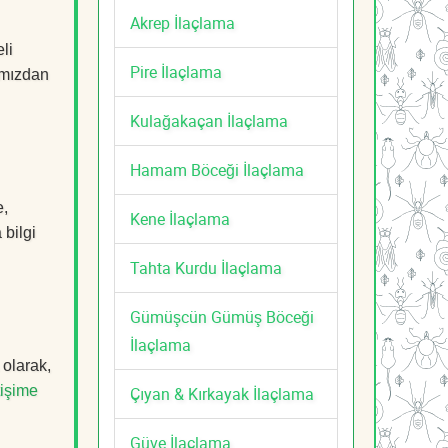
Akrep İlaçlama
li
Pire İlaçlama
mızdan
Kulağakaçan İlaçlama
Hamam Böceği İlaçlama
e,
Kene İlaçlama
 bilgi
Tahta Kurdu İlaçlama
Gümüşcün Gümüş Böceği
İlaçlama
 olarak,
tişime
Çıyan & Kırkayak İlaçlama
Güve İlaçlama