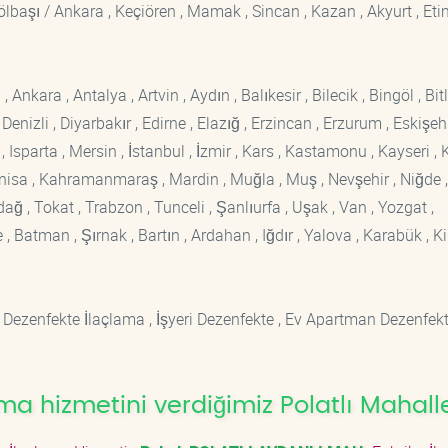
 Gölbaşı / Ankara , Keçiören , Mamak , Sincan , Kazan , Akyurt , Eti
kara , Antalya , Artvin , Aydın , Balıkesir , Bilecik , Bingöl , Bitli
enizli , Diyarbakır , Edirne , Elazığ , Erzincan , Erzurum , Eskişehi
sparta , Mersin , İstanbul , İzmir , Kars , Kastamonu , Kayseri , K
Manisa , Kahramanmaraş , Mardin , Muğla , Muş , Nevşehir , Niğde ,
rdağ , Tokat , Trabzon , Tunceli , Şanlıurfa , Uşak , Van , Yozgat ,
 Batman , Şırnak , Bartın , Ardahan , Iğdır , Yalova , Karabük , Kil
 Dezenfekte İlaçlama , İşyeri Dezenfekte , Ev Apartman Dezenfekt
a hizmetini verdiğimiz Polatlı Mahalle