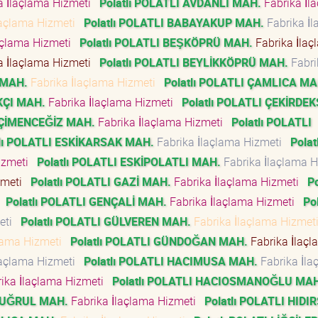
a İlaçlama Hizmeti
Polatlı POLATLI AVDANLI MAH.
Fabrika İl
laçlama Hizmeti
Polatlı POLATLI BABAYAKUP MAH.
Fabrika İ
açlama Hizmeti
Polatlı POLATLI BEŞKÖPRÜ MAH.
Fabrika İlaç
a İlaçlama Hizmeti
Polatlı POLATLI BEYLİKKÖPRÜ MAH.
Fabri
 MAH.
Fabrika İlaçlama Hizmeti
Polatlı POLATLI ÇAMLICA MA
KÇI MAH.
Fabrika İlaçlama Hizmeti
Polatlı POLATLI ÇEKİRDEK
I ÇİMENCEĞİZ MAH.
Fabrika İlaçlama Hizmeti
Polatlı POLATLI
tlı POLATLI ESKİKARSAK MAH.
Fabrika İlaçlama Hizmeti
Polatl
Hizmeti
Polatlı POLATLI ESKİPOLATLI MAH.
Fabrika İlaçlama 
zmeti
Polatlı POLATLI GAZİ MAH.
Fabrika İlaçlama Hizmeti
Po
i
Polatlı POLATLI GENÇALİ MAH.
Fabrika İlaçlama Hizmeti
Pol
meti
Polatlı POLATLI GÜLVEREN MAH.
Fabrika İlaçlama Hizme
çlama Hizmeti
Polatlı POLATLI GÜNDOĞAN MAH.
Fabrika İlaç
laçlama Hizmeti
Polatlı POLATLI HACIMUSA MAH.
Fabrika İla
ika İlaçlama Hizmeti
Polatlı POLATLI HACIOSMANOĞLU MA
ITUĞRUL MAH.
Fabrika İlaçlama Hizmeti
Polatlı POLATLI HIDI