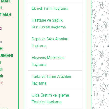
R MAH.
H.
Ekmek Fırını İlaçlama
T MAH.
Hastane ve Sağlık
Kuruluşları İlaçlama
eti
a
Depo ve Stok Alanları
ka
İlaçlama
H.
HARMANI
Alışveriş Merkezleri
I
İlaçlama
lı
lı
Tarla ve Tarım Arazileri
eti
İlaçlama
Gıda Üretim ve İşleme
a
Tesisleri İlaçlama
.