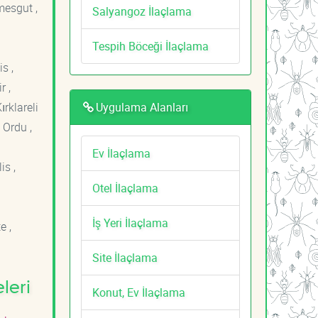
mesgut ,
Salyangoz İlaçlama
Tespih Böceği İlaçlama
s ,
r ,
Uygulama Alanları
ırklareli
 Ordu ,
Ev İlaçlama
is ,
Otel İlaçlama
İş Yeri İlaçlama
e ,
Site İlaçlama
leri
Konut, Ev İlaçlama