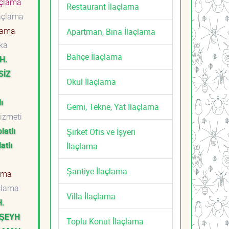
açlama
Restaurant İlaçlama
laçlama
lama
Apartman, Bina İlaçlama
ka
Bahçe İlaçlama
H.
SİZ
Okul İlaçlama
ı
Gemi, Tekne, Yat İlaçlama
Hizmeti
latlı
Şirket Ofis ve İşyeri
atlı
İlaçlama
ti
Şantiye İlaçlama
lama
çlama
Villa İlaçlama
H.
RŞEYH
Toplu Konut İlaçlama