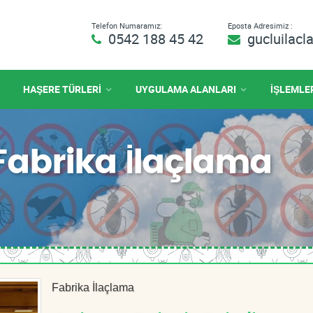
Telefon Numaramız:
Eposta Adresimiz :
0542 188 45 42
gucluilac
HAŞERE TÜRLERİ
UYGULAMA ALANLARI
İŞLEMLE
 Fabrika İlaçlama
Fabrika İlaçlama