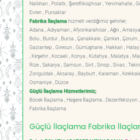
Nallıhan , Polatlı , Şereflikoçhisar , Yenimahalle ,
Evren , Pursaklar
Fabrika İlaçlama
hizmeti verdiğimiz şehirler;
Adana , Adıyaman , Afyonkarahisar , Ağrı , Amasya , An
Bolu , Burdur , Bursa , Çanakkale , Çankırı , Çorum , D
Gaziantep , Giresun , Gümüşhane , Hakkari , Hatay , I
, Kırşehir , Kocaeli , Konya , Kütahya , Malatya , 
Rize , Sakarya , Samsun , Siirt , Sinop , Sivas , Teki
Zonguldak , Aksaray , Bayburt , Karaman , Kırıkkale ,
Osmaniye , Düzce
Güçlü İlaçlama Hizmetlerimiz;
Böcek İlaçlama , Haşere İlaçlama , Dezenfeksiyon ,
Fabrika İlaçlama
Güçlü İlaçlama Fabrika İlaçlam