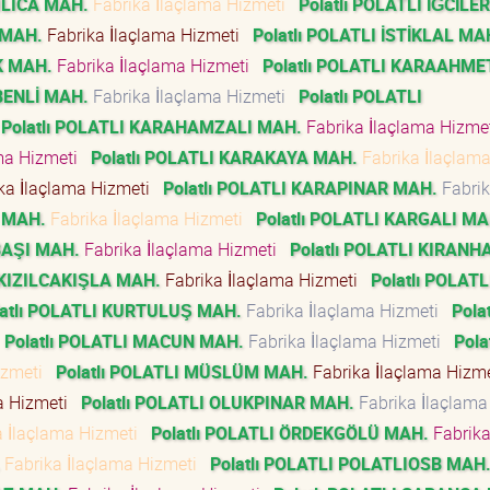
 ILICA MAH.
Fabrika İlaçlama Hizmeti
Polatlı POLATLI İĞCİLE
 MAH.
Fabrika İlaçlama Hizmeti
Polatlı POLATLI İSTİKLAL MA
K MAH.
Fabrika İlaçlama Hizmeti
Polatlı POLATLI KARAAHME
BENLİ MAH.
Fabrika İlaçlama Hizmeti
Polatlı POLATLI
Polatlı POLATLI KARAHAMZALI MAH.
Fabrika İlaçlama Hizm
ama Hizmeti
Polatlı POLATLI KARAKAYA MAH.
Fabrika İlaçlam
ka İlaçlama Hizmeti
Polatlı POLATLI KARAPINAR MAH.
Fabri
 MAH.
Fabrika İlaçlama Hizmeti
Polatlı POLATLI KARGALI MA
BAŞI MAH.
Fabrika İlaçlama Hizmeti
Polatlı POLATLI KIRAN
I KIZILCAKIŞLA MAH.
Fabrika İlaçlama Hizmeti
Polatlı POLATL
latlı POLATLI KURTULUŞ MAH.
Fabrika İlaçlama Hizmeti
Polat
Polatlı POLATLI MACUN MAH.
Fabrika İlaçlama Hizmeti
Polat
izmeti
Polatlı POLATLI MÜSLÜM MAH.
Fabrika İlaçlama Hizm
a Hizmeti
Polatlı POLATLI OLUKPINAR MAH.
Fabrika İlaçlama
a İlaçlama Hizmeti
Polatlı POLATLI ÖRDEKGÖLÜ MAH.
Fabrik
Fabrika İlaçlama Hizmeti
Polatlı POLATLI POLATLIOSB MAH