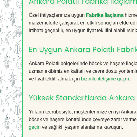
Ankara Polatlı Fabrika İlaçlam
Özel ihtiyaçlarınıza uygun
Fabrika İlaçlama
hizmet
malzemelerle çalışarak en etkili sonuçları elde edi
irtibata geçebilir, en uygun fiyat teklifini alabilirsini
En Uygun Ankara Polatlı Fabri
Ankara Polatlı bölgelerinde böcek ve haşere ilaçl
uzman ekibimiz en kaliteli ve çevre dostu yöntemle
ve fiyat teklifi almak için
bizimle iletişime geçin
.
Yüksek Standartlarda Ankara P
Yılların tecrübesiyle, müşterilerimize en iyi Ankar
böcek ve haşere kontrolünde çevreye zarar vermeye
geçin
ve sağlıklı yaşam alanlarına kavuşun.