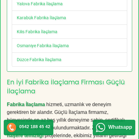
Yalova Fabrika İlaçlama
Karabük Fabrika İlaçlama
Kilis Fabrika İlaçlama
Osmaniye Fabrika İlaçlama
Düzce Fabrika İlaçlama
En İyi Fabrika İlaçlama Firması Güçlü
İlaçlama
Fabrika İlaçlama
hizmeti, uzmanlık ve deneyim
gerektiren bir alandır. Güçlü İlaçlama firmamız,
bünyesinde en az beş yıllık deneyime sahip, sertifikalı
0542 188 45 42
Whatsapp
profesyonel bir ekip bulundurmaktadır. Zorlu
böcek ve
haşere temizliği
projelerinde, ekibimiz yılların getirdiği