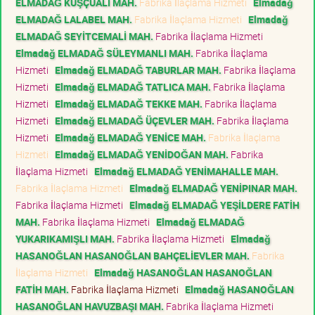
ELMADAĞ KUŞÇUALİ MAH.
Fabrika İlaçlama Hizmeti
Elmadağ
ELMADAĞ LALABEL MAH.
Fabrika İlaçlama Hizmeti
Elmadağ
ELMADAĞ SEYİTCEMALİ MAH.
Fabrika İlaçlama Hizmeti
Elmadağ ELMADAĞ SÜLEYMANLI MAH.
Fabrika İlaçlama
Hizmeti
Elmadağ ELMADAĞ TABURLAR MAH.
Fabrika İlaçlama
Hizmeti
Elmadağ ELMADAĞ TATLICA MAH.
Fabrika İlaçlama
Hizmeti
Elmadağ ELMADAĞ TEKKE MAH.
Fabrika İlaçlama
Hizmeti
Elmadağ ELMADAĞ ÜÇEVLER MAH.
Fabrika İlaçlama
Hizmeti
Elmadağ ELMADAĞ YENİCE MAH.
Fabrika İlaçlama
Hizmeti
Elmadağ ELMADAĞ YENİDOĞAN MAH.
Fabrika
İlaçlama Hizmeti
Elmadağ ELMADAĞ YENİMAHALLE MAH.
Fabrika İlaçlama Hizmeti
Elmadağ ELMADAĞ YENİPINAR MAH.
Fabrika İlaçlama Hizmeti
Elmadağ ELMADAĞ YEŞİLDERE FATİH
MAH.
Fabrika İlaçlama Hizmeti
Elmadağ ELMADAĞ
YUKARIKAMIŞLI MAH.
Fabrika İlaçlama Hizmeti
Elmadağ
HASANOĞLAN HASANOĞLAN BAHÇELİEVLER MAH.
Fabrika
İlaçlama Hizmeti
Elmadağ HASANOĞLAN HASANOĞLAN
FATİH MAH.
Fabrika İlaçlama Hizmeti
Elmadağ HASANOĞLAN
HASANOĞLAN HAVUZBAŞI MAH.
Fabrika İlaçlama Hizmeti