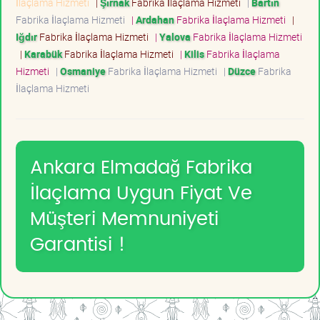
İlaçlama Hizmeti
|
Şırnak
Fabrika İlaçlama Hizmeti
|
Bartın
Fabrika İlaçlama Hizmeti
|
Ardahan
Fabrika İlaçlama Hizmeti
|
Iğdır
Fabrika İlaçlama Hizmeti
|
Yalova
Fabrika İlaçlama Hizmeti
|
Karabük
Fabrika İlaçlama Hizmeti
|
Kilis
Fabrika İlaçlama
Hizmeti
|
Osmaniye
Fabrika İlaçlama Hizmeti
|
Düzce
Fabrika
İlaçlama Hizmeti
Ankara Elmadağ Fabrika
İlaçlama Uygun Fiyat Ve
Müşteri Memnuniyeti
Garantisi !