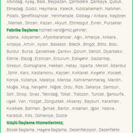
Altındağ , Ayaş , Bala , Beypazarı , Çamlıdere , Çankaya , Çubuk ,
Elmadağ , Güdül , Haymana , Kalecik , Kızılcahamam , Nallıhan ,
Polatlı , Şereflikoçhisar , Yenimahalle , Gölbaşı / Ankara , Keçiören
, Mamak , Sincan , Kazan , Akyurt , Etimesgut , Evren , Pursaklar
Fabrika İlaçlama
hizmeti verdiğimiz şehirler;
Adana , Adıyaman , Afyonkarahisar , Ağrı , Amasya , Ankara ,
Antalya , Artvin , Aydın , Balıkesir , Bilecik , Bingöl , Bitlis , Bolu ,
Burdur , Bursa , Çanakkale , Çankırı , Çorum , Denizli , Diyarbakır ,
Edirne , Elazığ , Erzincan , Erzurum , Eskişehir , Gaziantep ,
Giresun , Gümüşhane , Hakkari , Hatay , Isparta , Mersin , İstanbul
, İzmir , Kars , Kastamonu , Kayseri , Kırklareli , Kırşehir , Kocaeli ,
Konya , Kütahya , Malatya , Manisa , Kahramanmaraş , Mardin ,
Muğla , Muş , Nevşehir , Niğde , Ordu , Rize , Sakarya , Samsun ,
Siirt , Sinop , Sivas , Tekirdağ , Tokat , Trabzon , Tunceli , Şanlıurfa ,
Uşak , Van , Yozgat , Zonguldak , Aksaray , Bayburt , Karaman ,
Kırıkkale , Batman , Şırnak , Bartın , Ardahan , Iğdır , Yalova ,
Karabük , Kilis , Osmaniye , Düzce
Güçlü İlaçlama Hizmetlerimiz;
Böcek İlaçlama , Haşere İlaçlama , Dezenfeksiyon , Dezenfekte