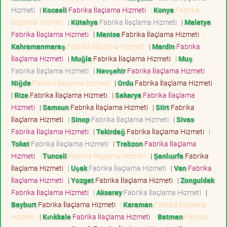
Hizmeti
|
Kocaeli
Fabrika İlaçlama Hizmeti
|
Konya
Fabrika
İlaçlama Hizmeti
|
Kütahya
Fabrika İlaçlama Hizmeti
|
Malatya
Fabrika İlaçlama Hizmeti
|
Manisa
Fabrika İlaçlama Hizmeti
|
Kahramanmaraş
Fabrika İlaçlama Hizmeti
|
Mardin
Fabrika
İlaçlama Hizmeti
|
Muğla
Fabrika İlaçlama Hizmeti
|
Muş
Fabrika İlaçlama Hizmeti
|
Nevşehir
Fabrika İlaçlama Hizmeti
|
Niğde
Fabrika İlaçlama Hizmeti
|
Ordu
Fabrika İlaçlama Hizmeti
|
Rize
Fabrika İlaçlama Hizmeti
|
Sakarya
Fabrika İlaçlama
Hizmeti
|
Samsun
Fabrika İlaçlama Hizmeti
|
Siirt
Fabrika
İlaçlama Hizmeti
|
Sinop
Fabrika İlaçlama Hizmeti
|
Sivas
Fabrika İlaçlama Hizmeti
|
Tekirdağ
Fabrika İlaçlama Hizmeti
|
Tokat
Fabrika İlaçlama Hizmeti
|
Trabzon
Fabrika İlaçlama
Hizmeti
|
Tunceli
Fabrika İlaçlama Hizmeti
|
Şanlıurfa
Fabrika
İlaçlama Hizmeti
|
Uşak
Fabrika İlaçlama Hizmeti
|
Van
Fabrika
İlaçlama Hizmeti
|
Yozgat
Fabrika İlaçlama Hizmeti
|
Zonguldak
Fabrika İlaçlama Hizmeti
|
Aksaray
Fabrika İlaçlama Hizmeti
|
Bayburt
Fabrika İlaçlama Hizmeti
|
Karaman
Fabrika İlaçlama
Hizmeti
|
Kırıkkale
Fabrika İlaçlama Hizmeti
|
Batman
Fabrika