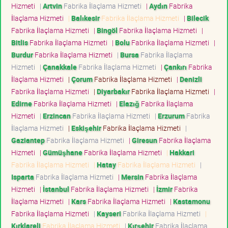
Hizmeti
|
Artvin
Fabrika İlaçlama Hizmeti
|
Aydın
Fabrika
İlaçlama Hizmeti
|
Balıkesir
Fabrika İlaçlama Hizmeti
|
Bilecik
Fabrika İlaçlama Hizmeti
|
Bingöl
Fabrika İlaçlama Hizmeti
|
Bitlis
Fabrika İlaçlama Hizmeti
|
Bolu
Fabrika İlaçlama Hizmeti
|
Burdur
Fabrika İlaçlama Hizmeti
|
Bursa
Fabrika İlaçlama
Hizmeti
|
Çanakkale
Fabrika İlaçlama Hizmeti
|
Çankırı
Fabrika
İlaçlama Hizmeti
|
Çorum
Fabrika İlaçlama Hizmeti
|
Denizli
Fabrika İlaçlama Hizmeti
|
Diyarbakır
Fabrika İlaçlama Hizmeti
|
Edirne
Fabrika İlaçlama Hizmeti
|
Elazığ
Fabrika İlaçlama
Hizmeti
|
Erzincan
Fabrika İlaçlama Hizmeti
|
Erzurum
Fabrika
İlaçlama Hizmeti
|
Eskişehir
Fabrika İlaçlama Hizmeti
|
Gaziantep
Fabrika İlaçlama Hizmeti
|
Giresun
Fabrika İlaçlama
Hizmeti
|
Gümüşhane
Fabrika İlaçlama Hizmeti
|
Hakkari
Fabrika İlaçlama Hizmeti
|
Hatay
Fabrika İlaçlama Hizmeti
|
Isparta
Fabrika İlaçlama Hizmeti
|
Mersin
Fabrika İlaçlama
Hizmeti
|
İstanbul
Fabrika İlaçlama Hizmeti
|
İzmir
Fabrika
İlaçlama Hizmeti
|
Kars
Fabrika İlaçlama Hizmeti
|
Kastamonu
Fabrika İlaçlama Hizmeti
|
Kayseri
Fabrika İlaçlama Hizmeti
|
Kırklareli
Fabrika İlaçlama Hizmeti
|
Kırşehir
Fabrika İlaçlama