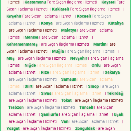
Hizmeti
|
Kastamonu
Fare Sıçan İlaçlama Hizmeti
|
Kayseri
Fare
Sıçan İlaçlama Hizmeti
|
Kırklareli
Fare Sıçan İlaçlama Hizmeti
|
Kırşehir
Fare Sıçan İlaçlama Hizmeti
|
Kocaeli
Fare Sıçan
İlaçlama Hizmeti
|
Konya
Fare Sıçan İlaçlama Hizmeti
|
Kütahya
Fare Sıçan İlaçlama Hizmeti
|
Malatya
Fare Sıçan İlaçlama
Hizmeti
|
Manisa
Fare Sıçan İlaçlama Hizmeti
|
Kahramanmaraş
Fare Sıçan İlaçlama Hizmeti
|
Mardin
Fare
Sıçan İlaçlama Hizmeti
|
Muğla
Fare Sıçan İlaçlama Hizmeti
|
Muş
Fare Sıçan İlaçlama Hizmeti
|
Nevşehir
Fare Sıçan İlaçlama
Hizmeti
|
Niğde
Fare Sıçan İlaçlama Hizmeti
|
Ordu
Fare Sıçan
İlaçlama Hizmeti
|
Rize
Fare Sıçan İlaçlama Hizmeti
|
Sakarya
Fare Sıçan İlaçlama Hizmeti
|
Samsun
Fare Sıçan İlaçlama
Hizmeti
|
Siirt
Fare Sıçan İlaçlama Hizmeti
|
Sinop
Fare Sıçan
İlaçlama Hizmeti
|
Sivas
Fare Sıçan İlaçlama Hizmeti
|
Tekirdağ
Fare Sıçan İlaçlama Hizmeti
|
Tokat
Fare Sıçan İlaçlama Hizmeti
|
Trabzon
Fare Sıçan İlaçlama Hizmeti
|
Tunceli
Fare Sıçan
İlaçlama Hizmeti
|
Şanlıurfa
Fare Sıçan İlaçlama Hizmeti
|
Uşak
Fare Sıçan İlaçlama Hizmeti
|
Van
Fare Sıçan İlaçlama Hizmeti
|
Yozgat
Fare Sıçan İlaçlama Hizmeti
|
Zonguldak
Fare Sıçan