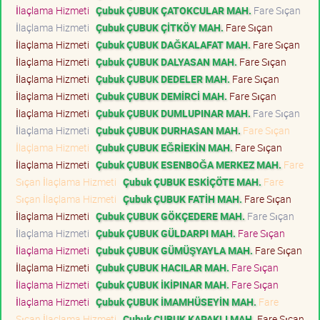
İlaçlama Hizmeti
Çubuk ÇUBUK ÇATOKCULAR MAH.
Fare Sıçan
İlaçlama Hizmeti
Çubuk ÇUBUK ÇİTKÖY MAH.
Fare Sıçan
İlaçlama Hizmeti
Çubuk ÇUBUK DAĞKALAFAT MAH.
Fare Sıçan
İlaçlama Hizmeti
Çubuk ÇUBUK DALYASAN MAH.
Fare Sıçan
İlaçlama Hizmeti
Çubuk ÇUBUK DEDELER MAH.
Fare Sıçan
İlaçlama Hizmeti
Çubuk ÇUBUK DEMİRCİ MAH.
Fare Sıçan
İlaçlama Hizmeti
Çubuk ÇUBUK DUMLUPINAR MAH.
Fare Sıçan
İlaçlama Hizmeti
Çubuk ÇUBUK DURHASAN MAH.
Fare Sıçan
İlaçlama Hizmeti
Çubuk ÇUBUK EĞRİEKİN MAH.
Fare Sıçan
İlaçlama Hizmeti
Çubuk ÇUBUK ESENBOĞA MERKEZ MAH.
Fare
Sıçan İlaçlama Hizmeti
Çubuk ÇUBUK ESKİÇÖTE MAH.
Fare
Sıçan İlaçlama Hizmeti
Çubuk ÇUBUK FATİH MAH.
Fare Sıçan
İlaçlama Hizmeti
Çubuk ÇUBUK GÖKÇEDERE MAH.
Fare Sıçan
İlaçlama Hizmeti
Çubuk ÇUBUK GÜLDARPI MAH.
Fare Sıçan
İlaçlama Hizmeti
Çubuk ÇUBUK GÜMÜŞYAYLA MAH.
Fare Sıçan
İlaçlama Hizmeti
Çubuk ÇUBUK HACILAR MAH.
Fare Sıçan
İlaçlama Hizmeti
Çubuk ÇUBUK İKİPINAR MAH.
Fare Sıçan
İlaçlama Hizmeti
Çubuk ÇUBUK İMAMHÜSEYİN MAH.
Fare
Sıçan İlaçlama Hizmeti
Çubuk ÇUBUK KAPAKLI MAH.
Fare Sıçan