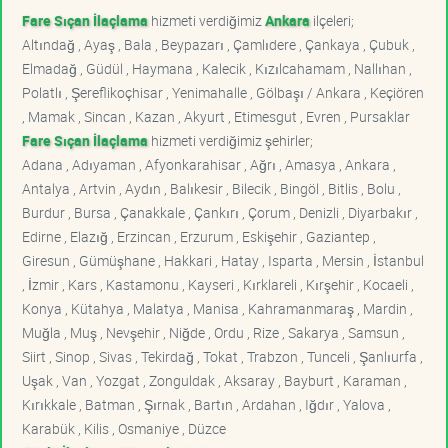
Fare Sıçan İlaçlama
hizmeti verdiğimiz
Ankara
ilçeleri;
Altındağ , Ayaş , Bala , Beypazarı , Çamlıdere , Çankaya , Çubuk ,
Elmadağ , Güdül , Haymana , Kalecik , Kızılcahamam , Nallıhan ,
Polatlı , Şereflikoçhisar , Yenimahalle , Gölbaşı / Ankara , Keçiören
, Mamak , Sincan , Kazan , Akyurt , Etimesgut , Evren , Pursaklar
Fare Sıçan İlaçlama
hizmeti verdiğimiz şehirler;
Adana , Adıyaman , Afyonkarahisar , Ağrı , Amasya , Ankara ,
Antalya , Artvin , Aydın , Balıkesir , Bilecik , Bingöl , Bitlis , Bolu ,
Burdur , Bursa , Çanakkale , Çankırı , Çorum , Denizli , Diyarbakır ,
Edirne , Elazığ , Erzincan , Erzurum , Eskişehir , Gaziantep ,
Giresun , Gümüşhane , Hakkari , Hatay , Isparta , Mersin , İstanbul
, İzmir , Kars , Kastamonu , Kayseri , Kırklareli , Kırşehir , Kocaeli ,
Konya , Kütahya , Malatya , Manisa , Kahramanmaraş , Mardin ,
Muğla , Muş , Nevşehir , Niğde , Ordu , Rize , Sakarya , Samsun ,
Siirt , Sinop , Sivas , Tekirdağ , Tokat , Trabzon , Tunceli , Şanlıurfa ,
Uşak , Van , Yozgat , Zonguldak , Aksaray , Bayburt , Karaman ,
Kırıkkale , Batman , Şırnak , Bartın , Ardahan , Iğdır , Yalova ,
Karabük , Kilis , Osmaniye , Düzce