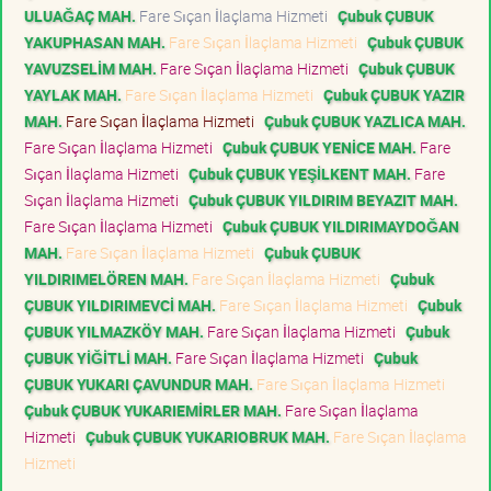
ULUAĞAÇ MAH.
Fare Sıçan İlaçlama Hizmeti
Çubuk ÇUBUK
YAKUPHASAN MAH.
Fare Sıçan İlaçlama Hizmeti
Çubuk ÇUBUK
YAVUZSELİM MAH.
Fare Sıçan İlaçlama Hizmeti
Çubuk ÇUBUK
YAYLAK MAH.
Fare Sıçan İlaçlama Hizmeti
Çubuk ÇUBUK YAZIR
MAH.
Fare Sıçan İlaçlama Hizmeti
Çubuk ÇUBUK YAZLICA MAH.
Fare Sıçan İlaçlama Hizmeti
Çubuk ÇUBUK YENİCE MAH.
Fare
Sıçan İlaçlama Hizmeti
Çubuk ÇUBUK YEŞİLKENT MAH.
Fare
Sıçan İlaçlama Hizmeti
Çubuk ÇUBUK YILDIRIM BEYAZIT MAH.
Fare Sıçan İlaçlama Hizmeti
Çubuk ÇUBUK YILDIRIMAYDOĞAN
MAH.
Fare Sıçan İlaçlama Hizmeti
Çubuk ÇUBUK
YILDIRIMELÖREN MAH.
Fare Sıçan İlaçlama Hizmeti
Çubuk
ÇUBUK YILDIRIMEVCİ MAH.
Fare Sıçan İlaçlama Hizmeti
Çubuk
ÇUBUK YILMAZKÖY MAH.
Fare Sıçan İlaçlama Hizmeti
Çubuk
ÇUBUK YİĞİTLİ MAH.
Fare Sıçan İlaçlama Hizmeti
Çubuk
ÇUBUK YUKARI ÇAVUNDUR MAH.
Fare Sıçan İlaçlama Hizmeti
Çubuk ÇUBUK YUKARIEMİRLER MAH.
Fare Sıçan İlaçlama
Hizmeti
Çubuk ÇUBUK YUKARIOBRUK MAH.
Fare Sıçan İlaçlama
Hizmeti