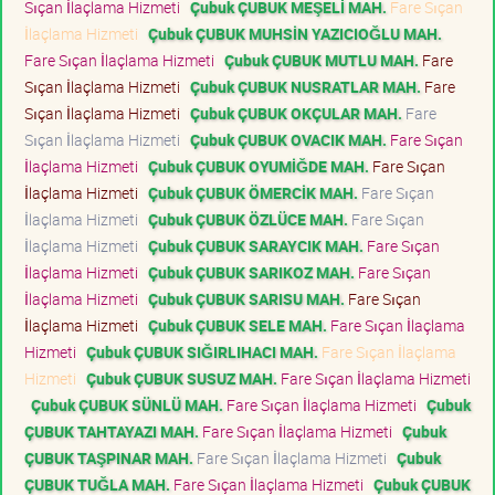
Sıçan İlaçlama Hizmeti
Çubuk ÇUBUK MEŞELİ MAH.
Fare Sıçan
İlaçlama Hizmeti
Çubuk ÇUBUK MUHSİN YAZICIOĞLU MAH.
Fare Sıçan İlaçlama Hizmeti
Çubuk ÇUBUK MUTLU MAH.
Fare
Sıçan İlaçlama Hizmeti
Çubuk ÇUBUK NUSRATLAR MAH.
Fare
Sıçan İlaçlama Hizmeti
Çubuk ÇUBUK OKÇULAR MAH.
Fare
Sıçan İlaçlama Hizmeti
Çubuk ÇUBUK OVACIK MAH.
Fare Sıçan
İlaçlama Hizmeti
Çubuk ÇUBUK OYUMİĞDE MAH.
Fare Sıçan
İlaçlama Hizmeti
Çubuk ÇUBUK ÖMERCİK MAH.
Fare Sıçan
İlaçlama Hizmeti
Çubuk ÇUBUK ÖZLÜCE MAH.
Fare Sıçan
İlaçlama Hizmeti
Çubuk ÇUBUK SARAYCIK MAH.
Fare Sıçan
İlaçlama Hizmeti
Çubuk ÇUBUK SARIKOZ MAH.
Fare Sıçan
İlaçlama Hizmeti
Çubuk ÇUBUK SARISU MAH.
Fare Sıçan
İlaçlama Hizmeti
Çubuk ÇUBUK SELE MAH.
Fare Sıçan İlaçlama
Hizmeti
Çubuk ÇUBUK SIĞIRLIHACI MAH.
Fare Sıçan İlaçlama
Hizmeti
Çubuk ÇUBUK SUSUZ MAH.
Fare Sıçan İlaçlama Hizmeti
Çubuk ÇUBUK SÜNLÜ MAH.
Fare Sıçan İlaçlama Hizmeti
Çubuk
ÇUBUK TAHTAYAZI MAH.
Fare Sıçan İlaçlama Hizmeti
Çubuk
ÇUBUK TAŞPINAR MAH.
Fare Sıçan İlaçlama Hizmeti
Çubuk
ÇUBUK TUĞLA MAH.
Fare Sıçan İlaçlama Hizmeti
Çubuk ÇUBUK