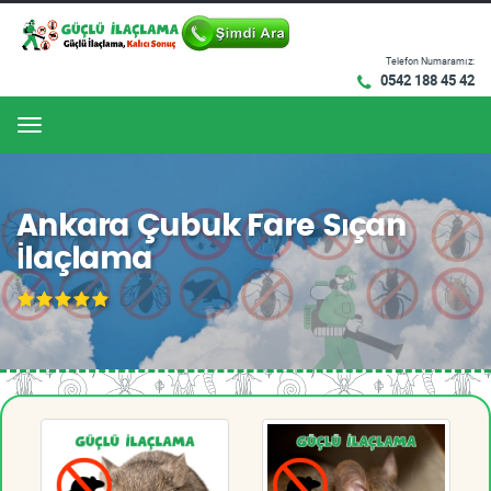
Telefon Numaramız:
0542 188 45 42
Menu
Ankara Çubuk Fare Sıçan
İlaçlama