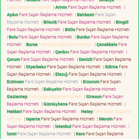
Sıçan İlaçlama Hizmeti
|
Artvin
Fare Sıçan İlaçlama Hizmeti
|
Aydın
Fare Sıçan İlaçlama Hizmeti
|
Balıkesir
Fare Sıçan
İlaçlama Hizmeti
|
Bilecik
Fare Sıçan İlaçlama Hizmeti
|
Bingöl
Fare Sıçan İlaçlama Hizmeti
|
Bitlis
Fare Sıçan İlaçlama Hizmeti
|
Bolu
Fare Sıçan İlaçlama Hizmeti
|
Burdur
Fare Sıçan İlaçlama
Hizmeti
|
Bursa
Fare Sıçan İlaçlama Hizmeti
|
Çanakkale
Fare
Sıçan İlaçlama Hizmeti
|
Çankırı
Fare Sıçan İlaçlama Hizmeti
|
Çorum
Fare Sıçan İlaçlama Hizmeti
|
Denizli
Fare Sıçan İlaçlama
Hizmeti
|
Diyarbakır
Fare Sıçan İlaçlama Hizmeti
|
Edirne
Fare
Sıçan İlaçlama Hizmeti
|
Elazığ
Fare Sıçan İlaçlama Hizmeti
|
Erzincan
Fare Sıçan İlaçlama Hizmeti
|
Erzurum
Fare Sıçan
İlaçlama Hizmeti
|
Eskişehir
Fare Sıçan İlaçlama Hizmeti
|
Gaziantep
Fare Sıçan İlaçlama Hizmeti
|
Giresun
Fare Sıçan
İlaçlama Hizmeti
|
Gümüşhane
Fare Sıçan İlaçlama Hizmeti
|
Hakkari
Fare Sıçan İlaçlama Hizmeti
|
Hatay
Fare Sıçan İlaçlama
Hizmeti
|
Isparta
Fare Sıçan İlaçlama Hizmeti
|
Mersin
Fare
Sıçan İlaçlama Hizmeti
|
İstanbul
Fare Sıçan İlaçlama Hizmeti
|
İzmir
Fare Sıçan İlaçlama Hizmeti
|
Kars
Fare Sıçan İlaçlama