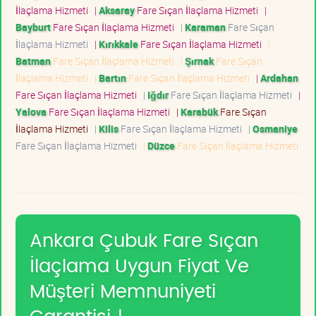
İlaçlama Hizmeti
|
Aksaray
Fare Sıçan İlaçlama Hizmeti
|
Bayburt
Fare Sıçan İlaçlama Hizmeti
|
Karaman
Fare Sıçan
İlaçlama Hizmeti
|
Kırıkkale
Fare Sıçan İlaçlama Hizmeti
|
Batman
Fare Sıçan İlaçlama Hizmeti
|
Şırnak
Fare Sıçan
İlaçlama Hizmeti
|
Bartın
Fare Sıçan İlaçlama Hizmeti
|
Ardahan
Fare Sıçan İlaçlama Hizmeti
|
Iğdır
Fare Sıçan İlaçlama Hizmeti
|
Yalova
Fare Sıçan İlaçlama Hizmeti
|
Karabük
Fare Sıçan
İlaçlama Hizmeti
|
Kilis
Fare Sıçan İlaçlama Hizmeti
|
Osmaniye
Fare Sıçan İlaçlama Hizmeti
|
Düzce
Fare Sıçan İlaçlama Hizmeti
Ankara Çubuk Fare Sıçan
İlaçlama Uygun Fiyat Ve
Müşteri Memnuniyeti